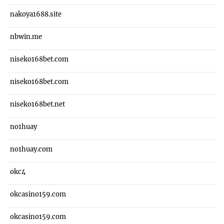
nakoya1688.site
nbwin.me
niseko168bet.com
niseko168bet.com
niseko168bet.net
no1huay
no1huay.com
okc4
okcasino159.com
okcasino159.com