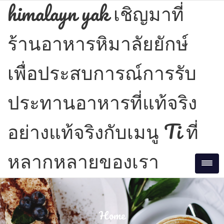
Skip
himalayn yak เชิญมาที่
to
content
ร้านอาหารหิมาลัยยักษ์
เพื่อประสบการณ์การรับ
ประทานอาหารที่แท้จริง
อย่างแท้จริงกับเมนู Ti ที่
หลากหลายของเรา
Tog
Home