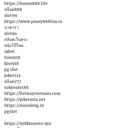
https://bonus888.life
สล็อต888
slot99
https://www.pussy888fun.io
บาคาร่า
slotxo
สล็อตเว็บตรง
หนังโป๊ไทย
1xbet
funny18
kiss918
pg slot
joker123
สล็อต777
tokyoslot88
https://betwayvietnam.com
https://jokerasia.net
https://moodeng.in
pgslot
https://918kissauto.xyz