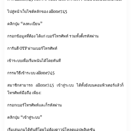
ไปสู่หน้าเว็บไซต์หลักของ allone745
คลิกปุ่ม “ลงทะเบียน”
กรอกข้อมูลที่ต้อง ได้แก่ เบอร์โทรศัพท์ รวมทั้งตั้งรหัสผ่าน
การันตี OTP ผ่านเบอร์โทรศัพท์
เข้าระบบเพื่อเริ่มพนันได้โดยทันที
กรรมวิธีเข้าระบบ allone745
สมาชิกสามารถ
allone745 เข้าสู่ระบบ
ได้ทั้งยังบนคอมพิวเตอร์แล้วก็
โทรศัพท์มือถือ เพียง:
กรอกเบอร์โทรศัพท์และก็รหัสผ่าน
คลิกปุ่ม “เข้าสู่ระบบ”
เริ่มเล่นเกมได้ทันทีโดยไม่ต้องดาวน์โหลดแอปพลิเคชัน