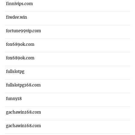
finnivips.com
fiwdee.win
fortune99vip.com
fox689ok.com
fox689ok.com
fullslotpg
fullslotpg168.com
funny18
gachawin168.com
gachawin168.com