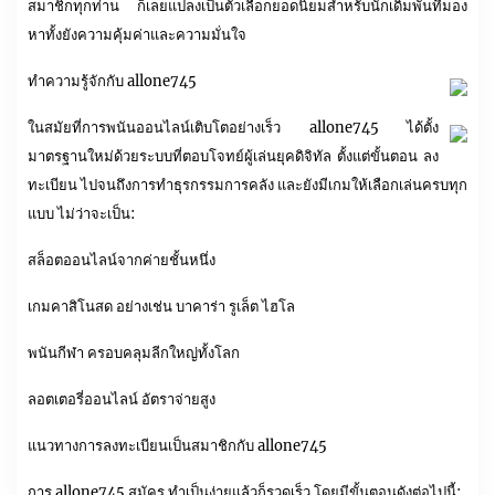
สมาชิกทุกท่าน ก็เลยแปลงเป็นตัวเลือกยอดนิยมสำหรับนักเดิมพันที่มอง
หาทั้งยังความคุ้มค่าและความมั่นใจ
ทำความรู้จักกับ allone745
ในสมัยที่การพนันออนไลน์เติบโตอย่างเร็ว allone745 ได้ตั้ง
มาตรฐานใหม่ด้วยระบบที่ตอบโจทย์ผู้เล่นยุคดิจิทัล ตั้งแต่ขั้นตอน ลง
ทะเบียน ไปจนถึงการทำธุรกรรมการคลัง และยังมีเกมให้เลือกเล่นครบทุก
แบบ ไม่ว่าจะเป็น:
สล็อตออนไลน์จากค่ายชั้นหนึ่ง
เกมคาสิโนสด อย่างเช่น บาคาร่า รูเล็ต ไฮโล
พนันกีฬา ครอบคลุมลีกใหญ่ทั้งโลก
ลอตเตอรี่ออนไลน์ อัตราจ่ายสูง
แนวทางการลงทะเบียนเป็นสมาชิกกับ allone745
การ allone745 สมัคร ทำเป็นง่ายแล้วก็รวดเร็ว โดยมีขั้นตอนดังต่อไปนี้: