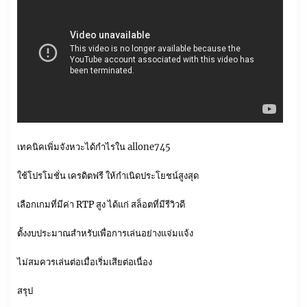
เทคนิคเพิ่มจังหวะได้กำไรใน
allone745
ใช้โปรโมชั่น เครดิตฟรี ให้กำเนิดประโยชน์สูงสุด
เลือกเกมที่มีค่า RTP สูง ได้แก่ สล็อตที่มีรีวิวดี
ตั้งงบประมาณสำหรับเพื่อการเล่นอย่างแจ่มแจ้ง
ไม่สมควรเล่นต่อเมื่อเริ่มเสียต่อเนื่อง
สรุป