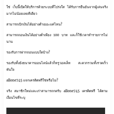
ใช่ เว็บนี้เปิดให้บริการด้วยระบบที่โปร่งใส ได้รับการยืนยันจากผู้เล่นจริง
มากไม่น้อยเลยทีเดียว
สามารถเบิกเงินได้อย่างต่ำเยอะแค่ไหน?
สามารถถอนเงินได้อย่างต่ำเพียง 100 บาท และก็ใช้เวลาทำรายการไม่
นาน
รองรับการฝากถอนแบบใดบ้าง?
รองรับทั้งยังธนาคารออนไลน์แล้วก็ทรูวอลเล็ท สะดวกรวมทั้งรวดเร็ว
ทันใจ
allone745 แจกเครดิตฟรีใช่หรือไม่?
จริง สมาชิกใหม่และเก่าสามารถกดรับ allone745 เครดิตฟรี ได้ตาม
เงื่อนไขที่ระบุ