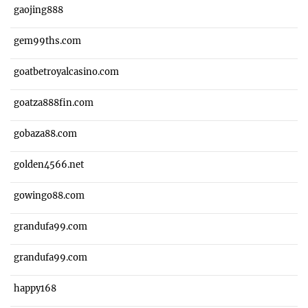
gaojing888
gem99ths.com
goatbetroyalcasino.com
goatza888fin.com
gobaza88.com
golden4566.net
gowingo88.com
grandufa99.com
grandufa99.com
happy168