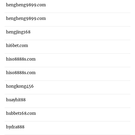
hengheng9899.com
hengheng9899.com
hengjing168
hi6bet.com
hiso8888s.com
hiso8888s.com
hongkong456
huayhit88
hubbet168.com
hydra888