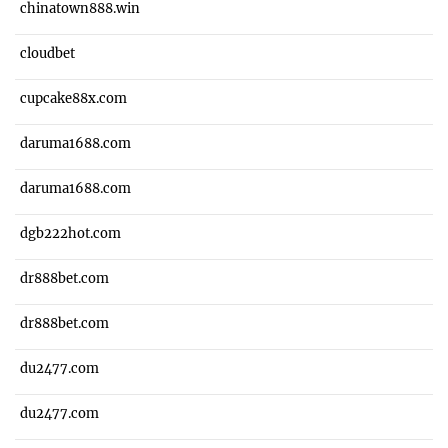
chinatown888.win
cloudbet
cupcake88x.com
daruma1688.com
daruma1688.com
dgb222hot.com
dr888bet.com
dr888bet.com
du2477.com
du2477.com