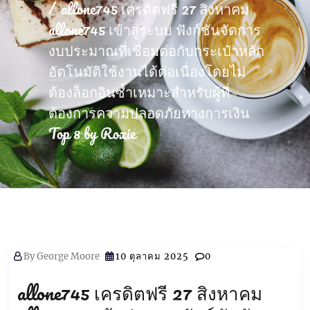
allone745 เครดิตฟรี 27 สิงหาคม
allone745 เข้าสู่ระบบ ฟังก์ชันจัดการ
งบประมาณที่เชื่อมต่อกับกระเป๋าหลัก
อัตโนมัติใช้งานได้ต่อเนื่องโดยไม่
ต้องล็อกอินซ้ำเหมาะสำหรับผู้ที่
ต้องการความปลอดภัยทางการเงิน
Top 8 by Roxie
By
George Moore
10 ตุลาคม 2025
0
allone745 เครดิตฟรี 27 สิงหาคม