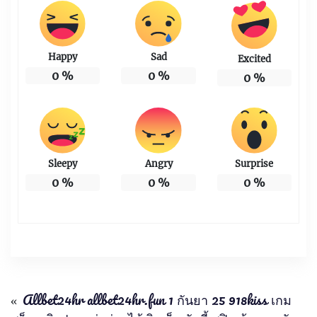
Happy
Sad
Excited
0
%
0
%
0
%
Sleepy
Angry
Surprise
0
%
0
%
0
%
«
Allbet24hr allbet24hr.fun 1 กันยา 25 918kiss เกม