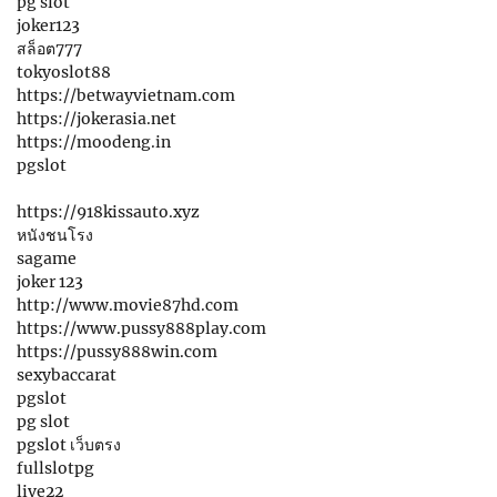
pg slot
joker123
สล็อต777
tokyoslot88
https://betwayvietnam.com
https://jokerasia.net
https://moodeng.in
pgslot
https://918kissauto.xyz
หนังชนโรง
sagame
joker 123
http://www.movie87hd.com
https://www.pussy888play.com
https://pussy888win.com
sexybaccarat
pgslot
pg slot
pgslot เว็บตรง
fullslotpg
live22