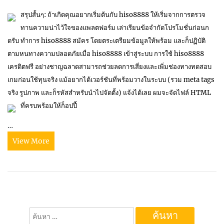
สรุปสั้นๆ: ถ้าเกิดคุณอยากเริ่มต้นกับ hiso8888 ให้เริ่มจากการตรวจ
ทานความน่าไว้ใจของแพลตฟอร์ม เล่าเรียนข้อจำกัดโปรโมชั่นก่อนก
ดรับ ทำการ hiso8888 สมัคร โดยตระเตรียมข้อมูลให้พร้อม และก็ปฏิบัติ
ตามหนทางความปลอดภัยเมื่อ hiso8888 เข้าสู่ระบบ การใช้ hiso8888
เครดิตฟรี อย่างชาญฉลาดสามารถช่วยลดการเสี่ยงและเพิ่มช่องทางทดสอบ
เกมก่อนใช้ทุนจริง แม้อยากได้เวอร์ชันที่พร้อมวางในระบบ (รวม meta tags
จริง รูปภาพ และก็รหัสสำหรับนำไปจัดตั้ง) แจ้งได้เลย ผมจะจัดไฟล์ HTML
ที่ครบพร้อมให้ก็อปปี้
…
View More
ค้นหา
สำหรับ: