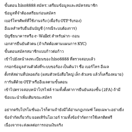
ขั้นตอน hiso8888 สมัคร: เตรียมข้อมูลและสมัครสมาชิก
ข้อมูลที่จำต้องเตรียมก่อนสมัคร
เบอร์โทรศัพท์ที่ใช้งานจริง (เพื่อรับ OTP รับรอง)
อีเมลสำหรับยืนยันบัญชี (กรณีระบบต้องการ)
บัญชีธนาคารหรือ e-Wallet สำหรับฝาก-ถอน
เอกสารยืนยันตัวตน (ถ้าเกิดต้องตามแผนการ KYC)
ขั้นตอนสมัครสมาชิกแบบก้าวต่อก้าว
เข้าไปยังหน้าลงทะเบียนของ hiso8888 ที่ตรวจสอบแล้ว
กรอกข้อมูลส่วนตัวดังที่ระบบขอร้อง เป็นต้นว่า ชื่อ เบอร์โทร อีเมล
ตั้งรหัสผ่านที่ปลอดภัย (ผสมตัวหนังสือใหญ่ เล็ก ตัวเลข แล้วก็เครื่องหมาย)
การันตีด้วย OTP หรืออีเมลตามขั้นตอน
เข้าไปตรวจสอบหน้าโปรไฟล์ รวมทั้งตั้งค่าการยืนยันสองชั้น (2FA) ถ้ามี
ข้อแนะนำเพิ่มเติมขณะสมัคร
อย่ากดรับโปรโมชั่นอะไรก็ตามถ้ายังมิได้อ่านกฎเกณฑ์ โดยเฉพาะอย่างยิ่ง
ข้อจำกัดเกี่ยวกับ ยอดเทิร์นโอเวอร์ รวมทั้งข้อจำกัดการใช้เครดิตฟรี
เนื่องจากจะส่งผลต่อการถอนเงินจริง