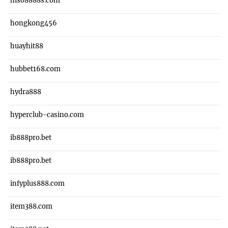
hiso8888s.com
hongkong456
huayhit88
hubbet168.com
hydra888
hyperclub-casino.com
ib888pro.bet
ib888pro.bet
infyplus888.com
item388.com