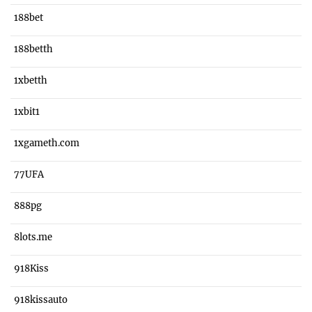
188bet
188betth
1xbetth
1xbit1
1xgameth.com
77UFA
888pg
8lots.me
918Kiss
918kissauto