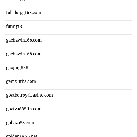
fullslotpg168.com
funny18
gachawin168.com
gachawin168.com
gaojing888
gem99ths.com
goatbetroyalcasino.com
goatza888fin.com
gobaza88.com
golden4566.net