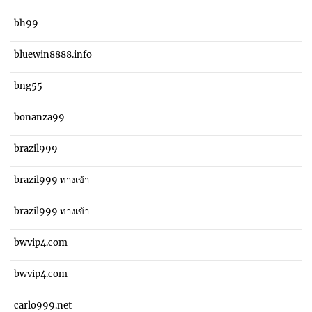
bh99
bluewin8888.info
bng55
bonanza99
brazil999
brazil999 ทางเข้า
brazil999 ทางเข้า
bwvip4.com
bwvip4.com
carlo999.net