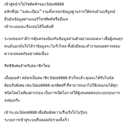
เข้าสู่หน้าเว็บไซต์หลักของ hiso8888
คลิกที่ปุ่ม “ลงทะเบียน” รวมทั้งกรอกข้อมูลฐานรากให้ครบถ้วนบริบูรณ์
ยืนยันข้อมูลผ่านเบอร์โทรศัพท์หรืออีเมล
เข้าระบบและเริ่มเล่นได้ในทันที
ระบบของเรามีการคุ้มครองป้องกันข้อมูลส่วนตัวอย่างแน่นหนา เพื่อผู้เล่นทุก
คนมั่นอกมั่นใจได้ว่าข้อมูลจะไม่รั่วไหล ทั้งยังมีคณะทำงานคอยตรวจสอบ
ความปลอดภัยอย่างต่อเนื่อง
สิทธิพิเศษสำหรับสมาชิกใหม่
เมื่อคุณทำ สมัครเป็นสมาชิก hiso8888 สำเร็จแล้ว คุณจะได้รับโบนัส
ต้อนรับพิเศษ เช่น hiso8888 เครดิตฟรี ที่สามารถเอาไปใช้เล่นเกมได้ทุก
ชนิดโดยไม่ต้องฝากก่อน เป็นการเปิดโอกาสให้ผู้เล่นทดสอบระบบก่อนการ
ลงทุนจริง
เข้าระบบ hiso8888 เพื่อสัมผัสความรื่นเริงใจไม่รู้จบ
ระบบการเข้าสู่ระบบที่ปลอดภัยรวมทั้งเร็ว