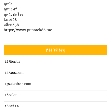
ดูหนัง
ดูหนังฟรี
ดูหนังชนโรง
faro168
สล็อต456
https://www.puntaek66.me
หมวดหมู่
123lionth
123xos.com
13satanbets.com
168slot
168สล็อต