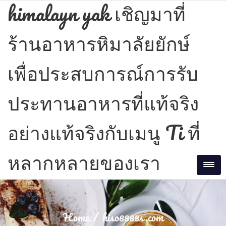
Skip
himalayn yak เชิญมาที่
to
content
ร้านอาหารหิมาลัยยักษ์
เพื่อประสบการณ์การรับ
ประทานอาหารที่แท้จริง
อย่างแท้จริงกับเมนู Ti ที่
หลากหลายของเรา
Tog
Home
hiso8888s.com