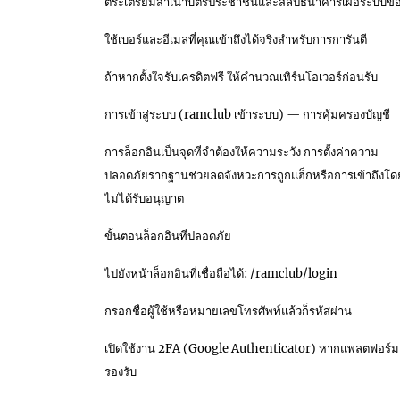
ตระเตรียมสำเนาบัตรประชาชนและสลิปธนาคารเผื่อระบบข
ใช้เบอร์และอีเมลที่คุณเข้าถึงได้จริงสำหรับการการันตี
ถ้าหากตั้งใจรับเครดิตฟรี ให้คำนวณเทิร์นโอเวอร์ก่อนรับ
การเข้าสู่ระบบ (ramclub เข้าระบบ) — การคุ้มครองบัญชี
การล็อกอินเป็นจุดที่จำต้องให้ความระวัง การตั้งค่าความ
ปลอดภัยรากฐานช่วยลดจังหวะการถูกแฮ็กหรือการเข้าถึงโด
ไม่ได้รับอนุญาต
ขั้นตอนล็อกอินที่ปลอดภัย
ไปยังหน้าล็อกอินที่เชื่อถือได้: /ramclub/login
กรอกชื่อผู้ใช้หรือหมายเลขโทรศัพท์แล้วก็รหัสผ่าน
เปิดใช้งาน 2FA (Google Authenticator) หากแพลตฟอร์ม
รองรับ