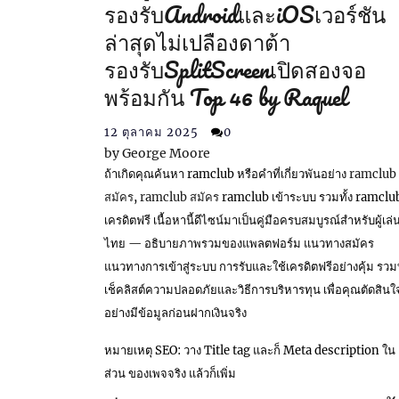
รองรับAndroidและiOSเวอร์ชัน
ล่าสุดไม่เปลืองดาต้า
รองรับSplitScreenเปิดสองจอ
พร้อมกัน Top 46 by Raquel
12 ตุลาคม 2025
0
by
George Moore
ถ้าเกิดคุณค้นหา ramclub หรือคำที่เกี่ยวพันอย่าง
ramclub
สมัคร
,
ramclub สมัคร
ramclub เข้าระบบ รวมทั้ง ramclu
เครดิตฟรี เนื้อหานี้ดีไซน์มาเป็นคู่มือครบสมบูรณ์สำหรับผู้เล่
ไทย — อธิบายภาพรวมของแพลตฟอร์ม แนวทางสมัคร
แนวทางการเข้าสู่ระบบ การรับและใช้เครดิตฟรีอย่างคุ้ม รวมท
เช็คลิสต์ความปลอดภัยและวิธีการบริหารทุน เพื่อคุณตัดสินใ
อย่างมีข้อมูลก่อนฝากเงินจริง
หมายเหตุ SEO: วาง Title tag และก็ Meta description ใน
ส่วน ของเพจจริง แล้วก็เพิ่ม