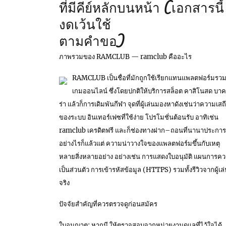
ที่มีคีย์หลักบนหน้า (เอกสารนี้
งดเว้นใช้
ตามคำขอ)
ภาพรวมของ RAMCLUB — ramclub คืออะไร
RAMCLUB เป็นชื่อที่มักถูกใช้เรียกแทนแพลตฟอร์มรว
เกมออนไลน์ ซึ่งโดยปกติให้บริการสล็อต คาสิโนสด บา
ร่า แล้วก็การเดิมพันกีฬา จุดที่ผู้เล่นมองหาดังเช่นว่าความเสถ
ของระบบ อินเทอร์เฟซที่ใช้ง่าย โปรโมชั่นต้อนรับ อาทิเช่น
ramclub เครดิตฟรี และก็ช่องทางฝาก–ถอนที่นานาประการ
อย่างไรก็แล้วแต่ ความน่าวางใจของแพลตฟอร์มขึ้นกับเหตุ
หลายสิ่งหลายอย่าง อย่างเช่น การแสดงใบอนุมัติ แผนการค
เป็นส่วนตัว การเข้ารหัสข้อมูล (HTTPS) รวมทั้งรีวิวจากผู้เล
จริง
ปัจจัยสำคัญที่ควรตรวจดูก่อนสมัคร
ใบอนุญาต: หากมี ให้ตรวจสอบจากหน่วยงานดูแลที่ไว้ใจได้