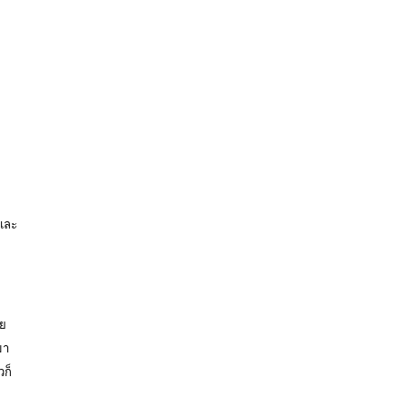
สและ
ดย
มา
วก็