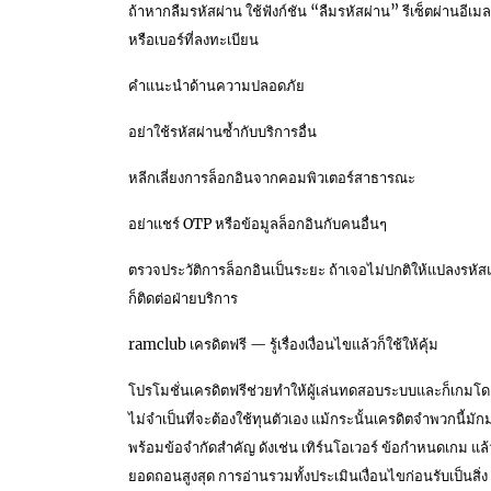
ถ้าหากลืมรหัสผ่าน ใช้ฟังก์ชัน “ลืมรหัสผ่าน” รีเซ็ตผ่านอีเมล
หรือเบอร์ที่ลงทะเบียน
คำแนะนำด้านความปลอดภัย
อย่าใช้รหัสผ่านซ้ำกับบริการอื่น
หลีกเลี่ยงการล็อกอินจากคอมพิวเตอร์สาธารณะ
อย่าแชร์ OTP หรือข้อมูลล็อกอินกับคนอื่นๆ
ตรวจประวัติการล็อกอินเป็นระยะ ถ้าเจอไม่ปกติให้แปลงรหั
ก็ติดต่อฝ่ายบริการ
ramclub เครดิตฟรี — รู้เรื่องเงื่อนไขแล้วก็ใช้ให้คุ้ม
โปรโมชั่นเครดิตฟรีช่วยทำให้ผู้เล่นทดสอบระบบและก็เกมโ
ไม่จำเป็นที่จะต้องใช้ทุนตัวเอง แม้กระนั้นเครดิตจำพวกนี้มัก
พร้อมข้อจำกัดสำคัญ ดังเช่น เทิร์นโอเวอร์ ข้อกำหนดเกม แล้
ยอดถอนสูงสุด การอ่านรวมทั้งประเมินเงื่อนไขก่อนรับเป็นสิ่ง