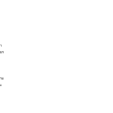
ม
คา
ียร
วาม
่น