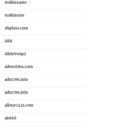
918kissauto
918kissme
9kpluss.com
ABA
ABAGroup2
aden168ss.com
adm789.info
adm789.info
allone745s.com
alot66