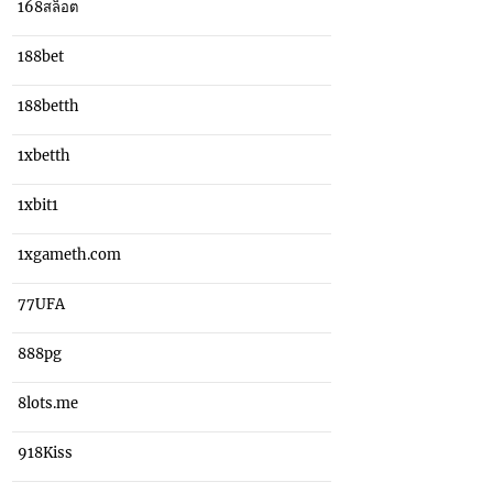
168สล็อต
188bet
188betth
1xbetth
1xbit1
1xgameth.com
77UFA
888pg
8lots.me
918Kiss