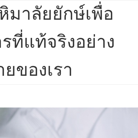
มาลัยยักษ์เพื่อ
ี่แท้จริงอย่าง
ลายของเรา