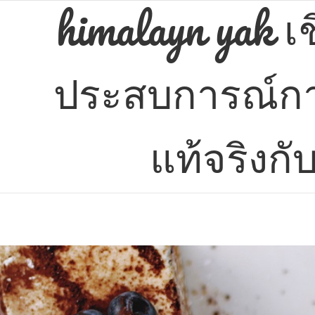
Skip
himalayn yak เ
to
content
ประสบการณ์การ
แท้จริงก