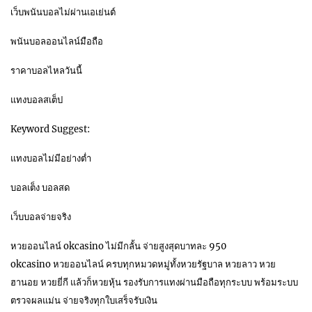
เว็บพนันบอลไม่ผ่านเอเย่นต์
พนันบอลออนไลน์มือถือ
ราคาบอลไหลวันนี้
แทงบอลสเต็ป
Keyword Suggest:
แทงบอลไม่มีอย่างต่ำ
บอลเต็ง บอลสด
เว็บบอลจ่ายจริง
หวยออนไลน์ okcasino ไม่มีกลั้น จ่ายสูงสุดบาทละ 950
okcasino หวยออนไลน์ ครบทุกหมวดหมู่ทั้งหวยรัฐบาล หวยลาว หวย
ฮานอย หวยยี่กี แล้วก็หวยหุ้น รองรับการแทงผ่านมือถือทุกระบบ พร้อมระบบ
ตรวจผลแม่น จ่ายจริงทุกใบเสร็จรับเงิน