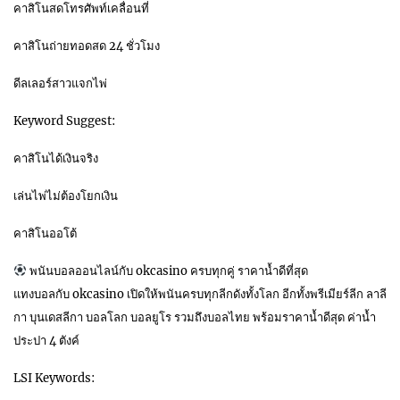
คาสิโนสดโทรศัพท์เคลื่อนที่
คาสิโนถ่ายทอดสด 24 ชั่วโมง
ดีลเลอร์สาวแจกไพ่
Keyword Suggest:
คาสิโนได้เงินจริง
เล่นไพ่ไม่ต้องโยกเงิน
คาสิโนออโต้
พนันบอลออนไลน์กับ okcasino ครบทุกคู่ ราคาน้ำดีที่สุด
แทงบอลกับ okcasino เปิดให้พนันครบทุกลีกดังทั้งโลก อีกทั้งพรีเมียร์ลีก ลาลี
กา บุนเดสลีกา บอลโลก บอลยูโร รวมถึงบอลไทย พร้อมราคาน้ำดีสุด ค่าน้ำ
ประปา 4 ตังค์
LSI Keywords: