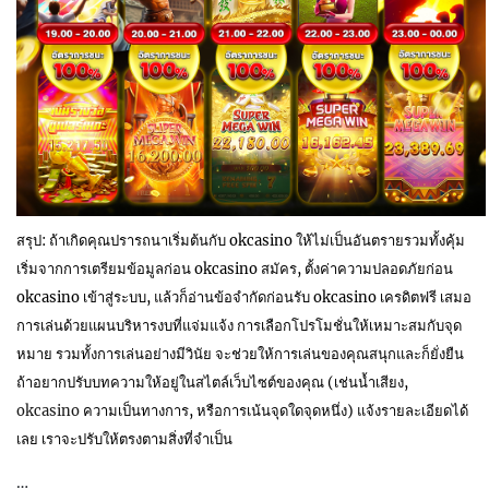
สรุป: ถ้าเกิดคุณปรารถนาเริ่มต้นกับ okcasino ให้ไม่เป็นอันตรายรวมทั้งคุ้ม
เริ่มจากการเตรียมข้อมูลก่อน okcasino สมัคร, ตั้งค่าความปลอดภัยก่อน
okcasino เข้าสู่ระบบ, แล้วก็อ่านข้อจำกัดก่อนรับ okcasino เครดิตฟรี เสมอ
การเล่นด้วยแผนบริหารงบที่แจ่มแจ้ง การเลือกโปรโมชั่นให้เหมาะสมกับจุด
หมาย รวมทั้งการเล่นอย่างมีวินัย จะช่วยให้การเล่นของคุณสนุกและก็ยั่งยืน
ถ้าอยากปรับบทความให้อยู่ในสไตล์เว็บไซต์ของคุณ (เช่นน้ำเสียง,
okcasino
ความเป็นทางการ, หรือการเน้นจุดใดจุดหนึ่ง) แจ้งรายละเอียดได้
เลย เราจะปรับให้ตรงตามสิ่งที่จำเป็น
…