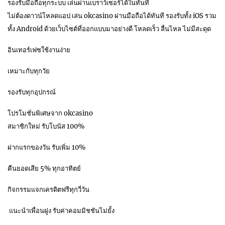
รองรับมือถือทุกระบบ เล่นผ่านเบราว์เซอร์ได้ในทันที
ไม่ต้องดาวน์โหลดแอป เล่น okcasino ผ่านมือถือได้ทันที รองรับทั้ง iOS รวม
ทั้ง Android ด้วยเว็บไซต์ที่ออกแบบมาอย่างดี โหลดเร็ว ลื่นไหล ไม่มีสะดุด
อินเทอร์เฟซใช้งานง่าย
เหมาะกับทุกวัย
รองรับทุกอุปกรณ์
โปรโมชั่นพิเศษจาก okcasino
สมาชิกใหม่ รับโบนัส 100%
ฝากแรกของวัน รับเพิ่ม 10%
คืนยอดเสีย 5% ทุกอาทิตย์
กิจกรรมแจกเครดิตฟรีทุกวี่วัน
‍‍‍ แนะนำเพื่อนฝูง รับค่าคอมมิชชันไม่ยั้ง