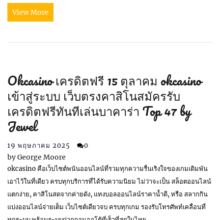
View More
Okcasino เครดิตฟรี 15 ตุลาคม okcasino
เข้าสู่ระบบ เว็บตรงคาสิโนสมัครรับ
เครดิตฟรีทันทีเล่นบาคาร่า Top 47 by
Jewel
19 พฤษภาคม 2025
0
by
George Moore
okcasino คือเว็บไซต์พนันออนไลน์ที่รวมทุกความรื่นเริงใจของเกมเดิมพัน
เอาไว้ในที่เดียว ครบทุกบริการที่ได้รับความนิยม ไม่ว่าจะเป็น สล็อตออนไลน์
แตกง่าย, คาสิโนสดจากค่ายดัง, แทงบอลออนไลน์ราคาน้ำดี, หรือ สลากกิน
แบ่งออนไลน์จ่ายเต็ม เว็บไซต์เดียวจบ ครบทุกเกม รองรับโทรศัพท์เคลื่อนที่
ทุกระบบ พร้อมระบบฝากถอนออโต้ที่เร็วที่สุดในไทย