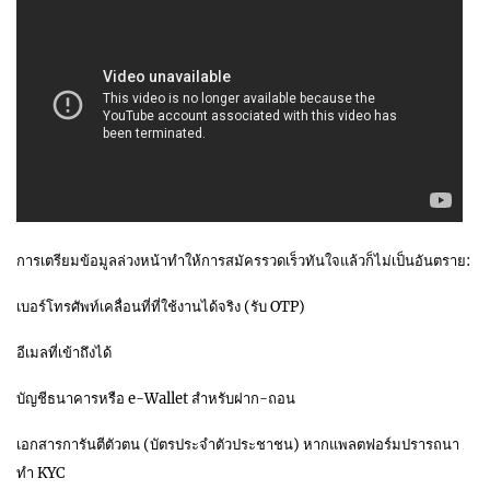
การเตรียมข้อมูลล่วงหน้าทำให้การสมัครรวดเร็วทันใจแล้วก็ไม่เป็นอันตราย:
เบอร์โทรศัพท์เคลื่อนที่ที่ใช้งานได้จริง (รับ OTP)
อีเมลที่เข้าถึงได้
บัญชีธนาคารหรือ e-Wallet สำหรับฝาก-ถอน
เอกสารการันตีตัวตน (บัตรประจำตัวประชาชน) หากแพลตฟอร์มปรารถนา
ทำ KYC