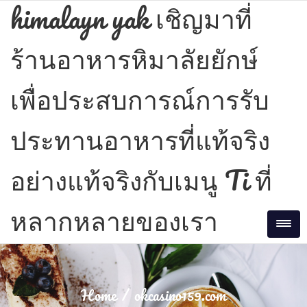
Skip
himalayn yak เชิญมาที่
to
content
ร้านอาหารหิมาลัยยักษ์
เพื่อประสบการณ์การรับ
ประทานอาหารที่แท้จริง
อย่างแท้จริงกับเมนู Ti ที่
หลากหลายของเรา
Tog
Home
okcasino159.com