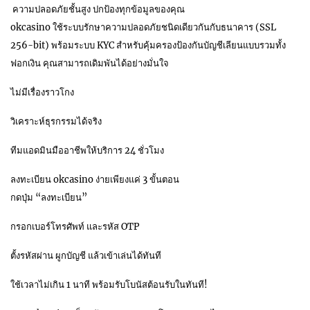
️ ความปลอดภัยชั้นสูง ปกป้องทุกข้อมูลของคุณ
okcasino ใช้ระบบรักษาความปลอดภัยชนิดเดียวกันกับธนาคาร (SSL
256-bit) พร้อมระบบ KYC สำหรับคุ้มครองป้องกันบัญชีเลียนแบบรวมทั้ง
ฟอกเงิน คุณสามารถเดิมพันได้อย่างมั่นใจ
ไม่มีเรื่องราวโกง
วิเคราะห์ธุรกรรมได้จริง
ทีมแอดมินมืออาชีพให้บริการ 24 ชั่วโมง
ลงทะเบียน okcasino ง่ายเพียงแค่ 3 ขั้นตอน
กดปุ่ม “ลงทะเบียน”
กรอกเบอร์โทรศัพท์ และรหัส OTP
ตั้งรหัสผ่าน ผูกบัญชี แล้วเข้าเล่นได้ทันที
ใช้เวลาไม่เกิน 1 นาที พร้อมรับโบนัสต้อนรับในทันที!