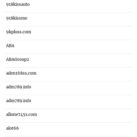
918kissauto
918kissme
9kpluss.com
ABA
ABAGroup2
aden168ss.com
adm789.info
adm789.info
allone745s.com
alot66