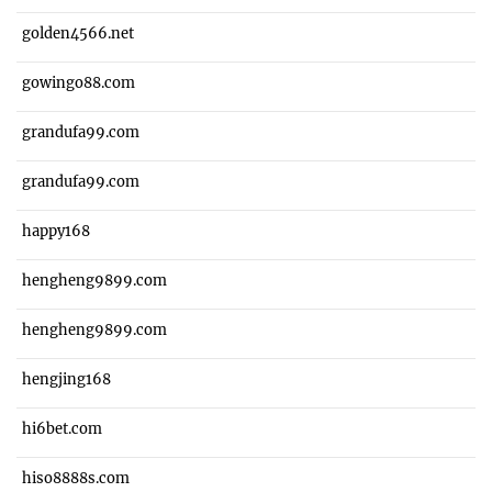
golden4566.net
gowingo88.com
grandufa99.com
grandufa99.com
happy168
hengheng9899.com
hengheng9899.com
hengjing168
hi6bet.com
hiso8888s.com