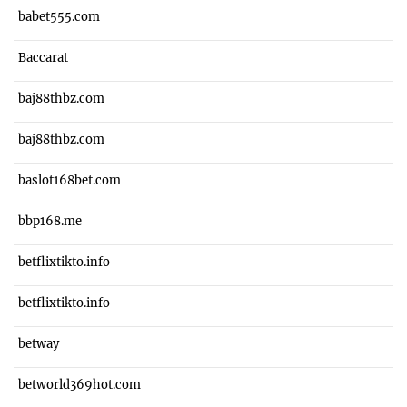
babet555.com
Baccarat
baj88thbz.com
baj88thbz.com
baslot168bet.com
bbp168.me
betflixtikto.info
betflixtikto.info
betway
betworld369hot.com