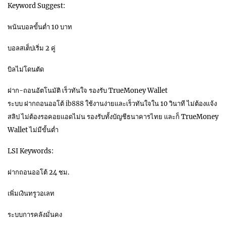
Keyword Suggest:
พนันบอลขั้นต่ำ 10 บาท
บอลสเต็ปเริ่ม 2 คู่
บิลไม่โดนตัด
ฝาก-ถอนอัตโนมัติ เร็วทันใจ รองรับ TrueMoney Wallet
ระบบ ฝากถอนออโต้
ib888
ใช้งานง่ายและเร็วทันใจใน 10 วินาที ไม่ต้องแจ้ง
สลิป ไม่ต้องรอคอยแอดไม่น รองรับทั้งบัญชีธนาคารไทย และก็ TrueMoney
Wallet ไม่มีขั้นต่ำ
LSI Keywords:
ฝากถอนออโต้ 24 ชม.
เพิ่มเงินทรูวอเลท
ระบบการคลังมั่นคง