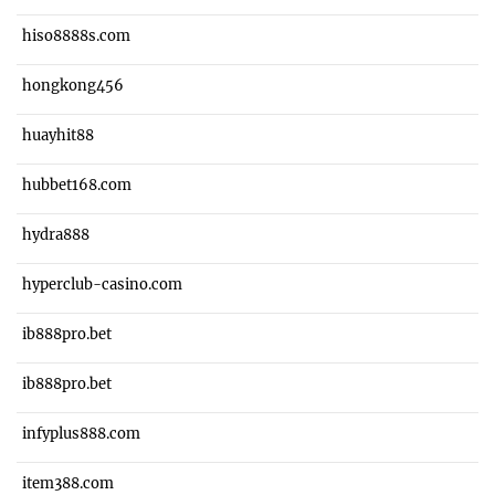
hiso8888s.com
hongkong456
huayhit88
hubbet168.com
hydra888
hyperclub-casino.com
ib888pro.bet
ib888pro.bet
infyplus888.com
item388.com