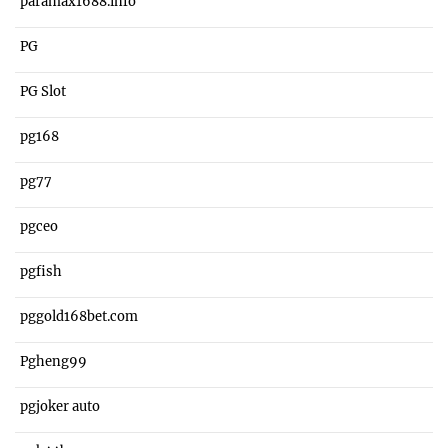
paramax1688.info
PG
PG Slot
pg168
pg77
pgceo
pgfish
pggold168bet.com
Pgheng99
pgjoker auto