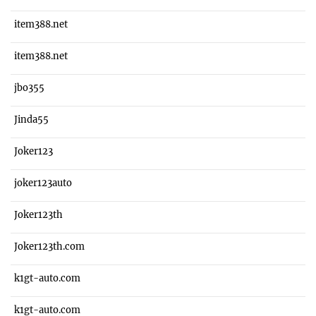
item388.net
item388.net
jbo355
Jinda55
Joker123
joker123auto
Joker123th
Joker123th.com
k1gt-auto.com
k1gt-auto.com