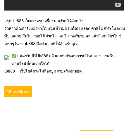
สรุป: ib888 เว็บตรงครบเครื่อง เล่นง่าย ได้เงินจริง
ถ้าหากคุณกำลังมองหาเว็บพนันที่รวมครบทั้งยัง สล็อต คาสิโน กีฬา ในระบบ
ที่ปลอดภัย มีบริการออโต้ ฝากไว ถอนไว รองรับวอเลท แล้วก็แจกโปรโมชั่
นทุกๆวัน — ib888 คือคำตอบที่ใช่สำหรับคุณ
สมัครวันนี้ที่ ib888 แล้วพบกับประสบการณ์ใหม่ของการพนัน
ออนไลน์ที่คุณวางใจได้
ib888 – เว็บไซต์ตรง ไม่ล็อกยูส จ่ายจริงทุกยอด
…
View More