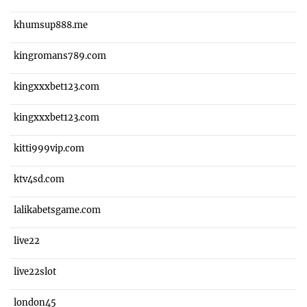
khumsup888.me
kingromans789.com
kingxxxbet123.com
kingxxxbet123.com
kitti999vip.com
ktv4sd.com
lalikabetsgame.com
live22
live22slot
london45