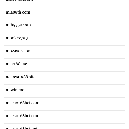
mia88th.com
mib555s.com
monkey789
moza888.com
msx168.me
nakoya1688.site
nbwin.me
niseko168bet.com
niseko168bet.com
niseko168bet.net