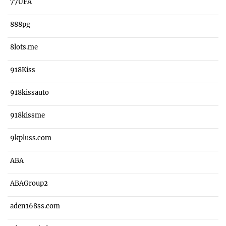
77UFA
888pg
8lots.me
918Kiss
918kissauto
918kissme
9kpluss.com
ABA
ABAGroup2
aden168ss.com