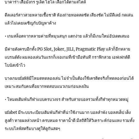
บาคาร่า เสือมังกร รูเล็ต ไฮโล เลือกได้ตามสไตล์
ดีลเลอร์สาวสวยหลายเชื้อชาติ ห้องถ่ายทอดสดชัด เสียงชัด ไม่มีดีเลย์ กดเล่น
แล้วไม่เคยเผชิญกับปัญหาค้าง
• เกมสล็อตจากหลายค่ายที่หมุนสนุก แตกง่าย แล้วก็มีเกมใหม่อัปเดตเสมอ
มีค่ายดังครบอีกทั้ง PG Slot, Joker, JILI, Pragmatic Play แล้วก็อีกหลาย
แบรนด์ดัง ผมลองเล่นวันแรกก็เจอเกมที่เข้ามือทันที กราฟิกสวย เอฟเฟกต์ดี
โบนัสเข้าไว
บางเกมufa88มีโหมดทดลองเล่น ไม่จำเป็นต้องใช้เครดิตจริงก็ทดลองก่อนได้
เหมาะสมกับคนที่อยากทดสอบแนวเกมก่อนลงเงิน
• โหมดเดิมพันกีฬาแบบครบวงจร สำหรับสายบอลรวมทั้งกีฬาทุกหมวดหมู่
ufabet มีระบบระเบียบเดิมพันกีฬาที่น่าใช้งานมาก บอลลำพัง บอลสเต็ป เต็ง
สูงต่ำ ทายผลล่วงหน้า ครบหมด ราคาน้ำดี มีสถิติให้วิเคราะห์ก่อนแทง รวมทั้ง
ระบบไลฟ์สตรีมบางคู่ให้ดูกันสดๆ