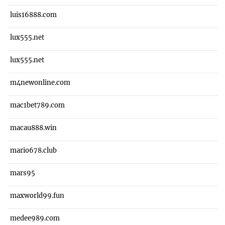
luis16888.com
lux555.net
lux555.net
m4newonline.com
mac1bet789.com
macau888.win
mario678.club
mars95
maxworld99.fun
medee989.com