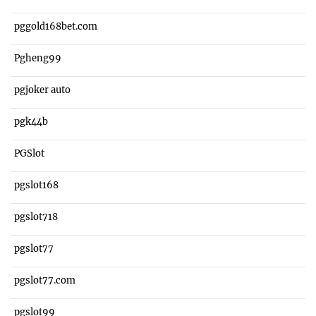
pggold168bet.com
Pgheng99
pgjoker auto
pgk44b
PGSlot
pgslot168
pgslot718
pgslot77
pgslot77.com
pgslot99