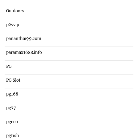
Outdoors
p2vvip
pananthai99.com
paramax1688.info
PG
PG Slot
pg168
pg77
pgceo
pgfish