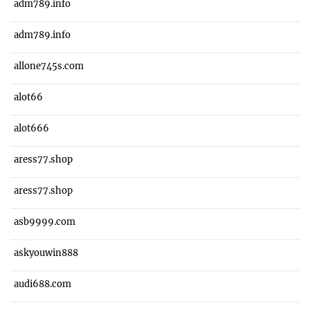
adm789.info
adm789.info
allone745s.com
alot66
alot666
aress77.shop
aress77.shop
asb9999.com
askyouwin888
audi688.com