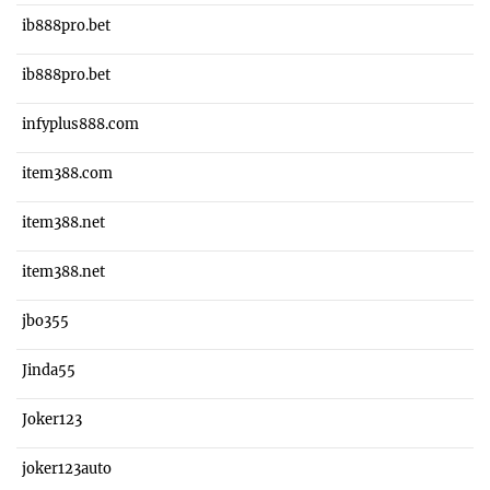
ib888pro.bet
ib888pro.bet
infyplus888.com
item388.com
item388.net
item388.net
jbo355
Jinda55
Joker123
joker123auto