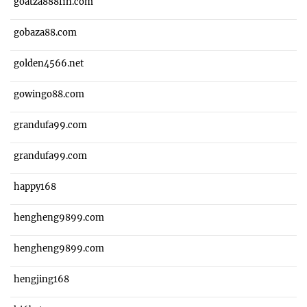
goatza888fin.com
gobaza88.com
golden4566.net
gowingo88.com
grandufa99.com
grandufa99.com
happy168
hengheng9899.com
hengheng9899.com
hengjing168