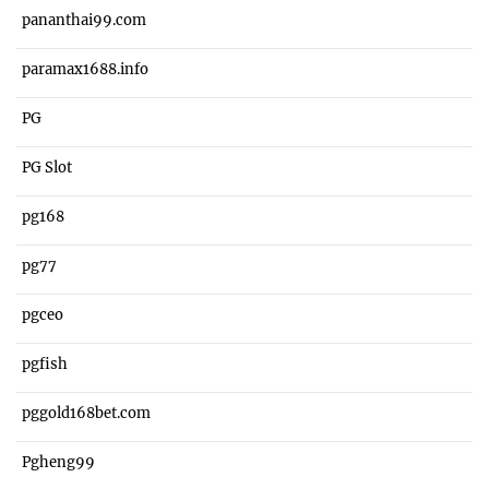
pananthai99.com
paramax1688.info
PG
PG Slot
pg168
pg77
pgceo
pgfish
pggold168bet.com
Pgheng99