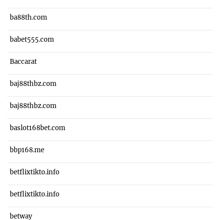
ba88th.com
babet555.com
Baccarat
baj88thbz.com
baj88thbz.com
baslot168bet.com
bbp168.me
betflixtikto.info
betflixtikto.info
betway