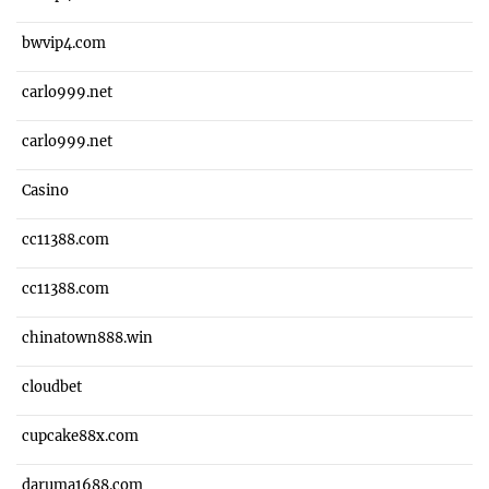
bwvip4.com
carlo999.net
carlo999.net
Casino
cc11388.com
cc11388.com
chinatown888.win
cloudbet
cupcake88x.com
daruma1688.com