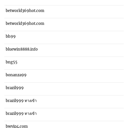
betworld369hot.com
betworld369hot.com
bh99
bluewin8888.info
bng55
bonanza99
brazil999
brazil999 ทางเข้า
brazil999 ทางเข้า
bwvip4.com