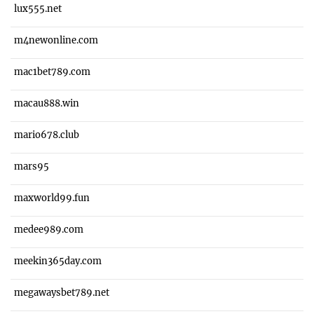
lux555.net
m4newonline.com
mac1bet789.com
macau888.win
mario678.club
mars95
maxworld99.fun
medee989.com
meekin365day.com
megawaysbet789.net