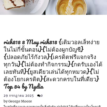
rich818 8 May rich818 {เติมวอลเล็ทง่าย
ในไม่กี่ขั้นตอน}{ไม่ต้องผูกบัญชี}
{ปลอดภัยไร้กังวล}{เครดิตฟรีแจกจริง
ทุกวัน}{ไม่ต้องทำกิจกรรม}{กดรับเองได้
เลยทันที}{ยูสเดียวเล่นได้ทุกหมวด}{ไม่
ต้องโยกเครดิต}{สะดวกครบในที่เดียว}
Top 84 by Nydia
29 กรกฎาคม 2025
0
by
George Moore
ในสมัยที่ความสะดวกสบายเป็นสิ่งสำคัญ
rich818
ได้เปลี่ยนมาเป็นเว็บคาสิ