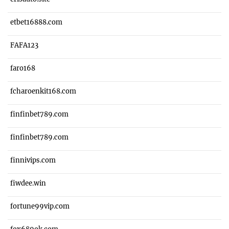
etbet16888.com
FAFA123
faro168
fcharoenkit168.com
finfinbet789.com
finfinbet789.com
finnivips.com
fiwdee.win
fortune99vip.com