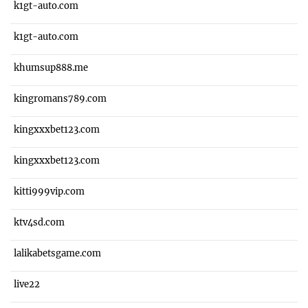
k1gt-auto.com
k1gt-auto.com
khumsup888.me
kingromans789.com
kingxxxbet123.com
kingxxxbet123.com
kitti999vip.com
ktv4sd.com
lalikabetsgame.com
live22