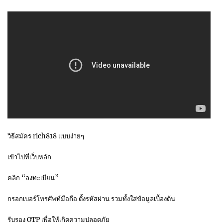
วิธีสมัคร rich818 แบบง่ายๆ
เข้าไปที่เว็บหลัก
คลิก “ลงทะเบียน”
กรอกเบอร์โทรศัพท์มือถือ ตั้งรหัสผ่าน รวมทั้งใส่ข้อมูลเบื้องต้น
รับรอง OTP เพื่อให้เกิดความปลอดภัย