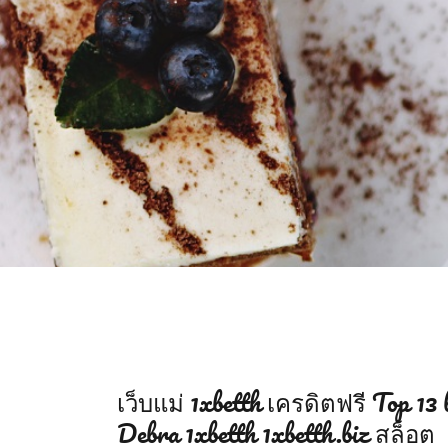
เว็บแม่ 1xbetth เครดิตฟรี Top 13 
Debra 1xbetth 1xbetth.biz สล็อต