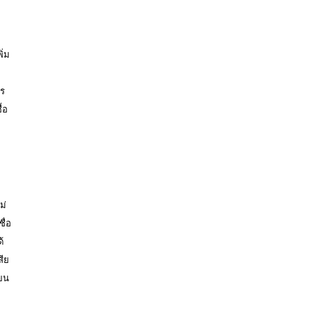
ิ่ม
าร
้อ
ม่
ื่อ
้
สีย
ียน