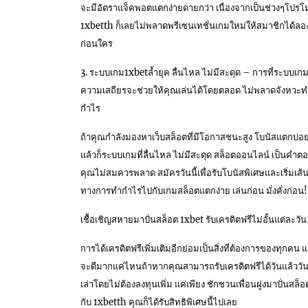
จะมีอัตราแจ็คพอตแตกง่ายดายกว่า เนื่องจากเป็นช่วงๆโปรโ
1xbetth ก็เลยไม่พลาดพรีเซนเทชั่นเกมใหม่ให้สมาชิกได้ลอ
ก่อนใคร
3. ระบบเกม1xbetล้ำยุค ลื่นไหล ไม่มีสะดุด – การที่ระบบเกม
ความเสถียรจะช่วยให้คุณเล่นได้โดยตลอด ไม่พลาดจังหวะท
กำไร
ถ้าคุณกำลังมองหาเว็บสล็อตที่มีโอกาสชนะสูง โบนัสแตกบ่อ
แล้วก็ระบบเกมที่ลื่นไหล ไม่มีสะดุด สล็อตออนไลน์ เป็นคำตอบ
คุณไม่สมควรพลาด สมัครวันนี้เพื่อรับโบนัสพิเศษและเริ่มเส้
ทางการทำกำไรไปกับเกมสล็อตแตกง่าย เล่นก่อน มั่งคั่งก่อน!
เชื้อเชิญสหายมาปั่นสล็อต 1xbet รับเครดิตฟรีไม่อั้นแต่ละวัน
การได้เครดิตฟรีเพิ่มเติมอีกย่อมเป็นสิ่งที่ต้องการของทุกคน 
จะดีมากแค่ไหนถ้าหากคุณสามารถรับเครดิตฟรีได้วันแล้ววั
เล่าโดยไม่ต้องลงทุนเพิ่ม แค่เพียง ชักชวนเพื่อนฝูงมาปั่นสล็อ
กับ 1xbetth คุณก็ได้รับสิทธิพิเศษนี้ไปเลย