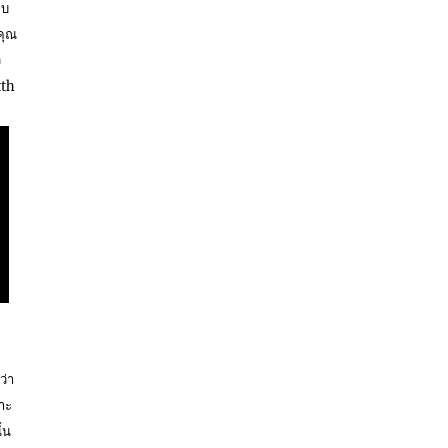
อบ
คุณ
ว
tth
ว่า
ราะ
้น