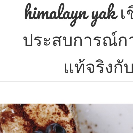
Skip
himalayn yak เ
to
content
ประสบการณ์การ
แท้จริงก