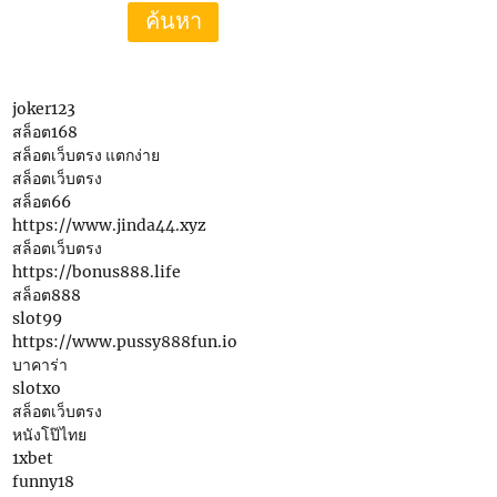
joker123
สล็อต168
สล็อตเว็บตรง แตกง่าย
สล็อตเว็บตรง
สล็อต66
https://www.jinda44.xyz
สล็อตเว็บตรง
https://bonus888.life
สล็อต888
slot99
https://www.pussy888fun.io
บาคาร่า
slotxo
สล็อตเว็บตรง
หนังโป๊ไทย
1xbet
funny18