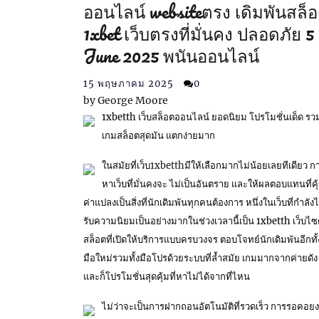
ออนไลน์ websiteตรง เดิมพันสล็
1xbet เว็บตรงที่มั่นคง ปลอดภัย 5
June 2025 พนันออนไลน์
15 พฤษภาคม 2025
0
by
George Moore
1xbetth เว็บสล็อตออนไลน์ ยอดนิยม โปรโมชั่นเด็ด รว
เกมสล็อตสุดมัน แตกง่ายมาก
ในสมัยที่เว็บ
1xbetth
มีให้เลือกมากไม่น้อยเลยทีเดียว ก
หาเว็บที่มั่นคงจะ ไม่เป็นอันตราย และให้ผลตอบแทนที่คุ
ค่าแปลงเป็นสิ่งที่นักเดิมพันทุกคนต้องการ หนึ่งในเว็บที่กำลังไ
รับความนิยมเป็นอย่างมากในช่วงเวลานี้เป็น 1xbetth เว็บไซ
สล็อตที่เปิดให้บริการแบบครบวงจร ตอบโจทย์นักเดิมพันอีกทั้
มือใหม่รวมทั้งมือโปรด้วยระบบที่ล้ำสมัย เกมมากจากค่ายดัง
และก็โปรโมชั่นสุดคุ้มที่หาไม่ได้จากที่ไหน
ไม่ว่าจะเป็นการฝากถอนอัตโนมัติที่รวดเร็ว การรอคอยง