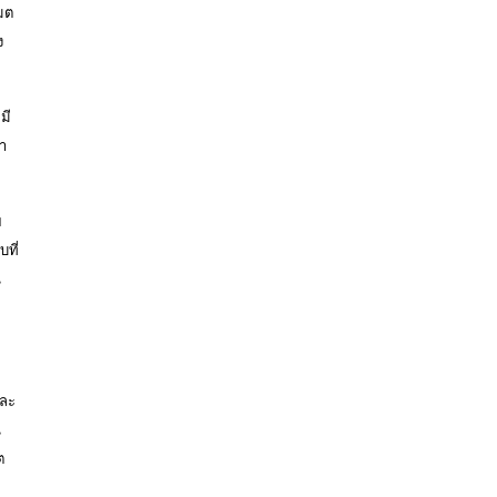
มต
ง
มี
ำ
ย
ที่
น
และ
น
ต