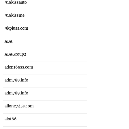
918kissauto
918kissme
9kpluss.com
ABA
ABAGroup2
aden168ss.com
adm789.info
adm789.info
allone745s.com
alot66