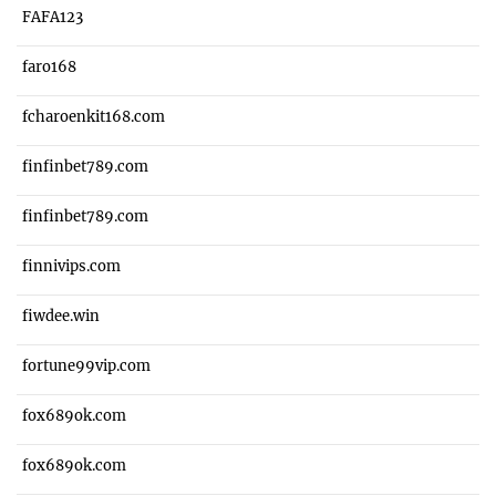
FAFA123
faro168
fcharoenkit168.com
finfinbet789.com
finfinbet789.com
finnivips.com
fiwdee.win
fortune99vip.com
fox689ok.com
fox689ok.com