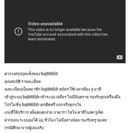
ตารางสรุปจุดแข็งของ baj88thb
คุณสมบัติ รายละเอียด
ลงทะเบียนเป็นสมาชิก baj88thb สมัคร ใช้เวลาเพียง 3 นาที
เข้าสู่ระบบ baj88thb เข้าระบบ เสถียร ไม่มีอันตราย รองรับทุกเครื่องมือ
โปรโมชั่น baj88thb เครดิตฟรี แจกจริงทุกๆวัน
เกมที่ให้บริการ สล็อตแตกง่าย บาคาร่า ไฮโล คาสิโนสด รูเล็ต
ฝากถอน ระบบออโต้ 24 ชั่วโมง ไม่มีอย่างน้อย รองรับทรูวอเลท
กรณีศึกษาจากผู้เล่นจริง