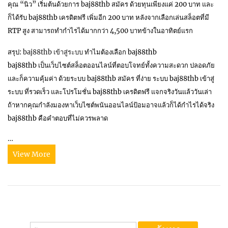
คุณ “นิว” เริ่มต้นด้วยการ baj88thb สมัคร ด้วยทุนเพียงแค่ 200 บาท และ
ก็ได้รับ baj88thb เครดิตฟรี เพิ่มอีก 200 บาท หลังจากเลือกเล่นสล็อตที่มี
RTP สูง สามารถทำกำไรได้มากกว่า 4,500 บาทข้างในอาทิตย์แรก
สรุป:
baj88thb เข้าสู่ระบบ
ทำไมต้องเลือก baj88thb
baj88thb เป็นเว็บไซต์สล็อตออนไลน์ที่ตอบโจทย์ทั้งความสะดวก ปลอดภัย
และก็ความคุ้มค่า ด้วยระบบ baj88thb สมัคร ที่ง่าย ระบบ baj88thb เข้าสู่
ระบบ ที่รวดเร็ว และโปรโมชั่น baj88thb เครดิตฟรี แจกจริงวันแล้ววันเล่า
ถ้าหากคุณกำลังมองหาเว็บไซต์พนันออนไลน์ป้อมอาจแล้วก็ได้กำไรได้จริง
baj88thb คือคำตอบที่ไม่ควรพลาด
…
View More
ค้นหา