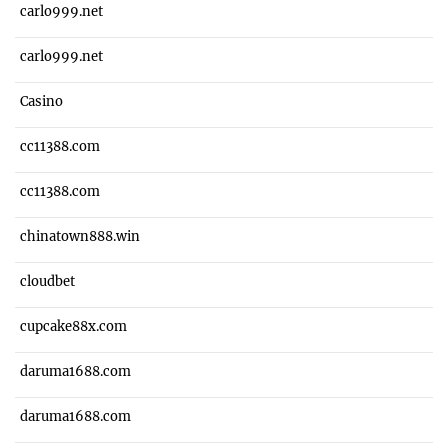
carlo999.net
carlo999.net
Casino
cc11388.com
cc11388.com
chinatown888.win
cloudbet
cupcake88x.com
daruma1688.com
daruma1688.com