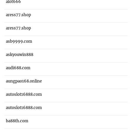
alot666
aress77.shop
aress77.shop
asb9999.com
askyouwin888
audi688.com
aungpao168.online
autoslot16888.com
autoslot16888.com
ba88th.com