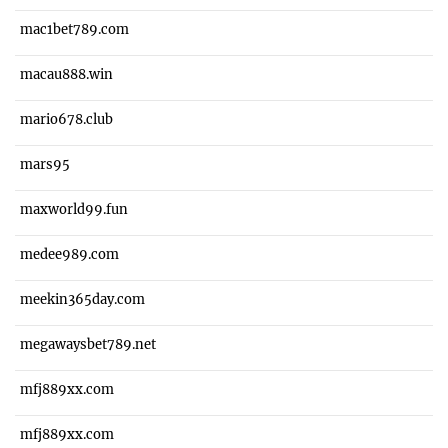
mac1bet789.com
macau888.win
mario678.club
mars95
maxworld99.fun
medee989.com
meekin365day.com
megawaysbet789.net
mfj889xx.com
mfj889xx.com