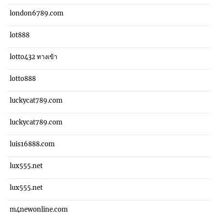
london6789.com
lot888
lotto432 ทางเข้า
lotto888
luckycat789.com
luckycat789.com
luis16888.com
lux555.net
lux555.net
m4newonline.com