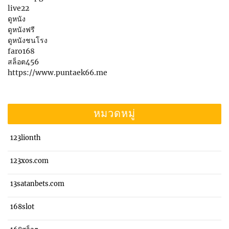
live22
ดูหนัง
ดูหนังฟรี
ดูหนังชนโรง
faro168
สล็อต456
https://www.puntaek66.me
หมวดหมู่
123lionth
123xos.com
13satanbets.com
168slot