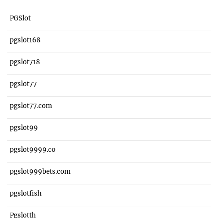
PGSlot
pgslot168
pgslot718
pgslot77
pgslot77.com
pgslot99
pgslot9999.co
pgslot999bets.com
pgslotfish
Pgslotth