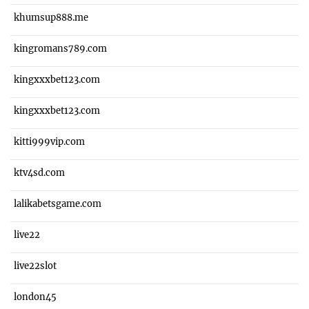
khumsup888.me
kingromans789.com
kingxxxbet123.com
kingxxxbet123.com
kitti999vip.com
ktv4sd.com
lalikabetsgame.com
live22
live22slot
london45