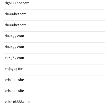
dgb222hot.com
dr888bet.com
dr888bet.com
du2477.com
du2477.com
ek4567.com
enjoy24.fun
erisauto.site
erisauto.site
etbet16888.com