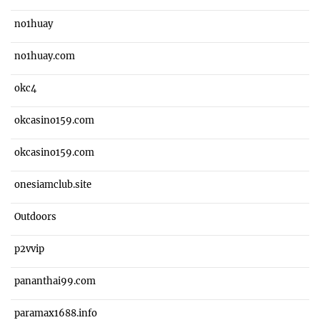
no1huay
no1huay.com
okc4
okcasino159.com
okcasino159.com
onesiamclub.site
Outdoors
p2vvip
pananthai99.com
paramax1688.info