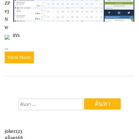
ZP
v3
N
w
8Ys
…
View More
ค้นหา
สำหรับ:
joker123
สล็อต168