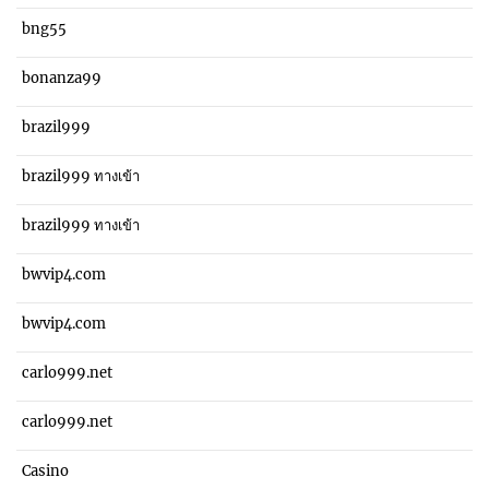
bng55
bonanza99
brazil999
brazil999 ทางเข้า
brazil999 ทางเข้า
bwvip4.com
bwvip4.com
carlo999.net
carlo999.net
Casino