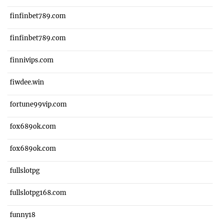
finfinbet789.com
finfinbet789.com
finnivips.com
fiwdee.win
fortune99vip.com
fox689ok.com
fox689ok.com
fullslotpg
fullslotpg168.com
funny18