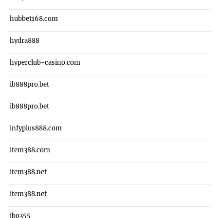
hubbet168.com
hydra888
hyperclub-casino.com
ib888pro.bet
ib888pro.bet
infyplus888.com
item388.com
item388.net
item388.net
jbo355