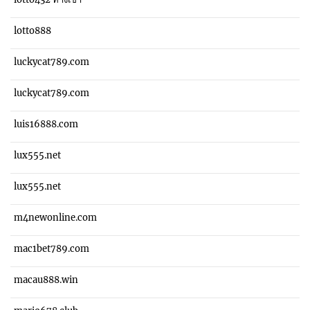
lotto888
luckycat789.com
luckycat789.com
luis16888.com
lux555.net
lux555.net
m4newonline.com
mac1bet789.com
macau888.win