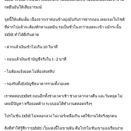
กดยืนยันให้เสียอารมณ์
จุดนี้ให้แต้มเต็ม เนื่องจากเราค่อนข้างมุ่งมั่นกับการฝากถอน เคยเจอเว็บไซต์
ที่ฝากไปแล้วจะต้องทักหาแอดมิน รอเป็นชั่วโมงกว่ายอดจะเข้า แม้กระนั้น
1xbit ทำได้ดีเกินคาด
• ฝากแล้วเงินเข้าไม่เกิน 10 วินาที
• ถอนแล้วเงินเข้าบัญชีจริงใน 1-2 นาที
• ไม่ต้องแจ้งยอด ไม่ต้องส่งสลิป
• รองรับทั้งยังบัญชีธนาคารรวมทั้งวอเลท
เราทดสอบ1xbet ถอนอีกทั้งช่วงเวลาเช้า ช่วงเวลากลางคืน และวันหยุด ไม่
เคยมีปัญหา หรือยอดค้าง ระบบออโต้ทำงานตลอดจริงๆ
โปรโมชั่น 1xbit ไม่หลอกลวง ไม่เวอร์เหลือเกิน แต่ใช้งานได้จริงทุกคน
สิ่งที่ทำให้รู้สึกว่า1xbit1 เว็บแห่งนี้ไม่ขายฝัน คือโปรโมชั่นเขามองเรียบง่าย