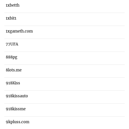
1xbetth
1xbit1
1xgameth.com
77UFA
888pg
8lots.me
918Kiss
918kissauto
918kissme
9kpluss.com