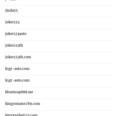
Jinda55
Joker123
joker123auto
Joker123th
Joker123th.com
k1gt-auto.com
k1gt-auto.com
khumsup888.me
kingromans789.com
kingxxxbet123.com