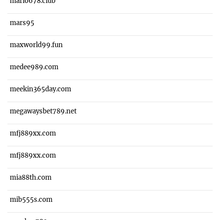
mario678.club
mars95
maxworld99.fun
medee989.com
meekin365day.com
megawaysbet789.net
mfj889xx.com
mfj889xx.com
mia88th.com
mib555s.com