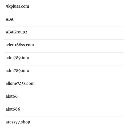
9kpluss.com
ABA
ABAGroup2
aden168ss.com
adm789.info
adm789.info
allone745s.com
alot66
alot666
aress77.shop