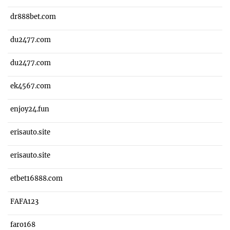
dr888bet.com
du2477.com
du2477.com
ek4567.com
enjoy24.fun
erisauto.site
erisauto.site
etbet16888.com
FAFA123
faro168