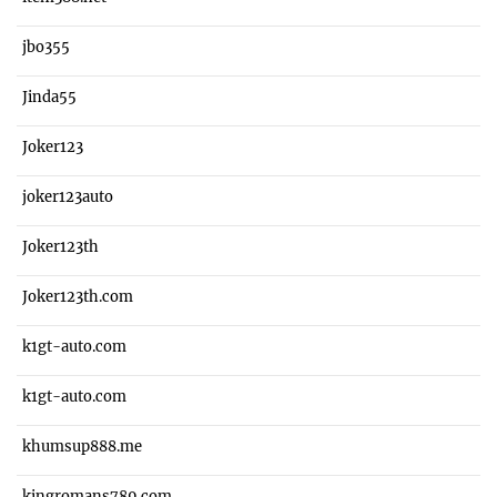
jbo355
Jinda55
Joker123
joker123auto
Joker123th
Joker123th.com
k1gt-auto.com
k1gt-auto.com
khumsup888.me
kingromans789.com