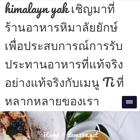
Skip
himalayn yak เชิญมาที่
to
content
ร้านอาหารหิมาลัยยักษ์
เพื่อประสบการณ์การรับ
ประทานอาหารที่แท้จริง
อย่างแท้จริงกับเมนู Ti ที่
หลากหลายของเรา
Tog
Home
item388.net