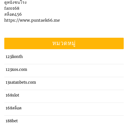
ดูหนังชนโรง
faro168
สล็อต456
https://www.puntaek66.me
หมวดหมู่
123lionth
123xos.com
13satanbets.com
168slot
168สล็อต
188bet