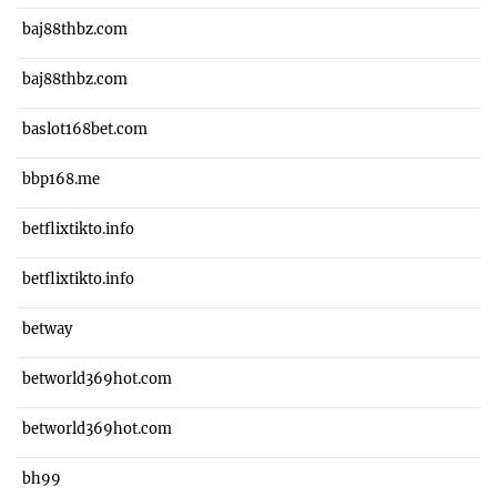
baj88thbz.com
baj88thbz.com
baslot168bet.com
bbp168.me
betflixtikto.info
betflixtikto.info
betway
betworld369hot.com
betworld369hot.com
bh99