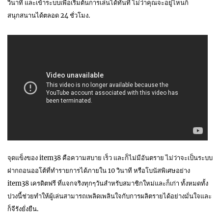
วินาที และเข้าระบบเพื่อเริ่มต้นการเล่นได้ทันที ไม่ว่าคุณจะอยู่ไหนก็
สนุกสนานได้ตลอด 24 ชั่วโมง.
จุดแข็งของ item38 คือความสบาย เร็ว และก็ไม่มีอันตราย ไม่ว่าจะเป็นระบบ
ฝากถอนออโต้ที่ทำรายการได้ภายใน 10 วินาที หรือโบนัสพิเศษอย่าง
item38 เครดิตฟรี ที่แจกจริงทุกๆวันสำหรับสมาชิกใหม่และก็เก่า ทั้งหมดทั้ง
ปวงนี้ช่วยทำให้ผู้เล่นสามารถเพลิดเพลินใจกับการผลิตรายได้อย่างมั่นใจและ
ก็จีรังยั่งยืน.