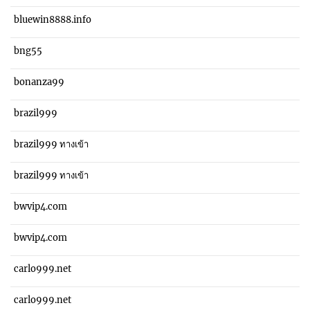
bluewin8888.info
bng55
bonanza99
brazil999
brazil999 ทางเข้า
brazil999 ทางเข้า
bwvip4.com
bwvip4.com
carlo999.net
carlo999.net