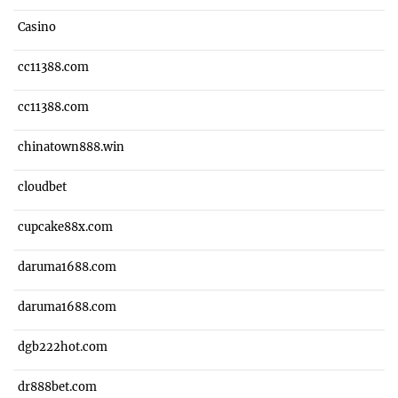
Casino
cc11388.com
cc11388.com
chinatown888.win
cloudbet
cupcake88x.com
daruma1688.com
daruma1688.com
dgb222hot.com
dr888bet.com