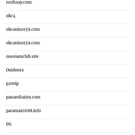
no1huay.com
okc4
okcasino159.com
okcasino159.com
onesiamclub.site
Outdoors
p2vvip
pananthai99.com
paramax1688.info
PG