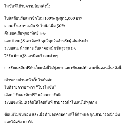
โมชั่นที่ได้รับความนิยมดังนี้:
โบนัสต้อนรับสมาชิกใหม่ 100% สูงสุด 1,000 บาท
ฝากครั้งแรกของวัน รับโบนัสเพิ่ม 50%
คืนยอดเสียทุกอาทิตย์ 5%
แจก item38 เครดิตฟรี ทุกวี่ทุกวันสำหรับผู้เล่นประจำ
ระบบแนะนำสหาย รับค่าคอมมิชชั่นสูงสุด 1%
วิธีรับ item38 เครดิตฟรี แบบง่ายๆ
การรับเครดิตฟรีกับเว็บแห่งนี้ไม่ยุ่งยากเลย เพียงแค่ทำตามขั้นตอนสั้นๆดังนี้:
เข้าระบบผ่านหน้าเว็บไซต์หลัก
ไปที่รายการอาหาร “โปรโมชั่น”
เลือก “รับเครดิตฟรี” แล้วกดการันตี
ระบบจะเพิ่มเครดิตให้โดยทันที สามารถนำไปเล่นได้ทุกเกม
ข้อแม้ไม่ซับซ้อน และเมื่อทำยอดครบตามที่ได้กำหนด คุณสามารถเบิกเงิน
ออกได้จริง 100%.