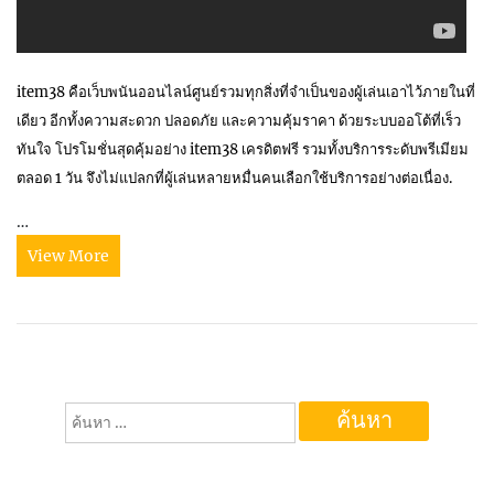
item38 คือเว็บพนันออนไลน์ศูนย์รวมทุกสิ่งที่จำเป็นของผู้เล่นเอาไว้ภายในที่
เดียว อีกทั้งความสะดวก ปลอดภัย และความคุ้มราคา ด้วยระบบออโต้ที่เร็ว
ทันใจ โปรโมชั่นสุดคุ้มอย่าง item38 เครดิตฟรี รวมทั้งบริการระดับพรีเมียม
ตลอด 1 วัน จึงไม่แปลกที่ผู้เล่นหลายหมื่นคนเลือกใช้บริการอย่างต่อเนื่อง.
…
View More
ค้นหา
สำหรับ: