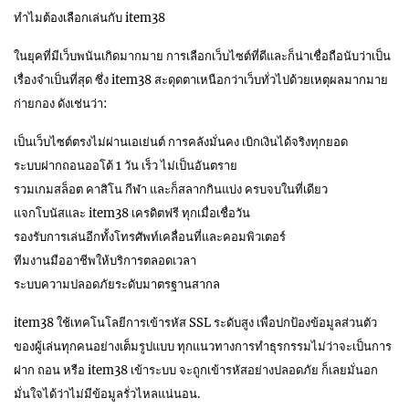
ทำไมต้องเลือกเล่นกับ item38
ในยุคที่มีเว็บพนันเกิดมากมาย การเลือกเว็บไซต์ที่ดีและก็น่าเชื่อถือนับว่าเป็น
เรื่องจำเป็นที่สุด ซึ่ง item38 สะดุดตาเหนือกว่าเว็บทั่วไปด้วยเหตุผลมากมาย
ก่ายกอง ดังเช่นว่า:
เป็นเว็บไซต์ตรงไม่ผ่านเอเย่นต์ การคลังมั่นคง เบิกเงินได้จริงทุกยอด
ระบบฝากถอนออโต้ 1 วัน เร็ว ไม่เป็นอันตราย
รวมเกมสล็อต คาสิโน กีฬา และก็สลากกินแบ่ง ครบจบในที่เดียว
แจกโบนัสและ item38 เครดิตฟรี ทุกเมื่อเชื่อวัน
รองรับการเล่นอีกทั้งโทรศัพท์เคลื่อนที่และคอมพิวเตอร์
ทีมงานมืออาชีพให้บริการตลอดเวลา
ระบบความปลอดภัยระดับมาตรฐานสากล
item38 ใช้เทคโนโลยีการเข้ารหัส SSL ระดับสูง เพื่อปกป้องข้อมูลส่วนตัว
ของผู้เล่นทุกคนอย่างเต็มรูปแบบ ทุกแนวทางการทำธุรกรรมไม่ว่าจะเป็นการ
ฝาก ถอน หรือ item38 เข้าระบบ จะถูกเข้ารหัสอย่างปลอดภัย ก็เลยมั่นอก
มั่นใจได้ว่าไม่มีข้อมูลรั่วไหลแน่นอน.