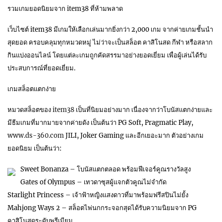
รวมเกมยอดนิยมจาก item38 ที่ห้ามพลาด
เว็บไซต์ item38 มีเกมให้เลือกเล่นมากยิ่งกว่า 2,000 เกม จากค่ายเกมชั้นนำ
สุดยอด ครอบคลุมทุกหมวดหมู่ ไม่ว่าจะเป็นสล็อต คาสิโนสด กีฬา หรือสลาก
กินแบ่งออนไลน์ โดยแต่ละเกมถูกคัดสรรมาอย่างยอดเยี่ยม เพื่อผู้เล่นได้รับ
ประสบการณ์ที่ยอดเยี่ยม.
เกมสล็อตแตกง่าย
หมวดสล็อตของ
item38
เป็นที่นิยมอย่างมาก เนื่องจากว่าโบนัสแตกง่ายและ
มีธีมเกมที่มากมายจากค่ายดัง เป็นต้นว่า PG Soft, Pragmatic Play,
www.ds-360.com
JILI, Joker Gaming และอีกเยอะมาก ตัวอย่างเกม
ยอดนิยม เป็นต้นว่า:
Sweet Bonanza – โบนัสแตกตลอด พร้อมฟีเจอร์คูณรางวัลสูง
Gates of Olympus – เทวดาซุสผู้แจกตัวคูณไม่จำกัด
Starlight Princess – เจ้าฟ้าหญิงแสงดาวที่มาพร้อมฟรีสปินไม่ยั้ง
Mahjong Ways 2 – สล็อตไพ่นกกระจอกสุดได้รับความนิยมจาก PG
คาสิโนสดระดับพรีเมียม