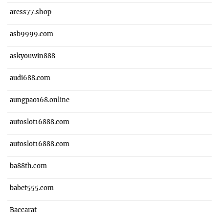
aress77.shop
asb9999.com
askyouwin888
audi688.com
aungpao168.online
autoslot16888.com
autoslot16888.com
ba88th.com
babet555.com
Baccarat