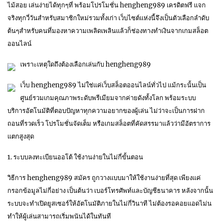
ไม้สอย เล่นง่ายได้ทุกๆที่ พร้อมโปรโมชั่น hengheng989 เครดิตฟรี แจก
จริงทุกวี่วันสำหรับสมาชิกใหม่รวมทั้งเก่า เว็บไซต์แห่งนี้จึงเป็นตัวเลือกลำดับ
ต้นๆสำหรับคนที่มองหาความเพลิดเพลินแล้วก็ช่องทางทำเงินจากเกมสล็อต
ออนไลน์
เพราะเหตุใดถึงต้องเลือกเล่นกับ hengheng989
เว็บ hengheng989 ไม่ใช่แค่เว็บสล็อตออนไลน์ทั่วไป แม้กระนั้นเป็น
ศูนย์รวมเกมคุณภาพระดับพรีเมียมจากค่ายดังทั้งโลก พร้อมระบบ
บริการอัตโนมัติที่ตอบปัญหาทุกความอยากของผู้เล่น ไม่ว่าจะเป็นการฝาก
ถอนที่รวดเร็ว โปรโมชั่นจัดเต็ม หรือเกมสล็อตที่คัดสรรมาแล้วว่ามีอัตราการ
แตกสูงสุด
1. ระบบลงทะเบียนออโต้ ใช้งานง่ายในไม่กี่ขั้นตอน
วิธีการ hengheng989 สมัคร ถูกวางแบบมาให้ใช้งานง่ายที่สุด เพียงแค่
กรอกข้อมูลไม่กี่อย่าง เป็นต้นว่า เบอร์โทรศัพท์และบัญชีธนาคาร หลังจากนั้น
ระบบจะทำเปิดยูสเซอร์ให้อัตโนมัติภายในไม่กี่วินาที ไม่ต้องรอคอยแอดไม่น
ทำให้ผู้เล่นสามารถเริ่มพนันได้ในทันที