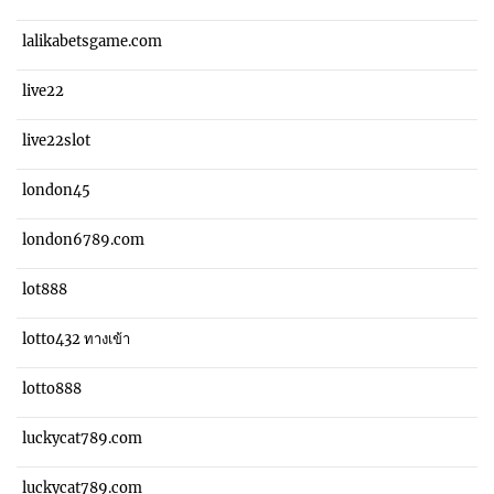
lalikabetsgame.com
live22
live22slot
london45
london6789.com
lot888
lotto432 ทางเข้า
lotto888
luckycat789.com
luckycat789.com