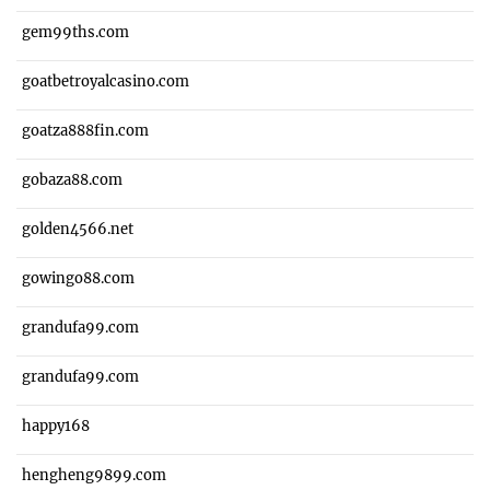
gem99ths.com
goatbetroyalcasino.com
goatza888fin.com
gobaza88.com
golden4566.net
gowingo88.com
grandufa99.com
grandufa99.com
happy168
hengheng9899.com