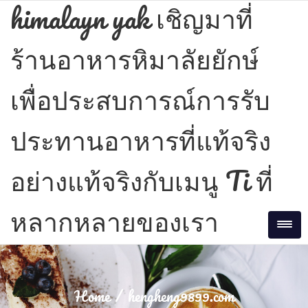
Skip
himalayn yak เชิญมาที่
to
content
ร้านอาหารหิมาลัยยักษ์
เพื่อประสบการณ์การรับ
ประทานอาหารที่แท้จริง
อย่างแท้จริงกับเมนู Ti ที่
หลากหลายของเรา
Tog
Home
hengheng9899.com