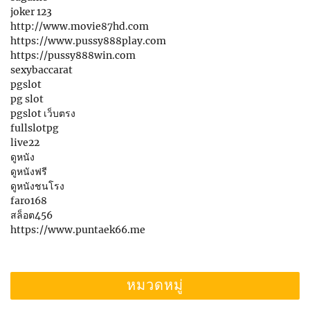
joker 123
http://www.movie87hd.com
https://www.pussy888play.com
https://pussy888win.com
sexybaccarat
pgslot
pg slot
pgslot เว็บตรง
fullslotpg
live22
ดูหนัง
ดูหนังฟรี
ดูหนังชนโรง
faro168
สล็อต456
https://www.puntaek66.me
หมวดหมู่