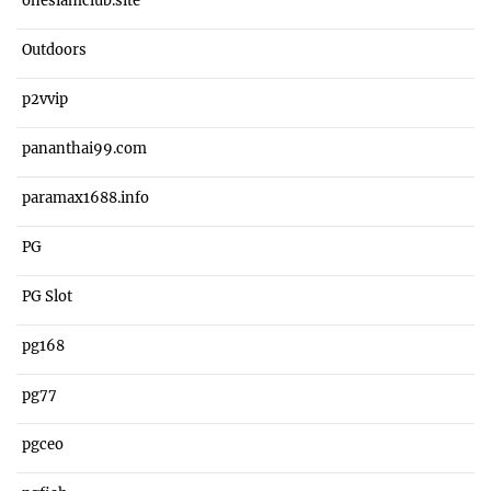
onesiamclub.site
Outdoors
p2vvip
pananthai99.com
paramax1688.info
PG
PG Slot
pg168
pg77
pgceo