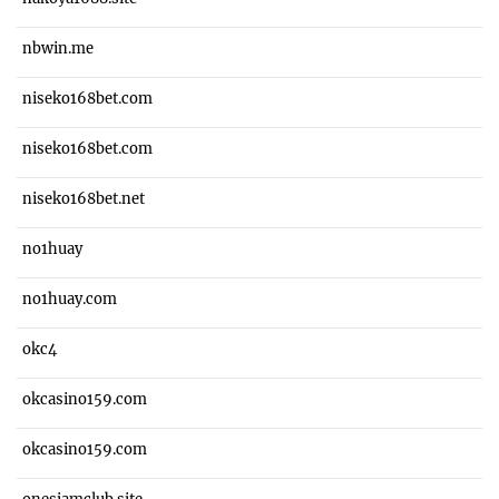
nbwin.me
niseko168bet.com
niseko168bet.com
niseko168bet.net
no1huay
no1huay.com
okc4
okcasino159.com
okcasino159.com