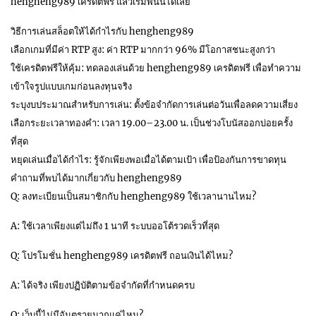
hengheng989 เครดิตฟรี แล้วเริ่มพนันได้เลย
วิธีการเล่นสล็อตให้ได้กำไรกับ hengheng989
เลือกเกมที่มีค่า RTP สูง: ค่า RTP มากกว่า 96% มีโอกาสชนะสูงกว่า
ใช้เครดิตฟรีให้คุ้ม: ทดลองเล่นด้วย hengheng989 เครดิตฟรี เพื่อทำความ
เข้าใจรูปแบบเกมก่อนลงทุนจริง
ระบุงบประมาณสำหรับการเล่น: ตั้งข้อจำกัดการเล่นต่อวันเพื่อลดความเสี่ยง
เลือกระยะเวลาทองคำ: เวลา 19.00–23.00 น. เป็นช่วงโบนัสออกบ่อยครั้ง
ที่สุด
หยุดเล่นเมื่อได้กำไร: รู้จักเพียงพอเมื่อได้ตามเป้า เพื่อป้องกันการขาดทุน
คำถามที่พบได้มากเกี่ยวกับ hengheng989
Q: ลงทะเบียนเป็นสมาชิกกับ hengheng989 ใช้เวลานานไหม?
A: ใช้เวลาเพียงแต่ไม่ถึง 1 นาที ระบบออโต้รวดเร็วที่สุด
Q: โปรโมชั่น hengheng989 เครดิตฟรี ถอนเงินได้ไหม?
A: ได้จริง เพียงปฏิบัติตามข้อจำกัดที่กำหนดครบ
Q: เว็บนี้ไม่มีอันตรายมากแค่ไหน?