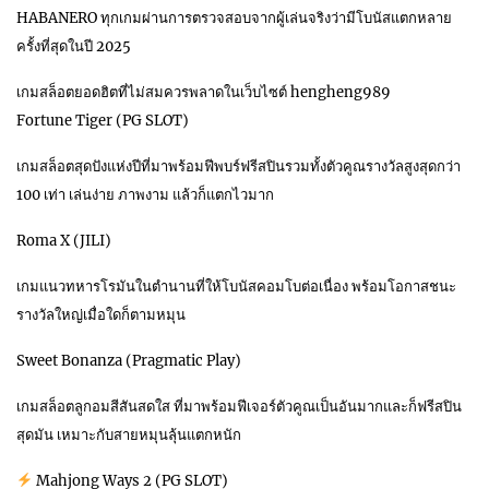
HABANERO ทุกเกมผ่านการตรวจสอบจากผู้เล่นจริงว่ามีโบนัสแตกหลาย
ครั้งที่สุดในปี 2025
เกมสล็อตยอดฮิตที่ไม่สมควรพลาดในเว็บไซต์ hengheng989
Fortune Tiger (PG SLOT)
เกมสล็อตสุดปังแห่งปีที่มาพร้อมฟีพบร์ฟรีสปินรวมทั้งตัวคูณรางวัลสูงสุดกว่า
100 เท่า เล่นง่าย ภาพงาม แล้วก็แตกไวมาก
Roma X (JILI)
เกมแนวทหารโรมันในตำนานที่ให้โบนัสคอมโบต่อเนื่อง พร้อมโอกาสชนะ
รางวัลใหญ่เมื่อใดก็ตามหมุน
Sweet Bonanza (Pragmatic Play)
เกมสล็อตลูกอมสีสันสดใส ที่มาพร้อมฟีเจอร์ตัวคูณเป็นอันมากและก็ฟรีสปิน
สุดมัน เหมาะกับสายหมุนลุ้นแตกหนัก
Mahjong Ways 2 (PG SLOT)