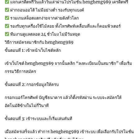
แจกเครดิตฟรีวันแล้ววันเล่าผ่านโปรโมชั่น hengheng989 เครดิตฟรี
ฝากถอนออโต้ ไม่มีอย่างต่ำ รองรับทุกแบงค์
รวมเกมสล็อตแตกง่ายจากค่ายดังทั่วโลก
รองรับทุกเครื่องใช้ไม้สอย ทั้งโทรศัพท์เคลื่อนที่และก็คอมพิวเตอร์
ทีมงานดูแลตลอด 24 ชั่วโมง ไม่มีวันหยุด
วิธีการสมัครสมาชิกกับ hengheng989
ขั้นตอนที่ 1: เข้าหน้าเว็บไซต์หลัก
เข้าเว็บไซต์ hengheng989 จากนั้นคลิก “ลงทะเบียนเป็นสมาชิก” เพื่อเริ่ม
กรรมวิธีการสมัคร
ขั้นตอนที่ 2: กรอกข้อมูลให้ครบ
กรอกเบอร์โทรศัพท์ บัญชีธนาคาร แล้วก็ตั้งรหัสผ่าน ระบบจะสมัครให้
อัตโนมัติข้างในไม่กี่วินาที
ขั้นตอนที่ 3: เข้าระบบและก็เริ่มเล่นทันที
เมื่อสมัครเสร็จแล้ว ทำการ hengheng989 เข้าระบบ เพื่อเลือกรับโปรโมชั่น