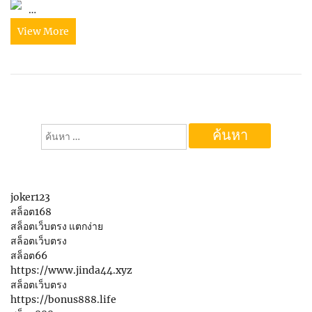
…
View More
ค้นหา
สำหรับ:
joker123
สล็อต168
สล็อตเว็บตรง แตกง่าย
สล็อตเว็บตรง
สล็อต66
https://www.jinda44.xyz
สล็อตเว็บตรง
https://bonus888.life