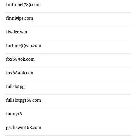
finfinbet789.com
finnivips.com
fiwdee.win
fortune99vip.com
fox689ok.com
fox689ok.com
fullslotpg
fullslotpg168.com
funny18
gachawin168.com