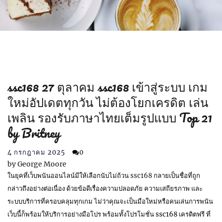
ssc168 27 ตุลาคม ssc168 เข้าสู่ระบบ เกม
ใหม่อัปเดตทุกวัน ไม่ต้องโยกเครดิต เล่น
เพลิน รองรับภาษาไทยเต็มรูปแบบ Top 21
by Britney
4 กรกฎาคม 2025
0
by
George Moore
ในยุคที่เว็บพนันออนไลน์มีให้เลือกนับไม่ถ้วน
ssc168
กลายเป็นชื่อที่ถูก
กล่าวถึงอย่างต่อเนื่อง ด้วยข้อดีเรื่องความปลอดภัย ความเสถียรภาพ และ
ระบบบริการที่ครอบคลุมทุกเกม ไม่ว่าคุณจะเป็นมือใหม่หรือคนเล่นการพนัน
เว็บนี้ก็พร้อมให้บริการอย่างมือโปร พร้อมทั้งโปรโมชั่น ssc168 เครดิตฟรี ที่