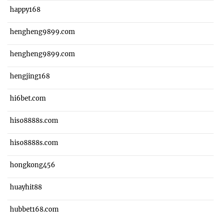
happy168
hengheng9899.com
hengheng9899.com
hengjing168
hi6bet.com
hiso8888s.com
hiso8888s.com
hongkong456
huayhit88
hubbet168.com