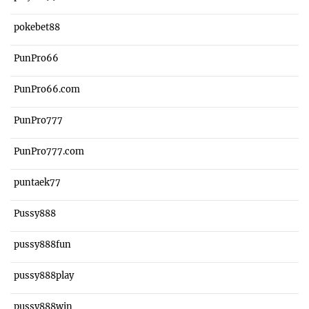
pokebet88
PunPro66
PunPro66.com
PunPro777
PunPro777.com
puntaek77
Pussy888
pussy888fun
pussy888play
pussy888win