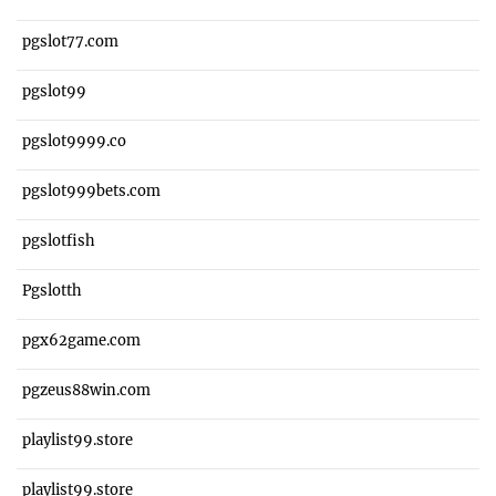
pgslot77.com
pgslot99
pgslot9999.co
pgslot999bets.com
pgslotfish
Pgslotth
pgx62game.com
pgzeus88win.com
playlist99.store
playlist99.store