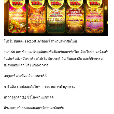
โปรโมชันและ ssc168 เครดิตฟรี สำหรับสมาชิกใหม่
ssc168 มอบข้อแนะนำสุดพิเศษเพื่อต้อนรับสมาชิกใหม่ด้วยโบนัสเครดิตฟรี
ในทันทีหลังสมัคร พร้อมโปรโมชันประจำวัน คืนยอดเสีย และก็กิจกรรม
สะสมแต้มแลกเปลี่ยนของรางวัล
เหตุผลที่ควรที่จะเลือก ssc168
การันตีความปลอดภัยในทุกกระบวนการทำธุรกรรม
บริการลูกค้า 24 ชั่วโมงผ่านแชทสด
มีระบบระเบียบทดสอบเล่นฟรีก่อนลงเงินจริง