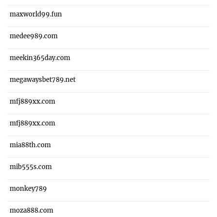
maxworld99.fun
medee989.com
meekin365day.com
megawaysbet789.net
mfj889xx.com
mfj889xx.com
mia88th.com
mib555s.com
monkey789
moza888.com