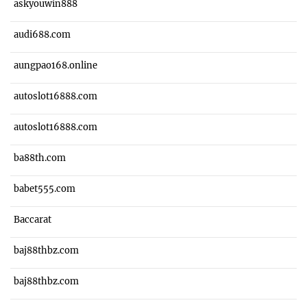
askyouwin888
audi688.com
aungpao168.online
autoslot16888.com
autoslot16888.com
ba88th.com
babet555.com
Baccarat
baj88thbz.com
baj88thbz.com