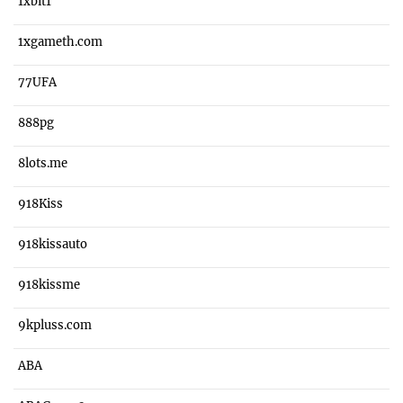
1xbit1
1xgameth.com
77UFA
888pg
8lots.me
918Kiss
918kissauto
918kissme
9kpluss.com
ABA