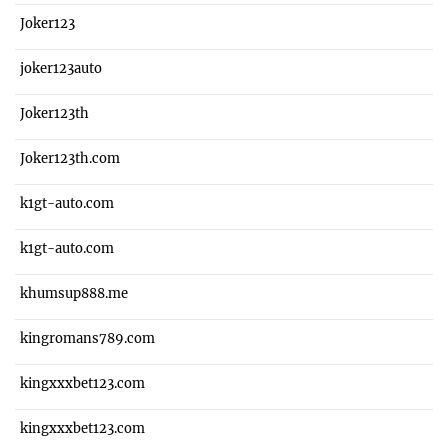
Joker123
joker123auto
Joker123th
Joker123th.com
k1gt-auto.com
k1gt-auto.com
khumsup888.me
kingromans789.com
kingxxxbet123.com
kingxxxbet123.com