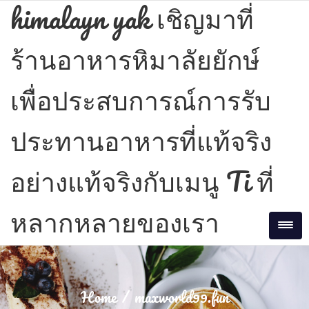
Skip
himalayn yak เชิญมาที่
to
content
ร้านอาหารหิมาลัยยักษ์
เพื่อประสบการณ์การรับ
ประทานอาหารที่แท้จริง
อย่างแท้จริงกับเมนู Ti ที่
หลากหลายของเรา
Tog
Home
maxworld99.fun