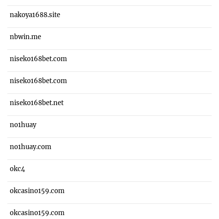
nakoya1688.site
nbwin.me
niseko168bet.com
niseko168bet.com
niseko168bet.net
no1huay
no1huay.com
okc4
okcasino159.com
okcasino159.com