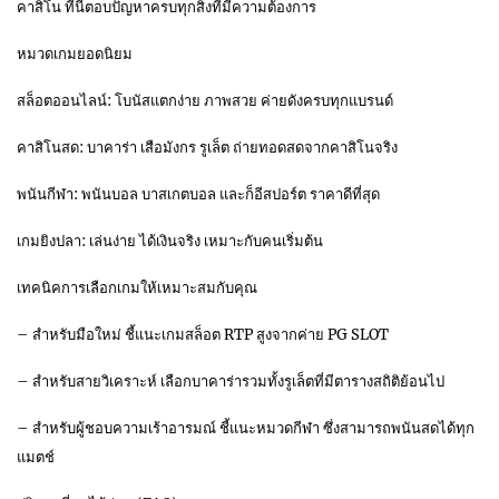
คาสิโน ที่นี่ตอบปัญหาครบทุกสิ่งที่มีความต้องการ
หมวดเกมยอดนิยม
สล็อตออนไลน์: โบนัสแตกง่าย ภาพสวย ค่ายดังครบทุกแบรนด์
คาสิโนสด: บาคาร่า เสือมังกร รูเล็ต ถ่ายทอดสดจากคาสิโนจริง
พนันกีฬา: พนันบอล บาสเกตบอล และก็อีสปอร์ต ราคาดีที่สุด
เกมยิงปลา: เล่นง่าย ได้เงินจริง เหมาะกับคนเริ่มต้น
เทคนิคการเลือกเกมให้เหมาะสมกับคุณ
– สำหรับมือใหม่ ชี้แนะเกมสล็อต RTP สูงจากค่าย PG SLOT
– สำหรับสายวิเคราะห์ เลือกบาคาร่ารวมทั้งรูเล็ตที่มีตารางสถิติย้อนไป
– สำหรับผู้ชอบความเร้าอารมณ์ ชี้แนะหมวดกีฬา ซึ่งสามารถพนันสดได้ทุก
แมตช์