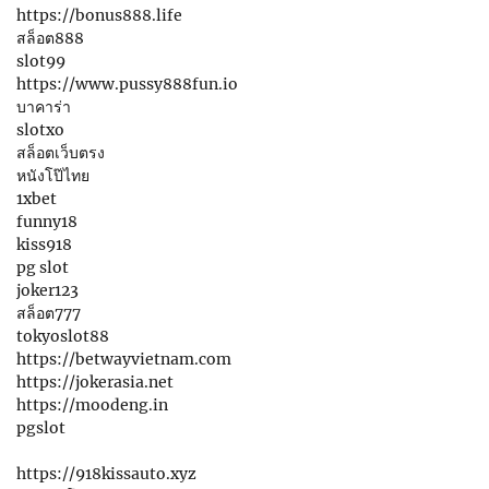
https://bonus888.life
สล็อต888
slot99
https://www.pussy888fun.io
บาคาร่า
slotxo
สล็อตเว็บตรง
หนังโป๊ไทย
1xbet
funny18
kiss918
pg slot
joker123
สล็อต777
tokyoslot88
https://betwayvietnam.com
https://jokerasia.net
https://moodeng.in
pgslot
https://918kissauto.xyz