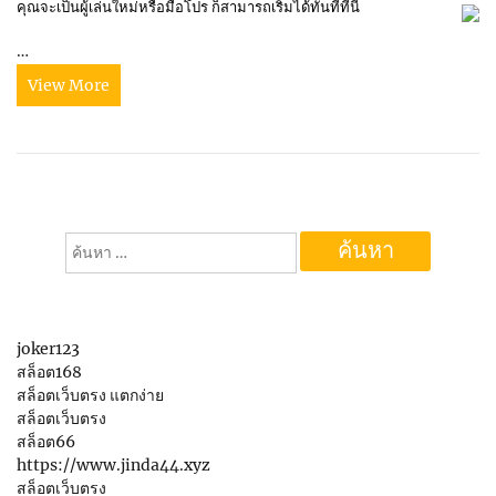
คุณจะเป็นผู้เล่นใหม่หรือมือโปร ก็สามารถเริ่มได้ทันทีที่นี่
…
View More
ค้นหา
สำหรับ:
joker123
สล็อต168
สล็อตเว็บตรง แตกง่าย
สล็อตเว็บตรง
สล็อต66
https://www.jinda44.xyz
สล็อตเว็บตรง