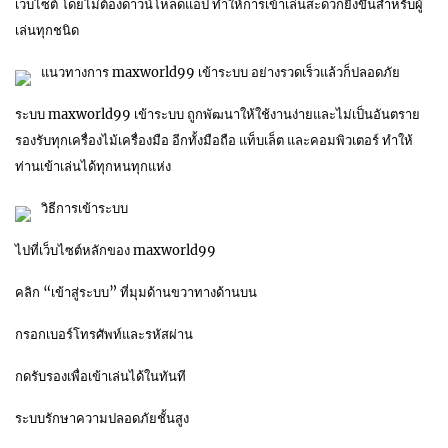
เว็บไซต์ โดยไม่ต้องดาวน์โหลดแอป ทำให้การเข้าเล่นสะดวกยิ่งขึ้นสำหรับผู้
เล่นทุกชนิด
แนวทางการ maxworld99 เข้าระบบ อย่างรวดเร็วแล้วก็ปลอดภัย
ระบบ maxworld99 เข้าระบบ ถูกพัฒนาให้ใช้งานง่ายและไม่เป็นอันตราย
รองรับทุกเครื่องไม้เครื่องมือ อีกทั้งมือถือ แท็บเล็ต และคอมพิวเตอร์ ทำให้
ท่านเข้าเล่นได้ทุกหนทุกแห่ง
วิธีการเข้าระบบ
ไปที่เว็บไซต์หลักของ maxworld99
คลิก “เข้าสู่ระบบ” ที่มุมด้านขวาทางด้านบน
กรอกเบอร์โทรศัพท์และรหัสผ่าน
กดรับรองเพื่อเข้าเล่นได้ในทันที
ระบบรักษาความปลอดภัยชั้นสูง