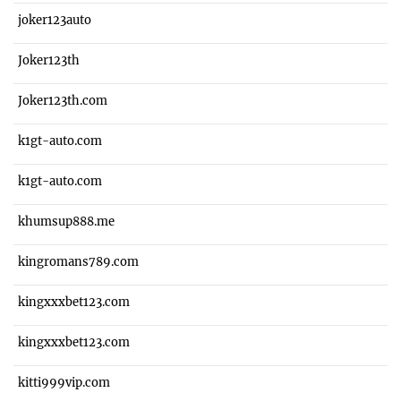
joker123auto
Joker123th
Joker123th.com
k1gt-auto.com
k1gt-auto.com
khumsup888.me
kingromans789.com
kingxxxbet123.com
kingxxxbet123.com
kitti999vip.com