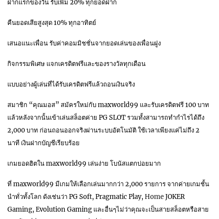
ฝากแรกของวัน รับเพิ่ม 20% ทุกยอดฝาก
คืนยอดเสียสูงสุด 10% ทุกอาทิตย์
เสนอแนะเพื่อน รับค่าคอมมิชชั่นจากยอดเล่นของเพื่อนฝูง
กิจกรรมพิเศษ แจกเครดิตฟรีและของรางวัลทุกเดือน
แบบอย่างผู้เล่นที่ได้รับเครดิตฟรีแล้วถอนเงินจริง
สมาชิก “คุณมอส” สมัครใหม่กับ maxworld99 และรับเครดิตฟรี 100 บาท
แล้วหลังจากนั้นเข้าเล่นสล็อตค่าย PG SLOT รวมทั้งสามารถทำกำไรได้ถึง
2,000 บาท ก่อนถอนออกจริงผ่านระบบอัตโนมัติ ใช้เวลาเพียงแค่ไม่ถึง 2
นาที เงินฝากบัญชีเรียบร้อย
เกมยอดฮิตใน maxworld99 เล่นง่าย โบนัสแตกบ่อยมาก
ที่ maxworld99 มีเกมให้เลือกเล่นมากกว่า 2,000 รายการ จากค่ายเกมชั้น
นำทั่วทั้งโลก ดังเช่นว่า PG Soft, Pragmatic Play,
Home
JOKER
Gaming, Evolution Gaming และอื่นๆไม่ว่าคุณจะเป็นสายสล็อตหรือสาย