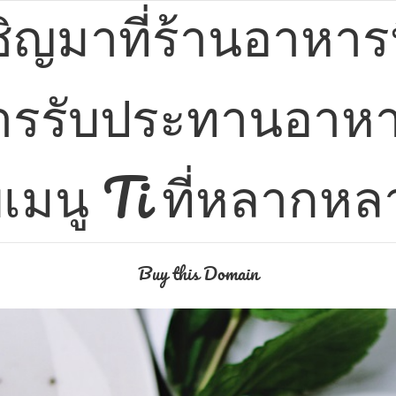
ชิญมาที่ร้านอาหารหิ
รับประทานอาหารท
ับเมนู Ti ที่หลากห
Buy this Domain