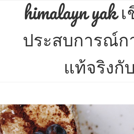
Skip
himalayn yak เ
to
content
ประสบการณ์การ
แท้จริงก