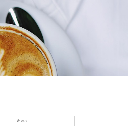
ค้นหา
สำหรับ: