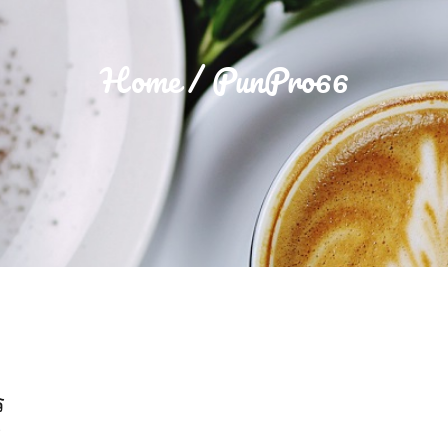
Home
PunPro66
ร
ร