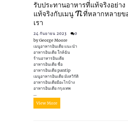
รับประทานอาหารที่แท้จริงอย่าง
แท้จริงกับเมนู Ti ที่หลากหลายข
เรา
24 กันยายน 2023
0
by
George Moore
เมนูอาหารอินเดีย แนะนํา
อาหารอินเดีย ใกล้ฉัน
ร้านอาหารอินเดีย
อาหารอินเดีย ชื่อ
อาหารอินเดีย pantip
เมนูอาหารอินเดีย มังสวิรัติ
อาหารอินเดียมีอะไรบ้าง
อาหารอินเดีย กรุงเทพ
…
View More