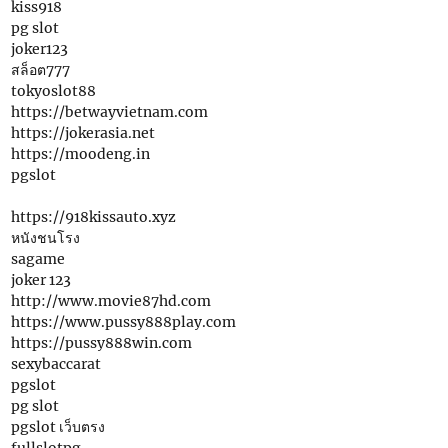
kiss918
pg slot
joker123
สล็อต777
tokyoslot88
https://betwayvietnam.com
https://jokerasia.net
https://moodeng.in
pgslot
https://918kissauto.xyz
หนังชนโรง
sagame
joker 123
http://www.movie87hd.com
https://www.pussy888play.com
https://pussy888win.com
sexybaccarat
pgslot
pg slot
pgslot เว็บตรง
fullslotpg