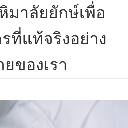
มาลัยยักษ์เพื่อ
ี่แท้จริงอย่าง
ลายของเรา