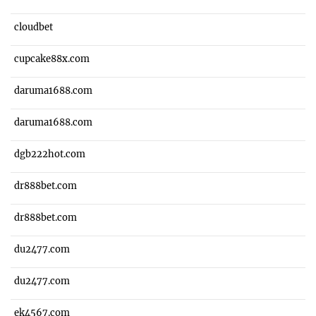
cloudbet
cupcake88x.com
daruma1688.com
daruma1688.com
dgb222hot.com
dr888bet.com
dr888bet.com
du2477.com
du2477.com
ek4567.com