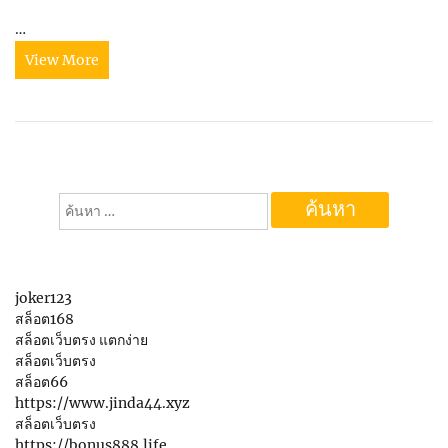
…
View More
ค้นหา
สำหรับ:
joker123
สล็อต168
สล็อตเว็บตรง แตกง่าย
สล็อตเว็บตรง
สล็อต66
https://www.jinda44.xyz
สล็อตเว็บตรง
https://bonus888.life