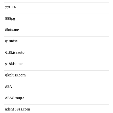
77UFA
888pg
8lots.me
918Kiss
918kissauto
918kissme
9kpluss.com
ABA
ABAGroup2
aden168ss.com