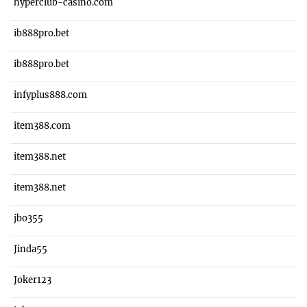
hyperclub-casino.com
ib888pro.bet
ib888pro.bet
infyplus888.com
item388.com
item388.net
item388.net
jbo355
Jinda55
Joker123