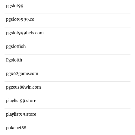
pgslot99
pgslot9999.co
pgslot999bets.com
pgslotfish
Pgslotth
pgx62game.com
pgzeus88win.com
playlist99.store
playlist99.store
pokebet88