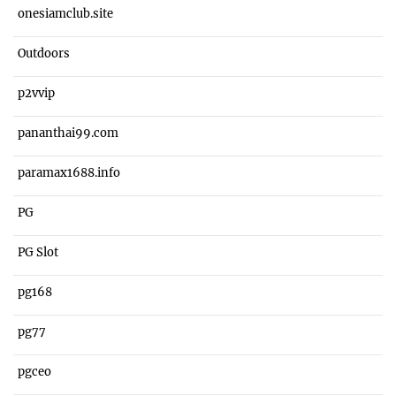
onesiamclub.site
Outdoors
p2vvip
pananthai99.com
paramax1688.info
PG
PG Slot
pg168
pg77
pgceo