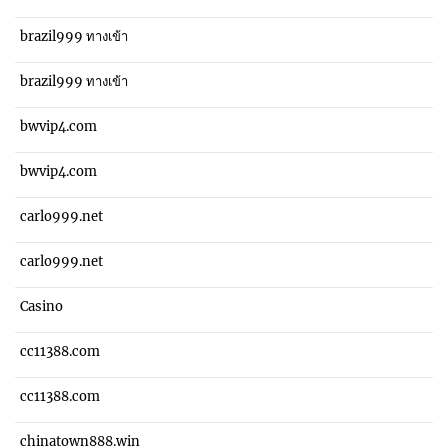
brazil999 ทางเข้า
brazil999 ทางเข้า
bwvip4.com
bwvip4.com
carlo999.net
carlo999.net
Casino
cc11388.com
cc11388.com
chinatown888.win