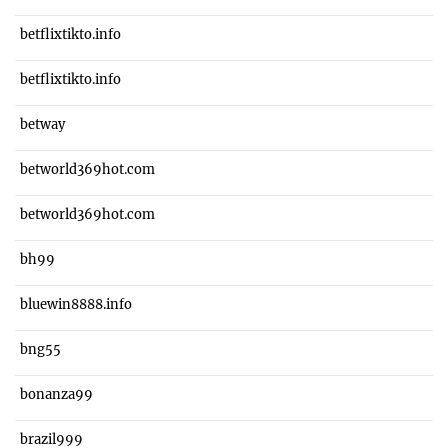
betflixtikto.info
betflixtikto.info
betway
betworld369hot.com
betworld369hot.com
bh99
bluewin8888.info
bng55
bonanza99
brazil999