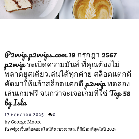
P2vvip p2vvips.com 19 กรกฎา 2567
p2vvip ระเบิดความมันส์ ที่คุณต้องไม่
พลาดยูสเดียวเล่นได้ทุกค่าย สล็อตแตกดี
คัดมาให้แล้วสล็อตแตกดี p2vvip ทดลอง
เล่นเกมฟรี จนกว่าจะเจอเกมที่ใช่ Top 58
by Isla
17 พฤษภาคม 2025
0
by
George Moore
P2vvip: เว็บสล็อตออนไลน์ที่ครบวงจรและก็ดีเยี่ยมที่สุดในปี 2025