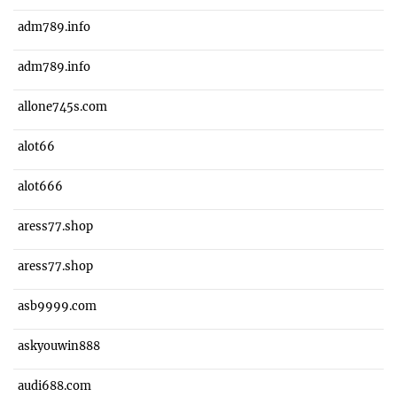
adm789.info
adm789.info
allone745s.com
alot66
alot666
aress77.shop
aress77.shop
asb9999.com
askyouwin888
audi688.com