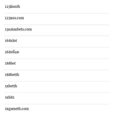
123lionth
123xos.com
13satanbets.com
168slot
168สล็อต
188bet
188betth
1xbetth
1xbit1
1xgameth.com