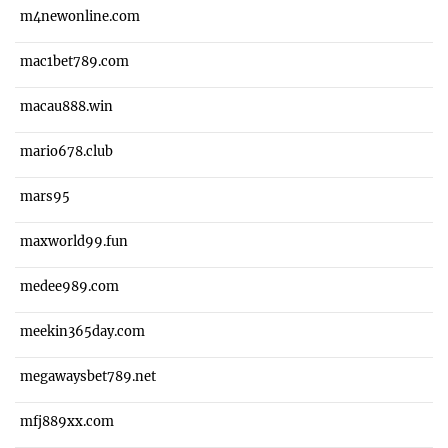
m4newonline.com
mac1bet789.com
macau888.win
mario678.club
mars95
maxworld99.fun
medee989.com
meekin365day.com
megawaysbet789.net
mfj889xx.com