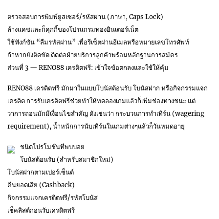
ตรวจสอบการพิมพ์ยูสเซอร์/รหัสผ่าน (ภาษา, Caps Lock)
ล้างแคชและก็คุกกี้ของโปรแกรมท่องอินเตอร์เน็ต
ใช้ฟังก์ชัน “ลืมรหัสผ่าน” เพื่อรีเซ็ตผ่านอีเมลหรือหมายเลขโทรศัพท์
ถ้าหากยังติดขัด ติดต่อฝ่ายบริการลูกค้าพร้อมหลักฐานการสมัคร
ส่วนที่ 3 — RENO88 เครดิตฟรี: เข้าใจข้อตกลงและใช้ให้คุ้ม
RENO88 เครดิตฟรี มักมาในแบบโบนัสต้อนรับ โบนัสฝาก หรือกิจกรรมแจก
เครดิต การรับเครดิตฟรีช่วยทำให้ทดลองเกมแล้วก็เพิ่มช่องทางชนะ แต่
ว่าการถอนมักมีเงื่อนไขสำคัญ ดังเช่นว่า กระบวนการทำเทิร์น (wagering
requirement), น้ำหนักการนับเทิร์นในเกมต่างๆแล้วก็วันหมดอายุ
ชนิดโปรโมชั่นที่พบบ่อย
โบนัสต้อนรับ (สำหรับสมาชิกใหม่)
โบนัสฝากตามเปอร์เซ็นต์
คืนยอดเสีย (Cashback)
กิจกรรมแจกเครดิตฟรี/รหัสโบนัส
เช็คลิสต์ก่อนรับเครดิตฟรี