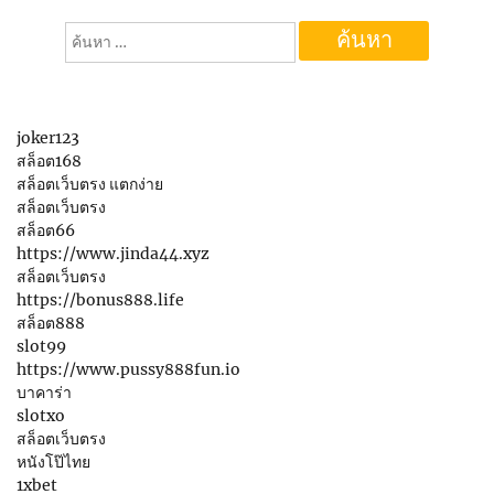
ค้นหา
สำหรับ:
joker123
สล็อต168
สล็อตเว็บตรง แตกง่าย
สล็อตเว็บตรง
สล็อต66
https://www.jinda44.xyz
สล็อตเว็บตรง
https://bonus888.life
สล็อต888
slot99
https://www.pussy888fun.io
บาคาร่า
slotxo
สล็อตเว็บตรง
หนังโป๊ไทย
1xbet