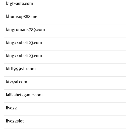
k1gt-auto.com
khumsup888.me
kingromans789.com
kingxxxbet123.com
kingxxxbet123.com
kitti999vip.com
ktv4sd.com
lalikabetsgame.com
live22
live22slot