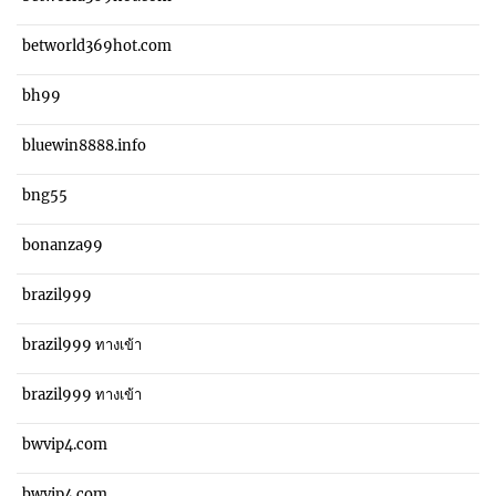
betworld369hot.com
bh99
bluewin8888.info
bng55
bonanza99
brazil999
brazil999 ทางเข้า
brazil999 ทางเข้า
bwvip4.com
bwvip4.com