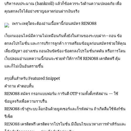
บริหารงบประมาณ (bankroll) แล้วก็ข้อควรระวังด้านความปลอดภัย เพื่อ
คุณตกลงใจได้อย่างชาญฉลาดก่อนฝากเงินจริง
เพราะเหตุใดจะต้องอ่านเนื้อหานี้ก่อนสมัคร RENO88
เว็บเกมออนไลน์มีความไม่เหมือนกันทั้งยังในส่วนของระบบฝาก–ถอน ข้อ
ตกลงโปรโมชั่น และการบริการลูกค้า การเตรียมข้อมูลก่อนสมัครช่วยให้คุณ
เลี่ยงปัญหา อย่างเช่น ถอนเงินขัดข้อง ข้อตกลงโปรโมชั่นกดดัน หรือการโดน
เว็บปลอมอ่านบทความนี้ก่อนจะช่วยทำให้การใช้ RENO88 เครดิตฟรี คุ้ม
และก็ไม่เป็นอันตรายขึ้น
สรุปสั้นสำหรับ Featured Snippet
คำถาม คำตอบสั้น
RENO88 สมัคร กรอกแบบฟอร์ม การันตี OTP รวมทั้งตั้งรหัสผ่าน — ใช้
ข้อมูลจริงเพื่อความราบรื่น
RENO88 เข้าสู่ระบบ ล็อกอินด้วยยูสเซอร์และก็รหัสผ่าน ถ้าเกิดลืมใช้ฟังก์ชัน
รีเซ็ต
RENO88
เครดิตฟรี เครดิตจากโปรโมชั่น มีเงื่อนไขแนวทางการทำเทิร์นและ