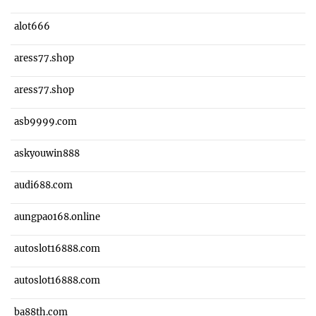
alot666
aress77.shop
aress77.shop
asb9999.com
askyouwin888
audi688.com
aungpao168.online
autoslot16888.com
autoslot16888.com
ba88th.com