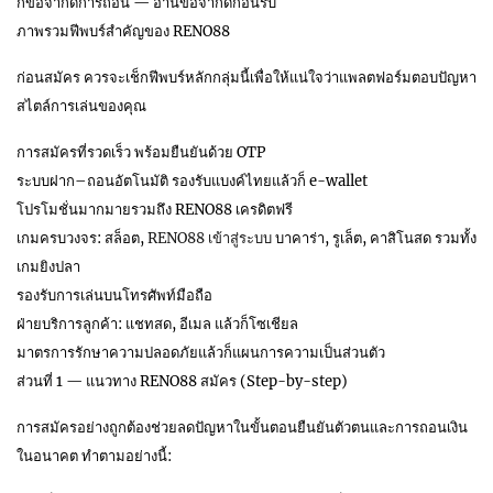
ก็ข้อจำกัดการถอน — อ่านข้อจำกัดก่อนรับ
ภาพรวมฟีพบร์สำคัญของ RENO88
ก่อนสมัคร ควรจะเช็กฟีพบร์หลักกลุ่มนี้เพื่อให้แน่ใจว่าแพลตฟอร์มตอบปัญหา
สไตล์การเล่นของคุณ
การสมัครที่รวดเร็ว พร้อมยืนยันด้วย OTP
ระบบฝาก–ถอนอัตโนมัติ รองรับแบงค์ไทยแล้วก็ e-wallet
โปรโมชั่นมากมายรวมถึง RENO88 เครดิตฟรี
เกมครบวงจร: สล็อต,
RENO88 เข้าสู่ระบบ
บาคาร่า, รูเล็ต, คาสิโนสด รวมทั้ง
เกมยิงปลา
รองรับการเล่นบนโทรศัพท์มือถือ
ฝ่ายบริการลูกค้า: แชทสด, อีเมล แล้วก็โซเชียล
มาตรการรักษาความปลอดภัยแล้วก็แผนการความเป็นส่วนตัว
ส่วนที่ 1 — แนวทาง RENO88 สมัคร (Step-by-step)
การสมัครอย่างถูกต้องช่วยลดปัญหาในขั้นตอนยืนยันตัวตนและการถอนเงิน
ในอนาคต ทำตามอย่างนี้: