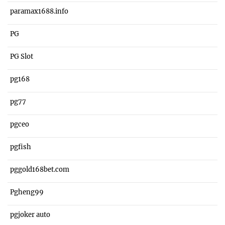
paramax1688.info
PG
PG Slot
pg168
pg77
pgceo
pgfish
pggold168bet.com
Pgheng99
pgjoker auto