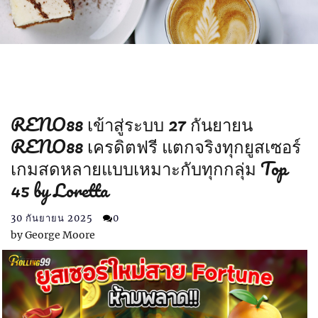
RENO88 เข้าสู่ระบบ 27 กันยายน
RENO88 เครดิตฟรี แตกจริงทุกยูสเซอร์
เกมสดหลายแบบเหมาะกับทุกกลุ่ม Top
45 by Loretta
30 กันยายน 2025
0
by
George Moore