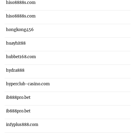
hiso8888s.com
hiso8888s.com
hongkong456
huayhit88
hubbet168.com
hydra888
hyperclub-casino.com
ib888pro.bet
ib888pro.bet
infyplus888.com