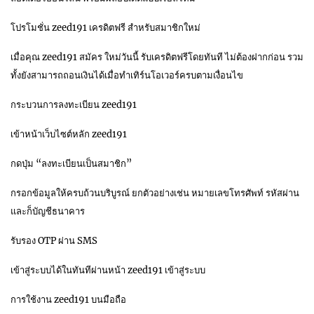
โปรโมชั่น zeed191 เครดิตฟรี สำหรับสมาชิกใหม่
เมื่อคุณ zeed191 สมัคร ใหม่วันนี้ รับเครดิตฟรีโดยทันที ไม่ต้องฝากก่อน รวม
ทั้งยังสามารถถอนเงินได้เมื่อทำเทิร์นโอเวอร์ครบตามเงื่อนไข
กระบวนการลงทะเบียน zeed191
เข้าหน้าเว็บไซต์หลัก zeed191
กดปุ่ม “ลงทะเบียนเป็นสมาชิก”
กรอกข้อมูลให้ครบถ้วนบริบูรณ์ ยกตัวอย่างเช่น หมายเลขโทรศัพท์ รหัสผ่าน
และก็บัญชีธนาคาร
รับรอง OTP ผ่าน SMS
เข้าสู่ระบบได้ในทันทีผ่านหน้า zeed191 เข้าสู่ระบบ
การใช้งาน zeed191 บนมือถือ