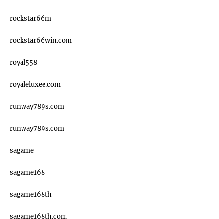
rockstar66m
rockstar66win.com
royal558
royaleluxee.com
runway789s.com
runway789s.com
sagame
sagame168
sagame168th
sagame168th.com