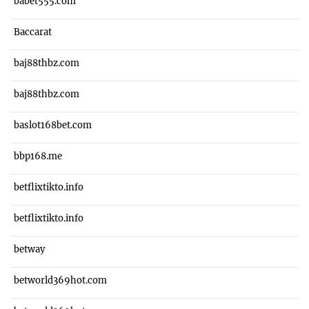
babet555.com
Baccarat
baj88thbz.com
baj88thbz.com
baslot168bet.com
bbp168.me
betflixtikto.info
betflixtikto.info
betway
betworld369hot.com