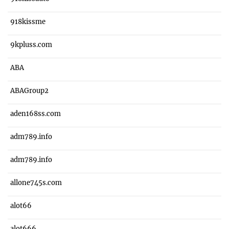
918kissme
9kpluss.com
ABA
ABAGroup2
aden168ss.com
adm789.info
adm789.info
allone745s.com
alot66
alot666