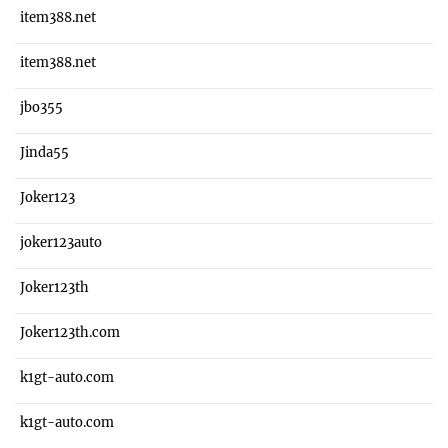
item388.net
item388.net
jbo355
Jinda55
Joker123
joker123auto
Joker123th
Joker123th.com
k1gt-auto.com
k1gt-auto.com