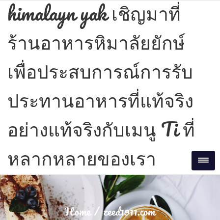
Skip
himalayn yak เชิญมาที่
to
content
ร้านอาหารหิมาลัยยักษ์
เพื่อประสบการณ์การรับ
ประทานอาหารที่แท้จริง
อย่างแท้จริงกับเมนู Ti ที่
หลากหลายของเรา
Tog
Home
zeed1911.com