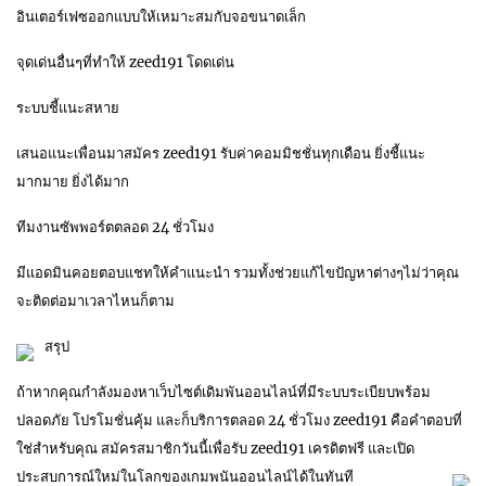
อินเตอร์เฟซออกแบบให้เหมาะสมกับจอขนาดเล็ก
จุดเด่นอื่นๆที่ทำให้ zeed191 โดดเด่น
ระบบชี้แนะสหาย
เสนอแนะเพื่อนมาสมัคร zeed191 รับค่าคอมมิชชั่นทุกเดือน ยิ่งชี้แนะ
มากมาย ยิ่งได้มาก
ทีมงานซัพพอร์ตตลอด 24 ชั่วโมง
มีแอดมินคอยตอบแชทให้คำแนะนำ รวมทั้งช่วยแก้ไขปัญหาต่างๆไม่ว่าคุณ
จะติดต่อมาเวลาไหนก็ตาม
สรุป
ถ้าหากคุณกำลังมองหาเว็บไซต์เดิมพันออนไลน์ที่มีระบบระเบียบพร้อม
ปลอดภัย โปรโมชั่นคุ้ม และก็บริการตลอด 24 ชั่วโมง zeed191 คือคำตอบที่
ใช่สำหรับคุณ สมัครสมาชิกวันนี้เพื่อรับ zeed191 เครดิตฟรี และเปิด
ประสบการณ์ใหม่ในโลกของเกมพนันออนไลน์ได้ในทันที