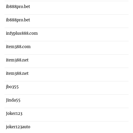
ib888pro.bet
ib888pro.bet
infyplus888.com
item388.com
item388.net
item388.net
jbo355
Jinda55
Joker123
joker123auto