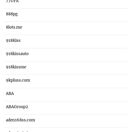
77UFA
888pg
8lots.me
918Kiss
918kissauto
918kissme
9kpluss.com
ABA
ABAGroup2
aden168ss.com