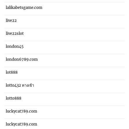
lalikabetsgame.com
live22
live22slot
london45
london6789.com
lot888
lotto432 ทางเข้า
lotto888
luckycat789.com
luckycat789.com