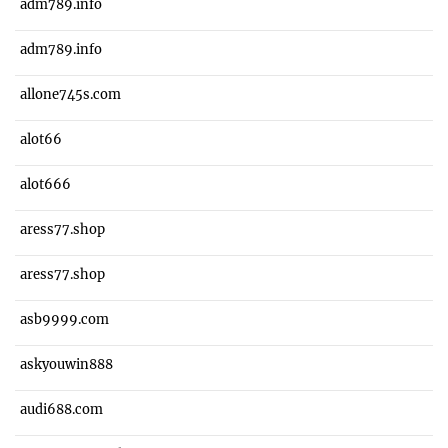
adm789.info
adm789.info
allone745s.com
alot66
alot666
aress77.shop
aress77.shop
asb9999.com
askyouwin888
audi688.com