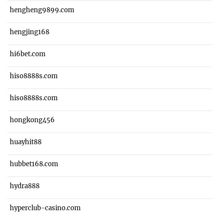
hengheng9899.com
hengjing168
hi6bet.com
hiso8888s.com
hiso8888s.com
hongkong456
huayhit88
hubbet168.com
hydra888
hyperclub-casino.com