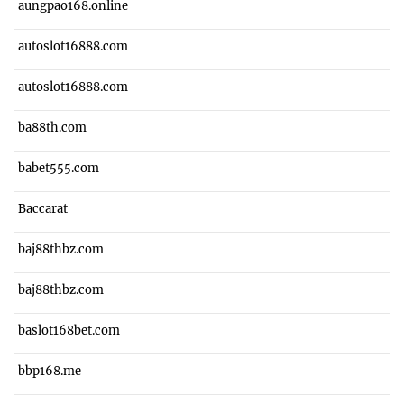
aungpao168.online
autoslot16888.com
autoslot16888.com
ba88th.com
babet555.com
Baccarat
baj88thbz.com
baj88thbz.com
baslot168bet.com
bbp168.me