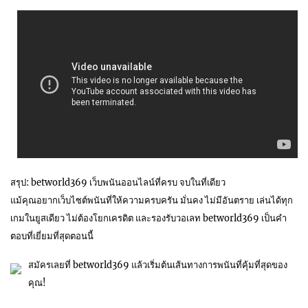
สรุป: betworld369 เว็บพนันออนไลน์ที่ครบ จบในที่เดียว
แม้คุณอยากเว็บไซต์พนันที่ให้ความครบครัน มั่นคง ไม่มีอันตราย เล่นได้ทุก
เกมในยูสเดียว ไม่ต้องโยกเครดิต และรองรับวอเลท betworld369 เป็นคำ
ตอบที่เยี่ยมที่สุดตอนนี้
สมัครเลยที่ betworld369 แล้วเริ่มต้นเส้นทางการพนันที่คุ้มที่สุดของ
คุณ!