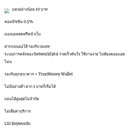
แทงอย่างน้อย 10 บาท
คอมมิชชัน 0.5%
มองบอลสดฟรีหน้าเว็บ
ฝากถอนออโต้ รองรับวอเลท
ระบบการคลังของ betworld369 รวดเร็วทันใจ ใช้งานง่าย ไม่ต้องคอยแอด
ไม่น
รองรับทุกธนาคาร + TrueMoney Wallet
ไม่มีอย่างต่ำ ฝาก 1 บาทก็เริ่มได้
ถอนได้สูงสุดไม่จำกัด
ไม่เสียค่าบริการ
LSI Keywords: