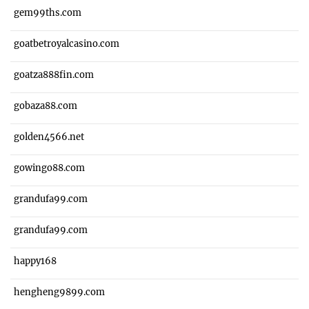
gem99ths.com
goatbetroyalcasino.com
goatza888fin.com
gobaza88.com
golden4566.net
gowingo88.com
grandufa99.com
grandufa99.com
happy168
hengheng9899.com