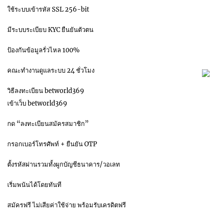
ใช้ระบบเข้ารหัส SSL 256-bit
มีระบบระเบียบ KYC ยืนยันตัวตน
ป้องกันข้อมูลรั่วไหล 100%
คณะทำงานดูแลระบบ 24 ชั่วโมง
วิธีลงทะเบียน betworld369
เข้าเว็บ betworld369
กด “ลงทะเบียนสมัครสมาชิก”
กรอกเบอร์โทรศัพท์ + ยืนยัน OTP
ตั้งรหัสผ่านรวมทั้งผูกบัญชีธนาคาร/วอเลท
เริ่มพนันได้โดยทันที
สมัครฟรี ไม่เสียค่าใช้จ่าย พร้อมรับเครดิตฟรี