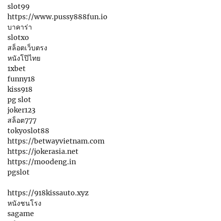
slot99
https://www.pussy888fun.io
บาคาร่า
slotxo
สล็อตเว็บตรง
หนังโป๊ไทย
1xbet
funny18
kiss918
pg slot
joker123
สล็อต777
tokyoslot88
https://betwayvietnam.com
https://jokerasia.net
https://moodeng.in
pgslot
https://918kissauto.xyz
หนังชนโรง
sagame