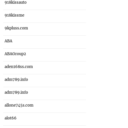
918kissauto
918kissme
9kpluss.com
ABA
ABAGroup2
aden168ss.com
adm789.info
adm789.info
allone745s.com
alot66