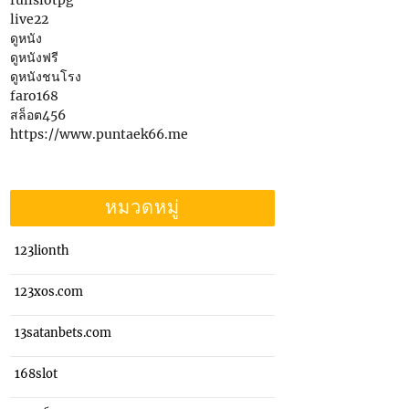
live22
ดูหนัง
ดูหนังฟรี
ดูหนังชนโรง
faro168
สล็อต456
https://www.puntaek66.me
หมวดหมู่
123lionth
123xos.com
13satanbets.com
168slot