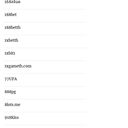
168สล็อต
188bet
188betth
1xbetth
1xbit1
1xgameth.com
77UFA
888pg
8lots.me
918Kiss