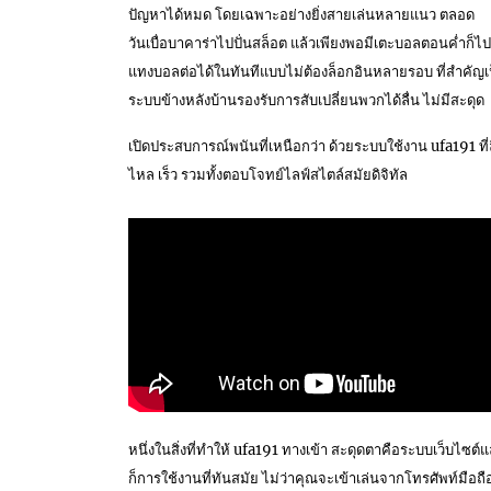
ปัญหาได้หมด โดยเฉพาะอย่างยิ่งสายเล่นหลายแนว ตลอด
วันเบื่อบาคาร่าไปปั่นสล็อต แล้วเพียงพอมีเตะบอลตอนค่ำก็ไป
แทงบอลต่อได้ในทันทีแบบไม่ต้องล็อกอินหลายรอบ ที่สำคัญเ
ระบบข้างหลังบ้านรองรับการสับเปลี่ยนพวกได้ลื่น ไม่มีสะดุด
เปิดประสบการณ์พนันที่เหนือกว่า ด้วยระบบใช้งาน ufa191 ที่ล
ไหล เร็ว รวมทั้งตอบโจทย์ไลฟ์สไตล์สมัยดิจิทัล
หนึ่งในสิ่งที่ทำให้ ufa191 ทางเข้า สะดุดตาคือระบบเว็บไซต์แ
ก็การใช้งานที่ทันสมัย ไม่ว่าคุณจะเข้าเล่นจากโทรศัพท์มือถื