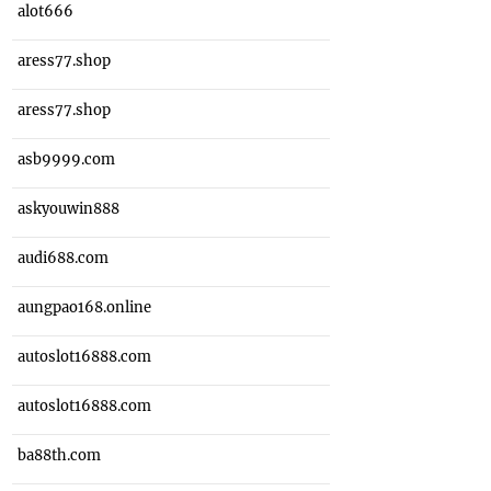
alot666
aress77.shop
aress77.shop
asb9999.com
askyouwin888
audi688.com
aungpao168.online
autoslot16888.com
autoslot16888.com
ba88th.com