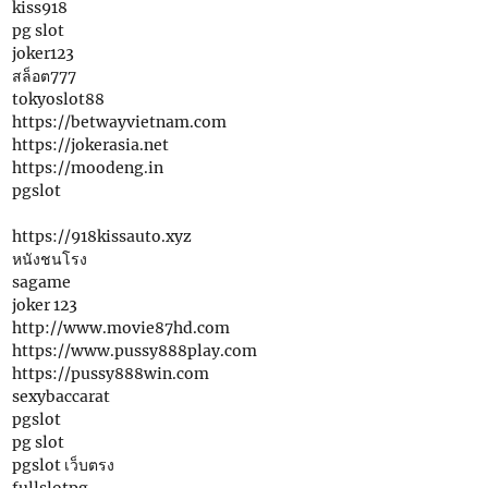
kiss918
pg slot
joker123
สล็อต777
tokyoslot88
https://betwayvietnam.com
https://jokerasia.net
https://moodeng.in
pgslot
https://918kissauto.xyz
หนังชนโรง
sagame
joker 123
http://www.movie87hd.com
https://www.pussy888play.com
https://pussy888win.com
sexybaccarat
pgslot
pg slot
pgslot เว็บตรง
fullslotpg