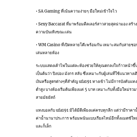
• SA Gaming ที่เน้นความง่ายๆ มือใหม่เข้าใจไว
• Sexy Baccarat ที่มาพร้อมดีลเลอร์สาวสวยสุดน่ามอง สร้าง
ความบันเทิงขณะเล่น
• WM Casino ที่เปิดหลายโต๊ะพร้อมกัน เหมาะสมกับสายชอ
เล่นหลายห้อง
ระบบแสดงเค้าไพ่ในแต่ละห้องช่วยให้คุณตกลงใจก้าวหน้าขึ้
เป็นต้นว่า ปิงปอง มังกร สลับ ซึ่งเหมาะกับผู้เล่นที่ใช้แนวทางเด
เงินหรือสูตรต่างๆที่สำคัญ ufa191 ทางเข้า ไม่มีการบังคับแทง
ต่ำสูง บางห้องเริ่มต้นเพียงแค่ 5 บาท เหมาะกับทั้งมือใหม่รวมท
สายมัธยัสถ์
แทงบอลกับ ufa191 มิได้มีดีเพียงแค่ครบทุกลีก แต่ว่ามีราคาน้
ค่าน้ำนานาประการ พร้อมพนันแบบเรียลไทม์อีกทั้งแมตช์ให
และก็เล็ก