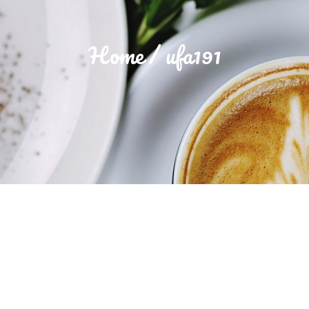
Home
ufa191