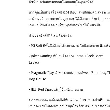
ดังเพียบ พร้อมอัปเดตเกมใหม่ก่อนผู้ใดทุกอาทิตย์
หากคุณเป็นสายสล็อต ufa191 คือขุมสมบัติของคุณ เพราะเห
ว่ามีเกมสล็อตจากค่ายใหญ่สุดยอดให้เลือกมากยิ่งกว่า 1,000
เกม และก็ยังอัปเดตเกมใหม่ทุกสัปดาห์ ทำให้ไม่น่าเบื่อ
ค่ายยอดฮิตที่มีให้เล่น ดังเช่นว่า:
• PG Soft ที่ขึ้นชื่อลือชาเรื่องภาพงาม โบนัสแตกง่าย ฟีเจอร
• Joker Gaming ที่มีเกมฮิตอย่าง Roma, Black Beard
Legacy
• Pragmatic Play เจ้าของเกมดังอย่าง Sweet Bonanza, T
Dog House
• JILI, Red Tiger แล้วก็อื่นๆอีกมากมาย
ระบบทดลองเล่นสล็อตเปิดให้คุณเล่นufa191 ทางเข้าฟรีก่อนเ
เงินจริง ช่วยให้ลองเกมก่อนว่าถูกใจหรือเปล่า และหลังจากนั้