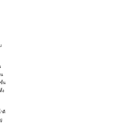
บ
น
ิน
ขั้น
ั้ง
ำดี
ญ่