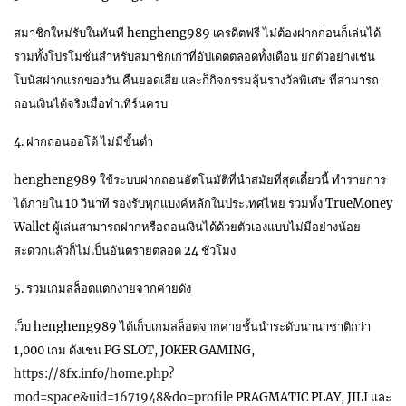
สมาชิกใหม่รับในทันที hengheng989 เครดิตฟรี ไม่ต้องฝากก่อนก็เล่นได้
รวมทั้งโปรโมชั่นสำหรับสมาชิกเก่าที่อัปเดตตลอดทั้งเดือน ยกตัวอย่างเช่น
โบนัสฝากแรกของวัน คืนยอดเสีย และก็กิจกรรมลุ้นรางวัลพิเศษ ที่สามารถ
ถอนเงินได้จริงเมื่อทำเทิร์นครบ
4. ฝากถอนออโต้ ไม่มีขั้นต่ำ
hengheng989 ใช้ระบบฝากถอนอัตโนมัติที่นำสมัยที่สุดเดี๋ยวนี้ ทำรายการ
ได้ภายใน 10 วินาที รองรับทุกแบงค์หลักในประเทศไทย รวมทั้ง TrueMoney
Wallet ผู้เล่นสามารถฝากหรือถอนเงินได้ด้วยตัวเองแบบไม่มีอย่างน้อย
สะดวกแล้วก็ไม่เป็นอันตรายตลอด 24 ชั่วโมง
5. รวมเกมสล็อตแตกง่ายจากค่ายดัง
เว็บ hengheng989 ได้เก็บเกมสล็อตจากค่ายชั้นนำระดับนานาชาติกว่า
1,000 เกม ดังเช่น PG SLOT, JOKER GAMING,
https://8fx.info/home.php?
mod=space&uid=1671948&do=profile
PRAGMATIC PLAY, JILI และ