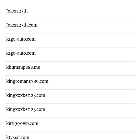
Joker123th
Joker123th.com
k1gt-auto.com
k1gt-auto.com
khumsup888.me
kingromans789.com
kingxxxbet123.com
kingxxxbet123.com
kitti999vip.com
ktv4sd.com