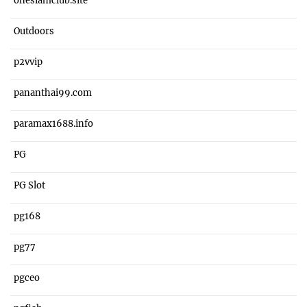
onesiamclub.site
Outdoors
p2vvip
pananthai99.com
paramax1688.info
PG
PG Slot
pg168
pg77
pgceo