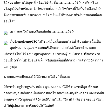
ไม้สอย เล่นง่ายได้ทุกๆที่ พร้อมโปรโมชั่น hengheng989 เครดิตฟรี แจก
จริงทุกวี่วันสำหรับสมาชิกใหม่รวมทั้งเก่า เว็บไซต์แห่งนี้จึงเป็นตัวเลือกลำดับ
ต้นๆสำหรับคนที่มองหาความเพลิดเพลินแล้วก็ช่องทางทำเงินจากเกมสล็อต
ออนไลน์
เพราะเหตุใดถึงต้องเลือกเล่นกับ hengheng989
เว็บ hengheng989 ไม่ใช่แค่เว็บสล็อตออนไลน์ทั่วไป แม้กระนั้นเป็น
ศูนย์รวมเกมคุณภาพระดับพรีเมียมจากค่ายดังทั้งโลก พร้อมระบบ
บริการอัตโนมัติที่ตอบปัญหาทุกความอยากของผู้เล่น ไม่ว่าจะเป็นการฝาก
ถอนที่รวดเร็ว โปรโมชั่นจัดเต็ม หรือเกมสล็อตที่คัดสรรมาแล้วว่ามีอัตราการ
แตกสูงสุด
1. ระบบลงทะเบียนออโต้ ใช้งานง่ายในไม่กี่ขั้นตอน
วิธีการ hengheng989 สมัคร ถูกวางแบบมาให้ใช้งานง่ายที่สุด เพียงแค่
กรอกข้อมูลไม่กี่อย่าง เป็นต้นว่า เบอร์โทรศัพท์และบัญชีธนาคาร หลังจากนั้น
ระบบจะทำเปิดยูสเซอร์ให้อัตโนมัติภายในไม่กี่วินาที ไม่ต้องรอคอยแอดไม่น
ทำให้ผู้เล่นสามารถเริ่มพนันได้ในทันที