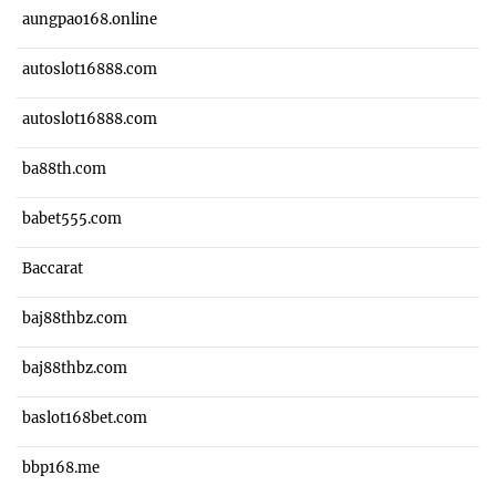
aungpao168.online
autoslot16888.com
autoslot16888.com
ba88th.com
babet555.com
Baccarat
baj88thbz.com
baj88thbz.com
baslot168bet.com
bbp168.me