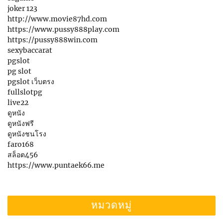
joker 123
http://www.movie87hd.com
https://www.pussy888play.com
https://pussy888win.com
sexybaccarat
pgslot
pg slot
pgslot เว็บตรง
fullslotpg
live22
ดูหนัง
ดูหนังฟรี
ดูหนังชนโรง
faro168
สล็อต456
https://www.puntaek66.me
หมวดหมู่