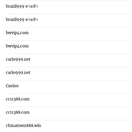
brazil999 ทางเข้า
brazil999 ทางเข้า
bwvip4.com
bwvip4.com
carlo999.net
carlo999.net
Casino
cc11388.com
cc11388.com
chinatown888.win