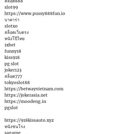
สล็อต888
slot99
https://www.pussy888fun.io
บาคาร่า
slotxo
สล็อตเว็บตรง
หนังโป๊ไทย
1xbet
funny18
kiss918
pg slot
joker123
สล็อต777
tokyoslot88
https://betwayvietnam.com
https://jokerasia.net
https://moodeng.in
pgslot
https://918kissauto.xyz
หนังชนโรง
sagame