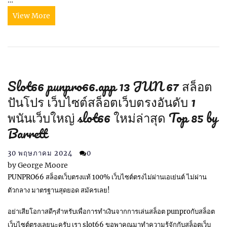
View More
Slot66 punpro66.app 13 JUN 67 สล็อต
ปันโปร เว็บไซต์สล็อตเว็บตรงอันดับ 1
พนันเว็บใหญ่ slot66 ใหม่ล่าสุด Top 85 by
Barrett
30 พฤษภาคม 2024
0
by
George Moore
PUNPRO66 สล็อตเว็บตรงแท้ 100% เว็บไซต์ตรงไม่ผ่านเอเย่นต์ ไม่ผ่าน
ตัวกลาง มาตรฐานสุดยอด สมัครเลย!
อย่าเสียโอกาสดีๆสำหรับเพื่อการทำเงินจากการเล่นสล็อต punproกับสล็อต
เว็บไซต์ตรงเลยนะครับ เรา slot66 ขอพาคุณมาทำความรู้จักกับสล็อตเว็บ