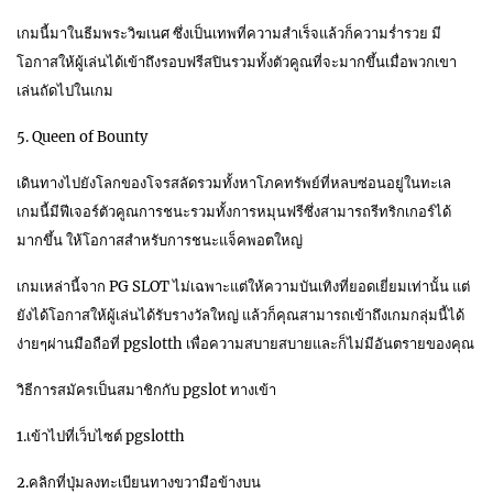
เกมนี้มาในธีมพระวิฆเนศ ซึ่งเป็นเทพที่ความสำเร็จแล้วก็ความร่ำรวย มี
โอกาสให้ผู้เล่นได้เข้าถึงรอบฟรีสปินรวมทั้งตัวคูณที่จะมากขึ้นเมื่อพวกเขา
เล่นถัดไปในเกม
5. Queen of Bounty
เดินทางไปยังโลกของโจรสลัดรวมทั้งหาโภคทรัพย์ที่หลบซ่อนอยู่ในทะเล
เกมนี้มีฟีเจอร์ตัวคูณการชนะรวมทั้งการหมุนฟรีซึ่งสามารถรีทริกเกอร์ได้
มากขึ้น ให้โอกาสสำหรับการชนะแจ็คพอตใหญ่
เกมเหล่านี้จาก PG SLOT ไม่เฉพาะแต่ให้ความบันเทิงที่ยอดเยี่ยมเท่านั้น แต่
ยังได้โอกาสให้ผู้เล่นได้รับรางวัลใหญ่ แล้วก็คุณสามารถเข้าถึงเกมกลุ่มนี้ได้
ง่ายๆผ่านมือถือที่ pgslotth เพื่อความสบายสบายและก็ไม่มีอันตรายของคุณ
วิธีการสมัครเป็นสมาชิกกับ pgslot ทางเข้า
1.เข้าไปที่เว็บไซต์ pgslotth
2.คลิกที่ปุ่มลงทะเบียนทางขวามือข้างบน