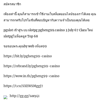
สมัครสมาชิก
เพียงเท่านี้ คุณก็สามารถเข้าใช้งานเว็บสล็อตออนไลน์ของเราได้เลย คุณ
สามารถกดรับโปรโมชั่นที่ตอบปัญหากับความจำเป็นของคุณได้เลย
pgslot เข้าสู่ระบบ slotpg pgheng99.casino 3 July 67 Clara ใหม่
slotpgไม่ล็อคยูส Top 68
ขอขอบพระคุณby web
สล็อต99
https://bit.ly/pgheng99-casino
https://rebrand.ly/pgheng99-casino
https://wow.in.th/pgheng99-casino
https://t.co/SXEWSMggJ7
http://gg.gg/1axy41
…