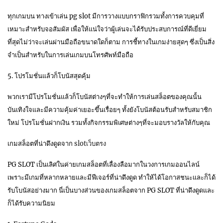
ทุกเกมบน ทางเข้าเล่น pg slot มีการวางแบบกราฟิกรวมทั้งการควบคุมที่
เหมาะสำหรับจอสัมผัส เพื่อให้แน่ใจว่าผู้เล่นจะได้รับประสบการณ์ที่ดีเยี่ยม
ที่สุดไม่ว่าจะเล่นผ่านมือถือขนาดใดก็ตาม การชี้ทางในเกมง่ายสุดๆ ซึ่งเป็นสิ่ง
จำเป็นสำหรับในการเล่นเกมบนโทรศัพท์มือถือ
5. โปรโมชั่นแล้วก็โบนัสสุดคุ้ม
พวกเรามีโปรโมชั่นแล้วก็โบนัสต่างๆที่จะทำให้การเล่นสล็อตของคุณนั้น
บันเทิงใจและมีความคุ้มค่าเยอะขึ้นเรื่อยๆ ทั้งยังโบนัสต้อนรับสำหรับสมาชิก
ใหม่ โปรโมชั่นฝากเงิน รวมทั้งกิจกรรมพิเศษต่างๆที่จะมอบรางวัลให้กับคุณ
เกมสล็อตที่น่าดึงดูดจาก
slotเว็บตรง
PG SLOT เป็นเลิศในค่ายเกมสล็อตที่เลื่องลือมากในวงการเกมออนไลน์
เพราะมีเกมที่หลากหลายและมีฟีเจอร์ที่น่าดึงดูด ทำให้ได้โอกาสชนะและก็ได้
รับโบนัสอย่างมาก นี่เป็นบางส่วนของเกมสล็อตจาก PG SLOT ที่น่าดึงดูดและ
ก็ได้รับความนิยม