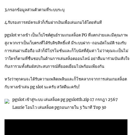
3.กรอกข้อมูลส่วนตัวตามที่ระบบระบุ
4.รับรองการสมัครแล้วก็เริ่มฝากเงินเพื่อเล่นเกมได้โดยทันที
pgslot ทางเข้า เป็นเว็บไซต์ศูนย์รวมเกมสล็อต PG ที่แตกง่ายและมีคุณภาพ
สูง พวกเราเป็นเว็บตรงที่ได้รับลิขสิทธิ์แท้ มีระบบฝาก-ถอนอัตโนมัติ รองรับ
การเล่นผ่านมือถือ แล้วก็มีโปรโมชั่นและก็โบนัสที่คุ้มค่า ไม่ว่าคุณจะเป็นไม่
ว่าใครก็ตามที่ชื่นชอบในด้านการเล่นสล็อตออนไลน์ อย่าลืมมาร่วมบันเทิงใจ
กับเรารวมทั้งสัมผัสประสบการณ์ที่ยอดเยี่ยมไปพร้อมเพียงกัน
หวังว่าทุกคนจะได้รับความเพลิดเพลินและก็โชคลาภจากการเล่นเกมสล็อต
กับ ทางเข้าเล่น pg slot นะครับ สวัสดีนะครับ!
pgslot เข้าสู่ระบบ เล่นสล็อต pg pgslotth.zip 17 กรกฎา 2567
Laurie โอนไว เล่นสล็อต pgถอนภายใน 3 วินาที Top 30