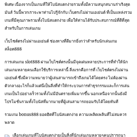
พิเศษ เนื่องจากเป็นเกมที่ให้โบนัสแตกง่ายรวมทั้งมีความสนุกสนานร่าเริงสุด
มันส์ วันนี้พวกเราจะพาท่านไปรู้จักกับ เว็บตรงไม่ผ่านเอเย่นต์ ที่เป็นแหล่งรวม
เกมที่มีคุณภาพรวมทั้งโบนัสแตกง่าย เพื่อให้ท่านได้รับประสบการณ์ที่ดีที่สุด
สำหรับในการเล่นเกม
เว็บไซต์ตรงไม่ผ่านเอเย่นต์ ช่องทางที่ดีมากยิ่งกว่าสำหรับนักเล่นเกม
สล็อต888
การเล่นเกม slot888 ผ่านเว็บไซต์ตรงนั้นมีจุดเด่นหลายประการที่ทำให้นัก
เล่นเกมหลายคนเลือกใช้บริการเหล่านี้ สิ่งแรกคือการที่ เว็บไซต์ตรงไม่ผ่าน
เอเย่นต์ ซึ่งมีความหมายว่าผู้เล่นสามารถเข้าถึงเกมได้โดยตรง ไม่ต้องผ่าน
ตัวกลางอะไรก็แล้วแต่นี่เป็นสิ่งที่ทำให้กระบวนการทำธุรกรรมและก็การเล่น
เกมเป็นไปอย่างเร็วรวมทั้งไม่มีอันตรายเพิ่มมากขึ้น นอกเหนือจากนั้นยังมี
โปรโมชั่นรวมทั้งโบนัสที่มากมายที่ผู้เล่นสามารถยอมรับได้โดยทันที
รวมเกม bonus888 ยอดฮิตที่โบนัสแตกง่าย ความเพลิดเพลินที่ไม่สมควร
พลาด
เลือกเล่นเกมที่โบนัสแตกง่ายเป็นสิ่งที่นักเล่นเกมหลายๆคนปรารถนา