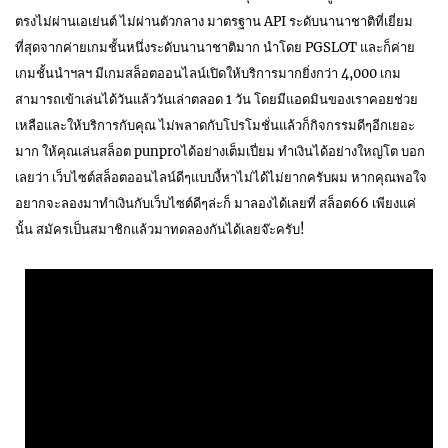
ตรงไม่ผ่านเอเย่นต์ ไม่ผ่านตัวกลาง มาตรฐาน API ระดับนานาชาติที่เยี่ยม
ที่สุดจากค่ายเกมชั้นหนึ่งระดับนานาชาติมาก นำโดย PGSLOT และก็ค่าย
เกมชั้นนำฯลฯ มีเกมสล็อตออนไลน์เปิดให้บริการมากยิ่งกว่า 4,000 เกม
สามารถเข้าเล่นได้วันแล้ววันเล่าตลอด 1 วัน โดยมีแอดมินของเราคอยช่วย
เหลือและให้บริการกับคุณ ไม่พลาดกับโปรโมชั่นแล้วก็กิจกรรมดีๆอีกเยอะ
มาก ให้คุณเล่นสล็อต punproได้อย่างเต็มเปี่ยม ทำเงินได้อย่างใหญ่โต บอก
เลยว่า เว็บไซต์สล็อตออนไลน์ดีๆแบบงี้หาไม่ได้ไม่ยากครับผม หากคุณพอใจ
อยากจะลองมาทำเงินกับเว็บไซต์ดีๆล่ะก็ มาลองได้เลยที่ สล็อต66 เพียงแค่
นั้น สมัครเป็นสมาชิกแล้วมาทดลองกันได้เลยจ๊ะครับ!