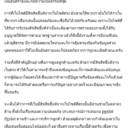
เป็นอันตรายและก็มีความเป็นธรรมที่สุด
การที่เว็บไซต์มีลิขสิทธิ์แท้จากเว็บไซต์ตรง มันช่วยให้พวกเรามั่นใจได้ว่าเว็บ
ที่พวกเราเลือกเล่นนั้นปลอดภัยและเชื่อถือได้ 100% ครับผม เพราะเว็บไซต์ที่
ได้รับการรับรองลิขสิทธิ์แท้จำเป็นจะต้องผ่านการตรวจสอบรวมทั้งได้รับ
อนุญาตให้จัดการตามมาตรฐานสากล แล้วก็สิ่งนี้ยังรวมทั้งการมีเกมที่เล่น
แล้วยุติธรรม มีการอัปเดตเกมใหม่ๆและก็การคุ้มครองป้องกันข้อมูลส่วน
บุคคลของเราให้ไม่เป็นอันตรายและก็ปลอดภัยจากการถูกละเมิดด้วยนะครับ
รวมทั้งที่สำคัญอีกอย่างคือการดูแลลูกค้านะครับ ด้วยการมีลิขสิทธิ์แท้จาก
เว็บตรง ทำให้เว็บสามารถเข้าถึงแหล่งข้อมูลและก็การผลักดันและสนับสนุน
จากผู้พัฒนาโดยตรงได้ ซึ่งแปลว่าถ้าหากมีปัญหาหรือข้อสงสัยอะไรก็แล้วแต่
ก็สามารถได้รับคำตอบหรือการแก้ปัญหาอย่างรวดเร็วและมีคุณภาพมากยิ่ง
ขึ้นขอรับ
จะเห็นได้ว่าการที่เว็บมีลิขสิทธิ์แท้จากเว็บไซต์ที่ตรงนั้นมีส่วนช่วยในหลายๆ
ด้าน ทั้งยังในเรื่องของความปลอดภัย ประสบการณ์การเล่นเกม pgslot
Pgslot
ทางเข้า และการบริการลูกค้า ด้วยเหตุดังกล่าวหากกำลังมองหาเว็บ
เพื่อเล่นสล็อตออนไลน์อยู่ล่ะก็ อย่าลืมตรวจทานเรื่องนี้ด้วยครับ เพื่อความ