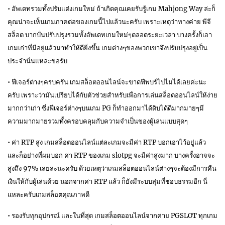
• อัพเดทรวมทั้งปรับแต่งเกมใหม่ ถ้าเกิดคุณเคยรับรู้เกม Mahjong Way ล่ะก็
คุณน่าจะเห็นเกมภาคต่อของเกมนี้ไปแล้วนะครับ เพราะเหตุว่าทางค่าย พีจี
สล็อต บากบั่นปรับปรุงรวมทั้งอัพเดทเกมใหม่ๆตลอดระยะเวลา บางครั้งก็เอา
เกมเก่าที่มีอยู่แล้วมาทำให้ดียิ่งขึ้น เกมต่างๆของพวกเขาจึงปรับปรุงอยู่เป็น
ประจำนั่นแหละขอรับ
• ฟีเจอร์ต่างๆครบครัน เกมสล็อตออนไลน์จะขาดฟีพบร์ไปไม่ได้เลยค่ะนะ
ครับ เพราะว่ามันเปรียบได้กับตัวช่วยสำหรับเพื่อการเล่นสล็อตออนไลน์ให้ง่าย
มากกว่าเก่า ซึ่งฟีเจอร์ต่างๆบนเกม PG ก็ทำออกมาได้ดิบได้ดีมากมายๆมี
ความมากมายรวมทั้งครอบคลุมกับความจำเป็นของผู้เล่นแบบสุดๆ
• ค่า RTP สูง เกมสล็อตออนไลน์แต่ละเกมจะมีค่า RTP บอกเอาไว้อยู่แล้ว
และก็อย่างที่ผมบอก ค่า RTP ของเกม slotpg จะมีค่าสูงมาก บางครั้งอาจจะ
สูงถึง 97% เลยล่ะนะครับ ด้วยเหตุว่าเกมสล็อตออนไลน์ต่างๆจะต้องมีการคืน
เงินให้กับผู้เล่นด้วย นอกจากค่า RTP แล้ว ก็ยังมีระบบสุ่มที่ชอบธรรมอีก นี่
แหละครับเกมสล็อตคุณภาพดี
• รองรับทุกอุปกรณ์ และในที่สุด เกมสล็อตออนไลน์จากค่าย PGSLOT ทุกเกม