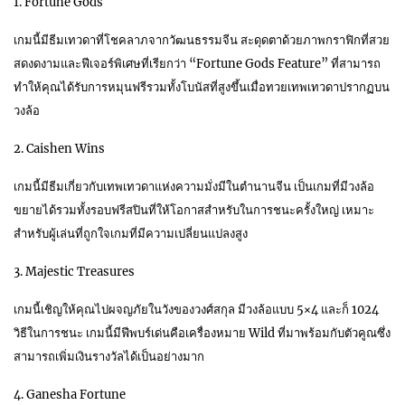
1. Fortune Gods
เกมนี้มีธีมเทวดาที่โชคลาภจากวัฒนธรรมจีน สะดุดตาด้วยภาพกราฟิกที่สวย
สดงดงามและฟีเจอร์พิเศษที่เรียกว่า “Fortune Gods Feature” ที่สามารถ
ทำให้คุณได้รับการหมุนฟรีรวมทั้งโบนัสที่สูงขึ้นเมื่อทวยเทพเทวดาปรากฏบน
วงล้อ
2. Caishen Wins
เกมนี้มีธีมเกี่ยวกับเทพเทวดาแห่งความมั่งมีในตำนานจีน เป็นเกมที่มีวงล้อ
ขยายได้รวมทั้งรอบฟรีสปินที่ให้โอกาสสำหรับในการชนะครั้งใหญ่ เหมาะ
สำหรับผู้เล่นที่ถูกใจเกมที่มีความเปลี่ยนแปลงสูง
3. Majestic Treasures
เกมนี้เชิญให้คุณไปผจญภัยในวังของวงศ์สกุล มีวงล้อแบบ 5×4 และก็ 1024
วิธีในการชนะ เกมนี้มีฟีพบร์เด่นคือเครื่องหมาย Wild ที่มาพร้อมกับตัวคูณซึ่ง
สามารถเพิ่มเงินรางวัลได้เป็นอย่างมาก
4. Ganesha Fortune