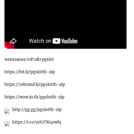
ขอขอบคุณมากอ้างอิง
pgslot
https://bit.ly/pgslotth-zip
https://rebrand.ly/pgslotth-zip
https://wow.in.th/pgslotth-zip
http://gg.gg/pgslotth-zip
https://t.co/y0UCW4ewbj
…