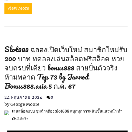
View More
Slot888 ฉลองเปิดเว็บใหม่ สมาชิกใหม่รับ
200 บาท ทดลองเล่นสล็อตฟรีสล็อต หวย
จบครบที่เดียว bonus888 สายปั่นตัวจริง
ห้ามพลาด Top 73 by Jarrod
Bonus888.asia 5 ก.ค. 67
24 พฤษภาคม 2024
0
by
George Moore
เล่นสล็อตแบบ ชุ่มฉ่ำๆต้อง slot888 สนุกทุกการพนันชั้นแนวหน้า ทำ
เงินได้จริง