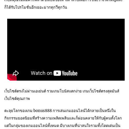
ก็ได้รับโปรโมชั่นอีกเยอะมากทุกวี่ทุกวัน
เว็บไซต์ตรงไม่ผ่านเอเย่นต์ รวมเกมโบนัสแตกง่าย เกมเว็บไซต์ตรงสุดมันส์
เว็บไซต์คุณภาพ
ตะลุยโลกของเกม bonus888 การเล่นเกมออนไลน์ได้กลายเป็นหนึ่งใน
กิจกรรมยอดนิยมที่สร้างความเพลิดเพลินและก็ผ่อนคลายให้กับผู้คนทั้งโลก
แต่ในกลุ่มของเกมออนไลน์ทั้งหมด มีบางเกมที่น่าสนใจรวมทั้งโดดเด่นเป็น