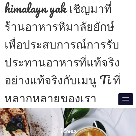
Skip
himalayn yak เชิญมาที่
to
content
ร้านอาหารหิมาลัยยักษ์
เพื่อประสบการณ์การรับ
ประทานอาหารที่แท้จริง
อย่างแท้จริงกับเมนู Ti ที่
หลากหลายของเรา
Tog
Home