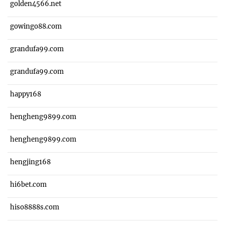
golden4566.net
gowingo88.com
grandufa99.com
grandufa99.com
happy168
hengheng9899.com
hengheng9899.com
hengjing168
hi6bet.com
hiso8888s.com