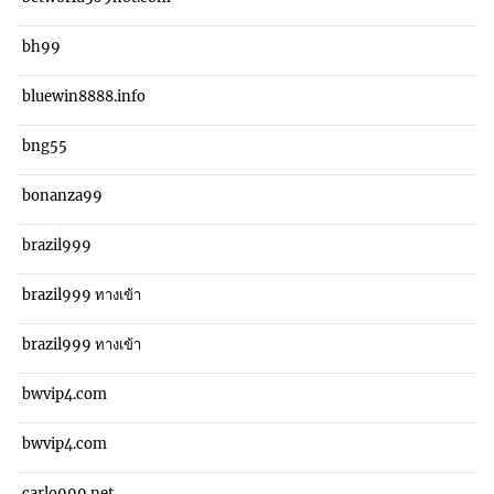
bh99
bluewin8888.info
bng55
bonanza99
brazil999
brazil999 ทางเข้า
brazil999 ทางเข้า
bwvip4.com
bwvip4.com
carlo999.net