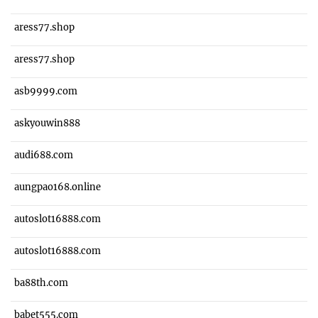
aress77.shop
aress77.shop
asb9999.com
askyouwin888
audi688.com
aungpao168.online
autoslot16888.com
autoslot16888.com
ba88th.com
babet555.com