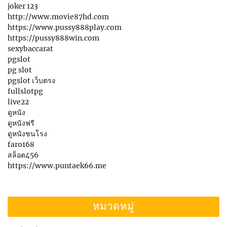
joker 123
http://www.movie87hd.com
https://www.pussy888play.com
https://pussy888win.com
sexybaccarat
pgslot
pg slot
pgslot เว็บตรง
fullslotpg
live22
ดูหนัง
ดูหนังฟรี
ดูหนังชนโรง
faro168
สล็อต456
https://www.puntaek66.me
หมวดหมู่