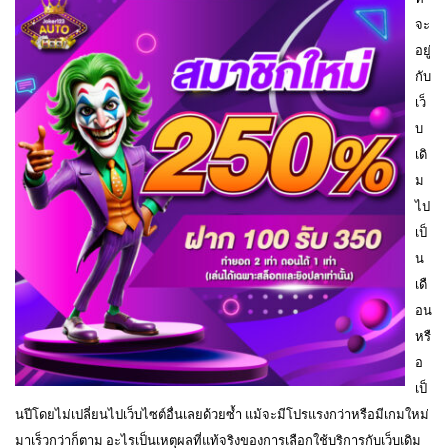
จะ
อยู่
กับ
เว็
บ
เดิ
ม
ไป
เป็
น
เดื
อน
หรื
อ
เป็
นปีโดยไม่เปลี่ยนไปเว็บไซต์อื่นเลยด้วยซ้ำ แม้จะมีโปรแรงกว่าหรือมีเกมใหม่
มาเร็วกว่าก็ตาม อะไรเป็นเหตุผลที่แท้จริงของการเลือกใช้บริการกับเว็บเดิม