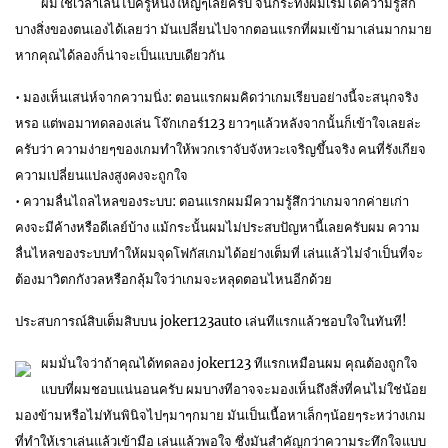
ผมใช้เวลาเล่นไปครู่หนึ่งใหญ่ๆเลยครับ จนกระทั่งผมเริ่มได้ความรู้สึก
บางสิ่งของตนเองได้เลยว่า มันเปลี่ยนไปจากตอนแรกที่ผมเข้ามาเล่นมากมาย
หากคุณได้ลองก็น่าจะเป็นแบบเดียวกัน
• มองเห็นเสน่ห์จากความนิ่ง: ตอนแรกผมคิดว่าเกมเรียบอย่างนี้จะสนุกจริง
หรอ แต่พอมาทดลองเล่น โจ๊กเกอร์123 ยาวๆแล้วหลังจากนั้นก็เข้าใจเลยล่ะ
ครับว่า ความง่ายๆของเกมทำให้พวกเราจับจังหวะเจริญขึ้นจริง คนที่รังเกียจ
ความเปลี่ยนแปลงสูงคงจะถูกใจ
• ความลื่นไถลไหลของระบบ: ตอนแรกผมมีความรู้สึกว่าเกมจากค่ายเก่า
คงจะมีค้างหรือดีเลย์บ้าง แม้กระนั้นผมไม่ประสบปัญหานี้เลยครับผม ความ
ลื่นไหลของระบบทำให้ผมจุดโฟกัสเกมได้อย่างเต็มที่ เล่นแล้วไม่จำเป็นที่จะ
ต้องมาวิตกกังวลหรือกลุ้มใจว่าเกมจะหลุดตอนไหนอีกด้วย
ประสบการณ์สิบเต็มสิบบน joker123auto เล่นทีแรกแล้วชอบใจในทันที!
ผมมั่นใจว่าถ้าคุณได้ทดลอง joker123 ทีแรกเหมือนผม คุณต้องถูกใจ
แบบที่ผมชอบแน่นอนครับ ผมบางทีอาจจะมองเห็นถึงสิ่งที่คนไม่ใช่น้อย
มองข้ามหรือไม่ทันพินิจไปๆมาๆกมาย มันเป็นเนื้อหาเล็กๆน้อยๆระหว่างเกม
ที่ทำให้เราเล่นแล้วเข้ามือ เล่นแล้วพอใจ ซึ่งมันสำคัญกว่าความระทึกใจแบบ