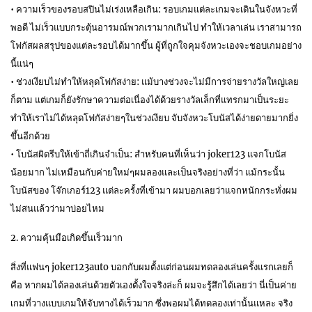
• ความเร็วของรอบสปินไม่เร่งเหลือเกิน: รอบเกมแต่ละเกมจะเดินในจังหวะที่
พอดี ไม่เร็วแบบกระตุ้นอารมณ์พวกเรามากเกินไป ทำให้เวลาเล่น เราสามารถ
โฟกัสผลสรุปของแต่ละรอบได้มากขึ้น ผู้ที่ถูกใจคุมจังหวะเองจะชอบเกมอย่าง
นี้แน่ๆ
• ช่วงเงียบไม่ทำให้หลุดโฟกัสง่าย: แม้บางช่วงจะไม่มีการจ่ายรางวัลใหญ่เลย
ก็ตาม แต่เกมก็ยังรักษาความต่อเนื่องได้ด้วยรางวัลเล็กที่แทรกมาเป็นระยะ
ทำให้เราไม่ได้หลุดโฟกัสง่ายๆในช่วงเงียบ จับจังหวะโบนัสได้ง่ายดายมากยิ่ง
ขึ้นอีกด้วย
• โบนัสผิดรีบให้เข้าถี่เกินจำเป็น: สำหรับคนที่เห็นว่า joker123 แจกโบนัส
น้อยมาก ไม่เหมือนกับค่ายใหม่ๆผมลองและเป็นจริงอย่างที่ว่า แม้กระนั้น
โบนัสของ โจ๊กเกอร์123 แต่ละครั้งที่เข้ามา ผมบอกเลยว่าแจกหนักกระทั่งผม
ไม่สนแล้วว่ามาบ่อยไหม
2. ความคุ้นมือเกิดขึ้นเร็วมาก
สิ่งที่แฟนๆ joker123auto บอกกับผมตั้งแต่ก่อนผมทดลองเล่นครั้งแรกเลยก็
คือ หากผมได้ลองเล่นด้วยตัวเองตั้งใจจริงล่ะก็ ผมจะรู้สึกได้เลยว่า นี่เป็นค่าย
เกมที่วางแบบเกมให้จับทางได้เร็วมาก ซึ่งพอผมได้ทดลองเท่านั้นแหละ จริง