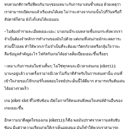
ทบทวนกติกาหรือฟีพบร์นานๆชอบเหมาะกับการมาเล่นซ้ำเสมอ ด้วยเหตุว่า
เราสามารถเปิดเกมแล้วเริ่มเล่นได้เลย ไม่ว่าจะห่างจากเกมนั้นไปกี่วันหรือกี่
สัปดาห์ก็ตาม ยังไงก็เล่นได้แน่นอน
• ไม่ต้องจำรายละเอียดเยอะแยะ: บางเกมมีระบบหลายชั้นจนกระทั่งพวกเรา
จำเป็นต้องจำหลักการทำงานของมันไปด้วย แต่เกมที่เล่นง่ายมักจะลดภาระ
ส่วนนี้ไปเลย ทำให้พวกเราไม่จำเป็นที่จะต้องมาวิตกกังวลหรือกลุ้มใจว่าจะ
ลืมข้อมูลสำคัญอะไร โฟกัสกับเกมได้อย่างเต็มเปี่ยมเยอะขึ้นเรื่อยๆ
• เหมาะกับการเล่นในช่วงสั้นๆ: ไม่ใช่ทุกคนจะมีเวลาเล่นเกม
joker123
นานๆอยู่แล้ว บางครั้งเราอาจมีเวลาไม่กี่นาทีสำหรับในการเล่นเท่านั้น เกมที่
เข้าใจง่ายของโจ๊กเกอร์ก็เลยตอบโจทย์ประเด็นนี้ได้ดีมาก สามารถเริ่มต้นเล่น
ได้อย่างรวดเร็ว
เกม joker slot ที่ไม่ซับซ้อน เปิดโอกาสให้คนเล่นพึงพอใจเสน่ห์ด้านอื่นของ
เกมเยอะขึ้น
อีกความน่าดึงดูดใจของเกม joker123 ก็คือ พอมันปราศจากความสลับซับ
ซ้อน มีแต่ว่าความเรียบง่ายให้เราเห็นอยู่เสมอ มันก็ทำให้พวกเราสามารถ