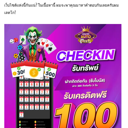
เว็บไซต์แห่งนี้กันแน่? ในเนื้อหานี้ ผมจะพาคุณมาหาคำตอบกันเลยครับผม
เลทโก!