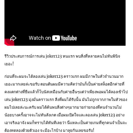
รีวิวประสบการณ์การเล่น
joker123
หนแรก พบสิ่งที่หลายคนไม่ทันพินิจ
เยอะ!
ก่อนที่จะผมจะได้ลองเล่น joker123 คราวแรก ผมมีภาพในหัวจำนวนมาก
เยอะมากเลยล่ะขอรับ ตอนต้นผมมีความคิดว่ามันก็เป็นค่ายสล็อตอีกค่ายที่
คงแตกต่างที่ธีมแล้วก็โบนัสเหมือนกับค่ายอื่นๆแต่ว่าเพียงพอผมได้ลองเข้าไป
เล่น joker123 มุ่งมั่นคราวแรก สิ่งที่ผมได้รับนั้น มันไม่ถูกจากภาพในหัวของ
ผมไปเลยล่ะนะครับ ผมได้ค้นพบสิ่งต่างๆมากมายก่ายกองที่คนจำนวนไม่
น้อยบางครั้งอาจจะไม่ทันสังเกต เมื่อผมเปิดใจและลองเล่น joker123 อย่าง
เอาจริงเอาจัง ผมก็ทราบได้ทันทีเลยว่า นี่แหละเป็นค่ายเกมที่ทุกคนจำเป็นจะ
ต้องทดลองด้วยตัวเอง จะมีอะไรบ้าง มาลุยกันเลยขอรับ!