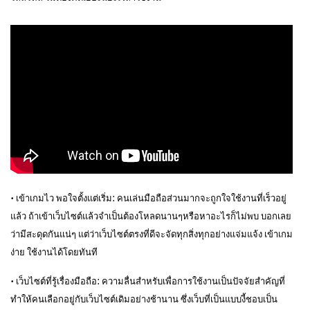
• เข้าเกมไว พอใจตั้งแต่เริ่ม: คนเล่นมือถือส่วนมากจะถูกใจใช้งานที่เร็วอยู่
แล้ว ถ้าเข้าเว็บไซต์แล้วจำเป็นต้องโหลดนานๆหรือหาอะไรก็ไม่พบ บอกเลย
ว่ามีสะดุดกันแน่ๆ แต่ว่าเว็บไซต์ตรงที่ดีจะจัดทุกสิ่งทุกอย่างแจ่มแจ้ง เข้าเกม
ง่าย ใช้งานได้โดยทันที
• เว็บไซต์ที่รู้เรื่องมือถือ: ความลื่นสำหรับเพื่อการใช้งานเป็นปัจจัยสำคัญที่
ทำให้คนเลือกอยู่กับเว็บไซต์เดิมอย่างช้านาน ซึ่งเว็บที่เป็นแบบงี้ชอบเป็น