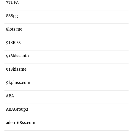
77UFA
888pg
8lots.me
918Kiss
918kissauto
918kissme
9kpluss.com
ABA
ABAGroup2
aden168ss.com