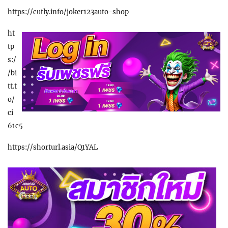
https://cutly.info/joker123auto-shop
ht
tp
s:/
/bi
tt.t
o/
ci
61c5
https://shorturl.asia/Q1YAL