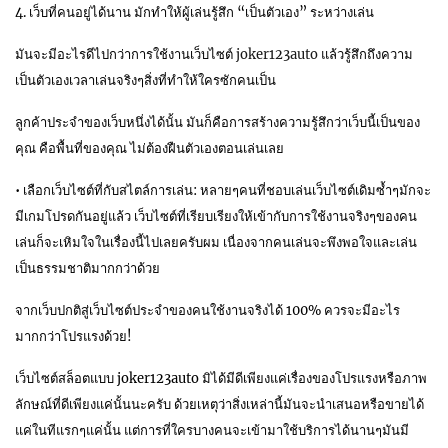
4. เว็บที่คนอยู่ได้นาน มักทำให้ผู้เล่นรู้สึก “เป็นตัวเอง” ระหว่างเล่น
มันจะมีอะไรดีไปกว่าการใช้งานเว็บไซต์
joker123auto
แล้วรู้สึกถึงความ
เป็นตัวเองเวลาเล่นจริงๆสิ่งที่ทำให้ใครซักคนเป็น
ลูกค้าประจำของเว็บหนึ่งได้นั้น มันก็คือการสร้างความรู้สึกว่าเว็บนี้เป็นของ
คุณ คือพื้นที่ของคุณ ไม่ต้องฝืนตัวเองตอนเล่นเลย
• เลือกเว็บไซต์ที่กับสไตล์การเล่น: หลายๆคนที่ชอบเล่นเว็บไซต์เดิมซ้ำๆมักจะ
มีเกมโปรดกันอยู่แล้ว เว็บไซต์ที่เรียบเรียงให้เข้ากับการใช้งานจริงๆของคน
เล่นก็จะเหิมใจในเรื่องนี้ไปเลยครับผม เนื่องจากคนเล่นจะพึงพอใจและเล่น
เป็นธรรมชาติมากกว่าด้วย
จากเว็บปกติสู่เว็บไซต์ประจำของคนใช้งานจริงได้ 100% ควรจะมีอะไร
มากกว่าโปรแรงด้วย!
เว็บไซต์สล็อตแบบ joker123auto มิได้มีดีเพียงแค่เรื่องของโปรแรงหรือภาพ
ลักษณ์ที่ดีเพียงแค่นั้นนะครับ ด้วยเหตุว่าสิ่งเหล่านี้มันจะนำเสนอหรือขายได้
แค่ในทีแรกๆแค่นั้น แต่การที่ใครบางคนจะเข้ามาใช้บริการได้นานๆมันมี