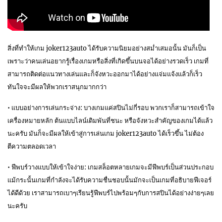
สิ่งที่ทำให้เกม joker123auto ได้รับความนิยมอย่างสม่ำเสมอนั้น มันก็เป็น
เพราะว่าคนเล่นอยากรู้เรื่องเกมหรือสิ่งที่เกิดขึ้นบนจอได้อย่างรวดเร็ว เกมที่
สามารถติดต่อแนวทางเล่นและก็จังหวะออกมาได้อย่างแจ่มแจ้งแล้วก็เร็ว
ทันใจจะมีผลให้พวกเราสนุกมากกว่า
• แบบอย่างการเล่นกระจ่าง: บางเกมแค่สปินไม่กี่รอบ พวกเราก็สามารถเข้าใจ
เครื่องหมายหลัก ต้นแบบไลน์เดิมพันที่ชนะ หรือจังหวะสำคัญของเกมได้แล้ว
นะครับ มันก็จะมีผลให้เข้าสู่การเล่นเกม joker123auto ได้เร็วขึ้น ไม่ต้อง
ตีความตลอดเวลา
• ฟีพบร์วางแบบให้เข้าใจง่าย: เกมสล็อตหลายเกมจะมีฟีพบร์เป็นส่วนประกอบ
แม้กระนั้นเกมที่กำลังจะได้รับความชื่นชอบนั้นมักจะเป็นเกมที่อธิบายฟีเจอร์
ได้ดีด้วย เราสามารถเบาๆเรียนรู้ฟีพบร์ไปพร้อมๆกับการสปินได้อย่างง่ายๆเลย
นะครับ