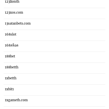
123lionth
123xos.com
13satanbets.com
168slot
168สล็อต
188bet
188betth
1xbetth
1xbit1
1xgameth.com