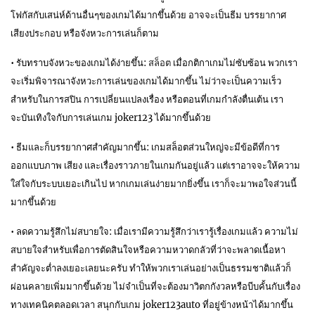
โฟกัสกับเสน่ห์ด้านอื่นๆของเกมได้มากขึ้นด้วย อาจจะเป็นธีม บรรยากาศ
เสียงประกอบ หรือจังหวะการเล่นก็ตาม
• รับทราบจังหวะของเกมได้ง่ายขึ้น:
สล็อต
เมื่อกติกาเกมไม่ซับซ้อน พวกเรา
จะเริ่มพิจารณาจังหวะการเล่นของเกมได้มากขึ้น ไม่ว่าจะเป็นความเร็ว
สำหรับในการสปิน การเปลี่ยนแปลงเรื่อง หรือตอนที่เกมกำลังตื่นเต้น เรา
จะบันเทิงใจกับการเล่นเกม joker123 ได้มากขึ้นด้วย
• ธีมและก็บรรยากาศสำคัญมากขึ้น: เกมสล็อตส่วนใหญ่จะมีข้อดีที่การ
ออกแบบภาพ เสียง และเรื่องราวภายในเกมกันอยู่แล้ว แต่เราอาจจะให้ความ
ใส่ใจกับระบบเยอะเกินไป หากเกมเล่นง่ายมากยิ่งขึ้น เราก็จะมาพอใจส่วนนี้
มากขึ้นด้วย
• ลดความรู้สึกไม่สบายใจ: เมื่อเรามีความรู้สึกว่าเรารู้เรื่องเกมแล้ว ความไม่
สบายใจสำหรับเพื่อการตัดสินใจหรือความหวาดกลัวที่ว่าจะพลาดเนื้อหา
สำคัญจะต่ำลงเยอะเลยนะครับ ทำให้พวกเราเล่นอย่างเป็นธรรมชาติแล้วก็
ผ่อนคลายเพิ่มมากขึ้นด้วย ไม่จำเป็นที่จะต้องมาวิตกกังวลหรือบีบคั้นกับเรื่อง
ทางเทคนิคตลอดเวลา สนุกกับเกม joker123auto ที่อยู่ข้างหน้าได้มากขึ้น