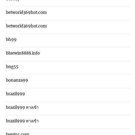
betworld369hot.com
betworld369hot.com
bh99
bluewin8888.info
bng55
bonanza99
brazil999
brazil999 ทางเข้า
brazil999 ทางเข้า
bwvip4.com