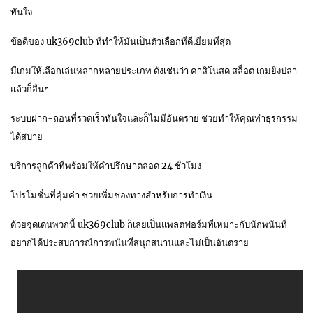
ทันใจ
ข้อดีของ uk369club ที่ทำให้มันเป็นตัวเลือกที่ดีเยี่ยมที่สุด
มีเกมให้เลือกเล่นหลากหลายประเภท ดังเช่นว่า คาสิโนสด สล็อต เกมยิงปลา
แล้วก็อื่นๆ
ระบบฝาก-ถอนที่รวดเร็วทันใจและก็ไม่มีอันตราย ช่วยทำให้คุณทำธุรกรรม
ได้สบาย
บริการลูกค้าที่พร้อมให้คำปรึกษาตลอด 24 ชั่วโมง
โปรโมชั่นที่คุ้มค่า ช่วยเพิ่มช่องทางสำหรับการทำเงิน
ด้วยจุดเด่นพวกนี้ uk369club ก็เลยเป็นแพลตฟอร์มที่เหมาะกับนักพนันที่
อยากได้ประสบการณ์การพนันที่สนุกสนานและไม่เป็นอันตราย