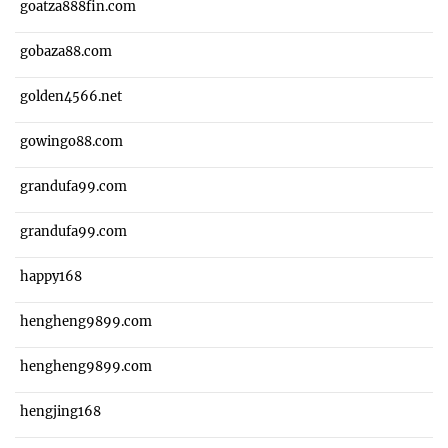
goatza888fin.com
gobaza88.com
golden4566.net
gowingo88.com
grandufa99.com
grandufa99.com
happy168
hengheng9899.com
hengheng9899.com
hengjing168