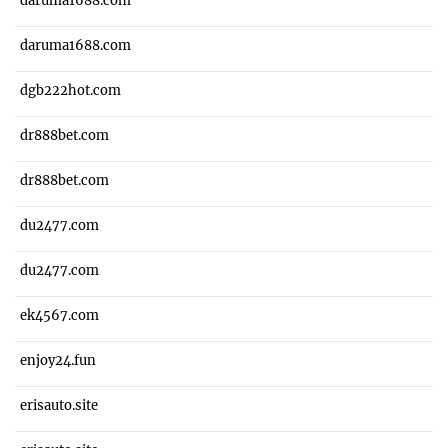
daruma1688.com
daruma1688.com
dgb222hot.com
dr888bet.com
dr888bet.com
du2477.com
du2477.com
ek4567.com
enjoy24.fun
erisauto.site