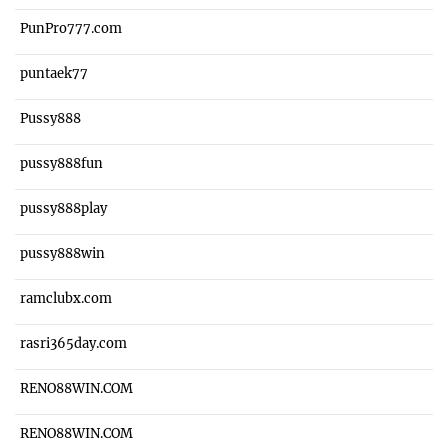
PunPro777.com
puntaek77
Pussy888
pussy888fun
pussy888play
pussy888win
ramclubx.com
rasri365day.com
RENO88WIN.COM
RENO88WIN.COM