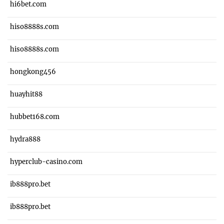
hi6bet.com
hiso8888s.com
hiso8888s.com
hongkong456
huayhit88
hubbet168.com
hydra888
hyperclub-casino.com
ib888pro.bet
ib888pro.bet