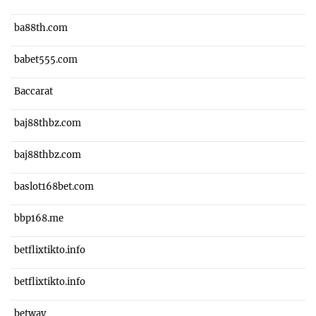
ba88th.com
babet555.com
Baccarat
baj88thbz.com
baj88thbz.com
baslot168bet.com
bbp168.me
betflixtikto.info
betflixtikto.info
betway