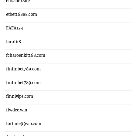
erisauto.site
etbet16888.com
FAFA123
faro168
fcharoenkit168.com
finfinbet789.com
finfinbet789.com
finnivips.com
fiwdee.win
fortune99vip.com