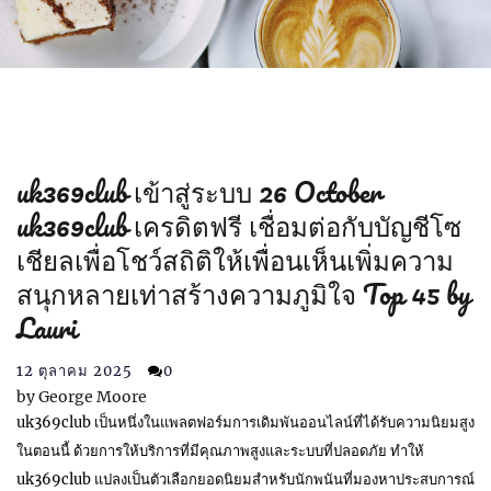
uk369club เข้าสู่ระบบ 26 October
uk369club เครดิตฟรี เชื่อมต่อกับบัญชีโซ
เชียลเพื่อโชว์สถิติให้เพื่อนเห็นเพิ่มความ
สนุกหลายเท่าสร้างความภูมิใจ Top 45 by
Lauri
12 ตุลาคม 2025
0
by
George Moore
uk369club เป็นหนึ่งในแพลตฟอร์มการเดิมพันออนไลน์ที่ได้รับความนิยมสูง
ในตอนนี้ ด้วยการให้บริการที่มีคุณภาพสูงและระบบที่ปลอดภัย ทำให้
uk369club แปลงเป็นตัวเลือกยอดนิยมสำหรับนักพนันที่มองหาประสบการณ์