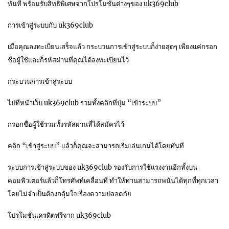
ทันที พร้อมรับสิทธิพิเศษจากโปรโมชั่นต่างๆของ uk369club
การเข้าสู่ระบบกับ uk369club
เมื่อคุณลงทะเบียนเสร็จแล้ว กระบวนการเข้าสู่ระบบก็ง่ายสุดๆ เพียงแค่กรอก
ชื่อผู้ใช้และก็รหัสผ่านที่คุณได้ลงทะเบียนไว้
กระบวนการเข้าสู่ระบบ
ไปที่หน้าเว็บ uk369club รวมทั้งคลิกที่ปุ่ม “เข้าระบบ”
กรอกชื่อผู้ใช้รวมทั้งรหัสผ่านที่ได้สมัครไว้
คลิก “เข้าสู่ระบบ” แล้วก็คุณจะสามารถเริ่มเล่นเกมได้โดยทันที
ระบบการเข้าสู่ระบบของ uk369club รองรับการใช้แรงงานอีกทั้งบน
คอมพิวเตอร์แล้วก็โทรศัพท์เคลื่อนที่ ทำให้ท่านสามารถพนันได้ทุกที่ทุกเวลา
โดยไม่จำเป็นต้องกลุ้มใจเรื่องความปลอดภัย
โปรโมชั่นเครดิตฟรีจาก uk369club