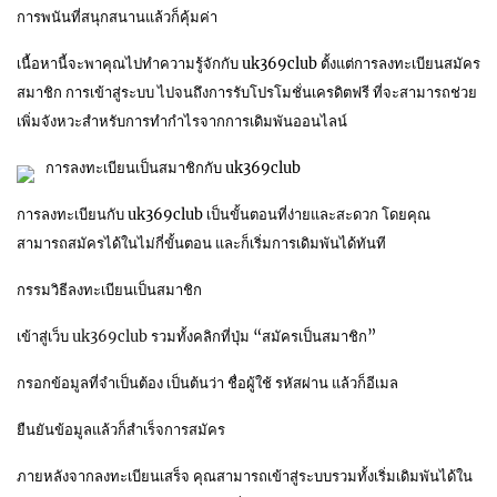
การพนันที่สนุกสนานแล้วก็คุ้มค่า
เนื้อหานี้จะพาคุณไปทำความรู้จักกับ uk369club ตั้งแต่การลงทะเบียนสมัคร
สมาชิก การเข้าสู่ระบบ ไปจนถึงการรับโปรโมชั่นเครดิตฟรี ที่จะสามารถช่วย
เพิ่มจังหวะสำหรับการทำกำไรจากการเดิมพันออนไลน์
การลงทะเบียนเป็นสมาชิกกับ uk369club
การลงทะเบียนกับ uk369club เป็นขั้นตอนที่ง่ายและสะดวก โดยคุณ
สามารถสมัครได้ในไม่กี่ขั้นตอน และก็เริ่มการเดิมพันได้ทันที
กรรมวิธีลงทะเบียนเป็นสมาชิก
เข้าสู่เว็บ
uk369club
รวมทั้งคลิกที่ปุ่ม “สมัครเป็นสมาชิก”
กรอกข้อมูลที่จำเป็นต้อง เป็นต้นว่า ชื่อผู้ใช้ รหัสผ่าน แล้วก็อีเมล
ยืนยันข้อมูลแล้วก็สำเร็จการสมัคร
ภายหลังจากลงทะเบียนเสร็จ คุณสามารถเข้าสู่ระบบรวมทั้งเริ่มเดิมพันได้ใน