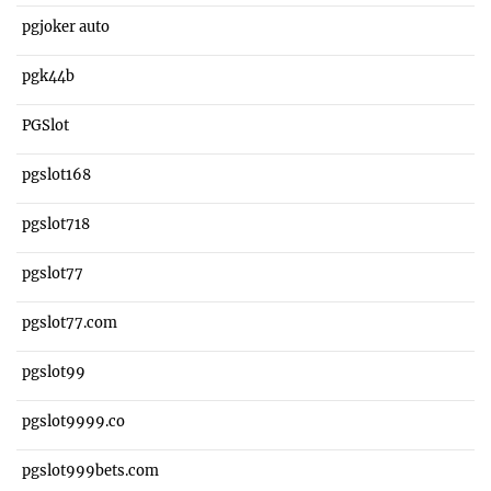
pgjoker auto
pgk44b
PGSlot
pgslot168
pgslot718
pgslot77
pgslot77.com
pgslot99
pgslot9999.co
pgslot999bets.com