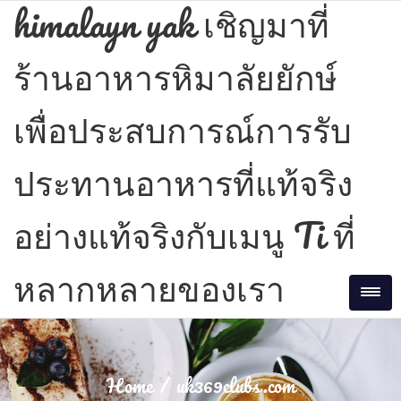
Skip
himalayn yak เชิญมาที่
to
content
ร้านอาหารหิมาลัยยักษ์
เพื่อประสบการณ์การรับ
ประทานอาหารที่แท้จริง
อย่างแท้จริงกับเมนู Ti ที่
หลากหลายของเรา
Tog
Home
uk369clubs.com