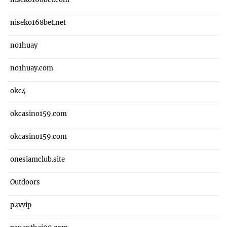
niseko168bet.net
no1huay
no1huay.com
okc4
okcasino159.com
okcasino159.com
onesiamclub.site
Outdoors
p2vvip