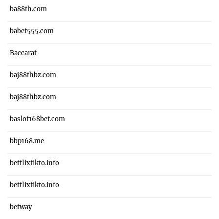
ba88th.com
babet555.com
Baccarat
baj88thbz.com
baj88thbz.com
baslot168bet.com
bbp168.me
betflixtikto.info
betflixtikto.info
betway