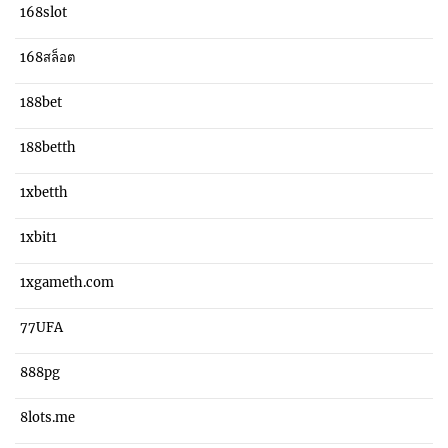
168slot
168สล็อต
188bet
188betth
1xbetth
1xbit1
1xgameth.com
77UFA
888pg
8lots.me