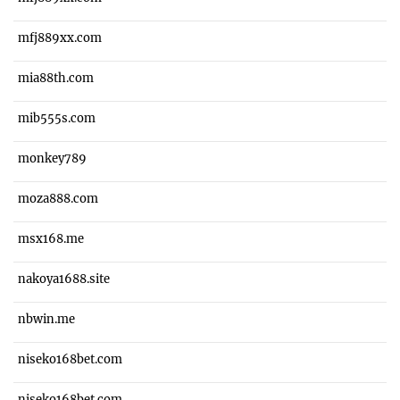
mfj889xx.com
mia88th.com
mib555s.com
monkey789
moza888.com
msx168.me
nakoya1688.site
nbwin.me
niseko168bet.com
niseko168bet.com