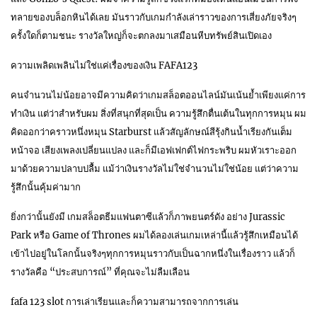
ทลายของบล็อกหินได้เลย มันราวกับเกมกำลังเล่าราวของการเสี่ยงภัยจริงๆ
ครั้งใดก็ตามชนะ รางวัลใหญ่ก็จะตกลงมาเสมือนหีบทรัพย์สินเปิดเอง
ความเพลิดเพลินไม่ใช่แค่เรื่องของเงิน FAFA123
คนจำนวนไม่น้อยอาจมีความคิดว่าเกมสล็อตออนไลน์มันเน้นย้ำเพียงแค่การ
ทำเงิน แต่ว่าสำหรับผม สิ่งที่สนุกที่สุดเป็น ความรู้สึกตื่นเต้นในทุกการหมุน ผม
คิดออกว่าคราวหนึ่งหมุน Starburst แล้วสัญลักษณ์สีรุ้งกินน้ำเรียงกันเต็ม
หน้าจอ เสียงเพลงเปลี่ยนแปลง และก็มีเอฟเฟกต์ไฟกระพริบ ผมหัวเราะออก
มาด้วยความปลาบปลื้ม แม้ว่าเงินรางวัลไม่ใช่จำนวนไม่ใช่น้อย แต่ว่าความ
รู้สึกนั้นคุ้มค่ามาก
ยิ่งกว่านั้นยังมี เกมสล็อตธีมแฟนตาซีแล้วก็ภาพยนตร์ดัง อย่าง Jurassic
Park หรือ Game of Thrones ผมได้ลองเล่นเกมเหล่านี้แล้วรู้สึกเหมือนได้
เข้าไปอยู่ในโลกนั้นจริงๆทุกการหมุนราวกับเป็นฉากหนึ่งในเรื่องราว แล้วก็
รางวัลคือ “ประสบการณ์” ที่คุณจะไม่ลืมเลือน
fafa 123 slot การเล่าเรียนและก็ความสามารถจากการเล่น