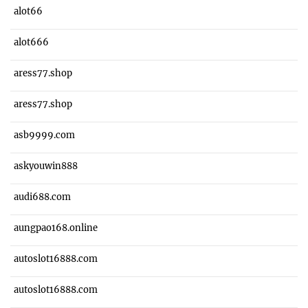
alot66
alot666
aress77.shop
aress77.shop
asb9999.com
askyouwin888
audi688.com
aungpao168.online
autoslot16888.com
autoslot16888.com