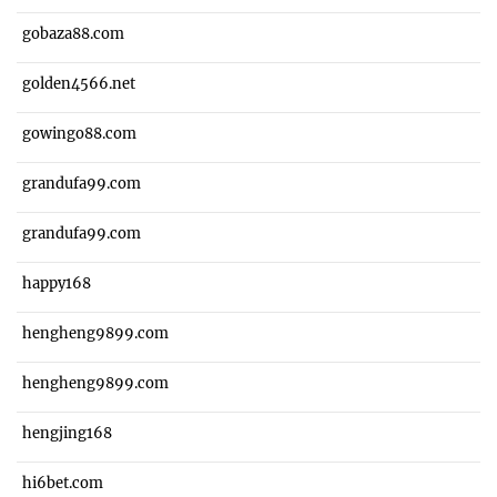
gobaza88.com
golden4566.net
gowingo88.com
grandufa99.com
grandufa99.com
happy168
hengheng9899.com
hengheng9899.com
hengjing168
hi6bet.com