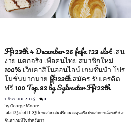
Ff123th 4 December 26 fafa 123 slot เล่น
ง่าย แตกจริง เพื่อคนไทย สมาชิกใหม่
100% เว็บคาสิโนออนไลน์ เกมชั้นนำ โปร
โมชั่นมากมาย ff123th สมัคร รับเครดิต
ฟรี 100 Top 93 by Sylvester Ff123th
1 ธันวาคม 2025
0
by
George Moore
fafa 123 slot
ff123th ทดสอบเล่นฟรีก่อนลงทุนจริง ประสบการณ์ตรงที่ช่วย
ค้นหาเกมที่ใช่สำหรับเรา