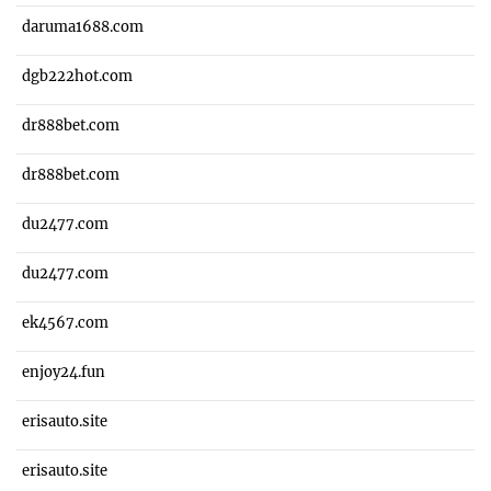
daruma1688.com
dgb222hot.com
dr888bet.com
dr888bet.com
du2477.com
du2477.com
ek4567.com
enjoy24.fun
erisauto.site
erisauto.site