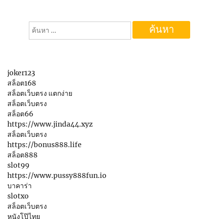
ค้นหา
สำหรับ:
joker123
สล็อต168
สล็อตเว็บตรง แตกง่าย
สล็อตเว็บตรง
สล็อต66
https://www.jinda44.xyz
สล็อตเว็บตรง
https://bonus888.life
สล็อต888
slot99
https://www.pussy888fun.io
บาคาร่า
slotxo
สล็อตเว็บตรง
หนังโป๊ไทย