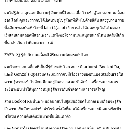
โลกของเกมสล็อตออนไลน์อย่างมาก
ผมไม่รู้จักว่าคุณเคยมีความรู้สึกแบบนี้ไหม… เมื่อก้าวเข้าสู่โลกของเกมสล็อต
ออนไลน์ คุณจะราวกับได้เปิดประตูไปสู่โลกที่เต็มไปด้วยสีสัน แสงวูบวาบ รวม
ทั้งเสียงเพลงบันเทิงใจๆที่ fafa 123 slot เย้ายวนใจให้คุณหยุดไม่ได้ ผมเอง
เริ่มเล่นเกมสล็อตทีแรกเพราะแค่พึงพอใจว่ามันจะสนุกขนาดไหน แต่สิ่งที่เกิด
ขึ้นกลับเกินกว่าที่ผมคาดการณ์
FAFA123 รู้จักกับเกมสล็อตได้รับความนิยมระดับโลก
ผมเริ่มจากเกมสล็อตที่เป็นที่รู้จักระดับโลก อย่าง Starburst, Book of Ra,
และก็ Gonzo’s Quest แต่ละเกมราวกับมีเรื่องราวของตนเอง Starburst ให้
ความรู้ความเข้าใจสึกเสมือนอยู่ในอวกาศ แสงสีเจิดจ้า เครื่องหมายเพชร
ระยิบระยับ ทำให้ทุกการหมุนรู้สึกราวกับกำลังตามล่ารางวัลใหญ่
ส่วน Book of Ra นั้นพาผมย้อนกลับไปสู่สมัยอียิปต์โบราณ ผมเกือบจะรู้สึก
ถึงความเร้นลับของป่าช้าฟาโรห์ ครั้งใดก็ตามได้เครื่องหมายพิเศษ หรือเข้า
ฟรีสปิน ความตื่นเต้นมันมากขึ้นเป็นเท่าตัว
และ Gonzo’s Quest! ผมจำความรู้สึกช่วงแรกที่มองเห็นแอนิเมชันการพัง