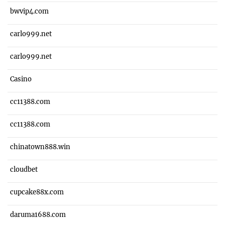
bwvip4.com
carlo999.net
carlo999.net
Casino
cc11388.com
cc11388.com
chinatown888.win
cloudbet
cupcake88x.com
daruma1688.com