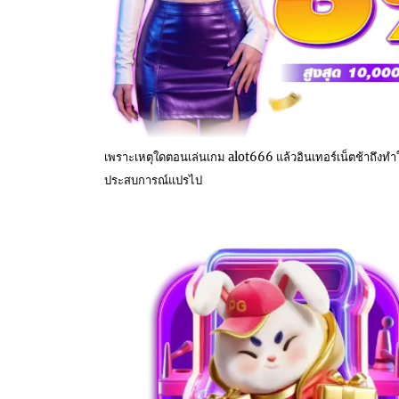
เพราะเหตุใดตอนเล่นเกม alot666 แล้วอินเทอร์เน็ตช้าถึงทำใ
ประสบการณ์แปรไป