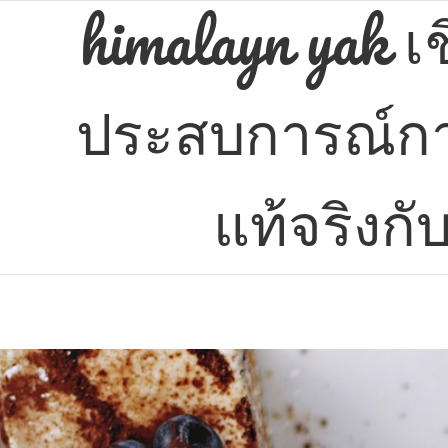
Skip
himalayn yak เ
to
content
ประสบการณ์การ
แท้จริงก