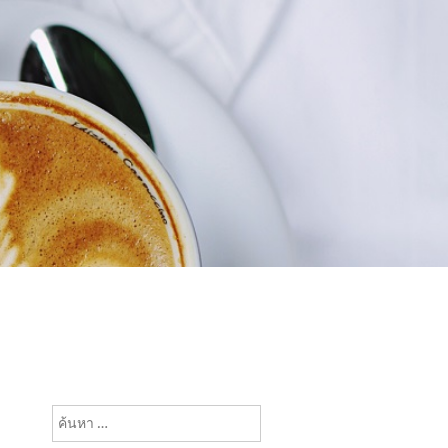
ค้นหา
สำหรับ: