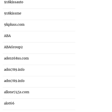
918kissauto
918kissme
9kpluss.com
ABA
ABAGroup2
aden168ss.com
adm789.info
adm789.info
allone745s.com
alot66