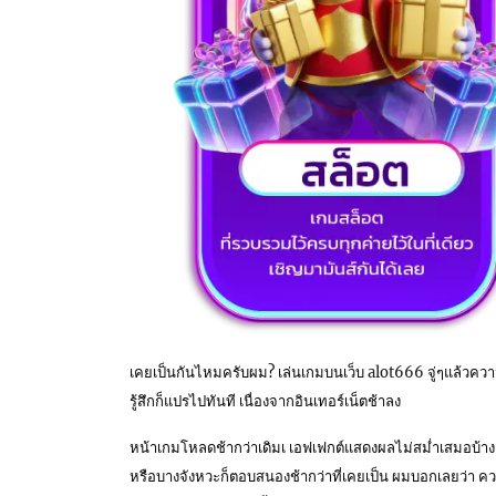
เคยเป็นกันไหมครับผม? เล่นเกมบนเว็บ
alot666
จู่ๆแล้วคว
รู้สึกก็แปรไปทันที เนื่องจากอินเทอร์เน็ตช้าลง
หน้าเกมโหลดช้ากว่าเดิมเ เอฟเฟกต์แสดงผลไม่สม่ำเสมอบ้าง
หรือบางจังหวะก็ตอบสนองช้ากว่าที่เคยเป็น ผมบอกเลยว่า ค