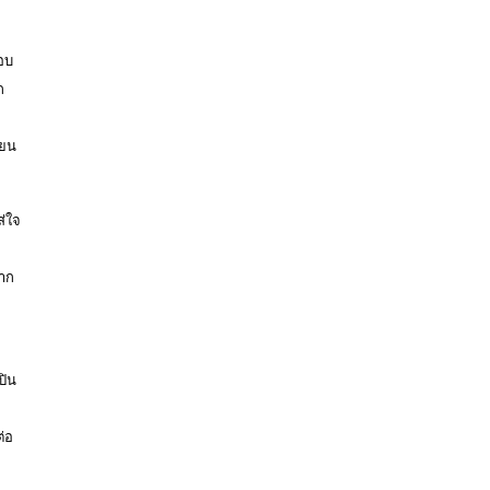
อบ
ก
่ยน
ส่ใจ
จาก
ปิน
ต่อ