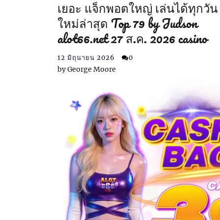
เยอะ แจ็กพอตใหญ่ เล่นได้ทุกวัน
ใหม่ล่าสุด Top 79 by Judson
alot66.net 27 ส.ค. 2026 casino
12 มิถุนายน 2026
0
by
George Moore