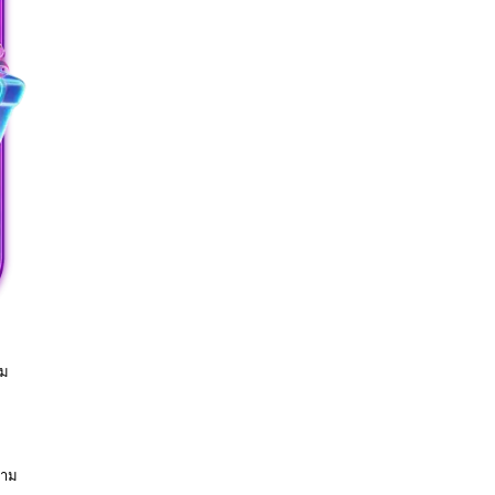
าม
วาม