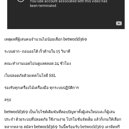
เหตุผลที่ผู้เล่นคนจำนวนไม่น้อยเลือก betworld369
ระบบฝาก-ถอนออโต้ เร็วด้านใน 15 วินาที
คณะทำงานแอดไม่นดูแลตลอด 24 ชั่วโมง
เว็บปลอดภัยด้วยเทคโนโลยี SSL
รองรับทุกเครื่องไม้เครื่องมือ ทุกระบบปฏิบัติการ
สรุป
betworld369 เป็นเว็บไซต์เดิมพันที่ตอบปัญหาทั้งผู้เล่นใหม่และก็ผู้เล่น
ประจำ ด้วยระบบที่ปลอดภัย ใช้งานง่าย โปรโมชั่นจัดเต็ม แล้วก็เกมให้เลือก
หลากหลาย สมัคร betworld369 วันนี้พร้อมรับ
betworld369 เครดิตฟรี