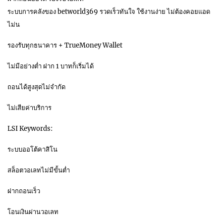
ระบบการคลังของ betworld369 รวดเร็วทันใจ ใช้งานง่าย ไม่ต้องคอยแอด
ไม่น
รองรับทุกธนาคาร + TrueMoney Wallet
ไม่มีอย่างต่ำ ฝาก 1 บาทก็เริ่มได้
ถอนได้สูงสุดไม่จำกัด
ไม่เสียค่าบริการ
LSI Keywords:
ระบบออโต้คาสิโน
สล็อตวอเลทไม่มีขั้นต่ำ
ฝากถอนเร็ว
โอนเงินผ่านวอเลท