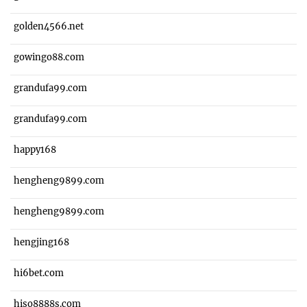
golden4566.net
gowingo88.com
grandufa99.com
grandufa99.com
happy168
hengheng9899.com
hengheng9899.com
hengjing168
hi6bet.com
hiso8888s.com