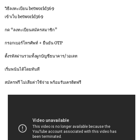
วิธีลงทะเบียน betworld369
เข้าเว็บ betworld369
กด “ลงทะเบียนสมัครสมาชิก”
กรอกเบอร์โทรศัพท์ + ยืนยัน OTP
ตั้งรหัสผ่านรวมทั้งผูกบัญชีธนาคาร/วอเลท
เริ่มพนันได้โดยทันที
สมัครฟรี ไม่เสียค่าใช้จ่าย พร้อมรับเครดิตฟรี