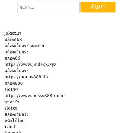
ค้นหา
สำหรับ:
joker123
สล็อต168
สล็อตเว็บตรง แตกง่าย
สล็อตเว็บตรง
สล็อต66
https://www.jinda44.xyz
สล็อตเว็บตรง
https://bonus888.life
สล็อต888
slot99
https://www.pussy888fun.io
บาคาร่า
slotxo
สล็อตเว็บตรง
หนังโป๊ไทย
1xbet