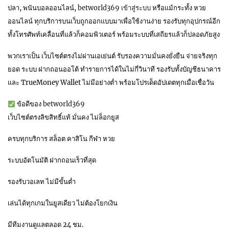
ปลา, พนันบอลออนไลน์,
betworld369 เข้าสู่ระบบ
หรือแม้กระทั้ง หวย
ออนไลน์ ทุกบริการบนเว็บถูกออกแบบมาเพื่อใช้งานง่าย รองรับทุกอุปกรณ์อีก
ทั้งโทรศัพท์เคลื่อนที่แล้วก็คอมพิวเตอร์ พร้อมระบบที่เสถียรแล้วก็ปลอดภัยสูง
พวกเราเป็น เว็บไซต์ตรงไม่ผ่านเอเย่นต์ รับรองความมั่นคงยั่งยืน จ่ายจริงทุก
ยอด ระบบ ฝากถอนออโต้ ทำรายการได้ในไม่กี่วินาที รองรับทั้งบัญชีธนาคาร
และ TrueMoney Wallet ไม่มีอย่างต่ำ พร้อมโปรเด็ดอัปเดตทุกเมื่อเชื่อวัน
ข้อดีของ
betworld369
เว็บไซต์ตรงลิขสิทธิ์แท้ มั่นคง ไม่ล็อกยูส
ครบทุกบริการ สล็อต คาสิโน กีฬา หวย
ระบบอัตโนมัติ ฝากถอนเร็วที่สุด
รองรับวอเลท ไม่มีขั้นต่ำ
เล่นได้ทุกเกมในยูสเดียว ไม่ต้องโยกเงิน
มีทีมงานดูแลตลอด 24 ชม.