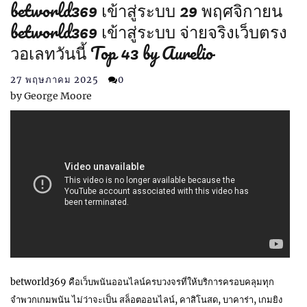
betworld369 เข้าสู่ระบบ 29 พฤศจิกายน
betworld369 เข้าสู่ระบบ จ่ายจริงเว็บตรง
วอเลทวันนี้ Top 43 by Aurelio
27 พฤษภาคม 2025
0
by
George Moore
betworld369 คือเว็บพนันออนไลน์ครบวงจรที่ให้บริการครอบคลุมทุก
จำพวกเกมพนัน ไม่ว่าจะเป็น สล็อตออนไลน์, คาสิโนสด, บาคาร่า, เกมยิง