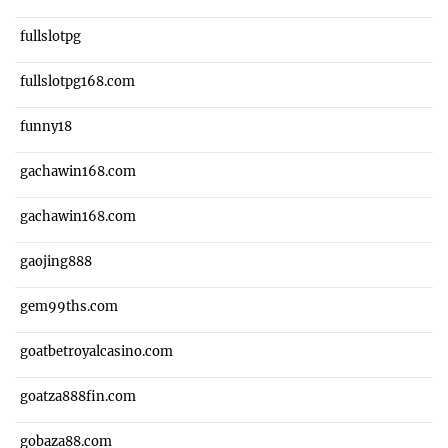
fullslotpg
fullslotpg168.com
funny18
gachawin168.com
gachawin168.com
gaojing888
gem99ths.com
goatbetroyalcasino.com
goatza888fin.com
gobaza88.com