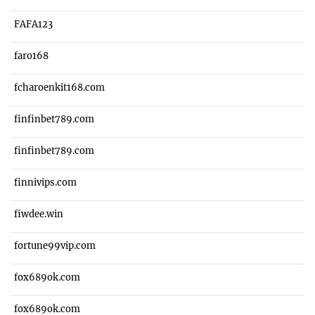
FAFA123
faro168
fcharoenkit168.com
finfinbet789.com
finfinbet789.com
finnivips.com
fiwdee.win
fortune99vip.com
fox689ok.com
fox689ok.com