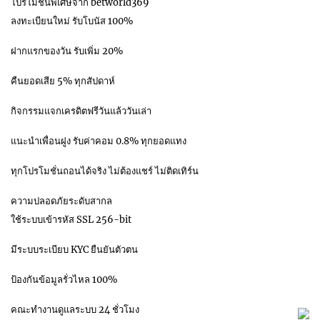
โปรโมชั่นพิเศษจาก betworld369
ลงทะเบียนใหม่ รับโบนัส 100%
ฝากแรกของวัน รับเพิ่ม 20%
คืนยอดเสีย 5% ทุกสัปดาห์
กิจกรรมแจกเครดิตฟรีวันแล้ววันเล่า
แนะนำเพื่อนฝูง รับค่าคอม 0.8% ทุกยอดแทง
ทุกโปรโมชั่นถอนได้จริง ไม่ต้องแชร์ ไม่ติดเทิร์น
ความปลอดภัยระดับสากล
ใช้ระบบเข้ารหัส SSL 256-bit
มีระบบระเบียบ KYC ยืนยันตัวตน
ป้องกันข้อมูลรั่วไหล 100%
คณะทำงานดูแลระบบ 24 ชั่วโมง