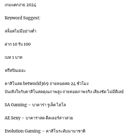
เกมแตกง่าย 2024
Keyword Suggest:
สล็อตไม่มีอย่างต่ำ
ฝาก 10 รับ 100
เบท 1 บาท
ฟรีสปินเยอะ
คาสิโนสด betworld369 ถ่ายทอดสด 24 ชั่วโมง
บันเทิงใจกับคาสิโนสดคุณภาพสูง ถ่ายทอดภาพจริง เสียงชัด ไม่มีดีเลย์
SA Gaming – บาคาร่า รูเล็ต ไฮโล
AE Sexy – บาคาร่าสด ดีลเลอร์สาวสวย
Evolution Gaming – คาสิโนระดับนานาชาติ