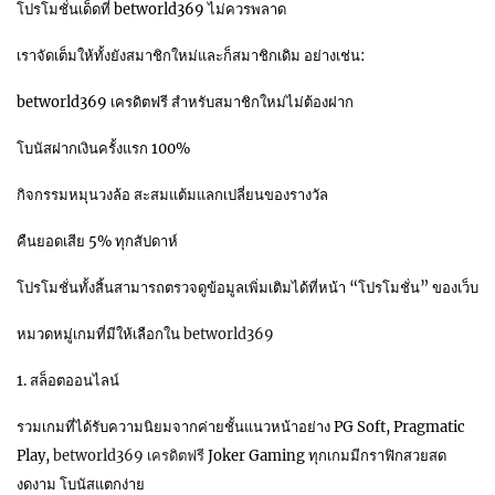
โปรโมชั่นเด็ดที่ betworld369 ไม่ควรพลาด
เราจัดเต็มให้ทั้งยังสมาชิกใหม่และก็สมาชิกเดิม อย่างเช่น:
betworld369 เครดิตฟรี สำหรับสมาชิกใหม่ไม่ต้องฝาก
โบนัสฝากเงินครั้งแรก 100%
กิจกรรมหมุนวงล้อ สะสมแต้มแลกเปลี่ยนของรางวัล
คืนยอดเสีย 5% ทุกสัปดาห์
โปรโมชั่นทั้งสิ้นสามารถตรวจดูข้อมูลเพิ่มเติมได้ที่หน้า “โปรโมชั่น” ของเว็บ
หมวดหมู่เกมที่มีให้เลือกใน
betworld369
1. สล็อตออนไลน์
รวมเกมที่ได้รับความนิยมจากค่ายชั้นแนวหน้าอย่าง PG Soft, Pragmatic
Play,
betworld369 เครดิตฟรี
Joker Gaming ทุกเกมมีกราฟิกสวยสด
งดงาม โบนัสแตกง่าย