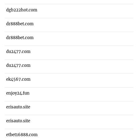
dgb222hot.com
dr888bet.com
dr888bet.com
du2477.com
du2477.com
ek4567.com
enjoy24.fun
erisauto.site
erisauto.site
etbet16888.com