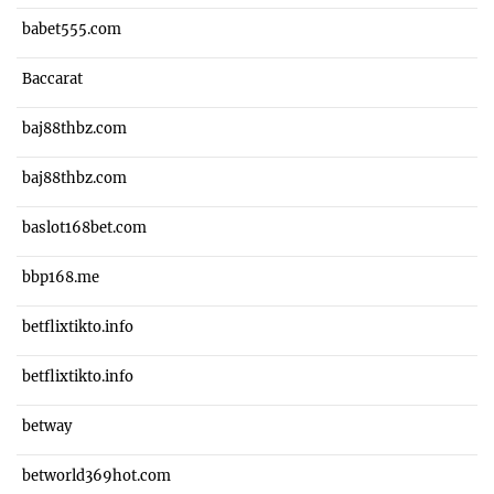
babet555.com
Baccarat
baj88thbz.com
baj88thbz.com
baslot168bet.com
bbp168.me
betflixtikto.info
betflixtikto.info
betway
betworld369hot.com