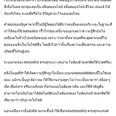
เว็บไหนเชื่อถือได้จริง เว็บไหนแค่เปิดมาคิดบัญชีรวมทั้งหนี ซึ่งปริศนายอดฮิต
ที่เห็นในหลายกลุ่มเลยเป็น สล็อตออนไลน์ สล็อตออนไลน์ ดีไหม เล่นแล้วได้
เงินจริงไหม ระบบดีหรือไม่ มีปัญหาอะไรแอบแฝงไหม
คำตอบของปัญหาพวกนี้ไม่มีผู้ใดตอบได้ดีกว่าคนที่ลองเล่นจริง และในฐานะที่
เราได้ลองใช้ teenoi69 กริ้วโกรธยะหนึ่ง ขอบอกเลยว่าความรู้สึกมันไม่
เหมือนเว็บทั่วๆไปเลยนิดหน่อย เพราะว่าเขามีหลายจุดที่สะดุดตาแบบที่ไม่
ค่อยมองเห็นในเว็บไซต์อื่น โดยยิ่งไปกว่านั้นเรื่องความเที่ยงธรรม และความ
บริสุทธิ์ใจกับผู้เล่น
ระบบเกมของ teenoi69 ครบทุกแนว เล่นง่าย ไม่ต้องย้ายเครดิตให้ปวดศรีษะ
หนึ่งในจุดที่ทำให้เกิดความรู้สึกถูกใจเป็นระบบเกมteenoi888ตรงนี้ไม่ใช่แค่
เยอะ แม้กระนั้นถูกจัดวางมาให้ใช้งานง่ายสุดๆ ไม่ว่าจะเป็นบาคาร่า สล็อต รู
เล็ต เสือมังกร หรือเกมยิงปลาก็ครบแบบไม่ต้องหาเพิ่ม และก็ที่สำคัญคือ
สามารถโยกเงินไปมาได้อัตโนมัติแบบไม่ต้องกดเอง ไม่ต้องรอย้ายเครดิตให้
เสียเวลาราวกับบางเว็บไซต์
นอกเหนือจากนั้นยังมีค่ายเกมชั้นนำให้เลือกเล่นteenoi69 ครบทุกแบรนด์