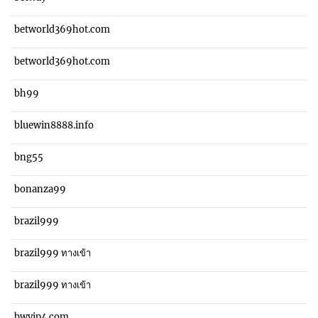
betworld369hot.com
betworld369hot.com
bh99
bluewin8888.info
bng55
bonanza99
brazil999
brazil999 ทางเข้า
brazil999 ทางเข้า
bwvip4.com