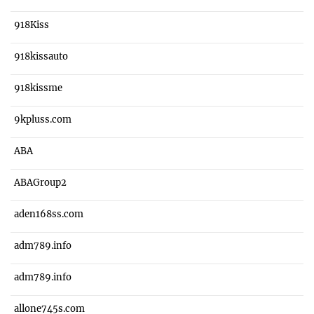
918Kiss
918kissauto
918kissme
9kpluss.com
ABA
ABAGroup2
aden168ss.com
adm789.info
adm789.info
allone745s.com