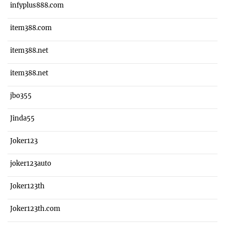
infyplus888.com
item388.com
item388.net
item388.net
jbo355
Jinda55
Joker123
joker123auto
Joker123th
Joker123th.com