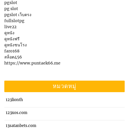
pgslot
pg slot
pgslot เว็บตรง
fullslotpg
live22
ดูหนัง
ดูหนังฟรี
ดูหนังชนโรง
faro168
สล็อต456
https://www.puntaek66.me
หมวดหมู่
123lionth
123xos.com
13satanbets.com