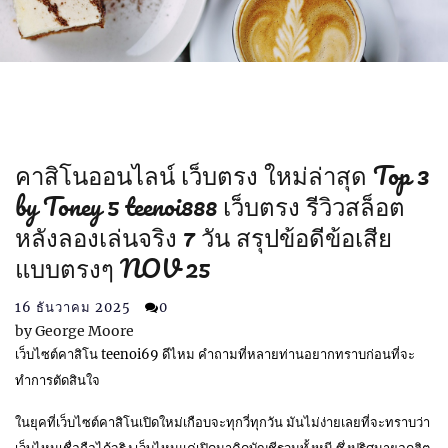
คาสิโนออนไลน์ เว็บตรง ใหม่ล่าสุด Top 3
by Toney 5 teenoi888 เว็บตรง รีวิวสล็อต
หลังลองเล่นจริง 7 วัน สรุปข้อดีข้อเสีย
แบบตรงๆ NOV 25
16 ธันวาคม 2025
0
by
George Moore
เว็บไซต์คาสิโน teenoi69 ดีไหม คำถามที่หลายท่านอยากทราบก่อนที่จะ
ทำการตัดสินใจ
ในยุคที่เว็บไซต์คาสิโนเปิดใหม่เกือบจะทุกวี่ทุกวัน มันไม่ง่ายเลยที่จะทราบว่า