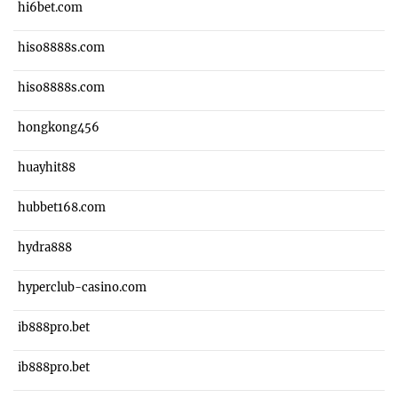
hi6bet.com
hiso8888s.com
hiso8888s.com
hongkong456
huayhit88
hubbet168.com
hydra888
hyperclub-casino.com
ib888pro.bet
ib888pro.bet