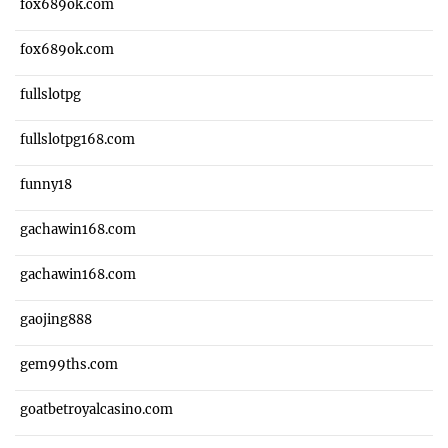
fox689ok.com
fox689ok.com
fullslotpg
fullslotpg168.com
funny18
gachawin168.com
gachawin168.com
gaojing888
gem99ths.com
goatbetroyalcasino.com