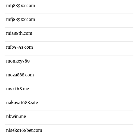
mfj889xx.com
mfj889xx.com
mia88th.com
mib555s.com
monkey789
moza888.com
msx168.me
nakoya1688.site
nbwin.me
niseko168bet.com