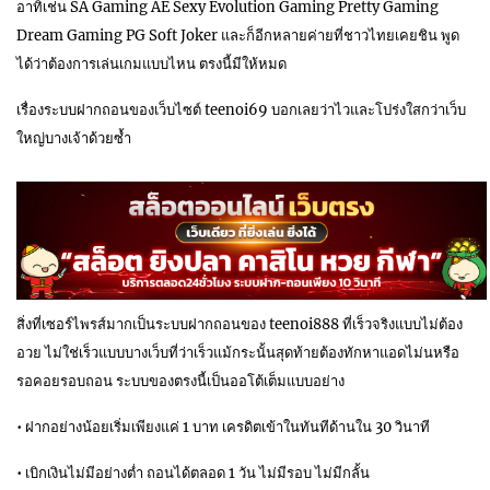
อาทิเช่น SA Gaming AE Sexy Evolution Gaming Pretty Gaming
Dream Gaming PG Soft Joker และก็อีกหลายค่ายที่ชาวไทยเคยชิน พูด
ได้ว่าต้องการเล่นเกมแบบไหน ตรงนี้มีให้หมด
เรื่องระบบฝากถอนของเว็บไซต์ teenoi69 บอกเลยว่าไวและโปร่งใสกว่าเว็บ
ใหญ่บางเจ้าด้วยซ้ำ
สิ่งที่เซอร์ไพรส์มากเป็นระบบฝากถอนของ teenoi888 ที่เร็วจริงแบบไม่ต้อง
อวย ไม่ใช่เร็วแบบบางเว็บที่ว่าเร็วแม้กระนั้นสุดท้ายต้องทักหาแอดไม่นหรือ
รอคอยรอบถอน ระบบของตรงนี้เป็นออโต้เต็มแบบอย่าง
• ฝากอย่างน้อยเริ่มเพียงแค่ 1 บาท เครดิตเข้าในทันทีด้านใน 30 วินาที
• เบิกเงินไม่มีอย่างต่ำ ถอนได้ตลอด 1 วัน ไม่มีรอบ ไม่มีกลั้น