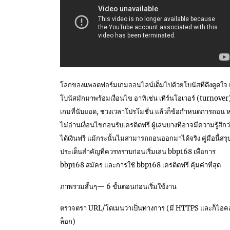
โลกของแพลตฟอร์มเกมออนไลน์เต็มไปด้วยโบนัสที่ดึงดูดใจ 
โบนัสมักมาพร้อมเงื่อนไข อาทิเช่น เทิร์นโอเวอร์ (turnover
เกมที่นับยอด, ช่วงเวลาโปรโมชั่น แล้วก็ข้อกำหนดการถอน 
ไม่อ่านเงื่อนไขก่อนรับเครดิตฟรี ผู้เล่นบางทีอาจมีความรู้สึกว
ได้เงินฟรี แม้กระนั้นไม่สามารถถอนออกมาได้จริง คู่มือนี้สรุ
ประเด็นสำคัญที่ควรทราบก่อนเริ่มเล่น bbp168 เพื่อการ
bbp168 สมัคร และการใช้ bbp168 เครดิตฟรี คุ้มค่าที่สุด
ภาพรวมสั้นๆ— 6 ขั้นตอนก่อนเริ่มใช้งาน
ตรวจตรา URL/โดเมนว่าเป็นทางการ (มี HTTPS และก็ไอ
ล็อก)