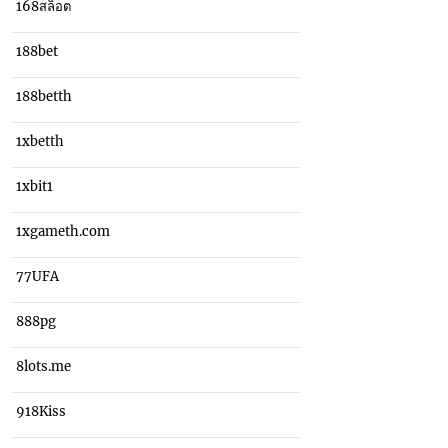
168สล็อต
188bet
188betth
1xbetth
1xbit1
1xgameth.com
77UFA
888pg
8lots.me
918Kiss