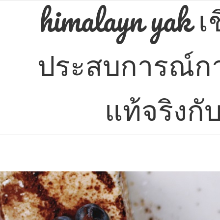
Skip
himalayn yak เ
to
content
ประสบการณ์การ
แท้จริงก