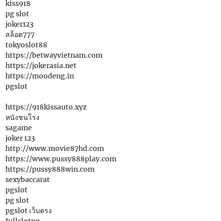
kiss918
pg slot
joker123
สล็อต777
tokyoslot88
https://betwayvietnam.com
https://jokerasia.net
https://moodeng.in
pgslot
https://918kissauto.xyz
หนังชนโรง
sagame
joker 123
http://www.movie87hd.com
https://www.pussy888play.com
https://pussy888win.com
sexybaccarat
pgslot
pg slot
pgslot เว็บตรง
fullslotpg