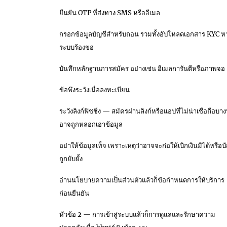
ยืนยัน OTP ที่ส่งทาง SMS หรืออีเมล
กรอกข้อมูลบัญชีสำหรับถอน รวมทั้งอัปโหลดเอกสาร KYC ห
ระบบร้องขอ
บันทึกหลักฐานการสมัคร อย่างเช่น อีเมลการันตีหรือภาพจอ
ข้อพึงระวังเมื่อลงทะเบียน
ระวังลิงก์ฟิชชิ่ง — สมัครผ่านลิงก์หรือแอปที่ไม่น่าเชื่อถือบาง
อาจถูกหลอกเอาข้อมูล
อย่าให้ข้อมูลเท็จ เพราะเหตุว่าอาจจะก่อให้เบิกเงินมิได้หรือบ
ถูกยับยั้ง
อ่านนโยบายความเป็นส่วนตัวแล้วก็ข้อกำหนดการให้บริการ
ก่อนยืนยัน
หัวข้อ 2 — การเข้าสู่ระบบแล้วก็การดูแลและรักษาความ