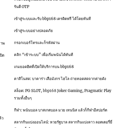
รันตี OTP
เข้าสู่ระบบและรับ bbp168 เครดิตฟรี ได้โดยทันที
เข้าสู่ระบบอย่างปลอดภัย
กรอกเบอร์โทรและก็รหัสผ่าน
ภาพ
คลิก “เข้าระบบ” เพื่อเริ่มพนันได้ทันที
ปิด
เกมยอดฮิตที่เปิดให้บริการบน bbp168
คาสิโนสด: บาคาร่า เสือมังกร ไฮโล ถ่ายทอดสดจากค่ายดัง
สล็อต: PG SLOT,
bbp168
Joker Gaming, Pragmatic Play
รวมทั้งอื่นๆ
กีฬา: พนันบอล บาสเกตบอล มวย เทนนิส แล้วก็กีฬาอีสปอร์ต
้ว
สลากกินแบ่งออนไลน์: หวยรัฐบาล สลากกินแบ่งลาว ลอตเตอรี่ยี่