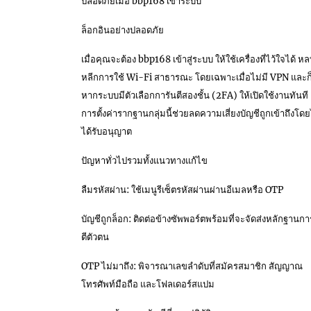
ปลอดภัยเมื่อ bbp168 เข้าระบบ
ล็อกอินอย่างปลอดภัย
เมื่อคุณจะต้อง bbp168 เข้าสู่ระบบ ให้ใช้เครื่องที่ไว้ใจได้ ห
หลีกการใช้ Wi-Fi สาธารณะ โดยเฉพาะเมื่อไม่มี VPN และก
หากระบบมีตัวเลือกการันตีสองชั้น (2FA) ให้เปิดใช้งานทันที
การตั้งค่ารากฐานกลุ่มนี้ช่วยลดความเสี่ยงบัญชีถูกเข้าถึงโดย
ได้รับอนุญาต
ปัญหาทั่วไปรวมทั้งแนวทางแก้ไข
ลืมรหัสผ่าน: ใช้เมนูรีเซ็ตรหัสผ่านผ่านอีเมลหรือ OTP
บัญชีถูกล็อก: ติดต่อข้างซัพพอร์ตพร้อมที่จะจัดส่งหลักฐานกา
ตีตัวตน
OTP ไม่มาถึง: พิจารณาเลขลำดับที่สมัครสมาชิก สัญญาณ
โทรศัพท์มือถือ และโฟลเดอร์สแปม