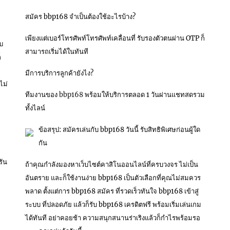
สมัคร bbp168 จำเป็นต้องใช้อะไรบ้าง?
เพียงแต่เบอร์โทรศัพท์โทรศัพท์เคลื่อนที่ รับรองตัวตนผ่าน OTP ก็
ลบ
สามารถเริ่มได้ในทันที
็
มีการบริการลูกค้ายังไง?
ไม่
ทีมงานของ
bbp168
พร้อมให้บริการตลอด 1 วันผ่านแชทสดรวม
ทั้งไลน์
ข้อสรุป: สมัครเล่นกับ bbp168 วันนี้ รับสิทธิพิเศษก่อนผู้ใด
กัน
รัน
ถ้าคุณกำลังมองหาเว็บไซต์คาสิโนออนไลน์ที่ครบวงจร ไม่เป็น
อันตราย และก็ใช้งานง่าย bbp168 เป็นตัวเลือกที่คุณไม่สมควร
พลาด ตั้งแต่การ bbp168 สมัคร ที่รวดเร็วทันใจ bbp168 เข้าสู่
ระบบ ที่ปลอดภัย แล้วก็รับ bbp168 เครดิตฟรี พร้อมเริ่มเล่นเกม
ได้ทันที อย่าคอยช้า ความสนุกสนานร่าเริงแล้วก็กำไรพร้อมรอ