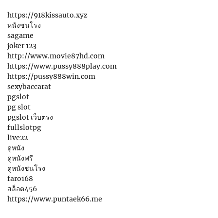
https://918kissauto.xyz
หนังชนโรง
sagame
joker 123
http://www.movie87hd.com
https://www.pussy888play.com
https://pussy888win.com
sexybaccarat
pgslot
pg slot
pgslot เว็บตรง
fullslotpg
live22
ดูหนัง
ดูหนังฟรี
ดูหนังชนโรง
faro168
สล็อต456
https://www.puntaek66.me