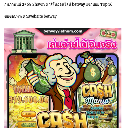
กุมภาพันธ์ 2568 Shawn คาสิโนออนไลน์ betway แจกบ่อย Top 16
ขอขอบพระคุณwebsite
betway