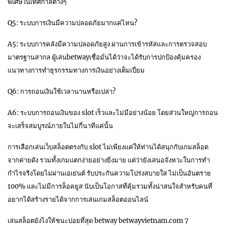
พิเศษในเทศกาลต่างๆ
Q5: ระบบการเงินมีความปลอดภัยมากแค่ไหน?
A5: ระบบการคลังมีความปลอดภัยสูง ผ่านการเข้ารหัสและการตรวจสอบ
มาตรฐานสากล ผู้เล่นbetwayเชื่อมั่นได้ว่าจะได้รับการปกป้องคุ้มครอง
แนวทางการทำธุรกรรมทางการเงินอย่างเต็มเปี่ยม
Q6: การถอนเงินใช้เวลานานหรือเปล่า?
A6: ระบบการถอนเงินของ slot เร็วและไม่มีอย่างน้อย โดยส่วนใหญ่การถอน
จะเสร็จสมบูรณ์ภายในไม่กี่นาทีแค่นั้น
การเลือกเล่นเว็บสล็อตตรงกับ slot ไม่เพียงแค่ให้ท่านได้สนุกกับเกมสล็อต
จากค่ายดัง รวมทั้งเกมแตกง่ายอย่างยิ่งมาย แต่ว่ายังเสนอจังหวะในการทำ
กำไรจริงโดยไม่ผ่านเอเย่นต์ รับประกันความโปร่งสบายใส ไม่เป็นอันตราย
100% และไม่มีการล็อคยูส นับเป็นโอกาสที่คุ้มรวมทั้งน่าสนใจสำหรับคนที่
อยากได้สร้างรายได้จากการเล่นเกมสล็อตออนไลน์
เล่นสล็อตยังไงให้ชนะบ่อยที่สุด betway betwayvietnam.com 7