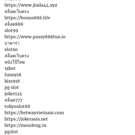
https://www.jinda44.xyz
สล็อตเว็บตรง
https://bonus888.life
สล็อต888
slot99
https://www.pussy888fun.io
บาคาร่า
slotxo
สล็อตเว็บตรง
หนังโป๊ไทย
1xbet
funny18
kiss918
pg slot
joker123
สล็อต777
tokyoslot88
https://betwayvietnam.com
https://jokerasia.net
https://moodeng.in
pgslot