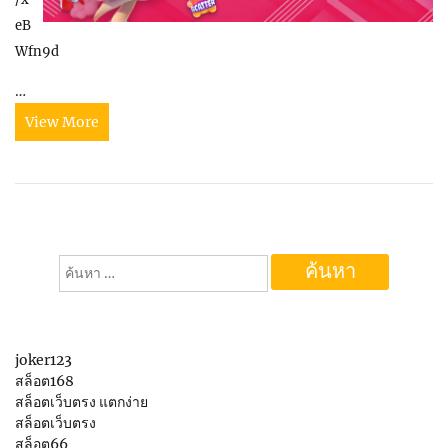
eB
Wfn9d
…
View More
ค้นหา
สำหรับ:
joker123
สล็อต168
สล็อตเว็บตรง แตกง่าย
สล็อตเว็บตรง
สล็อต66