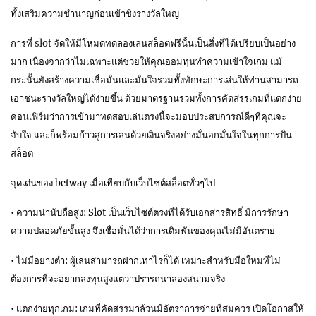
ทั้งเสริมความชำนาญก่อนเข้าชิงรางวัลใหญ่
การที่
slot
จัดให้มีโหมดทดลองเล่นสล็อตฟรีนั้นเป็นสิ่งที่ได้เปรียบเป็นอย่าง
มาก เนื่องจากว่าไม่เฉพาะแต่ช่วยให้คุณออมทุนทำความเข้าใจเกม แม้
กระนั้นยังสร้างความเชื่อมั่นและมั่นใจรวมทั้งทักษะการเล่นให้ท่านสามารถ
เอาชนะรางวัลใหญ่ได้ง่ายขึ้น ด้วยมาตรฐานรวมทั้งการคัดสรรเกมที่แตกง่าย
คอนเฟิร์มว่าการเข้ามาทดสอบเล่นตรงนี้จะมอบประสบการณ์ดีๆที่คุณจะ
จับใจ และก็พร้อมก้าวสู่การเล่นด้วยเงินจริงอย่างมั่นอกมั่นใจในทุกการปั่น
สล็อต
จุดเด่นของ betway เมื่อเทียบกับเว็บไซต์สล็อตทั่วๆไป
• ความน่านับถือสูง: Slot เป็นเว็บไซต์ตรงที่ได้รับเอกสารสิทธิ์ มีการรักษา
ความปลอดภัยขั้นสูง จึงเชื่อมั่นได้ว่าการเดิมพันของคุณไม่มีอันตราย
• ไม่มีอย่างต่ำ: ผู้เล่นสามารถฝากเท่าไรก็ได้ เหมาะสำหรับมือใหม่ที่ไม่
ต้องการที่จะอยากลงทุนสูงแต่ว่าปรารถนาลองสนามจริง
• แตกง่ายทุกเกม: เกมที่คัดสรรมาล้วนมีอัตราการจ่ายที่สมควร เปิดโอกาสให้