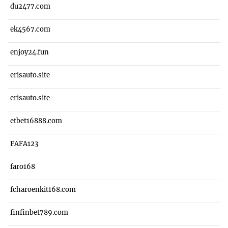
du2477.com
ek4567.com
enjoy24.fun
erisauto.site
erisauto.site
etbet16888.com
FAFA123
faro168
fcharoenkit168.com
finfinbet789.com