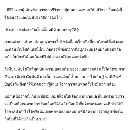
• มีรีวิวจากผู้เล่นจริง: การอ่านรีวิวจากผู้เล่นเก่าจะช่วยให้แน่ใจว่าเว็บแห่งนี้
ได้เงินจริงและไม่มีประวัติการฉ้อโกง
ประสบการณ์ตรงกับเว็บสล็อตที่ดี monkey789
ภายหลังจากค้นหาข้อมูล ผมพบเว็บไซต์สล็อตเว็บหนึ่งที่ตอบโจทย์ทั้งปวงเลย
นะครับ เว็บไซต์แห่งนี้เป็น เว็บตรงที่รองต่อกรถือทุกระบบ เล่นผ่านแอปหรือ
หน้าเว็บไซต์ได้เลย โดยที่ไม่ต้องดาวน์โหลดแอปเสริม
สิ่งที่ประทับจิตใจที่สุดเป็น ความปลอดภัย ของระบบการคลัง ครั้งใดก็ตามฝาก
เงิน เครดิตเข้าในทันที และก็การถอนเงินก็เร็วมากมาย ไม่เกิน 3 นาทีเงินเข้า
บัญชีจริง ซึ่งทำให้เกิดความรู้สึกแน่ใจว่าการเล่นทุกครั้งไม่มีความเสี่ยง
นอกเหนือจากนี้ เว็บไซต์ยังมี เกมสล็อตให้เลือกมากมายแล้วก็แตกง่าย ไม่ว่า
จะเป็นสล็อตคลาสสิกหรือสล็อตวิดีโอ โบนัสแล้วก็แจ็คพอตออกจะถี่ ทำให้มี
โอกาสทำกำไรได้จริง ผมเองเคยทดสอบเล่นเกมที่มีอัตราการจ่ายสูงเพียงไม่
กี่สปินก็ได้รางวัลเป็นประจำ