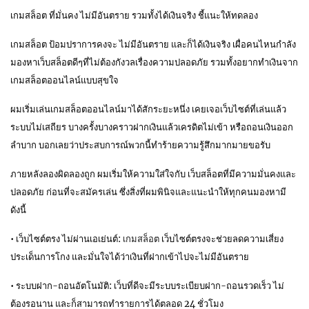
เกมสล็อต ที่มั่นคง ไม่มีอันตราย รวมทั้งได้เงินจริง ชี้แนะให้ทดลอง
เกมสล็อต ป้อมปราการคงจะ ไม่มีอันตราย และก็ได้เงินจริง เผื่อคนไหนกำลัง
มองหาเว็บสล็อตดีๆที่ไม่ต้องกังวลเรื่องความปลอดภัย รวมทั้งอยากทำเงินจาก
เกมสล็อตออนไลน์แบบสุขใจ
ผมเริ่มเล่นเกมสล็อตออนไลน์มาได้สักระยะหนึ่ง เคยเจอเว็บไซต์ที่เล่นแล้ว
ระบบไม่เสถียร บางครั้งบางคราวฝากเงินแล้วเครดิตไม่เข้า หรือถอนเงินออก
ลำบาก บอกเลยว่าประสบการณ์พวกนี้ทำร้ายความรู้สึกมากมายขอรับ
ภายหลังลองผิดลองถูก ผมเริ่มให้ความใส่ใจกับ เว็บสล็อตที่มีความมั่นคงและ
ปลอดภัย ก่อนที่จะสมัครเล่น ซึ่งสิ่งที่ผมพินิจและแนะนำให้ทุกคนมองหามี
ดังนี้
• เว็บไซต์ตรง ไม่ผ่านเอเย่นต์:
เกมสล็อต
เว็บไซต์ตรงจะช่วยลดความเสี่ยง
ประเด็นการโกง และมั่นใจได้ว่าเงินที่ฝากเข้าไปจะไม่มีอันตราย
• ระบบฝาก-ถอนอัตโนมัติ: เว็บที่ดีจะมีระบบระเบียบฝาก-ถอนรวดเร็ว ไม่
ต้องรอนาน และก็สามารถทำรายการได้ตลอด 24 ชั่วโมง