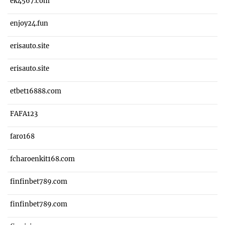
ek4567.com
enjoy24.fun
erisauto.site
erisauto.site
etbet16888.com
FAFA123
faro168
fcharoenkit168.com
finfinbet789.com
finfinbet789.com