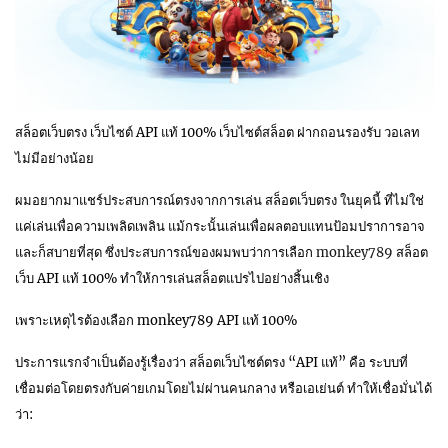
สล็อตเว็บตรง เว็บไซต์ API แท้ 100% เว็บไซต์สล็อต ฝากถอนรองรับ วอเลท
ไม่มีอย่างน้อย
ผมอยากมาแชร์ประสบการณ์ตรงจากการเล่น สล็อตเว็บตรง ในยุคนี้ ที่ไม่ใช่
แค่เล่นเพื่อความเพลิดเพลิน แม้กระนั้นเล่นเพื่อผลตอบแทนป้อมปราการอาจ
และก็สบายที่สุด ซึ่งประสบการณ์ของผมพบว่าการเลือก
monkey789
สล็อต
เว็บ API แท้ 100% ทำให้การเล่นสล็อตแปรไปอย่างสิ้นเชิง
เพราะเหตุไรต้องเลือก monkey789 API แท้ 100%
ประการแรกจำเป็นต้องรู้เรื่องว่า สล็อตเว็บไซต์ตรง “API แท้” คือ ระบบที่
เชื่อมต่อโดยตรงกับค่ายเกมโดยไม่ผ่านคนกลาง หรือเอเย่นต์ ทำให้เชื่อมั่นได้
ว่า: