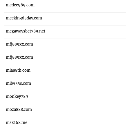
medee989.com
meekin365day.com
megawaysbet789.net
mfj889xx.com
mfj889xx.com
mia88th.com
mib555s.com
monkey789
moza888.com
msx168.me