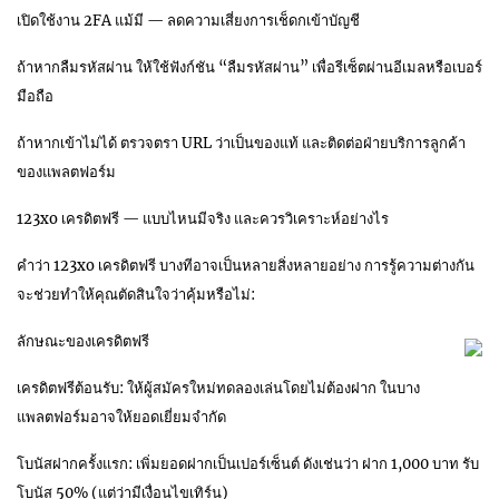
เปิดใช้งาน 2FA แม้มี — ลดความเสี่ยงการเช็ดกเข้าบัญชี
ถ้าหากลืมรหัสผ่าน ให้ใช้ฟังก์ชัน “ลืมรหัสผ่าน” เพื่อรีเซ็ตผ่านอีเมลหรือเบอร์
มือถือ
ถ้าหากเข้าไม่ได้ ตรวจตรา URL ว่าเป็นของแท้ และติดต่อฝ่ายบริการลูกค้า
ของแพลตฟอร์ม
123xo เครดิตฟรี — แบบไหนมีจริง และควรวิเคราะห์อย่างไร
คำว่า 123xo เครดิตฟรี บางทีอาจเป็นหลายสิ่งหลายอย่าง การรู้ความต่างกัน
จะช่วยทำให้คุณตัดสินใจว่าคุ้มหรือไม่:
ลักษณะของเครดิตฟรี
เครดิตฟรีต้อนรับ: ให้ผู้สมัครใหม่ทดลองเล่นโดยไม่ต้องฝาก ในบาง
แพลตฟอร์มอาจให้ยอดเยี่ยมจำกัด
โบนัสฝากครั้งแรก: เพิ่มยอดฝากเป็นเปอร์เซ็นต์ ดังเช่นว่า ฝาก 1,000 บาท รับ
โบนัส 50% (แต่ว่ามีเงื่อนไขเทิร์น)