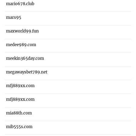
mario678.club
mars95
maxworld99.fun
medee989.com
meekin365day.com
megawaysbet789.net
mfj889xx.com
mfj889xx.com
mia88th.com
mib555s.com