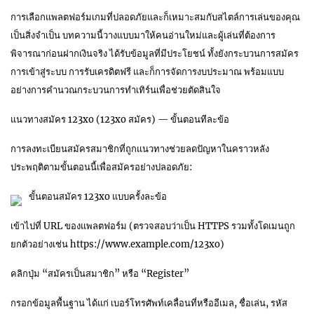
การเลือกแพลตฟอร์มเกมที่ปลอดภัยและก็เหมาะสมกับสไตล์การเล่นของคุณ
เป็นสิ่งจำเป็น บทความนี้วางแบบมาให้คนอ่านใหม่และผู้เล่นที่ต้องการ
พิจารณาก่อนฝากเงินจริง ได้รับข้อมูลที่มีประโยชน์ ทั้งยังกระบวนการสมัคร
การเข้าสู่ระบบ การรับเครดิตฟรี และก็การจัดการงบประมาณ พร้อมแบบ
อย่างการคำนวณกระบวนการทำเทิร์นเพื่อช่วยตัดสินใจ
แนวทางสมัคร 123xo (123xo สมัคร) — ขั้นตอนทีละข้อ
การลงทะเบียนสมัครสมาชิกที่ถูกแนวทางช่วยลดปัญหาในคราวหลัง
ประพฤติตามขั้นตอนนี้เพื่อสมัครอย่างปลอดภัย:
ขั้นตอนสมัคร 123xo แบบครั้งละข้อ
เข้าไปที่ URL ของแพลตฟอร์ม (ตรวจสอบว่าเป็น HTTPS รวมทั้งโดเมนถูก
ยกตัวอย่างเช่น https://www.example.com/123xo)
คลิกปุ่ม “สมัครเป็นสมาชิก” หรือ “Register”
กรอกข้อมูลพื้นฐาน ได้แก่ เบอร์โทรศัพท์เคลื่อนที่หรืออีเมล, ชื่อเล่น, รหัส