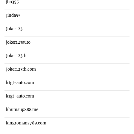
jbo355
Jinda55
Joker123
joker123auto
Joker123th
Joker123th.com
k1gt-auto.com
k1gt-auto.com
khumsup888.me
kingromans789.com