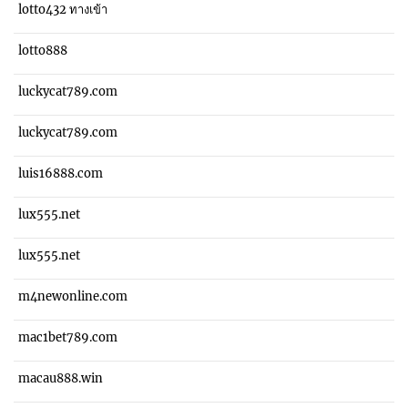
lotto432 ทางเข้า
lotto888
luckycat789.com
luckycat789.com
luis16888.com
lux555.net
lux555.net
m4newonline.com
mac1bet789.com
macau888.win