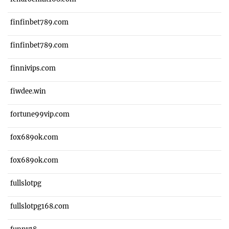
finfinbet789.com
finfinbet789.com
finnivips.com
fiwdee.win
fortune99vip.com
fox689ok.com
fox689ok.com
fullslotpg
fullslotpg168.com