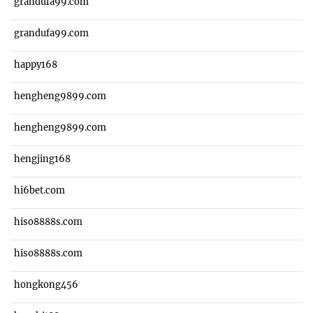
grandufa99.com
grandufa99.com
happy168
hengheng9899.com
hengheng9899.com
hengjing168
hi6bet.com
hiso8888s.com
hiso8888s.com
hongkong456