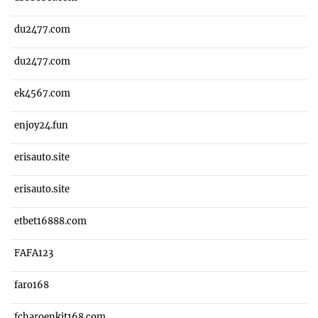
du2477.com
du2477.com
ek4567.com
enjoy24.fun
erisauto.site
erisauto.site
etbet16888.com
FAFA123
faro168
fcharoenkit168.com