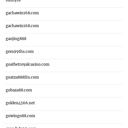
funny18
gachawin168.com
gachawin168.com
gaojing888
gem99ths.com
goatbetroyalcasino.com
goatza888fin.com
gobaza88.com
golden4566.net
gowingo88.com