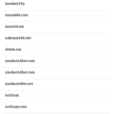
monkey789
moza888.com
msx168.me
nakoya1688.site
nbwin.me
niseko168bet.com
niseko168bet.com
niseko168bet.net
no1huay
no1huay.com