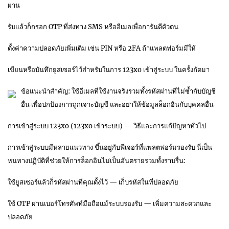
ผ่าน
รับแล้วก็กรอก OTP ที่ส่งทาง SMS หรืออีเมลเพื่อการันตีตัวตน
ตั้งค่าความปลอดภัยเพิ่มเติม เช่น PIN หรือ 2FA ถ้าแพลตฟอร์มมีให้
เขียนหรือบันทึกยูสเซอร์ไว้สำหรับในการ 123xo เข้าสู่ระบบ ในครั้งถัดมา
ข้อแนะนำสำคัญ: ใช้อีเมลที่ใช้งานจริงรวมทั้งรหัสผ่านที่ไม่ซ้ำกับบัญชี
อื่น เพื่อปกป้องการถูกเจาะบัญชี และอย่าให้ข้อมูลล็อกอินกับบุคคลอื่น
การเข้าสู่ระบบ 123xo (123xo เข้าระบบ) — วิธีและการแก้ปัญหาทั่วไป
การเข้าสู่ระบบมีหลายแนวทาง ขึ้นอยู่กับฟีเจอร์ที่แพลตฟอร์มรองรับ นี่เป็น
หนทางปฏิบัติที่ช่วยให้การล็อกอินไม่เป็นอันตรายรวมทั้งราบรื่น:
ใช้ยูสเซอร์แล้วก็รหัสผ่านที่คุณตั้งไว้ — เก็บรหัสในที่ปลอดภัย
ใช้ OTP ผ่านเบอร์โทรศัพท์มือถือแม้ระบบรองรับ — เพิ่มความสะดวกและ
ปลอดภัย