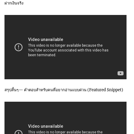
ฝากเงินจริง
สรุปสั้นๆ— คำตอบสำหรับคนที่อยากอ่านแบบด่วน (Featured Snippet)