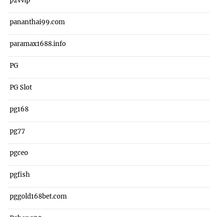
p2vvip
pananthai99.com
paramax1688.info
PG
PG Slot
pg168
pg77
pgceo
pgfish
pggold168bet.com