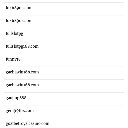
fox689ok.com
fox689ok.com
fullslotpg
fullslotpg168.com
funny18
gachawin168.com
gachawin168.com
gaojing888
gem99ths.com
goatbetroyalcasino.com