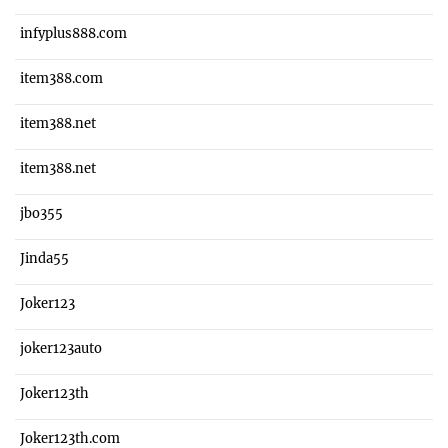
infyplus888.com
item388.com
item388.net
item388.net
jbo355
Jinda55
Joker123
joker123auto
Joker123th
Joker123th.com