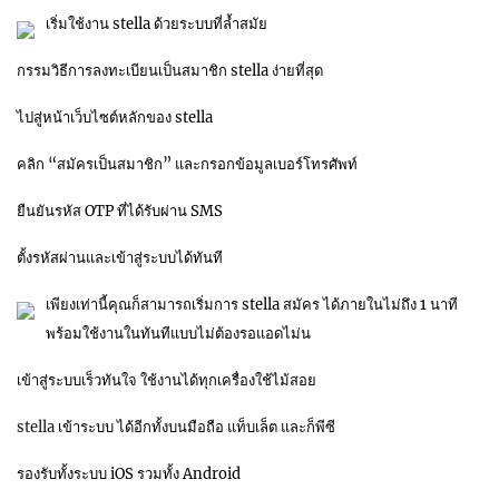
เริ่มใช้งาน stella ด้วยระบบที่ล้ำสมัย
กรรมวิธีการลงทะเบียนเป็นสมาชิก stella ง่ายที่สุด
ไปสู่หน้าเว็บไซต์หลักของ stella
คลิก “สมัครเป็นสมาชิก” และกรอกข้อมูลเบอร์โทรศัพท์
ยืนยันรหัส OTP ที่ได้รับผ่าน SMS
ตั้งรหัสผ่านและเข้าสู่ระบบได้ทันที
เพียงเท่านี้คุณก็สามารถเริ่มการ stella สมัคร ได้ภายในไม่ถึง 1 นาที
พร้อมใช้งานในทันทีแบบไม่ต้องรอแอดไม่น
เข้าสู่ระบบเร็วทันใจ ใช้งานได้ทุกเครื่องใช้ไม้สอย
stella
เข้าระบบ ได้อีกทั้งบนมือถือ แท็บเล็ต และก็พีซี
รองรับทั้งระบบ iOS รวมทั้ง Android