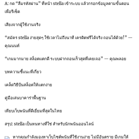
A: กด “ลืมรหัสผ่าน” ที่หน้า stella เข้าระบบ แล้วกรอกข้อมูลตามขั้นตอน
เพื่อรีเซ็ต
เสียงจากผู้ใช้งานจริง
“สมัคร stella ง่ายสุดๆ ใช้เวลาไม่ถึงนาที เครดิตฟรีได้จริง ถอนได้ด้วย!” —
คุณนนท์
“เกมมากมาย สล็อตแตกดี ระบบฝากถอนเร็วสุดที่เคยเจอ” — คุณพลอย
บทความชี้แนะที่เกี่ยว
เคล็ดวิธีปั่นสล็อตให้แตกง่าย
คู่มือเล่นบาคาร่าพื้นฐาน
เทียบเว็บพนันที่ดีเยี่ยมที่สุดในไทย
สรุป: stella เป็นหนทางที่ใช่ สำหรับนักพนันออนไลน์
หากคุณกำลังมองหาเว็บไซต์พนันที่ใช้งานง่าย ไม่มีอันตราย มีเกมให้