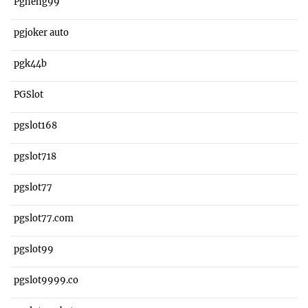
Pgheng99
pgjoker auto
pgk44b
PGSlot
pgslot168
pgslot718
pgslot77
pgslot77.com
pgslot99
pgslot9999.co