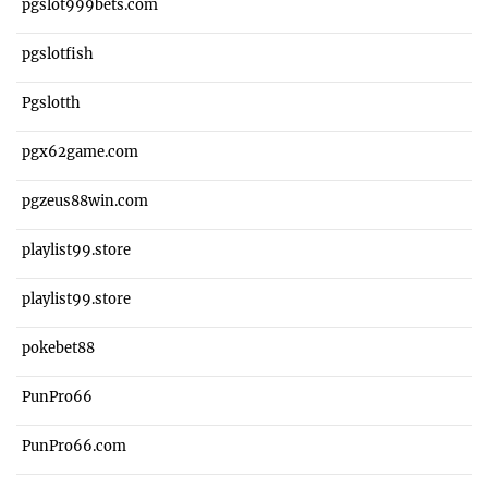
pgslot999bets.com
pgslotfish
Pgslotth
pgx62game.com
pgzeus88win.com
playlist99.store
playlist99.store
pokebet88
PunPro66
PunPro66.com