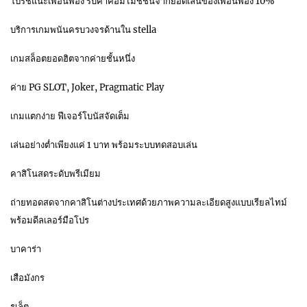
โปรชี้แนะเพื่อนพ้อง รับค่าคอมไม่ชชันจากยอดเล่นของเพื่อนพ้อง 10%
บริการเกมพนันครบวงจรด้านใน stella
เกมสล็อตยอดฮิตจากค่ายชั้นหนึ่ง
ค่าย PG SLOT, Joker, Pragmatic Play
เกมแตกง่าย ฟีเจอร์โบนัสจัดเต็ม
เล่นอย่างต่ำเพียงแค่ 1 บาท พร้อมระบบทดสอบเล่น
คาสิโนสดระดับพรีเมียม
ถ่ายทอดสดจากคาสิโนต่างประเทศด้วยภาพความละเอียดสูงแบบเรียลไทม์
พร้อมดีลเลอร์มือโปร
บาคาร่า
เสือมังกร
รูเล็ต