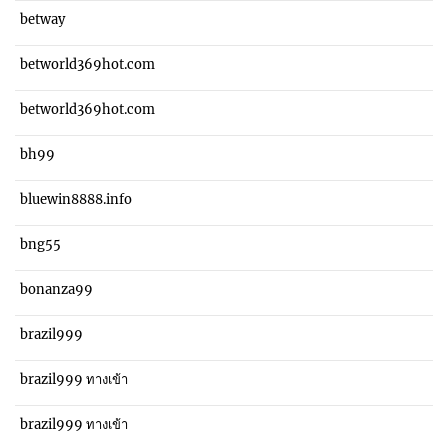
betway
betworld369hot.com
betworld369hot.com
bh99
bluewin8888.info
bng55
bonanza99
brazil999
brazil999 ทางเข้า
brazil999 ทางเข้า