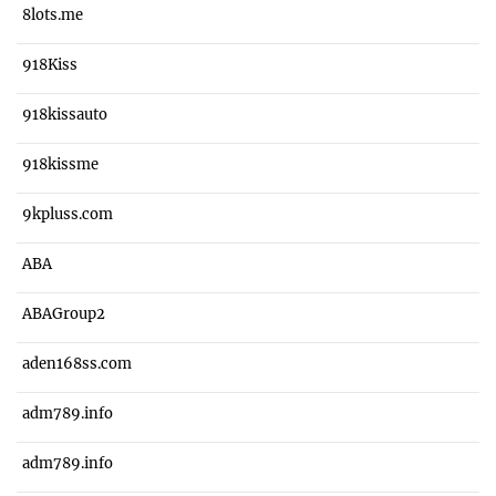
8lots.me
918Kiss
918kissauto
918kissme
9kpluss.com
ABA
ABAGroup2
aden168ss.com
adm789.info
adm789.info