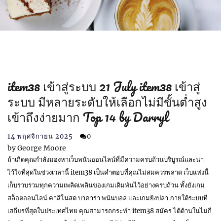
item38 เข้าสู่ระบบ 21 July item38 เข้าสู่
ระบบ มีหลายระดับให้เลือกไม่มีขั้นต่ำสูง
เข้าถึงง่ายมาก Top 14 by Darryl
14 พฤศจิกายน 2025
0
by
George Moore
ถ้าเกิดคุณกำลังมองหาเว็บพนันออนไลน์ที่มีความครบถ้วนบริบูรณ์และน่า
ไว้ใจที่สุดในช่วงเวลานี้ item38 เป็นคำตอบที่คุณไม่สมควรพลาด เว็บแห่งนี้
เก็บรวบรวมทุกความเพลิดเพลินของเกมเดิมพันไว้อย่างครบถ้วน ทั้งยังเกม
สล็อตออนไลน์ คาสิโนสด บาคาร่า พนันบอล และเกมยิงปลา ภายใต้ระบบที่
เสถียรที่สุดในประเทศไทย คุณสามารถกระทำ item38 สมัคร ได้ด้านในไม่กี่