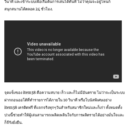
วินาที และเข้าระบบเพื่อเริ่มต้นการเล่นได้ทันที ไม่ว่าคุณจะอยู่ไหนก็
สนุกสนานได้ตลอด 24 ชั่วโมง.
จุดแข็งของ item38 คือความสบาย เร็ว และก็ไม่มีอันตราย ไม่ว่าจะเป็นระบบ
ฝากถอนออโต้ที่ทำรายการได้ภายใน 10 วินาที หรือโบนัสพิเศษอย่าง
item38 เครดิตฟรี ที่แจกจริงทุกๆวันสำหรับสมาชิกใหม่และก็เก่า ทั้งหมดทั้ง
ปวงนี้ช่วยทำให้ผู้เล่นสามารถเพลิดเพลินใจกับการผลิตรายได้อย่างมั่นใจและ
ก็จีรังยั่งยืน.