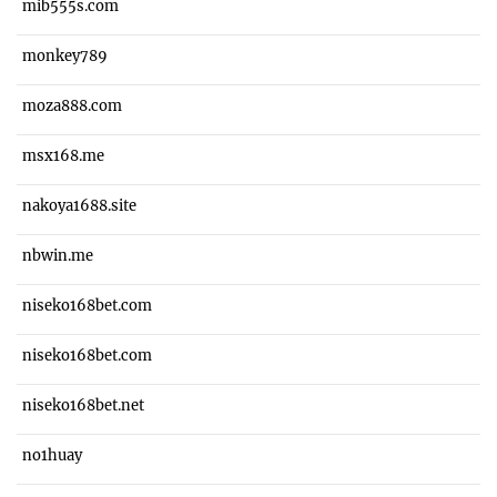
mib555s.com
monkey789
moza888.com
msx168.me
nakoya1688.site
nbwin.me
niseko168bet.com
niseko168bet.com
niseko168bet.net
no1huay