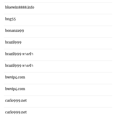
bluewin8888.info
bng55
bonanza99
brazil999
brazil999 ทางเข้า
brazil999 ทางเข้า
bwvip4.com
bwvip4.com
carlo999.net
carlo999.net