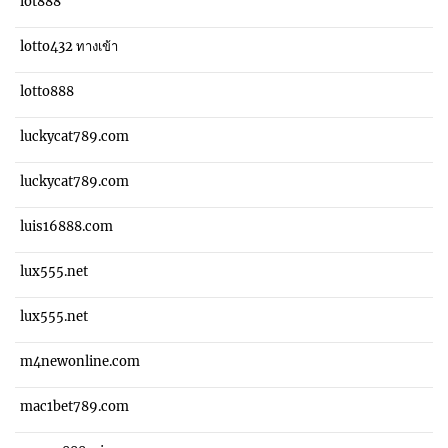
lot888
lotto432 ทางเข้า
lotto888
luckycat789.com
luckycat789.com
luis16888.com
lux555.net
lux555.net
m4newonline.com
mac1bet789.com