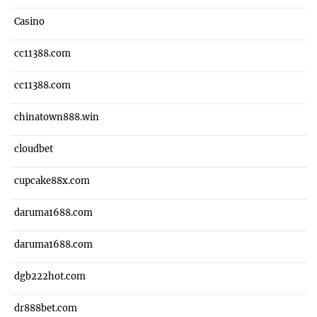
Casino
cc11388.com
cc11388.com
chinatown888.win
cloudbet
cupcake88x.com
daruma1688.com
daruma1688.com
dgb222hot.com
dr888bet.com