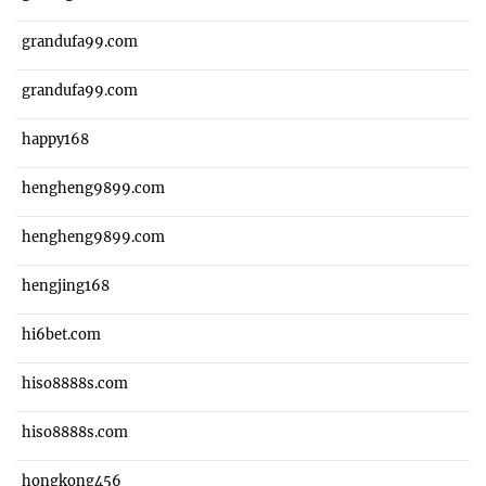
grandufa99.com
grandufa99.com
happy168
hengheng9899.com
hengheng9899.com
hengjing168
hi6bet.com
hiso8888s.com
hiso8888s.com
hongkong456