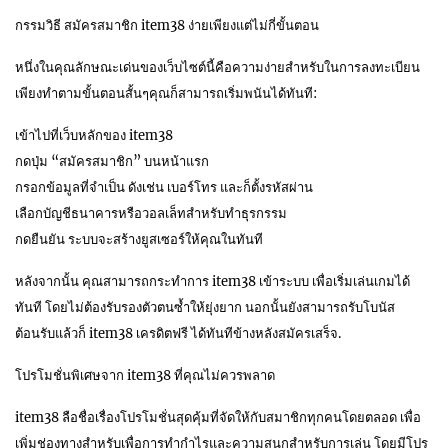
กรรมวิธี สมัครสมาชิก item38 ง่ายเพียงแต่ไม่กี่ขั้นตอน
หนึ่งในคุณลักษณะเด่นของเว็บไซต์นี้คือความง่ายสำหรับในการลงทะเบียน
เพียงทำตามขั้นตอนสั้นๆคุณก็สามารถเริ่มพนันได้ทันที:
เข้าไปที่เว็บหลักของ item38
กดปุ่ม “สมัครสมาชิก” บนหน้าแรก
กรอกข้อมูลที่จำเป็น ดังเช่น เบอร์โทร และก็ตั้งรหัสผ่าน
เลือกบัญชีธนาคารหรือวอลเล็ทสำหรับทำธุรกรรม
กดยืนยัน ระบบจะสร้างยูสเซอร์ให้คุณในทันที
หลังจากนั้น คุณสามารถกระทำการ item38 เข้าระบบ เพื่อเริ่มเล่นเกมได้
ทันที โดยไม่ต้องรับรองตัวตนซ้ำให้ยุ่งยาก นอกนั้นยังสามารถรับโบนัส
ต้อนรับแล้วก็ item38 เครดิตฟรี ได้ทันทีข้างหลังสมัครเสร็จ.
โปรโมชั่นพิเศษจาก item38 ที่คุณไม่ควรพลาด
item38 ลือชื่อเรื่องโปรโมชั่นสุดคุ้มที่จัดให้กับสมาชิกทุกคนโดยตลอด เพื่อ
เพิ่มช่องทางสำหรับเพื่อการทำกำไรและความสนุกสำหรับการเล่น โดยมีโปร