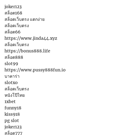
joker123
สล็อต168
สล็อตเว็บตรง แตกง่าย
สล็อตเว็บตรง
สล็อต66
https://www.jinda44.xyz
สล็อตเว็บตรง
https://bonus888.life
สล็อต888
slot99
https://www.pussy888fun.io
บาคาร่า
slotxo
สล็อตเว็บตรง
หนังโป๊ไทย
1xbet
funny18
kiss918
pg slot
joker123
สล็อต777