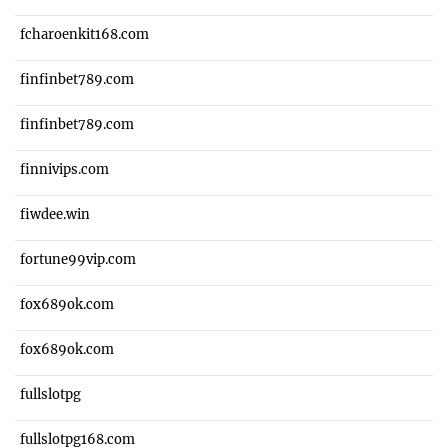
fcharoenkit168.com
finfinbet789.com
finfinbet789.com
finnivips.com
fiwdee.win
fortune99vip.com
fox689ok.com
fox689ok.com
fullslotpg
fullslotpg168.com