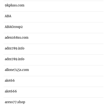
9kpluss.com
ABA
ABAGroup2
aden168ss.com
adm789.info
adm789.info
allone745s.com
alot66
alot666
aress77.shop