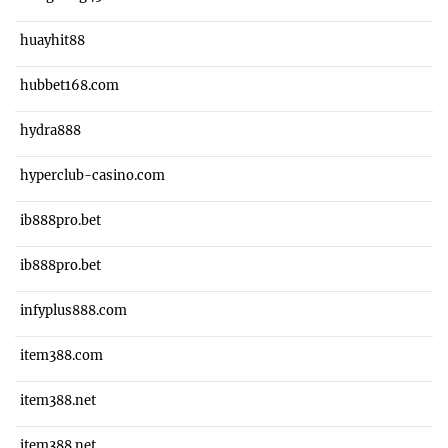
huayhit88
hubbet168.com
hydra888
hyperclub-casino.com
ib888pro.bet
ib888pro.bet
infyplus888.com
item388.com
item388.net
item388.net