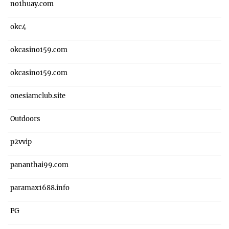
no1huay.com
okc4
okcasino159.com
okcasino159.com
onesiamclub.site
Outdoors
p2vvip
pananthai99.com
paramax1688.info
PG