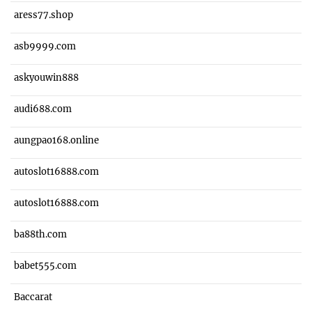
aress77.shop
asb9999.com
askyouwin888
audi688.com
aungpao168.online
autoslot16888.com
autoslot16888.com
ba88th.com
babet555.com
Baccarat