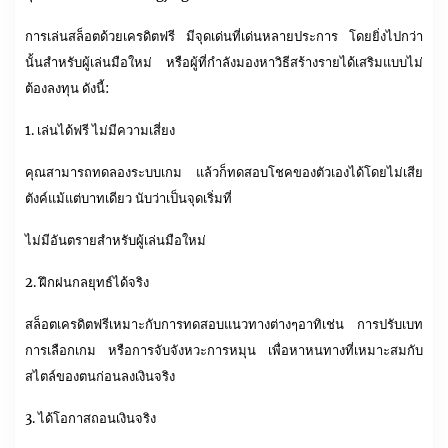
การเล่นสล็อตด้วยเครดิตฟรี มีจุดเด่นที่เด่นหลายประการ โดยยิ่งไปกว่า
นั้นสำหรับผู้เล่นมือใหม่ หรือผู้ที่กำลังมองหาวิธีสร้างรายได้เสริมแบบไม่
ต้องลงทุน ดังนี้:
1. เล่นได้ฟรี ไม่มีความเสี่ยง
คุณสามารถทดลองระบบเกม แล้วก็ทดสอบโชคของตัวเองได้โดยไม่เสีย
ตังค์แม้แต่บาทเดียว นับว่าเป็นจุดเริ่มที่
ไม่มีอันตรายสำหรับผู้เล่นมือใหม่
2. ฝึกฝนกลยุทธ์ได้จริง
สล็อตเครดิตฟรีเหมาะกับการทดสอบแนวทางต่างๆอาทิเช่น การปรับเบท
การเลือกเกม หรือการจับจังหวะการหมุน เพื่อหาหนทางที่เหมาะสมกับ
สไตล์ของตนก่อนลงเงินจริง
3. ได้โอกาสถอนเงินจริง