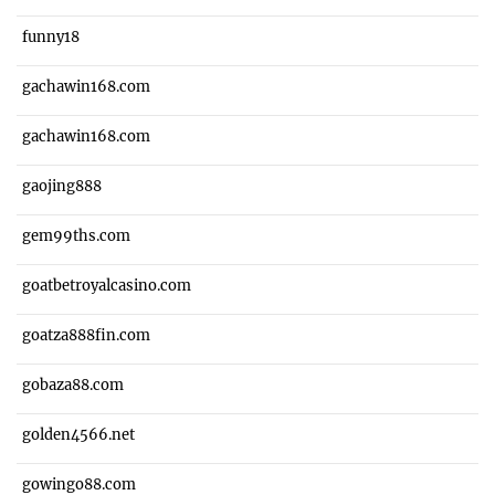
funny18
gachawin168.com
gachawin168.com
gaojing888
gem99ths.com
goatbetroyalcasino.com
goatza888fin.com
gobaza88.com
golden4566.net
gowingo88.com