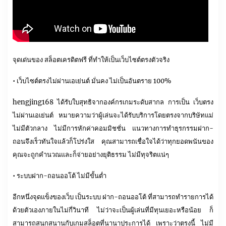
จุดเด่นของ สล็อตเครดิตฟรี ที่ทำให้เป็นเว็บไซต์ตรงตัวจริง
• เว็บไซต์ตรงไม่ผ่านเอเย่นต์ มั่นคง ไม่เป็นอันตราย 100%
hengjing168 ได้รับใบสุทธิจากองค์กรเกมระดับสากล การเป็น เว็บตรง
ไม่ผ่านเอเย่นต์ หมายความว่าผู้เล่นจะได้รับบริการโดยตรงจากบริษัทแม่
ไม่มีตัวกลาง ไม่มีการหักค่าคอมมิชชั่น แนวทางการทำธุรกรรมฝาก-
ถอนจึงเร็วทันใจแล้วก็โปร่งใส คุณสามารถเชื่อใจได้ว่าทุกยอดพนันของ
คุณจะถูกคำนวณและก็จ่ายอย่างยุติธรรม ไม่มีทุจริตแน่ๆ
• ระบบฝาก-ถอนออโต้ ไม่มีขั้นต่ำ
อีกหนึ่งจุดแข็งของเว็บ เป็นระบบ ฝาก-ถอนออโต้ ที่สามารถทำรายการได้
ด้วยตัวเองภายในไม่กี่วินาที ไม่ว่าจะเป็นผู้เล่นที่มีทุนเยอะหรือน้อย ก็
สามารถสนุกสนานกับเกมสล็อตที่นานาประการได้ เพราะว่าตรงนี้ ไม่มี