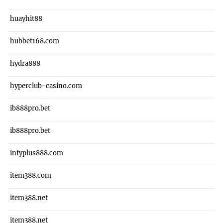
huayhit88
hubbet168.com
hydra888
hyperclub-casino.com
ib888pro.bet
ib888pro.bet
infyplus888.com
item388.com
item388.net
item388.net