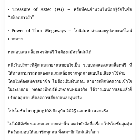
• Treasure of Aztec (PG) – หรือที่คนจำนวนไม่น้อยรู้จักในชื่อ
“สล็อตสาวถ้ำ”
• Power of Thor Megaways – โบนัสมหาศาลและรูปแบบเพย์ไลน์
มากมาย
ทดสอบเล่น สล็อตเครดิตฟรี ไม่ต้องสมัครก็เล่นได้
หนึ่งในบริการที่ผู้เล่นหลายๆคนชอบใจเป็น ระบบทดลองเล่นสล็อตฟรี ที่
ให้ท่านสามารถทดลองเล่นเกมสล็อตจากทุกค่ายแบบไม่เสียค่าใช้จ่าย
โดยไม่ต้องสมัครสมาชิก ไม่ต้องเติมเงินก่อน สามารถฝึกหัดความเข้าใจ
ในระบบเกม ทดลองฟีพบร์พิเศษก่อนพนันจริง ได้วางแผนการเล่นแล้วก็
ปรับกลอุบาย เพื่อลดการเสี่ยงก่อนลงทุนจริง
โปรโมชั่น hengjing168 ปัจจุบัน 2025 แจกหนัก แจกจริง
ไม่ได้มีดีเพียงแค่เกมแตกง่ายเท่านั้น แต่ว่ายังลือชื่อเรื่อง โปรโมชั่นสุดคุ้ม
ที่พร้อมมอบให้สมาชิกทุกคน ทั้งสมาชิกใหม่แล้วก็เก่า