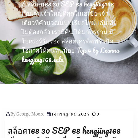
สล็อต168 30 SEP 68 hengjing168
เว็บเกมเจ้าใหญ่ที่สุดในเอเชีย เจ้า
เดียวที่คำนวณแบบเรียลไทม์ เล่นเสีย
ไม่ต้องกลัว เรามีคืน ได้มาตรฐาน มี
ใบเซอร์รับรอง สล็อตเครดิตฟรี เปิด
โอกาสให้คนทุนน้อย Top 4 by Leanna
hengjing168.sale
By
George Moore
13 กรกฎาคม 2025
0
สล็อต168 30 SEP 68 hengjing168