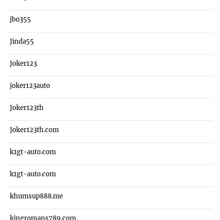
jbo355
Jinda55
Joker123
joker123auto
Joker123th
Joker123th.com
k1gt-auto.com
k1gt-auto.com
khumsup888.me
kingromans789.com