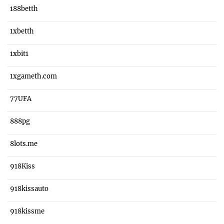
188betth
1xbetth
1xbit1
1xgameth.com
77UFA
888pg
8lots.me
918Kiss
918kissauto
918kissme