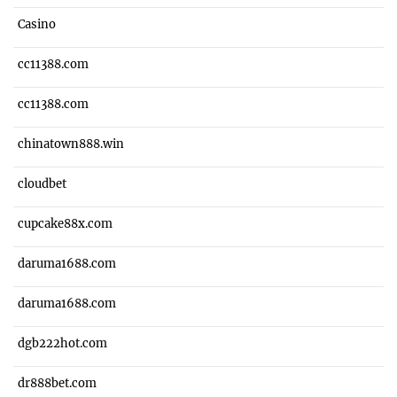
Casino
cc11388.com
cc11388.com
chinatown888.win
cloudbet
cupcake88x.com
daruma1688.com
daruma1688.com
dgb222hot.com
dr888bet.com