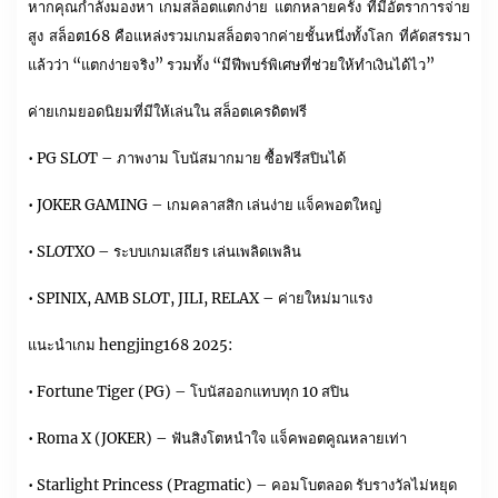
หากคุณกำลังมองหา เกมสล็อตแตกง่าย แตกหลายครั้ง ที่มีอัตราการจ่าย
สูง สล็อต168 คือแหล่งรวมเกมสล็อตจากค่ายชั้นหนึ่งทั้งโลก ที่คัดสรรมา
แล้วว่า “แตกง่ายจริง” รวมทั้ง “มีฟีพบร์พิเศษที่ช่วยให้ทำเงินได้ไว”
ค่ายเกมยอดนิยมที่มีให้เล่นใน สล็อตเครดิตฟรี
• PG SLOT – ภาพงาม โบนัสมากมาย ซื้อฟรีสปินได้
• JOKER GAMING – เกมคลาสสิก เล่นง่าย แจ็คพอตใหญ่
• SLOTXO – ระบบเกมเสถียร เล่นเพลิดเพลิน
• SPINIX, AMB SLOT, JILI, RELAX – ค่ายใหม่มาแรง
แนะนำเกม hengjing168 2025:
• Fortune Tiger (PG) – โบนัสออกแทบทุก 10 สปิน
• Roma X (JOKER) – ฟันสิงโตหนำใจ แจ็คพอตคูณหลายเท่า
• Starlight Princess (Pragmatic) – คอมโบตลอด รับรางวัลไม่หยุด