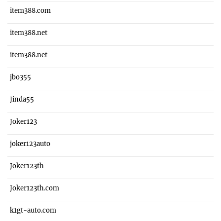
item388.com
item388.net
item388.net
jbo355
Jinda55
Joker123
joker123auto
Joker123th
Joker123th.com
k1gt-auto.com