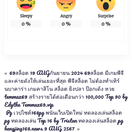
Sleepy
Angry
Surprise
0
%
0
%
0
%
«
69สล็อต 19 AUGกันยายน 2024 69สล็อต มีเกมพีจี
และค่ายดังให้เล่นเยอะที่สุด พีจีสล็อต ไม่ต้องทำเทิร์
นบาคาร่า เกมคาสิโน สล็อต ยิงปลา ป๊อกเด้ง หวย
temmax69 สร้างรายได้ต่อเดือนกว่า 100,000 Top 90 by
Edythe Temmax69.vip
Pg เวปไซต์168pg พนันเว็บเปิดใหม่ ทดลองเล่นสล็อต
pg ทดลองเล่น Top 16 by Tristan ทดลองเล่นสล็อต pg
hengjing168.news 9 AUG 2567
»