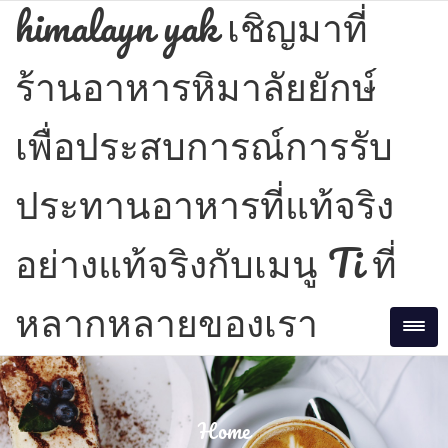
Skip
himalayn yak เชิญมาที่
to
content
ร้านอาหารหิมาลัยยักษ์
เพื่อประสบการณ์การรับ
ประทานอาหารที่แท้จริง
อย่างแท้จริงกับเมนู Ti ที่
หลากหลายของเรา
Tog
Home