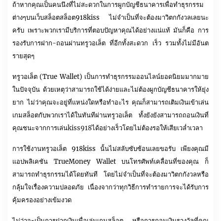
ถ้าหากคุณเป็นคนนึงที่ไม่สะดวกในการผูกบัญชีธนาคารเพื่อทำธุรกรรม
ต่างๆบนเว็บสล็อตสล็อต918kiss ไม่จำเป็นที่จะต้องมาวิตกกังวลเลยนะ
ครับ เพราะพวกเรามีบริการที่ตอบปัญหาคุณได้อย่างแน่แท้ มันก็คือ การ
รองรับการฝาก-ถอนผ่านทรูวอเล็ต ที่อีกทั้งสะดวก เร็ว รวมทั้งไม่มีอันต
รายสุดๆ
ทรูวอเล็ต (True Wallet) เป็นการทำธุรกรรมออนไลน์ยอดนิยมมากมาย
ในปัจจุบัน ด้วยเหตุว่าสามารถใช้ได้ง่ายและไม่ต้องผูกบัญชีธนาคารให้ยุ่ง
ยาก ไม่ว่าคุณจะอยู่ที่แหน่งใดหรือทำอะไร คุณก็สามารถเติมเงินเข้าเล่น
เกมสล็อตกับพวกเราได้ในทันทีผ่านทรูวอเล็ต ทั้งยังยังสามารถถอนเงินที่
คุณชนะจากการเล่น
kiss918
ได้อย่างเร็วโดยไม่ต้องรอให้เสียเวล่ำเวลา
การใช้งานทรูวอเล็ต 918kiss นั้นไม่สลับซับซ้อนเลยขอรับ เพียงคุณมี
แอปพลิเคชัน TrueMoney Wallet บนโทรศัพท์เคลื่อนที่ของคุณ ก็
สามารถทำธุรกรรมได้โดยทันที โดยไม่จำเป็นที่จะต้องมาวิตกกังวลหรือ
กลุ้มใจเรื่องความปลอดภัย เนื่องจากว่าทุกวิธีการทำรายการจะได้รับการ
คุ้มครองอย่างเข้มงวด
ไม่ว่าจะเป็นการฝากเงินเพื่อเล่นเกมสล็อต หรือการถอนเงินรางวัลที่คุณ