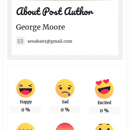
About Post Author
George Moore
seoaba01@gmail.com
Happy
Sad
Excited
0
%
0
%
0
%