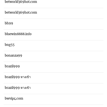
betworld369hot.com
betworld369hot.com
bh99
bluewin8888.info
bng55
bonanza99
brazil999
brazil999 ทางเข้า
brazil999 ทางเข้า
bwvip4.com