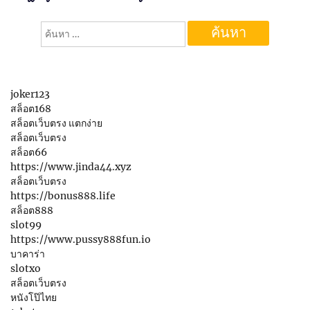
ค้นหา
สำหรับ:
joker123
สล็อต168
สล็อตเว็บตรง แตกง่าย
สล็อตเว็บตรง
สล็อต66
https://www.jinda44.xyz
สล็อตเว็บตรง
https://bonus888.life
สล็อต888
slot99
https://www.pussy888fun.io
บาคาร่า
slotxo
สล็อตเว็บตรง
หนังโป๊ไทย