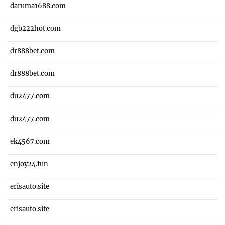
daruma1688.com
dgb222hot.com
dr888bet.com
dr888bet.com
du2477.com
du2477.com
ek4567.com
enjoy24.fun
erisauto.site
erisauto.site