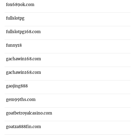
fox689ok.com
fullslotpg
fullslotpg168.com
funny18
gachawin168.com
gachawin168.com
gaojing888
gem99ths.com
goatbetroyalcasino.com
goatza888fin.com