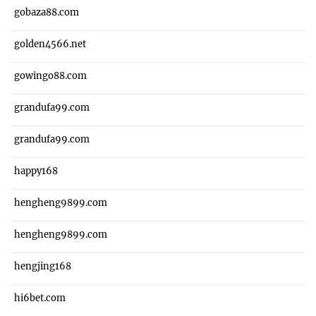
gobaza88.com
golden4566.net
gowingo88.com
grandufa99.com
grandufa99.com
happy168
hengheng9899.com
hengheng9899.com
hengjing168
hi6bet.com