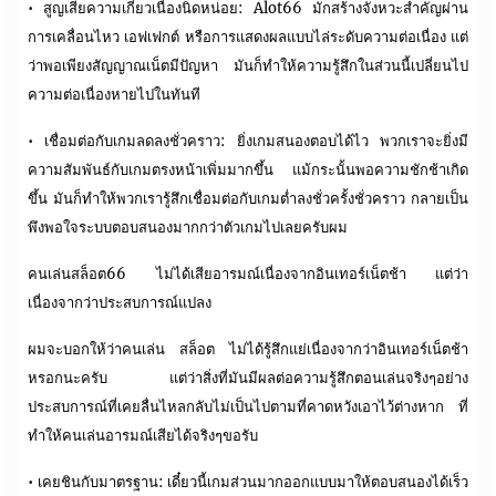
• สูญเสียความเกี่ยวเนื่องนิดหน่อย: Alot66 มักสร้างจังหวะสำคัญผ่าน
การเคลื่อนไหว เอฟเฟกต์ หรือการแสดงผลแบบไล่ระดับความต่อเนื่อง แต่
ว่าพอเพียงสัญญาณเน็ตมีปัญหา มันก็ทำให้ความรู้สึกในส่วนนี้เปลี่ยนไป
ความต่อเนื่องหายไปในทันที
• เชื่อมต่อกับเกมลดลงชั่วคราว: ยิ่งเกมสนองตอบได้ไว พวกเราจะยิ่งมี
ความสัมพันธ์กับเกมตรงหน้าเพิ่มมากขึ้น แม้กระนั้นพอความชักช้าเกิด
ขึ้น มันก็ทำให้พวกเรารู้สึกเชื่อมต่อกับเกมต่ำลงชั่วครั้งชั่วคราว กลายเป็น
พึงพอใจระบบตอบสนองมากกว่าตัวเกมไปเลยครับผม
คนเล่นสล็อต66 ไม่ได้เสียอารมณ์เนื่องจากอินเทอร์เน็ตช้า แต่ว่า
เนื่องจากว่าประสบการณ์แปลง
ผมจะบอกให้ว่าคนเล่น สล็อต ไม่ได้รู้สึกแย่เนื่องจากว่าอินเทอร์เน็ตช้า
หรอกนะครับ แต่ว่าสิ่งที่มันมีผลต่อความรู้สึกตอนเล่นจริงๆอย่าง
ประสบการณ์ที่เคยลื่นไหลกลับไม่เป็นไปตามที่คาดหวังเอาไว้ต่างหาก ที่
ทำให้คนเล่นอารมณ์เสียได้จริงๆขอรับ
• เคยชินกับมาตรฐาน: เดี๋ยวนี้เกมส่วนมากออกแบบมาให้ตอบสนองได้เร็ว