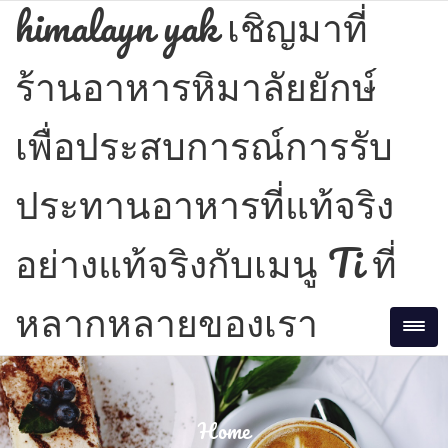
Skip
himalayn yak เชิญมาที่
to
content
ร้านอาหารหิมาลัยยักษ์
เพื่อประสบการณ์การรับ
ประทานอาหารที่แท้จริง
อย่างแท้จริงกับเมนู Ti ที่
หลากหลายของเรา
Tog
Home