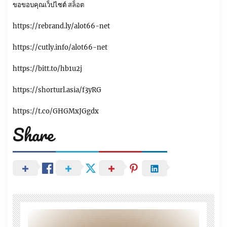
ขอขอบคุณเว็ปไซต์
สล็อต
https://rebrand.ly/alot66-net
https://cutly.info/alot66-net
https://bitt.to/hb1u2j
https://shorturl.asia/f3yRG
https://t.co/GHGMxJGgdx
Share