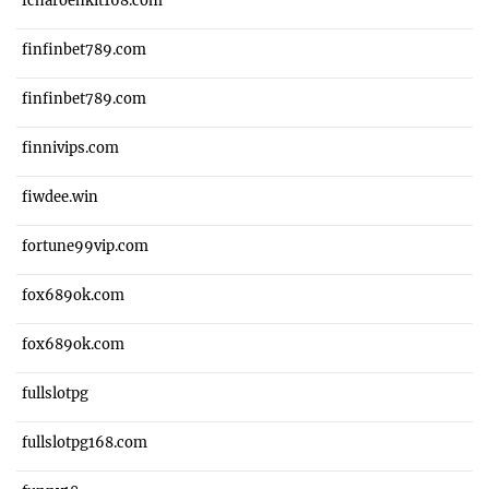
fcharoenkit168.com
finfinbet789.com
finfinbet789.com
finnivips.com
fiwdee.win
fortune99vip.com
fox689ok.com
fox689ok.com
fullslotpg
fullslotpg168.com