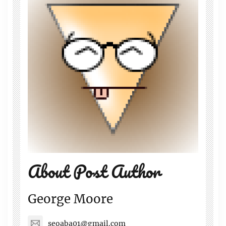
About Post Author
George Moore
seoaba01@gmail.com