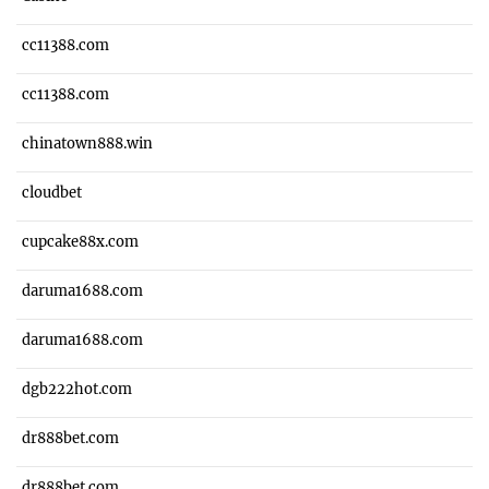
cc11388.com
cc11388.com
chinatown888.win
cloudbet
cupcake88x.com
daruma1688.com
daruma1688.com
dgb222hot.com
dr888bet.com
dr888bet.com