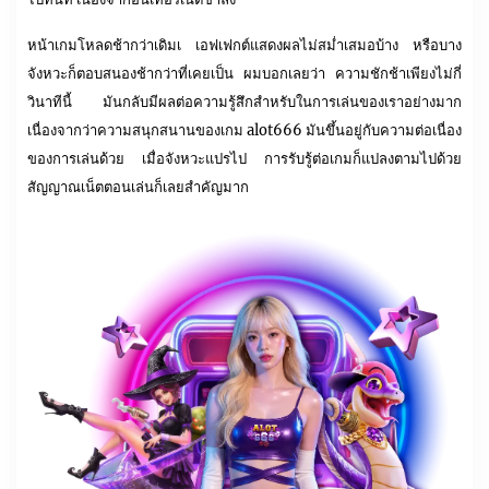
หน้าเกมโหลดช้ากว่าเดิมเ เอฟเฟกต์แสดงผลไม่สม่ำเสมอบ้าง หรือบาง
จังหวะก็ตอบสนองช้ากว่าที่เคยเป็น ผมบอกเลยว่า ความชักช้าเพียงไม่กี่
วินาทีนี้ มันกลับมีผลต่อความรู้สึกสำหรับในการเล่นของเราอย่างมาก
เนื่องจากว่าความสนุกสนานของเกม alot666 มันขึ้นอยู่กับความต่อเนื่อง
ของการเล่นด้วย เมื่อจังหวะแปรไป การรับรู้ต่อเกมก็แปลงตามไปด้วย
สัญญาณเน็ตตอนเล่นก็เลยสำคัญมาก