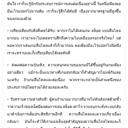
ทันใจ เราก็จะรู้จักกับประสบการณ์การเล่นต่อเนื่องอย่างนี้ วันหนึ่งเพียงพอ
มีอะไรแปลกไปจากเดิม เราก็จะรู้สึกได้ทันที เนื่องจากมาตรฐานที่สูงขึ้น
ของเกมเองด้วย
• เปรียบเทียบกับสิ่งที่เคยได้รับ: หากเราไม่ได้เล่นเกม สล็อต แบบลื่นไหล
มาก่อน เราอาจจะไม่เคยทราบสึกถึงความไม่เหมือนหรอกจริงไหม? แต่
พอพวกเราเล่นเกมลื่นไหลแล้วก็เร็วมาก่อน พอเพียงมีอะไรแปลกไปนิดนึง
เราจะทราบและก็เปรียบเทียบได้เลยทันที
• ส่งผลต่อความบันเทิง: ความสนุกสนานของเกมมิได้ขึ้นอยู่กับเกมเพียง
อย่างเดียว แม้กระนั้นแนวทางที่เกมส่งกลับมาก็สำคัญมากไม่แพ้กันเลย
นะครับ ถ้าเกมลื่นไหลและต่อเนื่อง พวกเราจะกลายเป็นส่วนหนึ่งของ
ประสบการณ์โดยรวมได้ง่ายเลยล่ะครับ
• รับทราบความต่างทันที: ผู้คนจำนวนมากบางทีอาจไม่ทันสังเกตด้วยซ้ำ
ว่าความเร็วของเน็ตมีผลต่อการเล่น สล็อต เท่าไร จวบจนกระทั่งระบบกลับ
มาดำเนินการเต็มประสิทธิภาพอีกที ความลื่นไหลและความเกี่ยวเนื่อง
กลับมา มันก็จะทำให้เรามองเห็นจุดสำคัญของความลื่นไถลไหลและก็