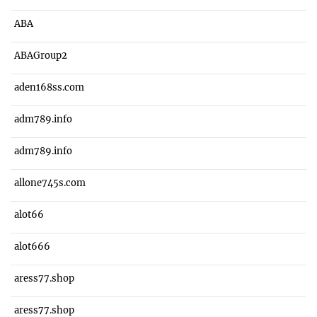
ABA
ABAGroup2
aden168ss.com
adm789.info
adm789.info
allone745s.com
alot66
alot666
aress77.shop
aress77.shop