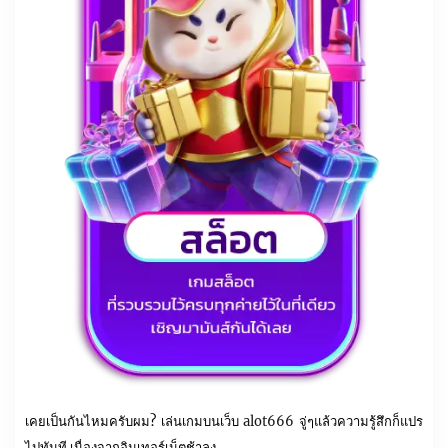
เคยเป็นกันไหมครับผม? เล่นเกมบนเว็บ
alot666
จู่ๆแล้วความรู้สึกก็แปร
ไปทันที เนื่องจากอินเทอร์เน็ตช้าลง