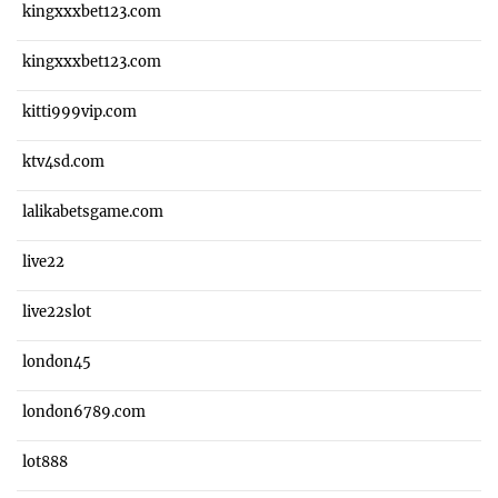
kingxxxbet123.com
kingxxxbet123.com
kitti999vip.com
ktv4sd.com
lalikabetsgame.com
live22
live22slot
london45
london6789.com
lot888