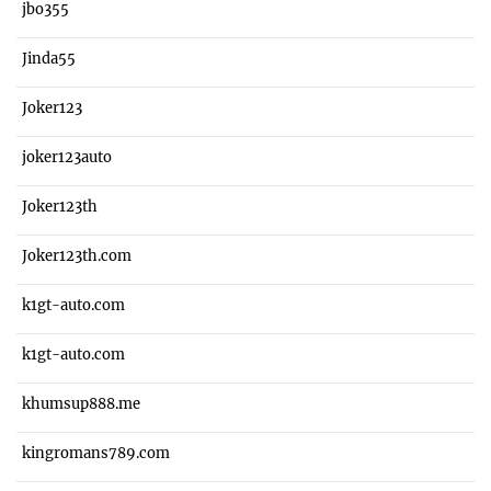
jbo355
Jinda55
Joker123
joker123auto
Joker123th
Joker123th.com
k1gt-auto.com
k1gt-auto.com
khumsup888.me
kingromans789.com