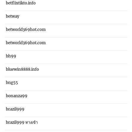
betflixtikto.info
betway
betworld369hot.com
betworld369hot.com
bh99
bluewin8888.info
bng55
bonanza99
brazil999
brazil999 ทางเข้า