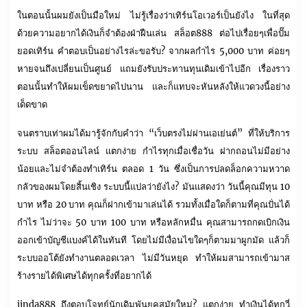
ในตอนนั้นผมยังเป็นมือใหม่ ไม่รู้เรื่องว่าเทิร์นโอเวอร์เป็นยังไง ในที่สุด
ด้วยความอยากได้เงินก็จำต้องฝ่าฝืนเล่น สล็อต888 ต่อไปเรื่อยๆเพื่อปั๊ม
ยอดเทิร์น คำตอบเป็นอย่างไรล่ะขอรับ? จากผลกำไร 5,000 บาท ค่อยๆ
หายจนถึงเปลี่ยนเป็นศูนย์ แถมยังรับประทานทุนเดิมเข้าไปอีก เรื่องราว
ตอนนั้นทำให้ผมเข็ดขยาดไปนาน และก็แทบจะหันหลังให้แวดวงนี้อย่าง
เด็ดขาด
จนตราบเท่าผมได้มารู้จักกับคำว่า “เว็บตรงไม่ผ่านเอเย่นต์” ที่ให้บริการ
ระบบ สล็อตออนไลน์ แตกง่าย กำไรทุกเมื่อเชื่อวัน ฝากถอนไม่มีอย่าง
น้อยและไม่จำต้องทำเทิร์น ตลอด 1 วัน ซึ่งเป็นการปลดล็อกความหวาด
กลัวของผมโดยสิ้นเชิง ระบบนี้แปลว่ายังไง? มันแสดงว่า วันนี้คุณมีทุน 10
บาท หรือ 20 บาท คุณก็ฝากเข้ามาเล่นได้ รวมทั้งเมื่อใดก็ตามที่คุณปั่นได้
กำไร ไม่ว่าจะ 50 บาท 100 บาท หรือหลักหมื่น คุณสามารถกดเบิกเงิน
ออกเข้าบัญชีแบงค์ได้ในทันที โดยไม่มีเงื่อนไขใดๆก็ตามมาผูกมัด แล้วก็
ระบบออโต้ยังทำงานตลอดเวลา ไม่มีวันหยุด ทำให้ผมสามารถเข้ามาส
ร้างรายได้พิเศษได้ทุกครั้งที่อยากได้
jinda888 ถึงตอบโจทย์นักเดิมพันยุคสมัยใหม่? แตกง่าย ทำเงินได้ทุกวี่