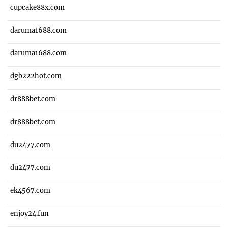
cupcake88x.com
daruma1688.com
daruma1688.com
dgb222hot.com
dr888bet.com
dr888bet.com
du2477.com
du2477.com
ek4567.com
enjoy24.fun