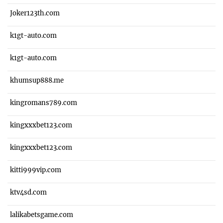
Joker123th.com
k1gt-auto.com
k1gt-auto.com
khumsup888.me
kingromans789.com
kingxxxbet123.com
kingxxxbet123.com
kitti999vip.com
ktv4sd.com
lalikabetsgame.com