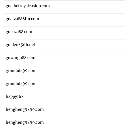
goatbetroyalcasino.com
goatza888fin.com
gobaza88.com
golden4566.net
gowingo88.com
grandufa99.com
grandufa99.com
happy168
hengheng9899.com
hengheng9899.com