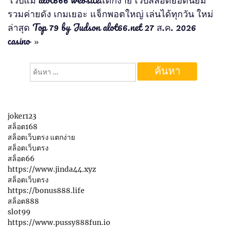
เว็บแม่ alot666 websiteแตกง่าย เว็บสล็อตยอดนิยม
รวมค่ายดัง เกมเยอะ แจ็กพอตใหญ่ เล่นได้ทุกวัน ใหม่
ล่าสุด Top 79 by Judson alot66.net 27 ส.ค. 2026
casino
»
ค้นหา
สำหรับ:
joker123
สล็อต168
สล็อตเว็บตรง แตกง่าย
สล็อตเว็บตรง
สล็อต66
https://www.jinda44.xyz
สล็อตเว็บตรง
https://bonus888.life
สล็อต888
slot99
https://www.pussy888fun.io