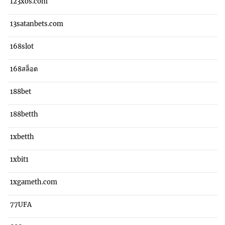
123xos.com
13satanbets.com
168slot
168สล็อต
188bet
188betth
1xbetth
1xbit1
1xgameth.com
77UFA