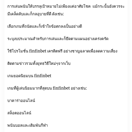
การเล่นพนันให้บรรลุเป้าหมายไม่เพียงแค่อาศัยโชค แม้กระนั้นยังควรจะ
มีเคล็ดลับและก็กลอุบายที่ดี ดังเช่น:
เลือกเกมที่ถนัดและก็เข้าใจข้อตกลงเป็นอย่างดี
ระบุงบประมาณสำหรับการเล่นและก็ยึดตามแผนอย่างเคร่งครัด
ใช้โปรโมชั่น finfinbet เครดิตฟรี อย่างชาญฉลาดเพื่อลดความเสี่ยง
ติดตามข่าวรวมทั้งยุทธวิธีใหม่ๆจากเว็บ
เกมยอดนิยมบน finfinbet
เกมที่ผู้เล่นนิยมมากที่สุดบน finfinbet อย่างเช่น:
บาคาร่าออนไลน์
สล็อตออนไลน์
พนันบอลและเดิมพันกีฬา