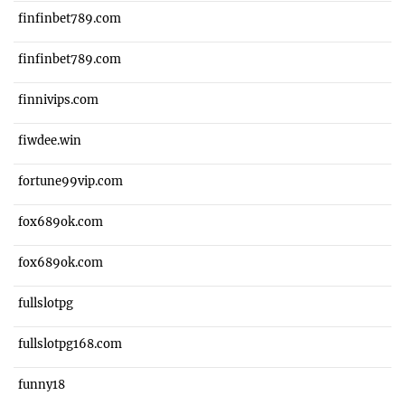
finfinbet789.com
finfinbet789.com
finnivips.com
fiwdee.win
fortune99vip.com
fox689ok.com
fox689ok.com
fullslotpg
fullslotpg168.com
funny18