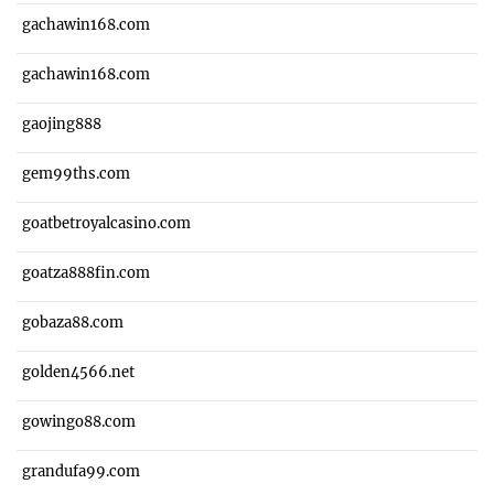
gachawin168.com
gachawin168.com
gaojing888
gem99ths.com
goatbetroyalcasino.com
goatza888fin.com
gobaza88.com
golden4566.net
gowingo88.com
grandufa99.com