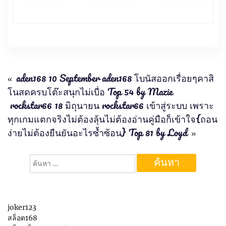
«
aden168 10 September aden168 โบนัสออกเรื่อยๆคาสิ
โนสดครบโต๊ะสนุกไม่เบื่อ Top 54 by Mazie
rockstar66 18 มิถุนายน rockstar66 เข้าสู่ระบบ เพราะ
ทุกเกมแตกจริงไม่ต้องลุ้นไม่ต้องอ่านคู่มือก็เข้าใจ{ถอน
ง่ายไม่ต้องยืนยันอะไรซ้ำซ้อน} Top 81 by Loyd
»
ค้นหา
สำหรับ:
joker123
สล็อต168