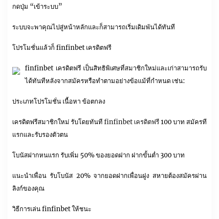
กดปุ่ม “เข้าระบบ”
ระบบจะพาคุณไปสู่หน้าหลักและก็สามารถเริ่มเดิมพันได้ทันที
โปรโมชั่นแล้วก็ finfinbet เครดิตฟรี
finfinbet เครดิตฟรี เป็นสิทธิพิเศษที่สมาชิกใหม่และเก่าสามารถรับ
ได้ทันทีหลังจากสมัครหรือทำตามอย่างข้อแม้ที่กำหนด เช่น:
ประเภทโปรโมชั่น เนื้อหา ข้อตกลง
เครดิตฟรีสมาชิกใหม่ รับโดยทันที
finfinbet เครดิตฟรี
100 บาท สมัครที
แรกและรับรองตัวตน
โบนัสฝากหนแรก รับเพิ่ม 50% ของยอดฝาก ฝากขั้นต่ำ 300 บาท
แนะนำเพื่อน รับโบนัส 20% จากยอดฝากเพื่อนฝูง สหายต้องสมัครผ่าน
ลิงก์ของคุณ
วิธีการเล่น finfinbet ให้ชนะ