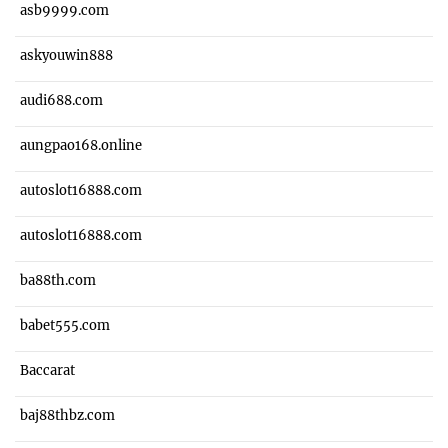
asb9999.com
askyouwin888
audi688.com
aungpao168.online
autoslot16888.com
autoslot16888.com
ba88th.com
babet555.com
Baccarat
baj88thbz.com