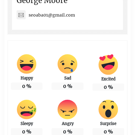
George Moore
seoaba01@gmail.com
Happy
Sad
Excited
0
%
0
%
0
%
Sleepy
Angry
Surprise
0
%
0
%
0
%