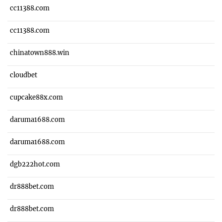
cc11388.com
cc11388.com
chinatown888.win
cloudbet
cupcake88x.com
daruma1688.com
daruma1688.com
dgb222hot.com
dr888bet.com
dr888bet.com