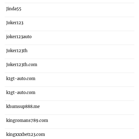
Jinda55
Joker123
joker123auto
Joker123th
Joker123th.com
k1gt-auto.com
k1gt-auto.com
khumsup888.me
kingromans789.com
kingxxxbet123.com