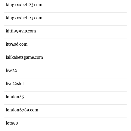
kingxxxbet123.com
kingxxxbet123.com
kitti999vip.com
ktv4sd.com
lalikabetsgame.com
live22
live22slot
london45
london6789.com
lot888