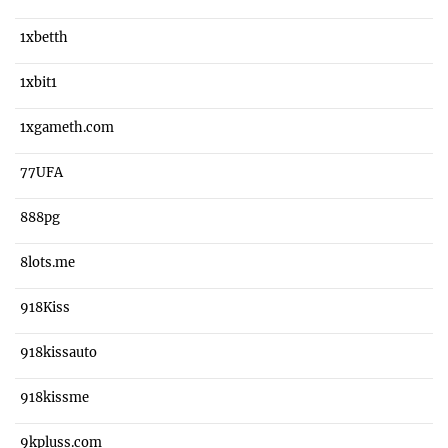
1xbetth
1xbit1
1xgameth.com
77UFA
888pg
8lots.me
918Kiss
918kissauto
918kissme
9kpluss.com