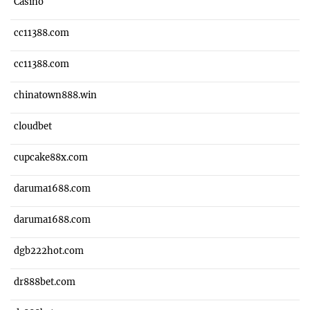
Casino
cc11388.com
cc11388.com
chinatown888.win
cloudbet
cupcake88x.com
daruma1688.com
daruma1688.com
dgb222hot.com
dr888bet.com