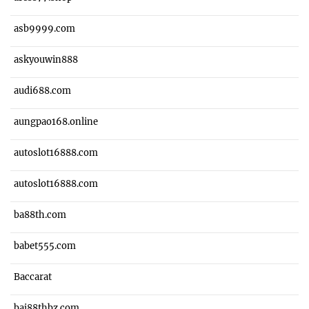
asb9999.com
askyouwin888
audi688.com
aungpao168.online
autoslot16888.com
autoslot16888.com
ba88th.com
babet555.com
Baccarat
baj88thbz.com