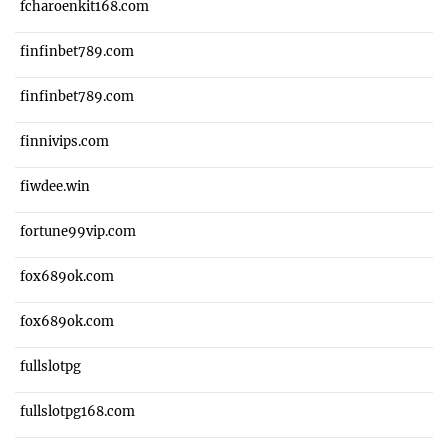
fcharoenkit168.com
finfinbet789.com
finfinbet789.com
finnivips.com
fiwdee.win
fortune99vip.com
fox689ok.com
fox689ok.com
fullslotpg
fullslotpg168.com