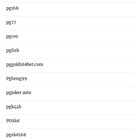
pg168
pg77
pgceo
pgfish
pggold168bet.com
Pgheng99
pgjoker auto
pgk44b
PGSlot
pgslot168