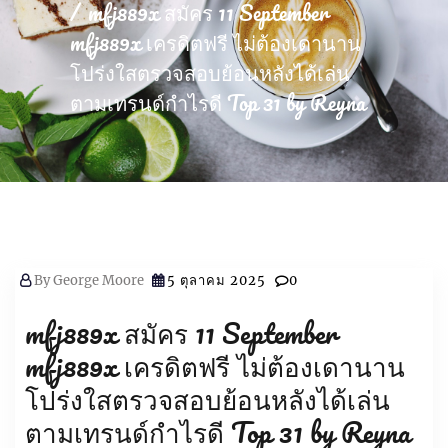
mfj889x สมัคร 11 September
mfj889x เครดิตฟรี ไม่ต้องเดานาน
โปร่งใสตรวจสอบย้อนหลังได้เล่น
ตามเทรนด์กำไรดี Top 31 by Reyna
By
George Moore
5 ตุลาคม 2025
0
mfj889x สมัคร 11 September
mfj889x เครดิตฟรี ไม่ต้องเดานาน
โปร่งใสตรวจสอบย้อนหลังได้เล่น
ตามเทรนด์กำไรดี Top 31 by Reyna