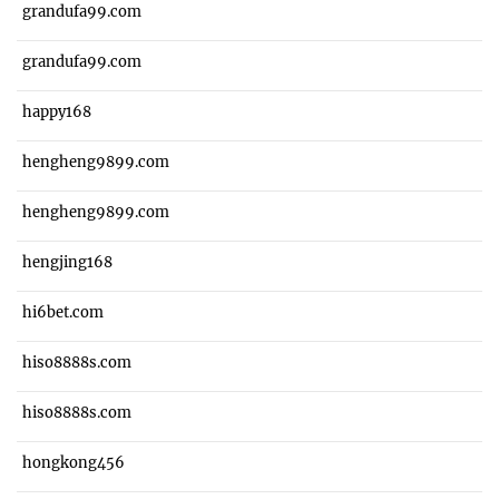
grandufa99.com
grandufa99.com
happy168
hengheng9899.com
hengheng9899.com
hengjing168
hi6bet.com
hiso8888s.com
hiso8888s.com
hongkong456