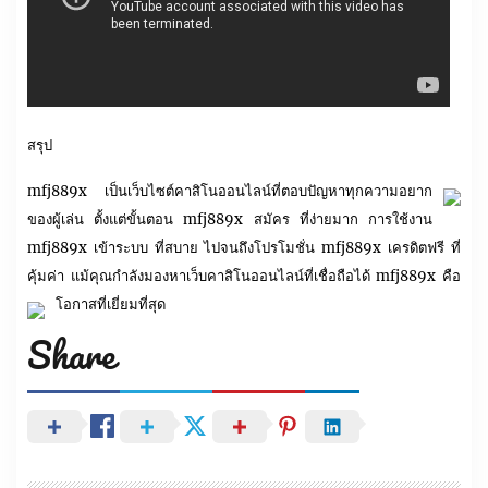
สรุป
mfj889x เป็นเว็บไซต์คาสิโนออนไลน์ที่ตอบปัญหาทุกความอยาก
ของผู้เล่น ตั้งแต่ขั้นตอน mfj889x สมัคร ที่ง่ายมาก การใช้งาน
mfj889x เข้าระบบ ที่สบาย ไปจนถึงโปรโมชั่น mfj889x เครดิตฟรี ที่
คุ้มค่า แม้คุณกำลังมองหาเว็บคาสิโนออนไลน์ที่เชื่อถือได้ mfj889x คือ
โอกาสที่เยี่ยมที่สุด
Share