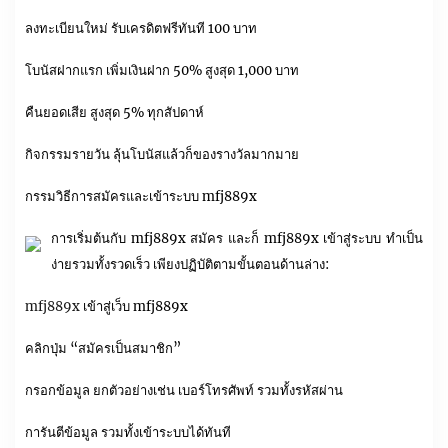
ลงทะเบียนใหม่ รับเครดิตฟรีทันที 100 บาท
โบนัสฝากแรก เพิ่มเงินฝาก 50% สูงสุด 1,000 บาท
คืนยอดเสีย สูงสุด 5% ทุกสัปดาห์
กิจกรรมรายวัน ลุ้นโบนัสแล้วก็ของรางวัลมากมาย
กรรมวิธีการสมัครและเข้าระบบ mfj889x
การเริ่มต้นกับ mfj889x สมัคร และก็ mfj889x เข้าสู่ระบบ ทำเป็น
ง่ายรวมทั้งรวดเร็ว เพียงปฏิบัติตามขั้นตอนด้านล่าง:
mfj889x
เข้าสู่เว็บ mfj889x
คลิกปุ่ม “สมัครเป็นสมาชิก”
กรอกข้อมูล ยกตัวอย่างเช่น เบอร์โทรศัพท์ รวมทั้งรหัสผ่าน
การันตีข้อมูล รวมทั้งเข้าระบบได้ทันที