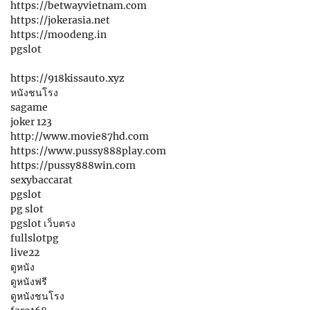
https://betwayvietnam.com
https://jokerasia.net
https://moodeng.in
pgslot
https://918kissauto.xyz
หนังชนโรง
sagame
joker 123
http://www.movie87hd.com
https://www.pussy888play.com
https://pussy888win.com
sexybaccarat
pgslot
pg slot
pgslot เว็บตรง
fullslotpg
live22
ดูหนัง
ดูหนังฟรี
ดูหนังชนโรง