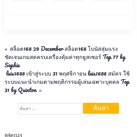
«
สล็อต168 29 December สล็อต168 โบนัสสุ่มแรง
ชัดเจนเกมสดครบเครื่องคุ้มค่าทุกยูสเซอร์ Top 77 by
Sophie
luis1688 เข้าสู่ระบบ 31 พฤศจิกายน luis1688 สมัคร ใช้
ระบบแนะนำเกมตามพฤติกรรมผู้เล่นเฉพาะบุคคล Top
31 by Quinton
»
ค้นหา
สำหรับ:
joker123