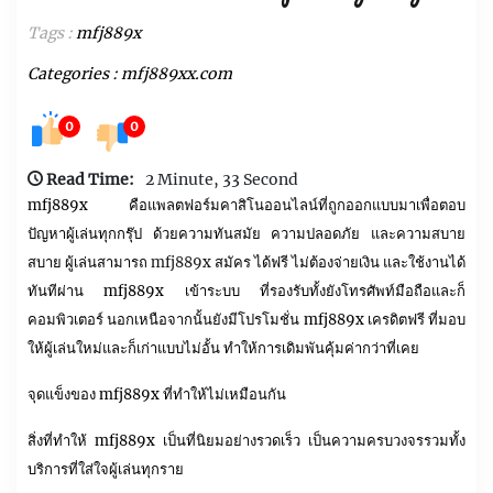
Tags :
mfj889x
Categories :
mfj889xx.com
0
0
Read Time:
2 Minute, 33 Second
mfj889x คือแพลตฟอร์มคาสิโนออนไลน์ที่ถูกออกแบบมาเพื่อตอบ
ปัญหาผู้เล่นทุกกรุ๊ป ด้วยความทันสมัย ความปลอดภัย และความสบาย
สบาย ผู้เล่นสามารถ
mfj889x
สมัคร ได้ฟรี ไม่ต้องจ่ายเงิน และใช้งานได้
ทันทีผ่าน mfj889x เข้าระบบ ที่รองรับทั้งยังโทรศัพท์มือถือและก็
คอมพิวเตอร์ นอกเหนือจากนั้นยังมีโปรโมชั่น mfj889x เครดิตฟรี ที่มอบ
ให้ผู้เล่นใหม่และก็เก่าแบบไม่อั้น ทำให้การเดิมพันคุ้มค่ากว่าที่เคย
จุดแข็งของ mfj889x ที่ทำให้ไม่เหมือนกัน
สิ่งที่ทำให้ mfj889x เป็นที่นิยมอย่างรวดเร็ว เป็นความครบวงจรรวมทั้ง
บริการที่ใส่ใจผู้เล่นทุกราย