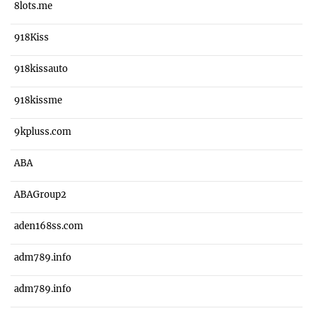
8lots.me
918Kiss
918kissauto
918kissme
9kpluss.com
ABA
ABAGroup2
aden168ss.com
adm789.info
adm789.info