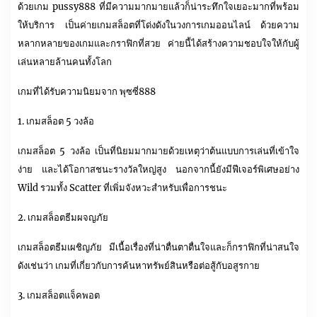
ด้วยเกม pussy888 ที่มีความมากมายแล้วก็น่าระทึกใจเยอะมากที่พร้อม
ให้บริการ เป็นค่ายเกมสล็อตที่โด่งดังในวงการเกมออนไลน์ ด้วยความ
หลากหลายของเกมและกราฟิกที่สวย ค่ายนี้ได้สร้างความชอบใจให้กับผู้
เล่นหลายล้านคนทั้งโลก
เกมที่ได้รับความนิยมจาก พุซซี่888
1. เกมสล็อต 5 วงล้อ
เกมสล็อต 5 วงล้อ เป็นที่นิยมมากมายด้วยเหตุว่าต้นแบบการเล่นที่เข้าใจ
ง่าย และได้โอกาสชนะรางวัลใหญ่สูง นอกจากนี้ยังมีฟีเจอร์พิเศษอย่าง
Wild รวมทั้ง Scatter ที่เพิ่มจังหวะสำหรับเพื่อการชนะ
2. เกมสล็อตธีมผจญภัย
เกมสล็อตธีมเผชิญภัย มีเนื้อเรื่องที่น่าตื่นตาตื่นใจและก็กราฟิกที่น่าสนใจ
ดังเช่นว่า เกมที่เกี่ยวกับการค้นหาทรัพย์สินหรือต่อสู้กับอสูรกาย
3. เกมสล็อตแจ็คพอต