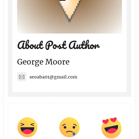
About Post Author
George Moore
seoaba01@gmail.com