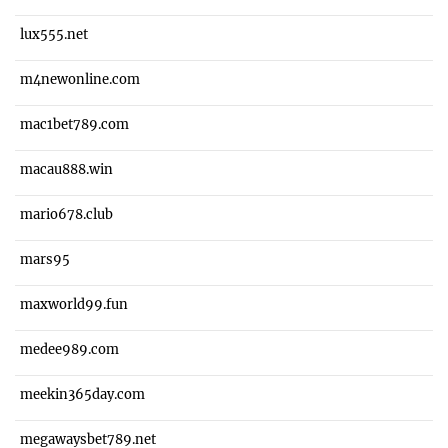
lux555.net
m4newonline.com
mac1bet789.com
macau888.win
mario678.club
mars95
maxworld99.fun
medee989.com
meekin365day.com
megawaysbet789.net