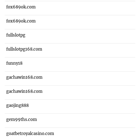
fox689ok.com
fox689ok.com
fullslotpg
fullslotpg168.com
funny18
gachawin168.com
gachawin168.com
gaojing888
gem99ths.com
goatbetroyalcasino.com