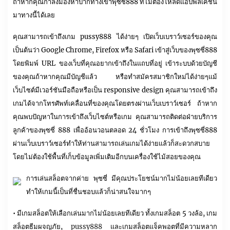
ถ้าหากคุณกำลังมองหาปากทางเข้าพุซซี่888 ที่ไม่ต้องโหลดแอปพลิเคชัน
มาทางนี้ได้เลย
คุณสามารถเข้าถึงเกม pussy888 ได้ง่ายๆ เปิดเว็บเบราว์เซอร์ของคุณ
เป็นต้นว่า Google Chrome, Firefox หรือ Safari เข้าสู่เว็บของพุซซี่888
โดยพิมพ์ URL ของเว็บที่คุณอยากเข้าถึงในแถบที่อยู่ เข้าระบบด้วยบัญชี
ของคุณถ้าหากคุณมีบัญชีแล้ว หรือทำสมัครสมาชิกใหม่ได้ง่ายๆแม้
เว็บไซต์มีเวอร์ชันมือถือหรือเป็น responsive design คุณสามารถเข้าถึง
เกมได้จากโทรศัพท์เคลื่อนที่ของคุณโดยตรงผ่านเว็บเบราว์เซอร์ ถ้าหาก
คุณพบปัญหาในการเข้าถึงเว็บไซต์หรือเกม คุณสามารถติดต่อฝ่ายบริการ
ลูกค้าของพุซซี่ 888 เพื่ออ้อนวอนตลอด 24 ชั่วโมง การเข้าถึงพุซซี่888
ผ่านเว็บเบราว์เซอร์ทำให้ท่านสามารถเล่นเกมได้ง่ายแล้วก็สะดวกสบาย
โดยไม่ต้องใช้พื้นที่เก็บข้อมูลเพิ่มเติมอีกบนเครื่องใช้ไม้สอยของคุณ
การเล่นสล็อตจากค่าย พุซซี่ มีคุณประโยชน์มากไม่น้อยเลยทีเดียว
ทำให้เกมนี้เป็นที่ชื่นชอบแล้วก็น่าสนใจมากๆ
• มีเกมสล็อตให้เลือกเล่นมากไม่น้อยเลยทีเดียว ทั้งเกมสล็อต 5 วงล้อ, เกม
สล็อตธีมผจญภัย,
pussy888
และเกมสล็อตแจ็คพอตที่มีความหลาก