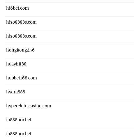
hi6bet.com
hiso8888s.com
hiso8888s.com
hongkong456
huayhit88
hubbet168.com
hydra888
hyperclub-casino.com
ib888pro.bet
ib888pro.bet