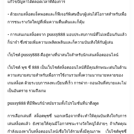
แก้ไขปัญหาได้ตลอดเวลาที่ต้องการ
• ด้วยเกมสล็อตแจ็คพอตและก็ฟีเจอร์พิเศษอื่นๆผู้เล่นได้โอกาสสำหรับเพื่อ
การชนะรางวัลใหญ่ที่เพิ่มความตื่นเต้นและก็คุ้ม
• การเล่นเกมสล็อตจาก pussy888 มอบประสบการณ์ที่ไม่เหมือนกันแล้ว
ก็น่าจำ ซึ่งช่วยเพิ่มความเพลิดเพลินและก็ความบันเทิงให้กับผู้เล่น
เว็บไซต์ pussy888 คือลู่ทางที่น่าสนใจสำหรับนักเล่นสล็อตออนไลน์
เว็บไซต์ พุซ ซี่ 888 เป็นเว็บไซต์สล็อตออนไลน์ที่มีคุณลักษณะเด่นในด้าน
ความสบายสบายสำหรับเพื่อการใช้งานรวมทั้งความมากมายหลายของ
เกมสล็อต ด้วยระบบการลงทะเบียนที่เร็ว การฝาก-ถอนเงินที่สบายและไม่
เป็นอันตราย รวมถึงเกม
pussy888 ที่มีฟีพบร์นำสมัยรวมทั้งโปรโมชั่นที่น่าดึงดูด
การเลือกเล่นที่ สล็อตพุซซี่ นอกเหนือจากที่จะทำให้คุณบันเทิงใจกับการ
เล่นสล็อตแล้ว ยังช่วยให้คุณมีโอกาสชนะรางวัลใหญ่ได้ง่ายๆ ถ้าเกิดคุณ
กำลังมองหาเว็บสล็อตออนไลน์เชื่อใจได้รวมทั้งมีคุณภาพ เว็บไซต์พุซซี่