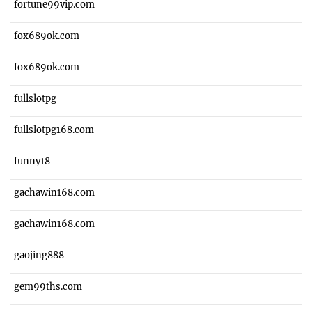
fortune99vip.com
fox689ok.com
fox689ok.com
fullslotpg
fullslotpg168.com
funny18
gachawin168.com
gachawin168.com
gaojing888
gem99ths.com