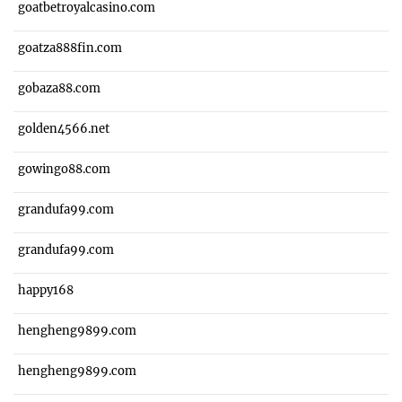
goatbetroyalcasino.com
goatza888fin.com
gobaza88.com
golden4566.net
gowingo88.com
grandufa99.com
grandufa99.com
happy168
hengheng9899.com
hengheng9899.com