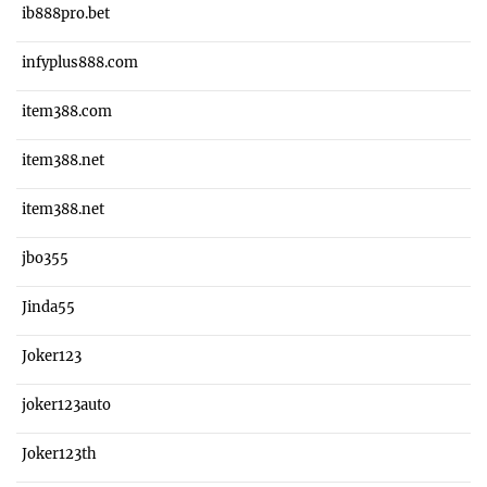
ib888pro.bet
infyplus888.com
item388.com
item388.net
item388.net
jbo355
Jinda55
Joker123
joker123auto
Joker123th