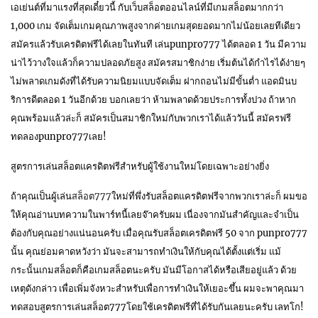
เอเย่นต์ที่มาแรงที่สุดเดี๋ยวนี้ กับเว็บสล็อตออนไลน์ที่มีเกมสล็อตมากกว่า
1,000 เกม จัดเต็มเกมคุณภาพสูงจากค่ายเกมสุดยอดมากไม่น้อยเลยทีเดียว
สมัครแล้วรับเครดิตฟรีได้เลยในทันที เล่นpunpro777 ได้ตลอด 1 วัน มีความ
น่าไว้วางใจแล้วก็ความปลอดภัยสูง สมัครสมาชิกง่าย เริ่มต้นได้กำไรได้ง่ายๆ
ไม่พลาดเกมดังที่ได้รับความนิยมแบบจัดเต็ม ฝากถอนไม่มีขั้นต่ำ แอดมินบ
ริการดีตลอด 1 วันอีกด้วย บอกเลยว่า ห้ามพลาดด้วยประการทั้งปวง ถ้าหาก
คุณพร้อมแล้วล่ะก็ สมัครเป็นสมาชิกใหม่กับพวกเราได้แล้ววันนี้ สมัครฟรี
ทดลองpunpro777เลย!
สูตรการเล่นสล็อตแครดิตฟรีสำหรับผู้ใช้งานใหม่โดยเฉพาะอย่างยิ่ง
ถ้าคุณเป็นผู้เล่น
สล็อต777
ใหม่ที่พึ่งรับสล็อตแครดิตฟรีจากพวกเราล่ะก็ ผมขอ
ให้คุณอ่านบทความในพาร์ทนี้เลยจ๊าครับผม เนื่องจากมันสำคัญและจำเป็น
ต้องกับคุณอย่างแน่นอนครับ เมื่อคุณรับสล็อตเครดิตฟรี 50 จาก punpro777
นั้น คุณย่อมคาดหวังว่า มันจะสามารถทำเงินให้กับคุณได้ตั้งแต่เริ่ม แม้
กระนั้นเกมสล็อตก็คือเกมสล็อตนะครับ มันมีโอกาสได้หรือเสียอยู่แล้ว ด้วย
เหตุดังกล่าว เพื่อเพิ่มจังหวะสำหรับเพื่อการทำเงินให้เยอะขึ้น ผมจะพาคุณมา
ทดสอบสูตรการเล่นสล็อต777โดยใช้เครดิตฟรีที่ได้รับกันเลยนะครับ เลทโก!