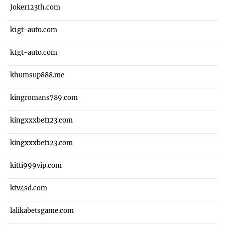
Joker123th.com
k1gt-auto.com
k1gt-auto.com
khumsup888.me
kingromans789.com
kingxxxbet123.com
kingxxxbet123.com
kitti999vip.com
ktv4sd.com
lalikabetsgame.com