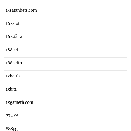
13satanbets.com
168slot
168สล็อต
188bet
188betth
1xbetth
1xbit1
1xgameth.com
77UFA
888pg