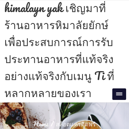
Skip
himalayn yak เชิญมาที่
to
content
ร้านอาหารหิมาลัยยักษ์
เพื่อประสบการณ์การรับ
ประทานอาหารที่แท้จริง
อย่างแท้จริงกับเมนู Ti ที่
หลากหลายของเรา
Tog
Home
สล็อตเเครดิตฟรี