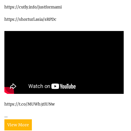
https://cutly.info/justformami
https://shorturl.asia/sRPDc
https://t.co/MUWh3tIUNw
…
View More