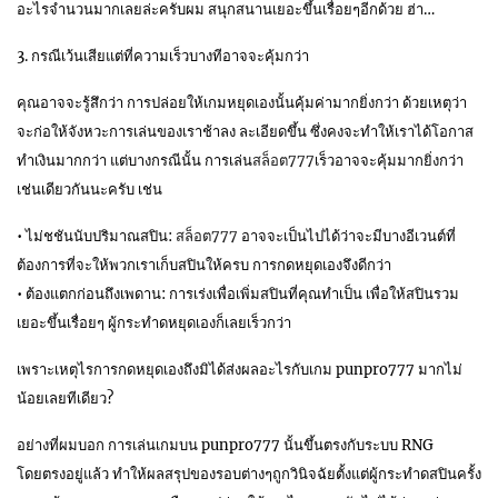
อะไรจำนวนมากเลยล่ะครับผม สนุกสนานเยอะขึ้นเรื่อยๆอีกด้วย ฮ่า…
3. กรณีเว้นเสียแต่ที่ความเร็วบางทีอาจจะคุ้มกว่า
คุณอาจจะรู้สึกว่า การปล่อยให้เกมหยุดเองนั้นคุ้มค่ามากยิ่งกว่า ด้วยเหตุว่า
จะก่อให้จังหวะการเล่นของเราช้าลง ละเอียดขึ้น ซึ่งคงจะทำให้เราได้โอกาส
ทำเงินมากกว่า แต่บางกรณีนั้น การเล่น
สล็อต777
เร็วอาจจะคุ้มมากยิ่งกว่า
เช่นเดียวกันนะครับ เช่น
• ไม่ชชันนับปริมาณสปิน:
สล็อต777
อาจจะเป็นไปได้ว่าจะมีบางอีเวนต์ที่
ต้องการที่จะให้พวกเราเก็บสปินให้ครบ การกดหยุดเองจึงดีกว่า
• ต้องแตกก่อนถึงเพดาน: การเร่งเพื่อเพิ่มสปินที่คุณทำเป็น เพื่อให้สปินรวม
เยอะขึ้นเรื่อยๆ ผู้กระทำดหยุดเองก็เลยเร็วกว่า
เพราะเหตุไรการกดหยุดเองถึงมิได้ส่งผลอะไรกับเกม punpro777 มากไม่
น้อยเลยทีเดียว?
อย่างที่ผมบอก การเล่นเกมบน punpro777 นั้นขึ้นตรงกับระบบ RNG
โดยตรงอยู่แล้ว ทำให้ผลสรุปของรอบต่างๆถูกวินิจฉัยตั้งแต่ผู้กระทำดสปินครั้ง