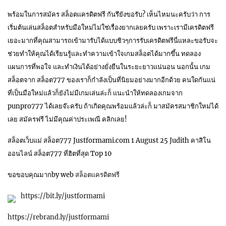
พร้อมในการสมัคร สล็อตเเครดิตฟรี กันรึยังขอรับ? เห็นไหมนะครับว่า การ
เริ่มต้นเล่นสล็อตสำหรับมือใหม่ไม่ใช่เรื่องยากเลยครับ เพราะเรามีเครดิตฟรี
เยอะมากที่คุณสามารถเข้ามารับได้แบบชิวๆการรับเครดิตฟรีนี่แหละขอรับจะ
ช่วยทำให้คุณได้เรียนรู้และทำความเข้าใจเกมสล็อตได้มากขึ้น ทดลอง
แผนการที่พอใจ และทำเงินได้อย่างยั่งยืนในระยะยาวแน่นอน นอกนั้น เกม
สล็อตจาก สล็อต777 ของเราก็กำลังเป็นที่นิยมอย่างมากอีกด้วย คนใดกันแน่
ที่เป็นมือใหม่แล้วก็ยังไม่มีเกมเล่นล่ะก็ แนะนำให้ทดลองเกมจาก
punpro777 ได้เลยจ๊ะครับ ถ้าเกิดคุณพร้อมแล้วล่ะก็ มาสมัครสมาชิกใหม่ได้
เลย สมัครฟรี ไม่มีคุณค่าประเพณี คลิกเลย!
สล็อตเว็บแม่ สล็อต777 Justformami.com 1 August 25 Judith คาสิโน
ออนไลน์ สล็อต777 ที่ฮิตที่สุด Top 10
ขอขอบคุณมากby web
สล็อตเเครดิตฟรี
https://bit.ly/justformami
https://rebrand.ly/justformami