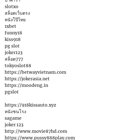
บาคาร่า
slotxo
สล็อตเว็บตรง
หนังโป๊ไทย
1xbet
funny18
kiss918
pg slot
joker123
สล็อต777
tokyoslot88
https://betwayvietnam.com
https://jokerasia.net
https://moodeng.in
pgslot
https://918kissauto.xyz
หนังชนโรง
sagame
joker 123
http://www.movie87hd.com
https://www.pussy888play.com