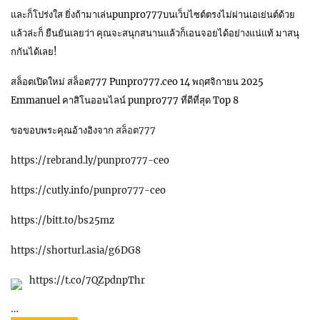
และก็โปร่งใส ยิ่งถ้ามาเล่นpunpro777บนเว็บไซต์ตรงไม่ผ่านเอเย่นต์ด้วย
แล้วล่ะก็ ยืนยันเลยว่า คุณจะสนุกสนานแล้วก็เอนจอยได้อย่างแน่แท้ มาสนุ
กกันได้เลย!
สล็อตเปิดใหม่ สล็อต777 Punpro777.ceo 14 พฤศจิกายน 2025
Emmanuel คาสิโนออนไลน์ punpro777 ที่ดีที่สุด Top 8
ขอขอบพระคุณอ้างอิงจาก
สล็อต777
https://rebrand.ly/punpro777-ceo
https://cutly.info/punpro777-ceo
https://bitt.to/bs25mz
https://shorturl.asia/g6DG8
https://t.co/7QZpdnpThr
…