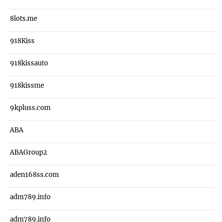
8lots.me
918Kiss
918kissauto
918kissme
9kpluss.com
ABA
ABAGroup2
aden168ss.com
adm789.info
adm789.info