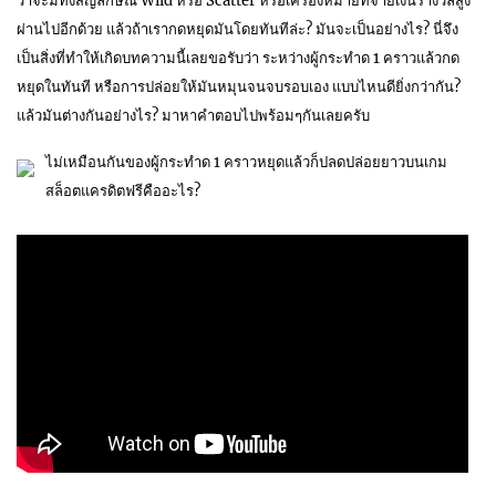
ว่าจะมีทั้งสัญลักษณ์ Wild หรือ Scatter หรือเครื่องหมายที่จ่ายเงินรางวัลสูง
ผ่านไปอีกด้วย แล้วถ้าเรากดหยุดมันโดยทันทีล่ะ? มันจะเป็นอย่างไร? นี่จึง
เป็นสิ่งที่ทำให้เกิดบทความนี้เลยขอรับว่า ระหว่างผู้กระทำด 1 คราวแล้วกด
หยุดในทันที หรือการปล่อยให้มันหมุนจนจบรอบเอง แบบไหนดียิ่งกว่ากัน?
แล้วมันต่างกันอย่างไร? มาหาคำตอบไปพร้อมๆกันเลยครับ
ไม่เหมือนกันของผู้กระทำด 1 คราวหยุดแล้วก็ปลดปล่อยยาวบนเกม
สล็อตแครดิตฟรีคืออะไร?