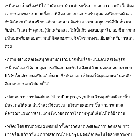
เหมือนจะเป็นเรื่องที่มิได้สำคัญมากนัก แม้กระนั้นบอกเลยว่า ภาวะจิตใจมีผล
ต่อการเล่นของเรามากยิ่งกว่าที่คิดเยอะแยะเลยขอรับ คุณลองนึกภาพตัวเอง
กำลังโกรธ กำลังเครียด แล้วมาเล่นเกมสิครับ หากพบเหตุการณ์ที่บีบคั้น ผม
รับประกันเลยว่า คุณจะรู้สึกเครียดและไม่เป็นตัวเองแบบสุดๆไปเลย ซึ่งการกด
1 ทีหยุดหรือปล่อยยาว มันก็มีผลต่อภาวะจิตใจรวมทั้งระเบียบสำหรับการเล่น
ด้วย
• กดหยุดเอง: คุณจะสนุกสนานกับเกมมากขึ้นเรื่อยๆแน่นอน คุณจะรู้สึก
เหมือนตัวเองได้ควบคุมการสปินอย่างแท้จริง ถึงแม้ตัวเกมจะหยุดตามระบบ
RNG ตั้งแต่เรากดสปินแล้วก็ตาม ซึ่งมันอาจจะเป็นผลให้คุณเล่นเพลินจนถึง
ลืมแผนการเล่นไปเลยก็ได้
• ปล่อยยาว: การปลดปล่อยให้เกมPunpro777สปินแล้วหยุดด้วยตัวเองนั้น
มันจะก่อให้คุณเล่นช้าลง มีจังหวะหายใจหายคอมากขึ้น สามารถทวน
พิจารณาแผนการเล่น แถมยังช่วยลดการไล่ตามทุนที่เสียไปได้ดีอีกด้วย
• ทริค: โดยส่วนตัวผม ผมชอบอีกทั้งการกดหยุดเองและการปลดปล่อยยาว
บางครั้งผมก็ทำทั้ง 2 อย่างสลับกันไปๆมาๆ มันจึงเกือบจะไม่ได้ส่งผลกระทบ