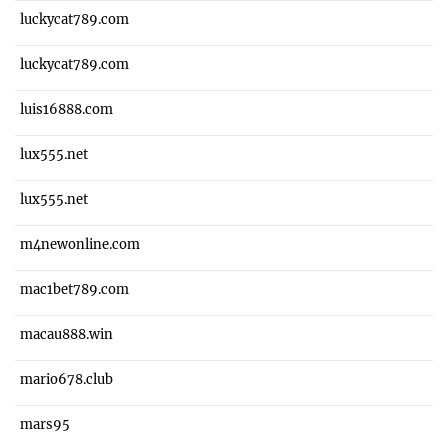
luckycat789.com
luckycat789.com
luis16888.com
lux555.net
lux555.net
m4newonline.com
mac1bet789.com
macau888.win
mario678.club
mars95