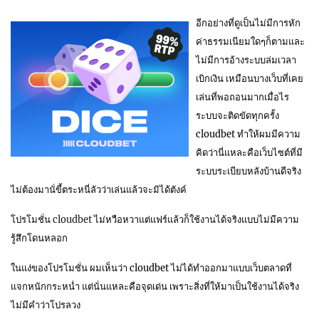
อีกอย่างที่ดูเป็นไม่มีการหัก
ค่าธรรมเนียมใดๆก็ตามและ
ไม่มีการอ้างระบบล่มเวลา
เบิกเงิน เหมือนบางเว็บที่เคย
เล่นที่พอถอนมากเมื่อไร
ระบบจะติดขัดทุกครั้ง
cloudbet ทำให้ผมมีความ
คิดว่านี่แหละคือเว็บไซต์ที่มี
ระบบระเบียบหลังบ้านดีจริง
ไม่ต้องมานั่ขี้ตระหนี่ลัวว่าเล่นแล้วจะมิได้ตังค์
โปรโมชั่น
cloudbet
ไม่หวือหวาแต่แฟร์แล้วก็ใช้งานได้จริงแบบไม่มีความ
รู้สึกโดนหลอก
ในแง่ของโปรโมชั่น ผมเห็นว่า cloudbet ไม่ได้ทำออกมาแบบเว็บตลาดที่
แจกหนักกระหน่ำ แต่นั่นแหละคือจุดเด่น เพราะสิ่งที่ให้มาเป็นใช้งานได้จริง
ไม่มีคำว่าโปรลวง