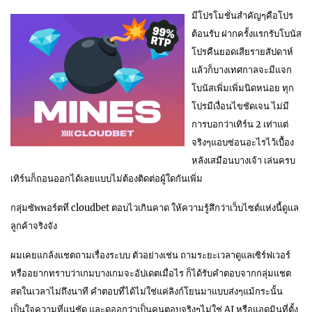
มีโปรโมชั่นสำคัญๆคือโปร
ต้อนรับ ฝากครั้งแรกรับโบนัส
โปรคืนยอดเสียรายสัปดาห์
แล้วก็บางเทศกาลจะมีแจก
โบนัสเพิ่มเพิ่มนิดหน่อย ทุก
โปรมีเงื่อนไขชัดเจน ไม่มี
การบอกว่าเทิร์น 2 เท่าแต่
จริงๆแอบซ่อนอะไรไว้เบื้อง
หลังเสมือนบางเจ้า เล่นครบ
เทิร์นก็ถอนออกได้เลยแบบไม่ต้องติดต่อผู้ใดกันเพิ่ม
กลุ่มซัพพอร์ตที่ cloudbet ตอบไวเกินคาด ให้ความรู้สึกว่าเว็บไซต์แห่งนี้ดูแล
ลูกค้าจริงจัง
ผมเคยแกล้งแชตถามเรื่องระบบ ตัวอย่างเช่น ถามระยะเวลาดูแลเซิร์ฟเวอร์
หรืออยากทราบว่าเกมบางเกมจะอัปเดตเมื่อไร ก็ได้รับคำตอบจากกลุ่มแชต
สดในเวลาไม่ถึงนาที คำตอบที่ได้ไม่ใช่แค่ลิงก์โยนมาแบบส่งๆแม้กระนั้น
เป็นใจความที่แน่ชัด และดูออกว่าเป็นคนตอบจริงๆไม่ใช่ AI หรือแอดมินที่ตั้ง