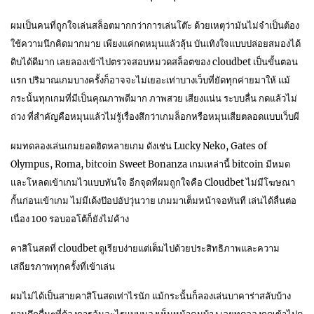
ผมเป็นคนที่ถูกใจเล่นสล็อตมากกว่าการเล่นโต๊ะ ด้วยเหตุว่ามันไม่จำเป็นต้อง
ใช้ความนึกคิดมากมาย เพียงแค่กดหมุนแล้วลุ้น บันเทิงใจแบบปล่อยสมองได้
ดิบได้ดีมาก เลยลองเข้าไปตรวจสอบหมวดสล็อตของ cloudbet เป็นขั้นตอน
แรก ปริมาณเกมบางครั้งก็อาจจะไม่เยอะเท่าบางเว็บที่ยัดทุกค่ายมาให้ แม้
กระนั้นทุกเกมที่มีเป็นคุณภาพดีมาก ภาพสวย เสียงแน่น ระบบลื่น กดแล้วไม่
ถ่วง ที่สำคัญคือหมุนแล้วไม่รู้เรื่องสึกว่าเกมล็อกหรือหมุนเสียตลอดแบบเว็บผี
ผมทดลองเล่นเกมยอดฮิตหลายเกม ดังเช่น Lucky Neko, Gates of
Olympus, Roma,
bitcoin
Sweet Bonanza เกมเหล่านี้ bitcoin มีหมด
และโหลดเข้าเกมไวแบบทันใจ อีกจุดที่ผมถูกใจคือ Cloudbet ไม่มีโฆษณา
กั้นก่อนเข้าเกม ไม่มีเด้งป๊อปอัปวุ่นวาย เกมมาเต็มหน้าจอทันที เล่นได้ลื่นต่อ
เนื่อง 100 รอบออโต้ก็ยังไม่ค้าง
คาสิโนสดที่ cloudbet ดูเรียบง่ายแต่เต็มไปด้วยประสิทธิภาพและความ
เสถียรภาพทุกครั้งที่เข้าเล่น
ผมไม่ได้เป็นสายคาสิโนสดเท่าไรนัก แม้กระนั้นก็ลองเล่นบาคาร่าสลับบ้าง