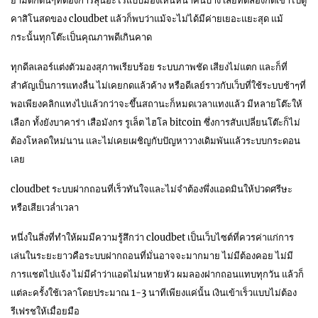
ยามดึกดื่นๆที่ต้องการลุ้นอะไรแบบมองเห็นหน้าคนบ้าง เลยทดลองกดเข้าไปดู
คาสิโนสดของ cloudbet แล้วก็พบว่าแม้จะไม่ได้มีค่ายเยอะแยะสุด แม้
กระนั้นทุกโต๊ะเป็นคุณภาพดีเกินคาด
ทุกดีลเลอร์แต่งตัวมองสุภาพเรียบร้อย ระบบภาพชัด เสียงไม่แตก และก็ที่
สำคัญเป็นการแทงลื่น ไม่เคยกดแล้วค้าง หรือดีเลย์ราวกับเว็บที่ใช้ระบบช้าๆที่
พอเพียงคลิกแทงไปแล้วกว่าจะขึ้นสถานะก็หมดเวลาแทงแล้ว มีหลายโต๊ะให้
เลือก ทั้งยังบาคาร่า เสือมังกร รูเล็ต ไฮโล bitcoin ซึ่งการสับเปลี่ยนโต๊ะก็ไม่
ต้องโหลดใหม่นาน และไม่เคยเผชิญกับปัญหาวางเดิมพันแล้วระบบกระดอน
เลย
cloudbet ระบบฝากถอนที่เร็วทันใจและไม่จำต้องพึ่งแอดมินให้ปวดศรีษะ
หรือเสียเวล่ำเวลา
หนึ่งในสิ่งที่ทำให้ผมมีความรู้สึกว่า cloudbet เป็นเว็บไซต์ที่ควรค่าแก่การ
เล่นในระยะยาวคือระบบฝากถอนที่มั่นอาจจะมากมาย ไม่มีต้องคอย ไม่มี
การแชตไปแจ้ง ไม่มีคำว่าแอดไม่นหายหัว ผมลองฝากถอนแทบทุกวัน แล้วก็
แต่ละครั้งใช้เวลาโดยประมาณ 1-3 นาทีเพียงแค่นั้น เงินเข้าเร็วแบบไม่ต้อง
รีเฟรชให้เมื่อยมือ