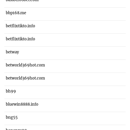
bbp168.me
betflixtikto.info
betflixtikto.info
betway
betworld369hot.com
betworld369hot.com
bh99
bluewin8888.info
bng55