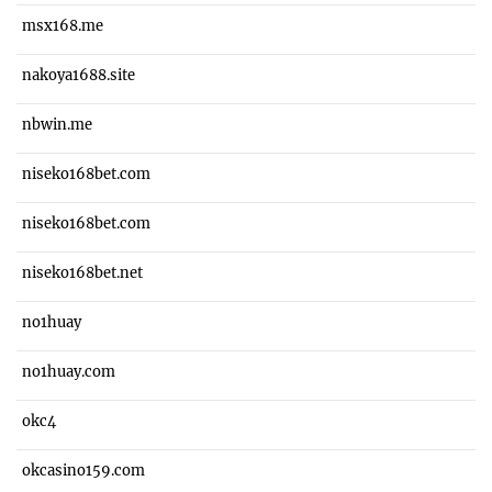
msx168.me
nakoya1688.site
nbwin.me
niseko168bet.com
niseko168bet.com
niseko168bet.net
no1huay
no1huay.com
okc4
okcasino159.com