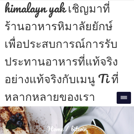
Skip
himalayn yak เชิญมาที่
to
content
ร้านอาหารหิมาลัยยักษ์
เพื่อประสบการณ์การรับ
ประทานอาหารที่แท้จริง
อย่างแท้จริงกับเมนู Ti ที่
หลากหลายของเรา
Tog
Home
bitcoin