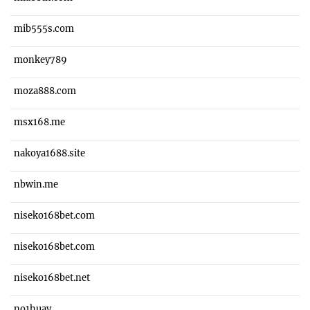
mib555s.com
monkey789
moza888.com
msx168.me
nakoya1688.site
nbwin.me
niseko168bet.com
niseko168bet.com
niseko168bet.net
no1huay