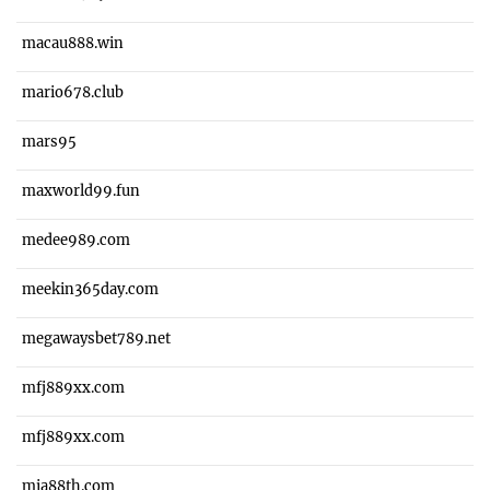
macau888.win
mario678.club
mars95
maxworld99.fun
medee989.com
meekin365day.com
megawaysbet789.net
mfj889xx.com
mfj889xx.com
mia88th.com