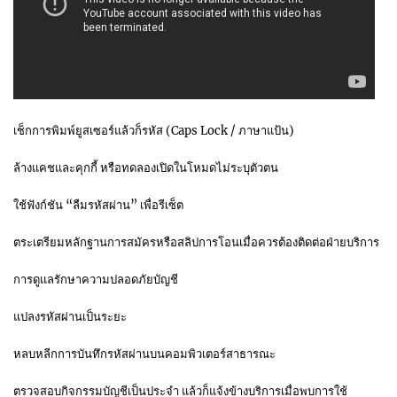
เช็กการพิมพ์ยูสเซอร์แล้วก็รหัส (Caps Lock / ภาษาแป้น)
ล้างแคชและคุกกี้ หรือทดลองเปิดในโหมดไม่ระบุตัวตน
ใช้ฟังก์ชัน “ลืมรหัสผ่าน” เพื่อรีเซ็ต
ตระเตรียมหลักฐานการสมัครหรือสลิปการโอนเมื่อควรต้องติดต่อฝ่ายบริการ
การดูแลรักษาความปลอดภัยบัญชี
แปลงรหัสผ่านเป็นระยะ
หลบหลีกการบันทึกรหัสผ่านบนคอมพิวเตอร์สาธารณะ
ตรวจสอบกิจกรรมบัญชีเป็นประจำ แล้วก็แจ้งข้างบริการเมื่อพบการใช้