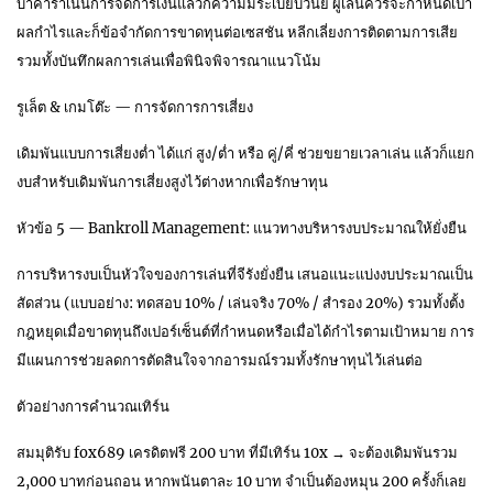
บาคาร่าเน้นการจัดการเงินแล้วก็ความมีระเบียบวินัย ผู้เล่นควรจะกำหนดเป้า
ผลกำไรและก็ข้อจำกัดการขาดทุนต่อเซสชัน หลีกเลี่ยงการติดตามการเสีย
รวมทั้งบันทึกผลการเล่นเพื่อพินิจพิจารณาแนวโน้ม
รูเล็ต & เกมโต๊ะ — การจัดการการเสี่ยง
เดิมพันแบบการเสี่ยงต่ำ ได้แก่ สูง/ต่ำ หรือ คู่/คี่ ช่วยขยายเวลาเล่น แล้วก็แยก
งบสำหรับเดิมพันการเสี่ยงสูงไว้ต่างหากเพื่อรักษาทุน
หัวข้อ 5 — Bankroll Management: แนวทางบริหารงบประมาณให้ยั่งยืน
การบริหารงบเป็นหัวใจของการเล่นที่จีรังยั่งยืน เสนอแนะแบ่งงบประมาณเป็น
สัดส่วน (แบบอย่าง: ทดสอบ 10% / เล่นจริง 70% / สำรอง 20%) รวมทั้งตั้ง
กฎหยุดเมื่อขาดทุนถึงเปอร์เซ็นต์ที่กำหนดหรือเมื่อได้กำไรตามเป้าหมาย การ
มีแผนการช่วยลดการตัดสินใจจากอารมณ์รวมทั้งรักษาทุนไว้เล่นต่อ
ตัวอย่างการคำนวณเทิร์น
สมมุติรับ fox689 เครดิตฟรี 200 บาท ที่มีเทิร์น 10x → จะต้องเดิมพันรวม
2,000 บาทก่อนถอน หากพนันตาละ 10 บาท จำเป็นต้องหมุน 200 ครั้งก็เลย