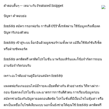
คำตอบสั้นๆ— เหมาะกับ Featured Snippet
ปัญหา คำตอบย่อ
fox689 สมัคร กรอกฟอร์ม การันตี OTP ตั้งรหัสผ่าน ใช้ข้อมูลจริงเพื่อลด
ปัญหารับรองตัวตน
fox689 เข้าสู่ระบบ ล็อกอินด้วยยูสเซอร์รวมทั้งพาส แม้ลืมใช้ฟังก์ชันรีเซ็ต
หรือฝ่ายซัพพอร์ต
fox689 เครดิตฟรี เครดิตโปรโมชั่น มาพร้อมเทิร์นและก็ข้อจำกัดการถอน
อ่านข้อจำกัดก่อนรับ
เพราะอะไรต้องอ่านคู่มือก่อนสมัคร fox689
แพลตฟอร์มเกมออนไลน์มีรายละเอียดที่ต่างกัน ตัวอย่างเช่น วิถีทางฝาก-
ถอน ข้อตกลงโปรโมชั่น และมาตรการการันตีตัวตน การเรียนข้อมูลก่อน
สมัครช่วยป้องกันปัญหายอดถอนติดขัด โปรโมชั่นที่มีเงื่อนไขไม่คุ้มค่า หรือ
ตกเป็นเหยื่อเว็บไซต์เลียนแบบ นอกนั้นยังช่วยให้คุณใช้ fox689 เครดิตฟรี