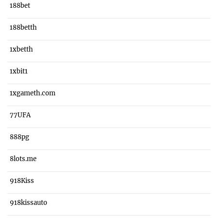
188bet
188betth
1xbetth
1xbit1
1xgameth.com
77UFA
888pg
8lots.me
918Kiss
918kissauto