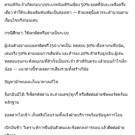
ครบเทิร์น ถ้าเกิดเกมบางประเภทนับเทิร์นเพียง 50% ยอดที่นับจะเหลือครึ่ง
เดียว ทำให้จะต้องเดิมพันเพิ่มเป็นสองเท่า — ด้วยเหตุนั้นควรจะคำนวณตาม
เงื่อนไขจริงก่อนเล่น
กรณีศึกษา: ใช้เครดิตฟรีอย่างเป็นระบบ
ผู้เล่นตัวอย่างแบ่งเครดิตฟรี 150 บาทเป็น: ทดสอบ 30% เพื่อหาเกมที่ถนัด,
เล่นจริง 50% ตามแผนการเดิมพัน และสำรอง 20% สำหรับฉุกเฉิน ผู้เล่น
ทดสอบจนกระทั่งพบเกมที่สำเร็จเป็นประจำ ทำเทิร์นครบ แล้วถอนกำไรเล็ก
น้อย — แนวทางนี้ช่วยลดการเสี่ยงรวมทั้งสร้างวินัย
ปัญหามักพบและก็แนวทางแก้ไข
ล็อกอินมิได้: รีเซ็ตรหัสผ่าน สะสางแคช/คุกกี้ หรือติดต่อฝ่ายซัพพอร์ตพร้อม
หลักฐาน
ยอดฝากไม่เข้า: เก็บสลิปโอนรวมทั้งแจ้งฝ่ายบริการพร้อมข้อมูลการโอน
เบิกเงินช้า: วิเคราะห์การยืนยันตัวตนและข้อตกลงการถอน แล้วติดต่อฝ่าย