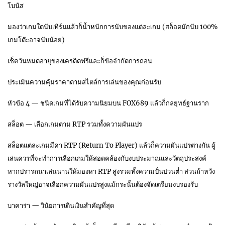
โบนัส
มองว่าเกมใดนับเทิร์นแล้วก็น้ำหนักการนับของแต่ละเกม (สล็อตมักนับ 100%
เกมโต๊ะอาจนับน้อย)
เช็ควันหมดอายุของเครดิตฟรีและก็ข้อจำกัดการถอน
ประเมินความคุ้มราคาตามสไตล์การเล่นของคุณก่อนรับ
หัวข้อ 4 — ชนิดเกมที่ได้รับความนิยมบน FOX689 แล้วก็กลยุทธ์ฐานราก
สล็อต — เลือกเกมตาม RTP รวมทั้งความผันแปร
สล็อตแต่ละเกมมีค่า RTP (Return To Player) แล้วก็ความผันแปรต่างกัน ผู้
เล่นควรที่จะทำการเลือกเกมให้สอดคล้องกับงบประมาณและวัตถุประสงค์
หากปรารถนาเล่นนานให้มองหา RTP สูงรวมทั้งความปั่นป่วนต่ำ ส่วนถ้าหวัง
รางวัลใหญ่อาจเลือกความผันแปรสูงแม้กระนั้นต้องจัดเตรียมงบรองรับ
บาคาร่า — วินัยการเดินเงินสำคัญที่สุด