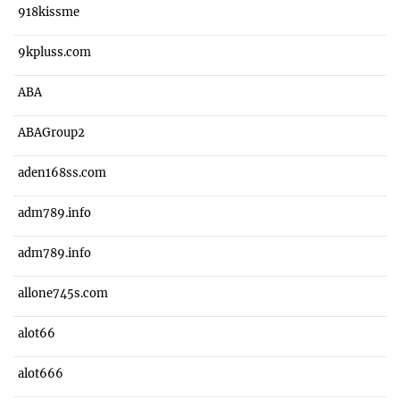
918kissme
9kpluss.com
ABA
ABAGroup2
aden168ss.com
adm789.info
adm789.info
allone745s.com
alot66
alot666