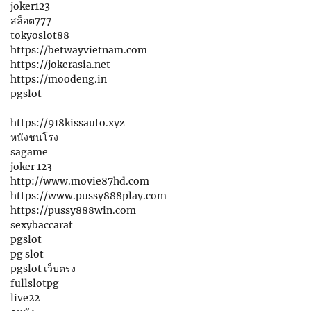
joker123
สล็อต777
tokyoslot88
https://betwayvietnam.com
https://jokerasia.net
https://moodeng.in
pgslot
https://918kissauto.xyz
หนังชนโรง
sagame
joker 123
http://www.movie87hd.com
https://www.pussy888play.com
https://pussy888win.com
sexybaccarat
pgslot
pg slot
pgslot เว็บตรง
fullslotpg
live22