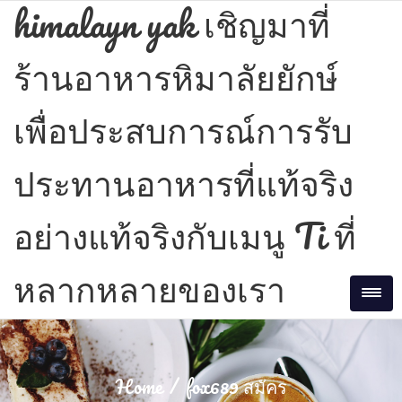
Skip
himalayn yak เชิญมาที่
to
content
ร้านอาหารหิมาลัยยักษ์
เพื่อประสบการณ์การรับ
ประทานอาหารที่แท้จริง
อย่างแท้จริงกับเมนู Ti ที่
หลากหลายของเรา
Tog
Home
fox689 สมัคร