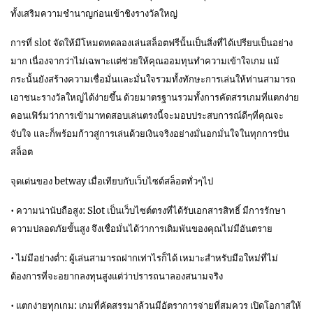
ทั้งเสริมความชำนาญก่อนเข้าชิงรางวัลใหญ่
การที่
slot
จัดให้มีโหมดทดลองเล่นสล็อตฟรีนั้นเป็นสิ่งที่ได้เปรียบเป็นอย่าง
มาก เนื่องจากว่าไม่เฉพาะแต่ช่วยให้คุณออมทุนทำความเข้าใจเกม แม้
กระนั้นยังสร้างความเชื่อมั่นและมั่นใจรวมทั้งทักษะการเล่นให้ท่านสามารถ
เอาชนะรางวัลใหญ่ได้ง่ายขึ้น ด้วยมาตรฐานรวมทั้งการคัดสรรเกมที่แตกง่าย
คอนเฟิร์มว่าการเข้ามาทดสอบเล่นตรงนี้จะมอบประสบการณ์ดีๆที่คุณจะ
จับใจ และก็พร้อมก้าวสู่การเล่นด้วยเงินจริงอย่างมั่นอกมั่นใจในทุกการปั่น
สล็อต
จุดเด่นของ betway เมื่อเทียบกับเว็บไซต์สล็อตทั่วๆไป
• ความน่านับถือสูง: Slot เป็นเว็บไซต์ตรงที่ได้รับเอกสารสิทธิ์ มีการรักษา
ความปลอดภัยขั้นสูง จึงเชื่อมั่นได้ว่าการเดิมพันของคุณไม่มีอันตราย
• ไม่มีอย่างต่ำ: ผู้เล่นสามารถฝากเท่าไรก็ได้ เหมาะสำหรับมือใหม่ที่ไม่
ต้องการที่จะอยากลงทุนสูงแต่ว่าปรารถนาลองสนามจริง
• แตกง่ายทุกเกม: เกมที่คัดสรรมาล้วนมีอัตราการจ่ายที่สมควร เปิดโอกาสให้