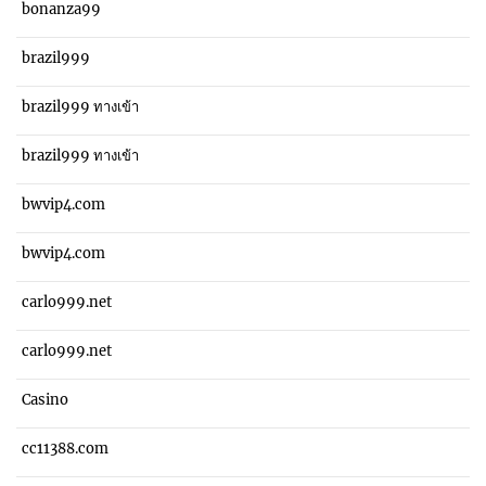
bonanza99
brazil999
brazil999 ทางเข้า
brazil999 ทางเข้า
bwvip4.com
bwvip4.com
carlo999.net
carlo999.net
Casino
cc11388.com