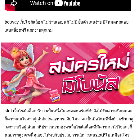
betway เว็บไซต์สล็อต ไม่ผ่านเอเย่นต์ ไม่มีขั้นต่ำ เล่นง่าย มีโหมดทดสอบ
เล่นสล็อตฟรี แตกง่ายทุกเกม
slot เว็บไซต์สล็อต นับว่าเป็นหนึ่งในแพลตฟอร์มที่กำลังได้รับความนิยมและ
ก็ความสนใจจากผู้เล่น
betway
ทุกระดับ ไม่ว่าจะเป็นมือใหม่ที่พึ่งก้าวเข้ามาสู่
วงการ หรือผู้เล่นเก่าที่ปรารถนามองหาเว็บไซต์สล็อตที่มีความน่าไว้ใจและก็
คุณภาพสูง ตรงนี้คุณจะได้พบกับประสบการณ์การเล่นslotที่ไม่เหมือนใคร