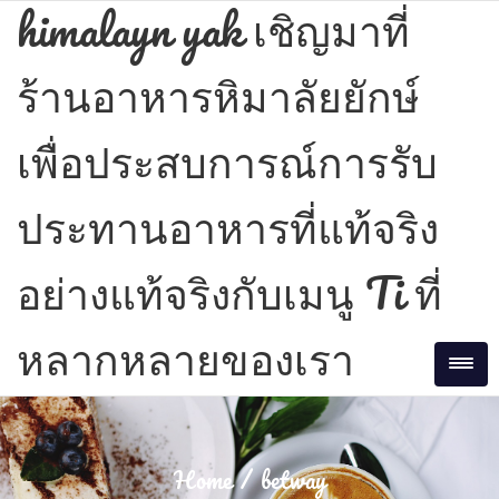
Skip
himalayn yak เชิญมาที่
to
content
ร้านอาหารหิมาลัยยักษ์
เพื่อประสบการณ์การรับ
ประทานอาหารที่แท้จริง
อย่างแท้จริงกับเมนู Ti ที่
หลากหลายของเรา
Tog
Home
betway