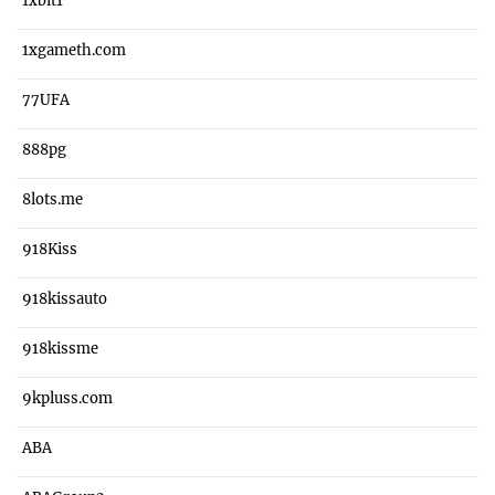
1xbit1
1xgameth.com
77UFA
888pg
8lots.me
918Kiss
918kissauto
918kissme
9kpluss.com
ABA