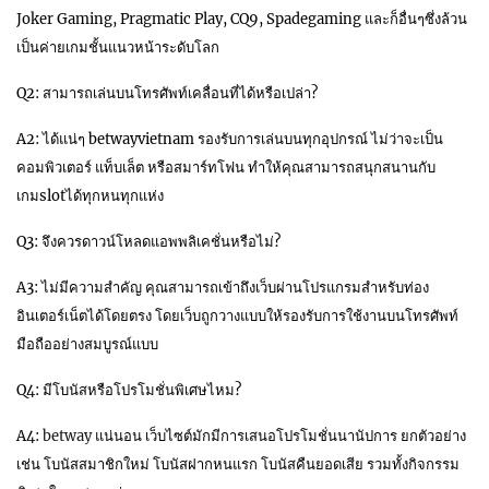
Joker Gaming, Pragmatic Play, CQ9, Spadegaming และก็อื่นๆซึ่งล้วน
เป็นค่ายเกมชั้นแนวหน้าระดับโลก
Q2: สามารถเล่นบนโทรศัพท์เคลื่อนที่ได้หรือเปล่า?
A2: ได้แน่ๆ betwayvietnam รองรับการเล่นบนทุกอุปกรณ์ ไม่ว่าจะเป็น
คอมพิวเตอร์ แท็บเล็ต หรือสมาร์ทโฟน ทำให้คุณสามารถสนุกสนานกับ
เกมslotได้ทุกหนทุกแห่ง
Q3: จึงควรดาวน์โหลดแอพพลิเคชั่นหรือไม่?
A3: ไม่มีความสำคัญ คุณสามารถเข้าถึงเว็บผ่านโปรแกรมสำหรับท่อง
อินเตอร์เน็ตได้โดยตรง โดยเว็บถูกวางแบบให้รองรับการใช้งานบนโทรศัพท์
มือถืออย่างสมบูรณ์แบบ
Q4: มีโบนัสหรือโปรโมชั่นพิเศษไหม?
A4:
betway
แน่นอน เว็บไซต์มักมีการเสนอโปรโมชั่นนานัปการ ยกตัวอย่าง
เช่น โบนัสสมาชิกใหม่ โบนัสฝากหนแรก โบนัสคืนยอดเสีย รวมทั้งกิจกรรม