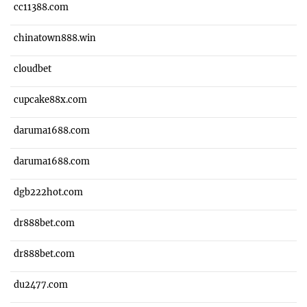
cc11388.com
chinatown888.win
cloudbet
cupcake88x.com
daruma1688.com
daruma1688.com
dgb222hot.com
dr888bet.com
dr888bet.com
du2477.com