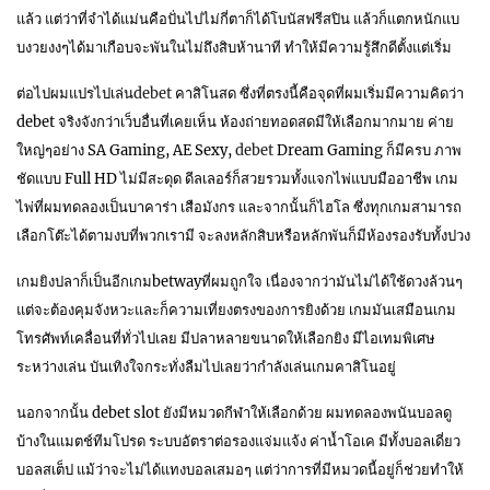
แล้ว แต่ว่าที่จำได้แม่นคือปั่นไปไม่กี่ตาก็ได้โบนัสฟรีสปิน แล้วก็แตกหนักแบ
บงวยงงๆได้มาเกือบจะพันในไม่ถึงสิบห้านาที ทำให้มีความรู้สึกดีตั้งแต่เริ่ม
ต่อไปผมแปรไปเล่น
debet
คาสิโนสด ซึ่งที่ตรงนี้คือจุดที่ผมเริ่มมีความคิดว่า
debet จริงจังกว่าเว็บอื่นที่เคยเห็น ห้องถ่ายทอดสดมีให้เลือกมากมาย ค่าย
ใหญ่ๆอย่าง SA Gaming, AE Sexy,
debet
Dream Gaming ก็มีครบ ภาพ
ชัดแบบ Full HD ไม่มีสะดุด ดีลเลอร์ก็สวยรวมทั้งแจกไพ่แบบมืออาชีพ เกม
ไพ่ที่ผมทดลองเป็นบาคาร่า เสือมังกร และจากนั้นก็ไฮโล ซึ่งทุกเกมสามารถ
เลือกโต๊ะได้ตามงบที่พวกเรามี จะลงหลักสิบหรือหลักพันก็มีห้องรองรับทั้งปวง
เกมยิงปลาก็เป็นอีกเกมbetwayที่ผมถูกใจ เนื่องจากว่ามันไม่ได้ใช้ดวงล้วนๆ
แต่จะต้องคุมจังหวะและก็ความเที่ยงตรงของการยิงด้วย เกมมันเสมือนเกม
โทรศัพท์เคลื่อนที่ทั่วไปเลย มีปลาหลายขนาดให้เลือกยิง มีไอเทมพิเศษ
ระหว่างเล่น บันเทิงใจกระทั่งลืมไปเลยว่ากำลังเล่นเกมคาสิโนอยู่
นอกจากนั้น debet slot ยังมีหมวดกีฬาให้เลือกด้วย ผมทดลองพนันบอลดู
บ้างในแมตช์ทีมโปรด ระบบอัตราต่อรองแจ่มแจ้ง ค่าน้ำโอเค มีทั้งบอลเดี่ยว
บอลสเต็ป แม้ว่าจะไม่ได้แทงบอลเสมอๆ แต่ว่าการที่มีหมวดนี้อยู่ก็ช่วยทำให้