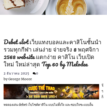
Debet slot เว็บแทงบอลและคาสิโนชั้นนำ
รวมทุกกีฬา เล่นง่าย จ่ายจริง 8 พฤศจิกา
2568 website แตกง่าย คาสิโน เว็บเปิด
ใหม่ ใหม่ล่าสุด Top 60 by Melodee
2 ธันวาคม 2025
0
by
George Moore
จู่
ๆ
ก็
ทดลองเล่น debet เว็บไซต์คาสิโน แบบไม่ตั้งใจ และชอบใจซะแบบงั้น