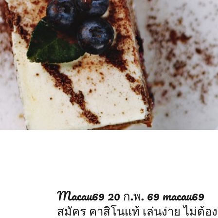
Macau69 20 ก.พ. 69 macau69
สมัคร คาสิโนแท้ เล่นง่าย ไม่ต้อง