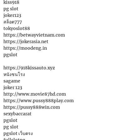
kiss918
pg slot
joker123
สล็อต777
tokyoslot88
https://betwayvietnam.com
https://jokerasia.net
https://moodeng.in
pgslot
https://918kissauto.xyz
หนังชนโรง
sagame
joker 123
http://www.movie87hd.com
https://www.pussy888play.com
https://pussy888win.com
sexybaccarat
pgslot
pg slot
pgslot เว็บตรง
fullslotpg