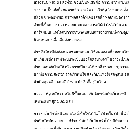
macau69 สมัคร สิ่งที่ผมชอบเป็นพิเศษคือ ความมากมายห
ของเกม ตั้งแต่สล็อตคลาสสิก 3 วงล้อ
มาเก๊า69
ไปจนกระทั่ง
สล็อต 5 วงล้อพร้อมกราฟิกแล้วก็ฟีเจอร์สุดล้ำ ทุกเกมมีอัตรา
จ่ายที่เป็นกลาง และหลายเกมผมสามารถได้กำไรได้เกินคาด
ทำให้ผมบันเทิงใจกับการศึกษาต้นแบบการจ่ายรวมทั้งวางอุบ
นิดๆหน่อยๆเพื่อเพิ่มจังหวะชนะ
สำหรับใครที่ยังลังเล ผมขอเสนอแนะให้ทดลอง สล็อตออนไล
บนเว็บไซต์ตรงที่มีระบบระเบียบออโต้ครบวงจร ไม่ว่าจะเป็น
ฝาก-ถอนอัตโนมัติ หรือการสปินออโต้ ทุกสิ่งทุกอย่างถูกวา
มาเพื่อความสะดวก รวดเร็วทันใจ และก็บันเทิงใจสุดๆแน่นอน
ถ้าเกิดคุณเลือกเกมดี จังหวะทำเงินก็อยู่ไม่ไกล
macau69 สมัคร แค่ไม่กี่ขั้นตอน! เริ่มต้นพนันกับเว็บตรงที่
เหมาะสมที่สุด มีเกมครบ
การหาเว็บไซต์พนันออนไลน์เชื่อใจได้ ไม่ได้ง่ายในสมัยนี้ มีเว
กำเนิดใหม่เยอะแยะ แต่ว่าจะมีสักกี่เว็บไซต์ที่ทั้งไม่มีอันตราย
เล่นง่าย รวมทั้งมีเกมครบทุกชนิดสำหรับผู้ที่ต้องการบันเทิงใจ