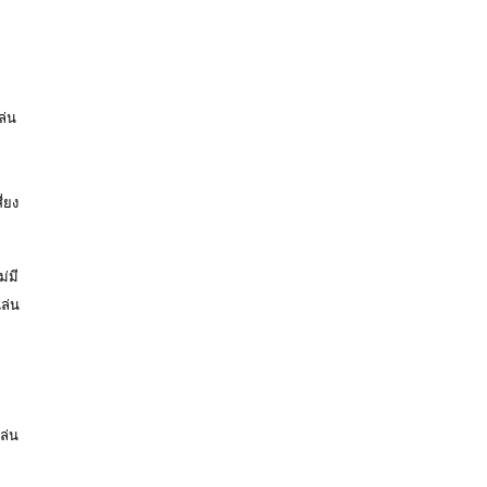
ล่น
ี่ยง
ม่มี
ล่น
ล่น