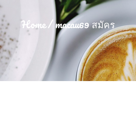
Home
macau69 สมัคร