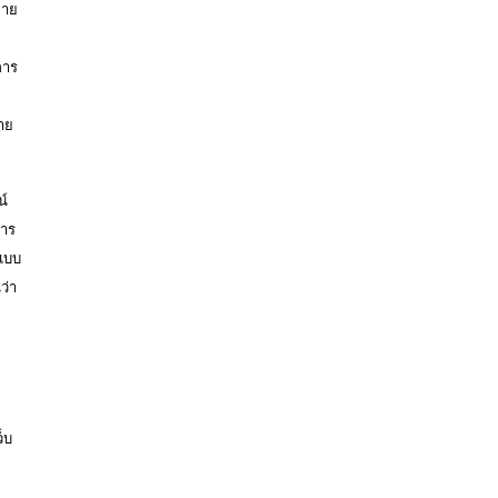
ลาย
การ
าย
น์
การ
งแบบ
ว่า
็บ