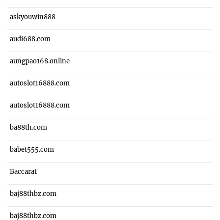
askyouwin888
audi688.com
aungpao168.online
autoslot16888.com
autoslot16888.com
ba88th.com
babet555.com
Baccarat
baj88thbz.com
baj88thbz.com