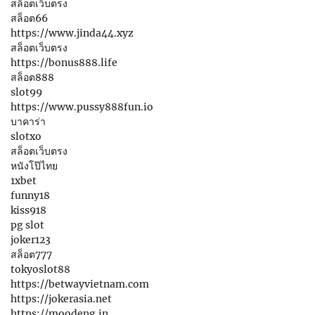
สล็อตเว็บตรง
สล็อต66
https://www.jinda44.xyz
สล็อตเว็บตรง
https://bonus888.life
สล็อต888
slot99
https://www.pussy888fun.io
บาคาร่า
slotxo
สล็อตเว็บตรง
หนังโป๊ไทย
1xbet
funny18
kiss918
pg slot
joker123
สล็อต777
tokyoslot88
https://betwayvietnam.com
https://jokerasia.net
https://moodeng.in