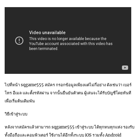
ไปที่หน้า sqgame555 สมัคร กรอกข้อมูลเพียงแต่ไม่กี่อย่าง ดังเช่นว่า เบอร์
โทร อีเมล และตั้งรหัสผ่าน จากนั้นยืนยันตัวตน ผู้เล่นจะได้รับบัญชีโดยทันที
เพื่อเริ่มต้นเดิมพัน
วิธีเข้าสู่ระบบ
หลังจากสมัครแล้วสามารถ sqgame555 เข้าสู่ระบบ ได้ทุกหนทุกแห่ง รองรับ
ทั้งมือถือและคอมพิวเตอร์ ใช้งานได้อีกทั้งระบบ iOS รวมทั้ง Android