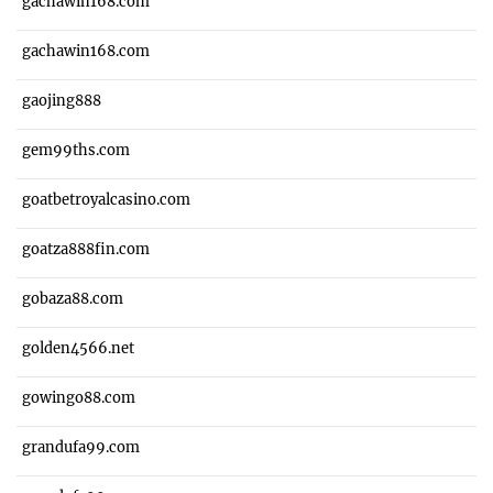
gachawin168.com
gachawin168.com
gaojing888
gem99ths.com
goatbetroyalcasino.com
goatza888fin.com
gobaza88.com
golden4566.net
gowingo88.com
grandufa99.com