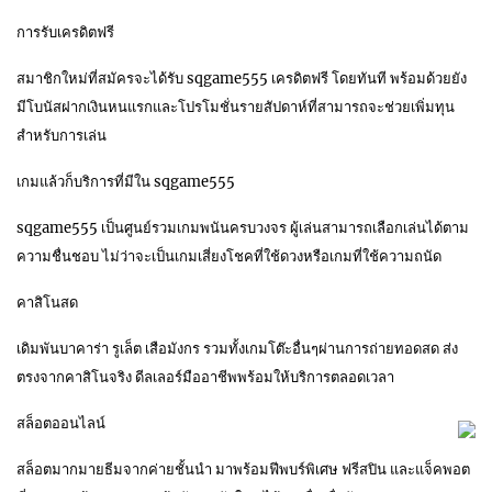
การรับเครดิตฟรี
สมาชิกใหม่ที่สมัครจะได้รับ sqgame555 เครดิตฟรี โดยทันที พร้อมด้วยยัง
มีโบนัสฝากเงินหนแรกและโปรโมชั่นรายสัปดาห์ที่สามารถจะช่วยเพิ่มทุน
สำหรับการเล่น
เกมแล้วก็บริการที่มีใน sqgame555
sqgame555 เป็นศูนย์รวมเกมพนันครบวงจร ผู้เล่นสามารถเลือกเล่นได้ตาม
ความชื่นชอบ ไม่ว่าจะเป็นเกมเสี่ยงโชคที่ใช้ดวงหรือเกมที่ใช้ความถนัด
คาสิโนสด
เดิมพันบาคาร่า รูเล็ต เสือมังกร รวมทั้งเกมโต๊ะอื่นๆผ่านการถ่ายทอดสด ส่ง
ตรงจากคาสิโนจริง ดีลเลอร์มืออาชีพพร้อมให้บริการตลอดเวลา
สล็อตออนไลน์
สล็อตมากมายธีมจากค่ายชั้นนำ มาพร้อมฟีพบร์พิเศษ ฟรีสปิน และแจ็คพอต