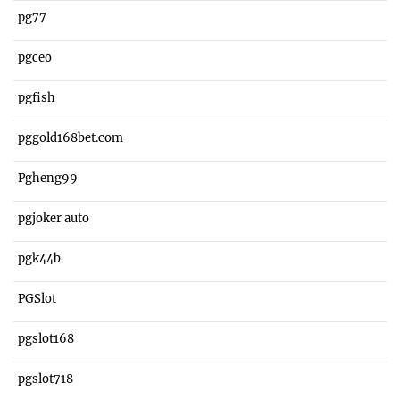
pg77
pgceo
pgfish
pggold168bet.com
Pgheng99
pgjoker auto
pgk44b
PGSlot
pgslot168
pgslot718