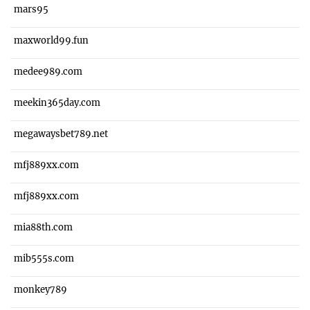
mars95
maxworld99.fun
medee989.com
meekin365day.com
megawaysbet789.net
mfj889xx.com
mfj889xx.com
mia88th.com
mib555s.com
monkey789