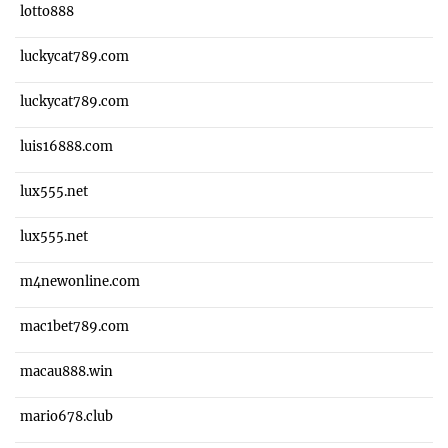
lotto888
luckycat789.com
luckycat789.com
luis16888.com
lux555.net
lux555.net
m4newonline.com
mac1bet789.com
macau888.win
mario678.club