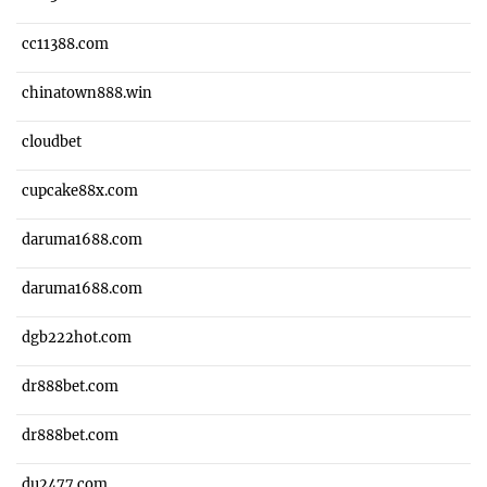
cc11388.com
chinatown888.win
cloudbet
cupcake88x.com
daruma1688.com
daruma1688.com
dgb222hot.com
dr888bet.com
dr888bet.com
du2477.com