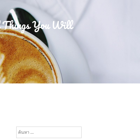
 Things You Will
ค้นหา
สำหรับ: