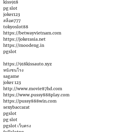
kiss918
pg slot
joker123
สล็อต777
tokyoslot88
https://betwayvietnam.com
https://jokerasia.net
https://moodeng.in
pgslot
https://918kissauto.xyz
หนังชนโรง
sagame
joker 123
http://www.movie87hd.com
https://www.pussy888play.com
https://pussy888win.com
sexybaccarat
pgslot
pg slot
pgslot เว็บตรง
fullslotpg