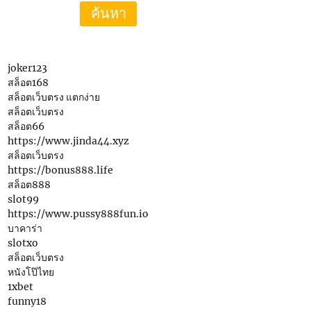
joker123
สล็อต168
สล็อตเว็บตรง แตกง่าย
สล็อตเว็บตรง
สล็อต66
https://www.jinda44.xyz
สล็อตเว็บตรง
https://bonus888.life
สล็อต888
slot99
https://www.pussy888fun.io
บาคาร่า
slotxo
สล็อตเว็บตรง
หนังโป๊ไทย
1xbet
funny18