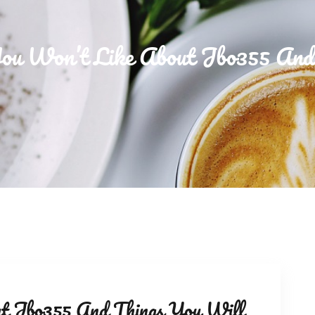
ou Won’t Like About Jbo355 And
ut Jbo355 And Things You Will