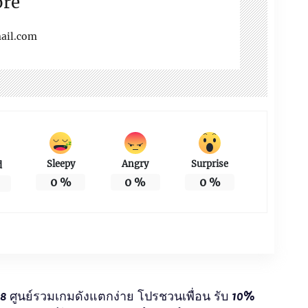
ore
ail.com
Sleepy
Angry
Surprise
d
0
%
0
%
0
%
168 ศูนย์รวมเกมดังแตกง่าย โปรชวนเพื่อน รับ 10%