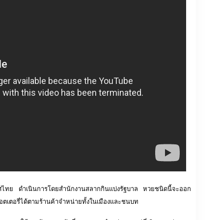
ทศไทย ดำเนินการโดยสำนักงานสลากกินแบ่งรัฐบาล หวยชนิดนี้จะออก
อลอตเตอรี่ได้ตามร้านค้าจำหน่ายทั้งในเมืองและชนบท