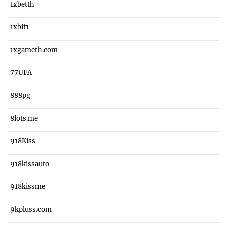
1xbetth
1xbit1
1xgameth.com
77UFA
888pg
8lots.me
918Kiss
918kissauto
918kissme
9kpluss.com