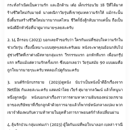
กระทั่งกำเนิดเป็นความรัก และอีกด้าน เต๋อ เด็กเร่ร่อนวัย 18 ปีที่ได้มาส
ร้างชีวิตใหม่กับมายด์ นางคณิกาวัยรุ่นที่เขาทุ่มเทความรักให้ แม้กระนั้น
ยิ่งดิ้นรนสร้างชีวิตใหม่มากมากแค่ไหน ชีวิตก็ยิ่งสู้กลับมากแค่นั้น ถือเป็น
หนังดีอีกหัวข้อที่น่าดูมากมายๆเลยล่ะครับ
2. 14 อีกรอบ (2023) บอกเลยจ๊าขอรับว่า ใครกันแน่ที่ชอบใจความรักใน
ช่วงวัยรุ่น เรื่องนี้เหมาะแบบสุดๆเลยล่ะครับผม หนังจะพาคุณย้อนกลับไป
สู่ช่วงชีวิตที่เราต่างมีสหายกลุ่มแรก วีรกรรมแรก อกหักทีแรก เพื่อนกรุ๊ป
แรก หรือแม้แต่ความรักครั้งแรก ซึ่งบอกเลยว่า วัยรุ่นสมัย 90 แบบผมคือ
ถูกใจมากมายๆนะครับ ทดลองไปดูกันนะครับ
3. มนต์รักนักบรรยาย (2023)ดูหนัง นับว่าเป็นหนังน้ำดีอีกเรื่องจาก
Netflix กันเลยล่ะนะครับ แสดงนำโดย เวียร์ ศุมายากลวัฒน์ แล้วก็หนูนา
หนึ่งลูกหญิง หนังบอกเล่าเรื่องราวการตามหาความฝันของหน่วยเรขาย
ยาของบริษัทยาที่เรียกลูกค้าด้วยการฉายแล้วก็พากษ์หนังกลางแปลง พวก
เขาจำต้องพบกับความท้าทายในยุคที่วงการภาพยนตร์กำลังเปลี่ยนผ่าน
4. ลุ้นรักป่วน กลุ่มแฟนเก่า (2023) ผู้ใดกันแน่ที่พอใจนางเอก เบลล่า ราณี