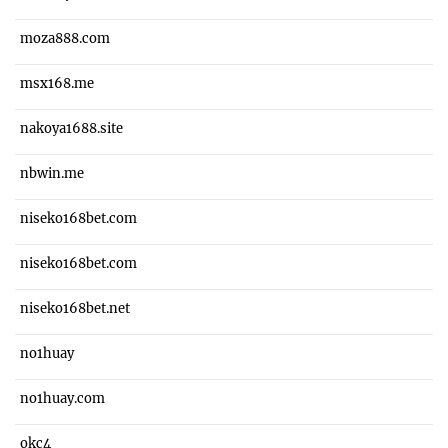
moza888.com
msx168.me
nakoya1688.site
nbwin.me
niseko168bet.com
niseko168bet.com
niseko168bet.net
no1huay
no1huay.com
okc4