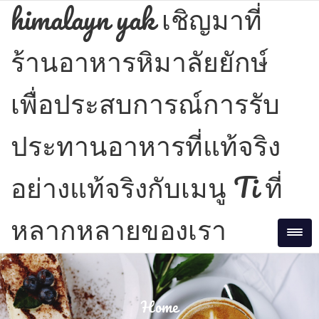
Skip
himalayn yak เชิญมาที่
to
content
ร้านอาหารหิมาลัยยักษ์
เพื่อประสบการณ์การรับ
ประทานอาหารที่แท้จริง
อย่างแท้จริงกับเมนู Ti ที่
หลากหลายของเรา
Tog
Home