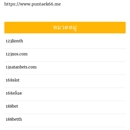
https://www.puntaek66.me
หมวดหมู่
123lionth
123xos.com
13satanbets.com
168slot
168สล็อต
188bet
188betth